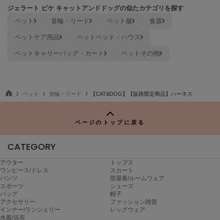
ヌル
ジェラート ピケ キャットアンドドッグの似たカテゴリを探す
ペット
首輪・リード
ペット服
食器
ペットケア用品
ペットベッド・ハウス
On
オン
ペットキャリーバッグ・カート
ペットその他
Onitsuka Tiger
オニツカ タイガー
ペット
首輪・リード
【CAT&DOG】【販路限定商品】ハーネス
ORGUE
TO
オルグ
P
ページのトップに戻る
ORR
オル
CATEGORY
アウター
トップス
ワンピース/ドレス
スカート
PATRICK
パトリック
パンツ
部屋着/ルームウェア
スポーツ
シューズ
バッグ
帽子
Philly chocolate
アクセサリー
ファッション雑貨
フィリーチョコレート
インナー/ランジェリー
レッグウェア
水着/浴衣