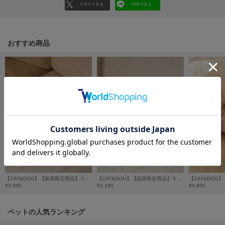
フレイアイディー
リポストする
LINEで送る
FURFUR
ファーファー
おすすめ商品
gelato pique
ジェラート ピケ
GELATO PIQUE CAT&DOG
ジェラート ピケ キャットアンドドッグ
gelato pique Sleep
ジェラート ピケ スリープ
GRAMICCI
グラミチ
【CAT&DOG】【販路限定商品】リード
【CAT&DOG】【販路限定商品】モチーフ柄首輪
¥3,960
¥3,190
¥4,950
Henon.
へノン
ペットの人気ランキング