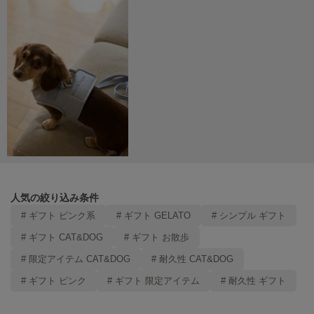
Mila Owen
ミラオーウェン
MOIGE
モワージュ
MUCHA
ミュシャ
NEW Balance
ニューバランス
nezu
人気の絞り込み条件
ネズ
# ギフト ピンク系
# ギフト GELATO
# シンプル ギフト
NIKE
# ギフト CAT&DOG
# ギフト お散歩
ナイキ
# 限定アイテム CAT&DOG
# 耐久性 CAT&DOG
NOWNS
# ギフト ピンク
# ギフト 限定アイテム
# 耐久性 ギフト
ナウンス
null.