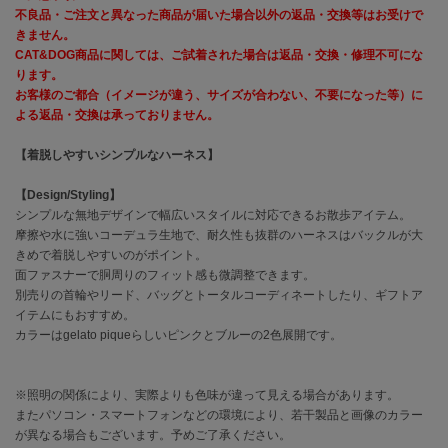
不良品・ご注文と異なった商品が届いた場合以外の返品・交換等はお受けで
きません。
célon
CAT&DOG商品に関しては、ご試着された場合は返品・交換・修理不可にな
セロン
ります。
お客様のご都合（イメージが違う、サイズが合わない、不要になった等）に
Clarks Premium
クラークス
よる返品・交換は承っておりません。
【着脱しやすいシンプルなハーネス】
CODE A
コードエー
【Design/Styling】
COLE HAAN
シンプルな無地デザインで幅広いスタイルに対応できるお散歩アイテム。
コール ハーン
摩擦や水に強いコーデュラ生地で、耐久性も抜群のハーネスはバックルが大
きめで着脱しやすいのがポイント。
CONVERSE
面ファスナーで胴周りのフィット感も微調整できます。
コンバース
別売りの首輪やリード、バッグとトータルコーディネートしたり、ギフトア
イテムにもおすすめ。
カラーはgelato piqueらしいピンクとブルーの2色展開です。
DANSKIN
ダンスキン
※照明の関係により、実際よりも色味が違って見える場合があります。
またパソコン・スマートフォンなどの環境により、若干製品と画像のカラー
が異なる場合もございます。予めご了承ください。