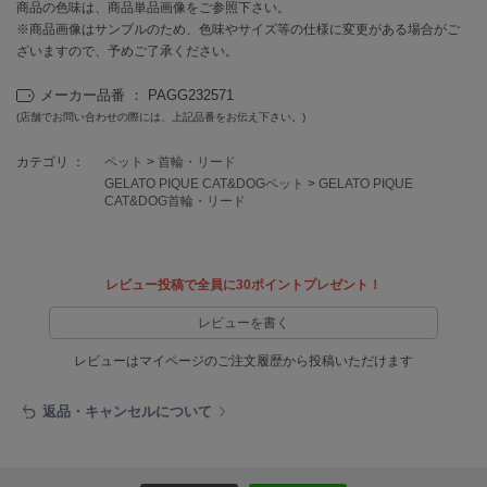
EIMY ISTOIRE
商品の色味は、商品単品画像をご参照下さい。
エイミー イストワール
※商品画像はサンプルのため、色味やサイズ等の仕様に変更がある場合がご
ざいますので、予めご了承ください。
emmi
エミ
メーカー品番 ： PAGG232571
(店舗でお問い合わせの際には、上記品番をお伝え下さい。)
emmi atelier
エミ アトリエ
カテゴリ ：
ペット
>
首輪・リード
GELATO PIQUE CAT&DOGペット
>
GELATO PIQUE
emmi yoga
CAT&DOG首輪・リード
エミヨガ
ETRÉ TOKYO
エトレトウキョウ
レビュー投稿で全員に30ポイントプレゼント！
ey
レビューを書く
アイ
レビューはマイページのご注文履歴から投稿いただけます
返品・キャンセルについて
FILA
フィラ
FRAY I.D