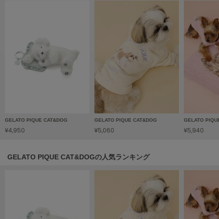
HUNTER
ハンター
HOKA ONEONE
ホカ オネオネ
KEEN
キーン
LAATO
GELATO PIQUE CAT&DOG
GELATO PIQUE CAT&DOG
GELATO PIQU
ラート
¥4,950
¥5,060
¥5,940
le
ル
GELATO PIQUE CAT&DOGの人気ランキング
le coq sportif
ルコックスポルティフ
LeSportsac
レスポートサック