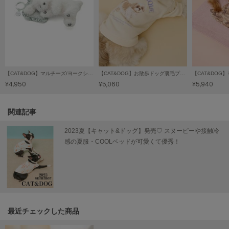
LILY BROWN
リリーブラウン
LILY BROWN Lingerie
リリーブラウンランジェリー
LITTLE UNION TOKYO
【CAT&DOG】マルチーズ/ヨークシャーテリアおやつ入れポーチ
【CAT&DOG】お散歩ドッグ裏毛プルオーバー
リトルユニオン トウキョウ
¥4,950
¥5,060
¥5,940
関連記事
made of Organics
メイドオブオーガニクス
2023夏【キャット&ドッグ】発売♡ スヌーピーや接触冷
感の夏服・COOLベッドが可愛くて優秀！
MICHU COQUETTE
ミチュ コケット
MIESROHE
ミースロエ
miies miim
最近チェックした商品
ミーエスミーム