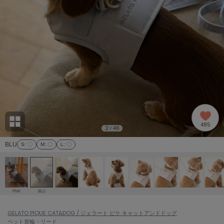
adidas
アディダス
(1978)
adidas by Stella McCartney
アディダス バイ ステラマッカートニー
887)
ALLISON BROWN
アリソンブラウン
97)
amabro
アマブロ
リー (645)
Ame no chi Hare
485
アメノチハレ
2
46
/
ョン雑貨 (850)
BLU
S
: 〇
M
: 〇
L
: 〇
AMOMMA
アモマ
/ランジェリー (127)
ánuans
ェア (119)
アニュアンス
PNK
BLU
ànuke
 (124)
GELATO PIQUE CAT&DOG / ジェラート ピケ キャットアンドドッグ
アンヌーク
ペット
首輪・リード