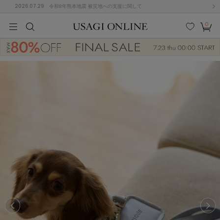
2026.07.29
令和8年熊本地震 被災地への支援に関して
0
MEN
MEN
KIDS
KIDS
BABY
BABY
BEAUTY
BEAUTY
LIFE STYLE
LIFE STYLE
検索
お気
カー
に入
ト
り
(674)
(2888)
B
C
D
E
F
G
I
J
K
L
M
N
ス/ドレス (1134)
P
Q
R
S
T
U
(543)
その
W
X
Y
Z
他
847)
ルームウェア (534)
ACYM
アシーム
(121)