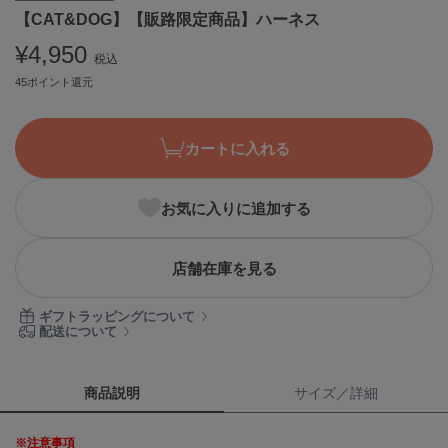
【CAT&DOG】【販路限定商品】ハーネス
ASICS
アシックス
¥4,950
税込
45ポイント還元
Ballelite
バレリット
カートに入れる
BANDOLIER
バンドリヤー
お気に入りに追加する
Barbour
バブアー
店舗在庫を見る
Beyond Closet
ビヨンドクローゼット
ギフトラッピングについて
配送について
Calvin Klein
カルバン・クライン
商品説明
サイズ／詳細
CELFORD
※注意事項
セルフォード