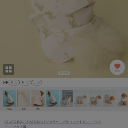
adidas
アディダス
(1996)
adidas by Stella McCartney
アディダス バイ ステラマッカートニー
893)
ALLISON BROWN
アリソンブラウン
98)
amabro
アマブロ
リー (663)
Ame no chi Hare
122
アメノチハレ
2
50
/
ョン雑貨 (858)
IVR
S
: 〇
M
: 〇
L
: 〇
AMOMMA
アモマ
/ランジェリー (127)
ánuans
ェア (119)
アニュアンス
BRW
IVR
PNK
ànuke
 (124)
GELATO PIQUE CAT&DOG / ジェラート ピケ キャットアンドドッグ
アンヌーク
ペット
ペット服