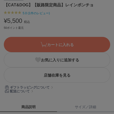
【CAT&DOG】【販路限定商品】レインポンチョ
ASICS
アシックス
5.0 (1件のレビュー)
¥5,500
税込
50ポイント還元
Ballelite
バレリット
BANDOLIER
カートに入れる
バンドリヤー
Barbour
お気に入りに追加する
バブアー
Beyond Closet
店舗在庫を見る
ビヨンドクローゼット
ギフトラッピングについて
配送について
Calvin Klein
カルバン・クライン
商品説明
サイズ／詳細
CELFORD
セルフォード