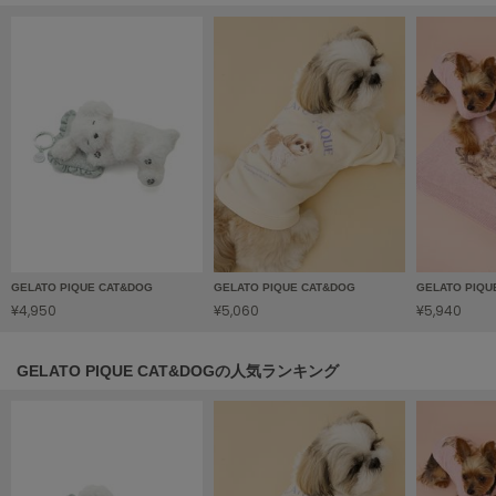
LILY BROWN
リリーブラウン
LILY BROWN Lingerie
リリーブラウンランジェリー
LITTLE UNION TOKYO
リトルユニオン トウキョウ
made of Organics
メイドオブオーガニクス
GELATO PIQUE CAT&DOG
GELATO PIQUE CAT&DOG
GELATO PIQU
¥4,950
¥5,060
¥5,940
MICHU COQUETTE
ミチュ コケット
GELATO PIQUE CAT&DOGの人気ランキング
MIESROHE
ミースロエ
miies miim
ミーエスミーム