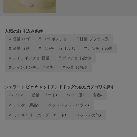
ヌル
On
オン
人気の絞り込み条件
# 軽量 ロゴ
# ロゴ ポンチョ
# 軽量 ブラウン系
Onitsuka Tiger
オニツカ タイガー
# 軽量 収納
# ポンチョ GELATO
# ポンチョ 軽量
# レインポンチョ 軽量
# ポンチョ お散歩
ORGUE
オルグ
# レインポンチョ お散歩
# 軽量 お散歩
ORR
オル
ジェラート ピケ キャットアンドドッグの似たカテゴリを探す
ペット
首輪・リード
ペット服
食器
ペットケア用品
ペットベッド・ハウス
PATRICK
パトリック
ペットキャリーバッグ・カート
ペットその他
Philly chocolate
フィリーチョコレート