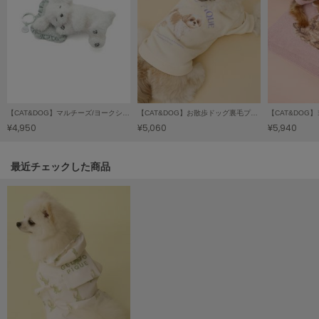
Mila Owen
ミラオーウェン
MOIGE
モワージュ
MUCHA
ミュシャ
【CAT&DOG】マルチーズ/ヨークシャーテリアおやつ入れポーチ
【CAT&DOG】お散歩ドッグ裏毛プルオーバー
¥4,950
¥5,060
¥5,940
NEW Balance
ニューバランス
関連記事
最近チェックした商品
nezu
ネズ
NIKE
ナイキ
NOWNS
ナウンス
null.