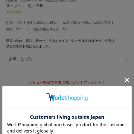
投稿者 ブルーベリー
フレイアイディー
投稿日 2025年7月25日
サイズ：L
|
色：PNK
FURFUR
ファーファー
女性
160cm～164cm
50kg～54㎏
普通
性別：
身長：
体重：
体型：
ウエーブ
Ｍ
骨格：
普段の購入サイズ：
gelato pique
愛犬の散歩に購入。
着せたら大きめサイズでしたが
本人は楽そうで大喜び！
ジェラート ピケ
早速散歩のお供になりました。
GELATO PIQUE CAT&DOG
参考になった
ジェラート ピケ キャットアンドドッグ
gelato pique Sleep
ジェラート ピケ スリープ
レビュー投稿で全員に30ポイントプレゼント！
GRAMICCI
レビューを書く
グラミチ
レビューはマイページのご注文履歴から投稿いただけます
返品・キャンセルについて
Henon.
へノン