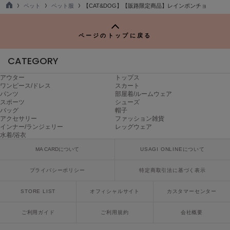
ペット
ペット服
【CAT&DOG】【販路限定商品】レインポンチョ
poláura
TO
ポローラ
P
ページのトップに戻る
PUMA
プーマ
CATEGORY
アウター
トップス
Reebok
ワンピース/ドレス
スカート
リーボック
パンツ
部屋着/ルームウェア
スポーツ
シューズ
バッグ
帽子
アクセサリー
ファッション雑貨
インナー/ランジェリー
レッグウェア
SALOMON
水着/浴衣
サロモン
MA CARDについて
USAGI ONLINEについて
sanrio house
サンリオハウス
プライバシーポリシー
特定商取引法に基づく表示
SESAME STREET MARKET
STORE LIST
オフィシャルサイト
カスタマーセンター
セサミストリートマーケット
ご利用ガイド
ご利用規約
会社概要
SHAKA
シャカ