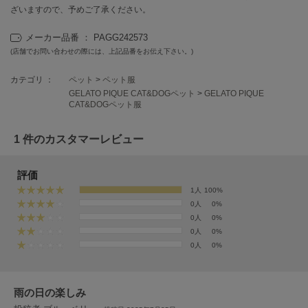
EIMY ISTOIRE
ざいますので、予めご了承ください。
エイミー イストワール
メーカー品番 ： PAGG242573
emmi
エミ
(店舗でお問い合わせの際には、上記品番をお伝え下さい。)
カテゴリ ：
ペット
>
ペット服
emmi atelier
エミ アトリエ
GELATO PIQUE CAT&DOGペット
>
GELATO PIQUE
CAT&DOGペット服
emmi yoga
エミヨガ
1 件のカスタマーレビュー
ETRÉ TOKYO
エトレトウキョウ
評価
1人
100%
ey
0人
0%
アイ
0人
0%
0人
0%
0人
0%
FILA
フィラ
雨の日の楽しみ
FRAY I.D