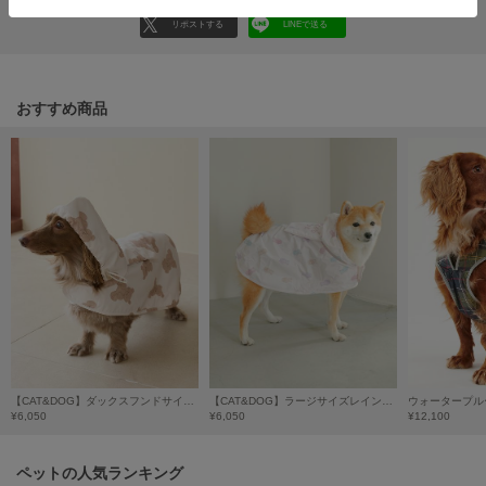
HUNTER
ハンター
リポストする
LINEで送る
HOKA ONEONE
ホカ オネオネ
おすすめ商品
KEEN
キーン
LAATO
ラート
le
ル
le coq sportif
【CAT&DOG】ダックスフンドサイズレインポンチョ
【CAT&DOG】ラージサイズレインポンチョ
ルコックスポルティフ
¥6,050
¥6,050
¥12,100
LeSportsac
レスポートサック
ペットの人気ランキング