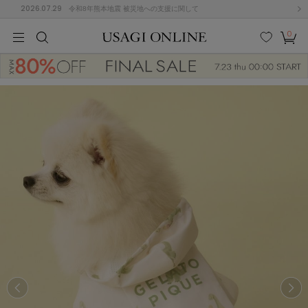
2026.07.29
令和8年熊本地震 被災地への支援に関して
0
MEN
MEN
KIDS
KIDS
BABY
BABY
BEAUTY
BEAUTY
LIFE STYLE
LIFE STYLE
検索
お気
カー
に入
ト
り
(684)
(2928)
B
C
D
E
F
G
I
J
K
L
M
N
ス/ドレス (1145)
P
Q
R
S
T
U
(546)
その
W
X
Y
Z
他
850)
ルームウェア (535)
ACYM
アシーム
(121)