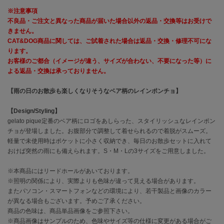
※注意事項
célon
不良品・ご注文と異なった商品が届いた場合以外の返品・交換等はお受けで
セロン
きません。
CAT&DOG商品に関しては、ご試着された場合は返品・交換・修理不可にな
Clarks Premium
ります。
クラークス
お客様のご都合（イメージが違う、サイズが合わない、不要になった等）に
よる返品・交換は承っておりません。
CODE A
コードエー
【雨の日のお散歩も楽しくなりそうなベア柄のレインポンチョ】
COLE HAAN
【Design/Styling】
コール ハーン
gelato pique定番のベア柄にロゴをあしらった、スタイリッシュなレインポン
チョが登場しました。お腹部分で調整して着せられるので着脱がスムーズ。
CONVERSE
軽量で未使用時はポケットに小さく収納でき、毎日のお散歩セットに入れて
コンバース
おけば突然の雨にも備えられます。S・M・Lの3サイズをご用意しました。
※本商品にはリードホールがあいております。
DANSKIN
※照明の関係により、実際よりも色味が違って見える場合があります。
ダンスキン
またパソコン・スマートフォンなどの環境により、若干製品と画像のカラー
が異なる場合もございます。予めご了承ください。
商品の色味は、商品単品画像をご参照下さい。
※商品画像はサンプルのため、色味やサイズ等の仕様に変更がある場合がご