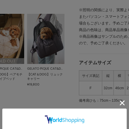
※照明の関係により、実際よ
またパソコン・スマートフォ
場合もございます。予めご了
商品の色味は、商品単品画像
※商品画像はサンプルのため
ので、予めご了承ください。
OLD OUT
アイテムサイズ
GELATO PIQUE CAT&DOG
GELATO PIQUE CAT&DOG
＆DOG】ベアモチ
【CAT＆DOG】リュック
サイズ表記
縦
横
イブベッド
キャリー
¥19,800
F
32cm
46cm
2
備考
肩ひも：75cm～135cm
> 返品について
> サイズの測り方について