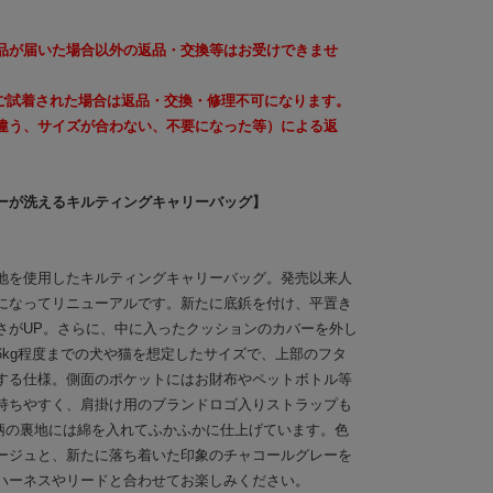
品が届いた場合以外の返品・交換等はお受けできませ
、ご試着された場合は返品・交換・修理不可になります。
違う、サイズが合わない、不要になった等）による返
。
ーが洗えるキルティングキャリーバッグ】
地を使用したキルティングキャリーバッグ。発売以来人
になってリニューアルです。新たに底鋲を付け、平置き
さがUP。さらに、中に入ったクッションのカバーを外し
6kg程度までの犬や猫を想定したサイズで、上部のフタ
する仕様。側面のポケットにはお財布やペットボトル等
持ちやすく、肩掛け用のブランドロゴ入りストラップも
ス柄の裏地には綿を入れてふかふかに仕上げています。色
ージュと、新たに落ち着いた印象のチャコールグレーを
ハーネスやリードと合わせてお楽しみください。