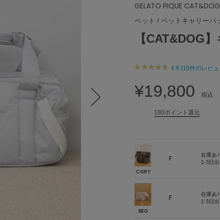
GELATO PIQUE CAT&DOG
ペット
/
ペットキャリーバ
【CAT&DO
4.9 (10件のレビュ
¥19,800
税込
180ポイント還元
Next
在庫あ
F
1-3日
CGRY
在庫あ
F
1-3日
BEG