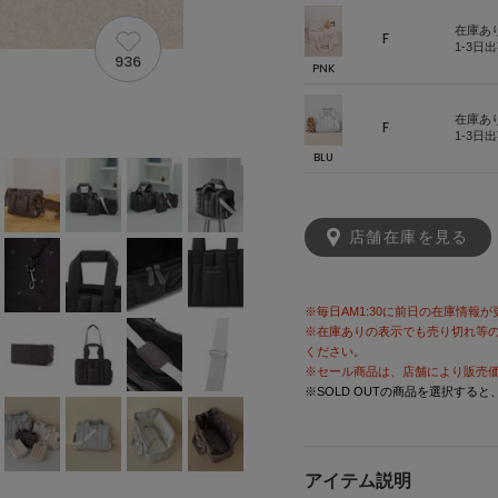
在庫あ
F
1-3日
936
PNK
在庫あ
F
1-3日
BLU
店舗在庫を見る
※毎日AM1:30に前日の在庫情報
※在庫ありの表示でも売り切れ等
ください。
※セール商品は、店舗により販売
※SOLD OUTの商品を選択する
アイテム説明