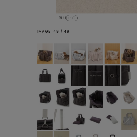
BLU
F
: 〇
IMAGE
49
/
49