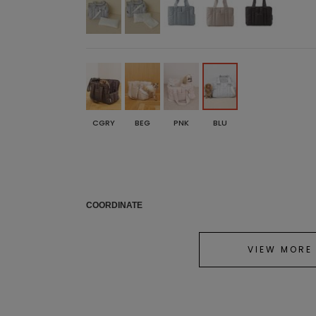
CGRY
BEG
PNK
BLU
COORDINATE
VIEW MORE