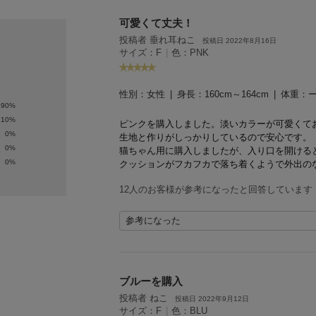
可愛くて丈夫！
投稿者 垂れ耳ねこ
投稿日 2022年8月16日
サイズ：F
|
色：PNK
性別：
女性
身長：
160cm～164cm
体重：
90%
10%
ピンクを購入しました。
淡いカラーが可愛くて
0%
生地と作りがしっかりしているので安心です。
0%
猫ちゃん用に購入しましたが、入り口を開ける
0%
クッションがフカフカで落ち着くようで外出の
12人のお客様が参考になったと回答しています
参考になった
ブルーを購入
投稿者 ねこ
投稿日 2022年9月12日
サイズ：F
|
色：BLU