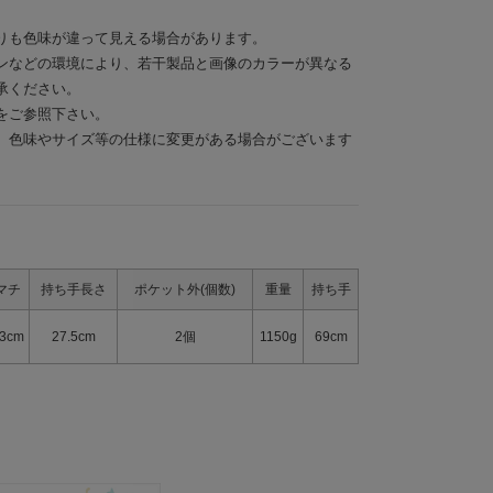
りも色味が違って見える場合があります。
ンなどの環境により、若干製品と画像のカラーが異なる
承ください。
をご参照下さい。
、色味やサイズ等の仕様に変更がある場合がございます
マチ
持ち手長さ
ポケット外(個数)
重量
持ち手
3cm
27.5cm
2個
1150g
69cm