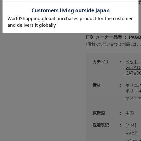
詳細情報
メーカー品番 ： PAGB2
(店舗でお問い合わせの際には、
カテゴリ
ペット
GELAT
CAT&
素材
ポリエス
ポリエス
サステ
原産国
中国
洗濯表記
[本体]
CGRY