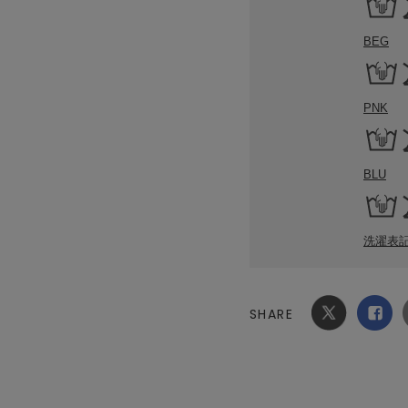
BEG
PNK
BLU
洗濯表
SHARE
Xでシ
facebook
ェア
でシェ
ア