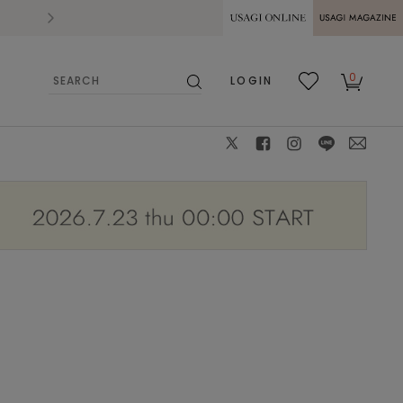
2026.07.28
熊本県熊本地方を震源とする地震の影響によ
USAGI ONLINE
USAGI
0
LOGIN
MAGAZINE
検
お気
カー
索
に入
ト
り
X
facebook
instagram
LINE
mail