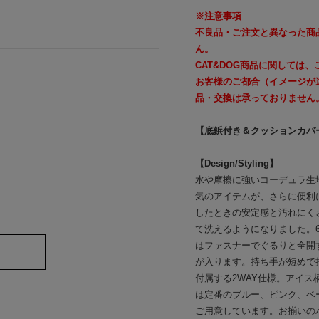
※注意事項
不良品・ご注文と異なった商
ん。
CAT&DOG商品に関しては
お客様のご都合（イメージが
品・交換は承っておりません
【底鋲付き＆クッションカバ
【Design/Styling】
水や摩擦に強いコーデュラ生
気のアイテムが、さらに便利
したときの安定感と汚れにく
て洗えるようになりました。
はファスナーでぐるりと全開
が入ります。持ち手が短めで
付属する2WAY仕様。アイ
は定番のブルー、ピンク、ベ
ご用意しています。お揃いの