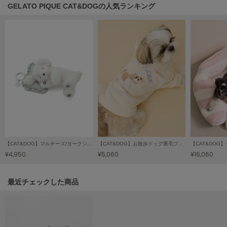
GELATO PIQUE CAT&DOGの人気ランキング
Sneakers by emmi
スニーカーズ バイ エミ
Snow Peak
スノーピーク
SNIDEL
スナイデル
SNIDEL HOME
スナイデル ホーム
SOFER
ソフェル
【CAT&DOG】マルチーズ/ヨークシャーテリアおやつ入れポーチ
【CAT&DOG】お散歩ドッグ裏毛プルオーバー
¥4,950
¥5,060
¥16,060
SOMEWHERE BUTTER.
サムウェアバター
関連記事
最近チェックした商品
SORIN
ソリン
Stylevoice for xxx
スタイルヴォイスフォー