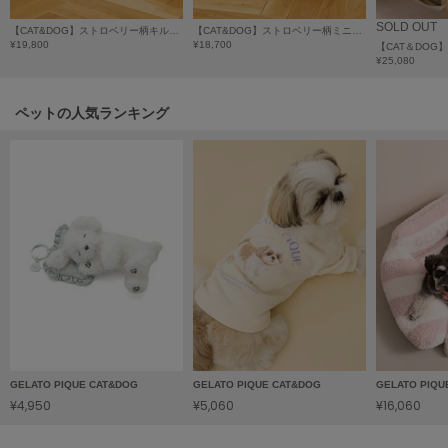
poláura
SOLD OUT
ポローラ
【CAT&DOG】ストロベリー柄キルティングキャリーバック
【CAT&DOG】ストロベリー柄ミニサイズキャリーバッグ
¥19,800
¥18,700
¥25,080
PUMA
プーマ
ペットの人気ランキング
Reebok
リーボック
SALOMON
サロモン
sanrio house
サンリオハウス
SESAME STREET MARKET
セサミストリートマーケット
GELATO PIQUE CAT&DOG
GELATO PIQUE CAT&DOG
GELATO PIQU
¥4,950
¥5,060
¥16,060
SHAKA
シャカ