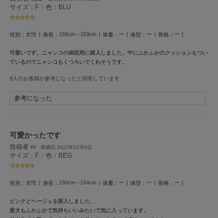
HUNTER
サイズ：F
|
色：BLU
ハンター
HOKA ONEONE
女性
155cm～159cm
ー
ー
ー
性別：
身長：
体重：
体型：
骨格：
ホカ オネオネ
可愛いです。ニャンコの病院用に購入しました。中にふかふかのクッションもつい
ているのでニャンコもくつろいでくれそうです。
KEEN
9人のお客様が参考になったと回答しています
キーン
参考になった
LAATO
ラート
可愛かったです
投稿者 m
le
投稿日 2022年10月6日
ル
サイズ：F
|
色：BEG
le coq sportif
ルコックスポルティフ
女性
150cm～154cm
ー
ー
ー
性別：
身長：
体重：
体型：
骨格：
ピンクとベージュを購入しました。
LeSportsac
レスポートサック
愛犬もふかふかで気持ちいいみたいで気に入っています。