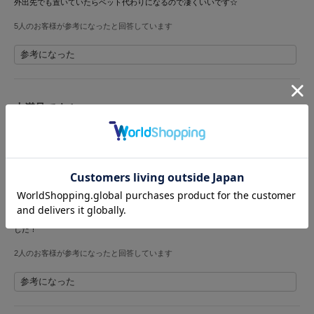
外出先でも置いていたらベット代わりになるので凄くいいです☆
LILY BROWN
5人のお客様が参考になったと回答しています
リリーブラウン
参考になった
LILY BROWN Lingerie
リリーブラウンランジェリー
LITTLE UNION TOKYO
大満足です！
リトルユニオン トウキョウ
投稿者 のん
投稿日 2024年3月4日
サイズ：F
|
色：BLU
made of Organics
メイドオブオーガニクス
女性
155cm～159cm
ー
ー
ー
性別：
身長：
体重：
体型：
骨格：
MICHU COQUETTE
3.5キロトイプードルの移動用に購入しました。
ミチュ コケット
肩掛けも手持ちもゆったりしているし、可愛い色なのでお出かけが楽しみになりま
した！
MIESROHE
ミースロエ
2人のお客様が参考になったと回答しています
参考になった
miies miim
ミーエスミーム