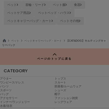
ペット
首輪・リード
ペット服
食器
TODAYFUL
トゥデイフル
ペットケア用品
ペットベッド・ハウス
ペットキャリーバッグ・カート
ペットその他
TSURU by Mariko Oikawa
ツルバイマリコオイカワ
ペット
ペットキャリーバッグ・カート
【CAT&DOG】キルティングキャ
UGG
TO
リーバック
アグ
P
UNDERSON UNDERSON
ページのトップに戻る
アンダーソン アンダーソン
CATEGORY
un/neu
アンノイ
アウター
トップス
ワンピース/ドレス
スカート
URBAN RESEARCH ROSSO
パンツ
部屋着/ルームウェア
アーバンリサーチ ロッソ
スポーツ
シューズ
バッグ
帽子
USAGI Books
アクセサリー
ファッション雑貨
ウサギブックス
インナー/ランジェリー
レッグウェア
水着/浴衣