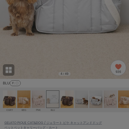
adidas
アディダス
(1978)
adidas by Stella McCartney
アディダス バイ ステラマッカートニー
887)
ALLISON BROWN
アリソンブラウン
97)
amabro
アマブロ
リー (645)
Ame no chi Hare
936
アメノチハレ
4
49
/
ョン雑貨 (850)
BLU
F
: 〇
AMOMMA
アモマ
/ランジェリー (127)
ánuans
ェア (119)
アニュアンス
CGRY
BEG
PNK
BLU
ànuke
 (124)
GELATO PIQUE CAT&DOG / ジェラート ピケ キャットアンドドッグ
アンヌーク
ペット
ペットキャリーバッグ・カート