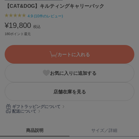
【CAT&DOG】キルティングキャリーバック
ASICS
アシックス
4.9 (10件のレビュー)
¥19,800
税込
180ポイント還元
Ballelite
バレリット
BANDOLIER
カートに入れる
バンドリヤー
Barbour
お気に入りに追加する
バブアー
Beyond Closet
店舗在庫を見る
ビヨンドクローゼット
ギフトラッピングについて
配送について
Calvin Klein
カルバン・クライン
商品説明
サイズ／詳細
CELFORD
セルフォード