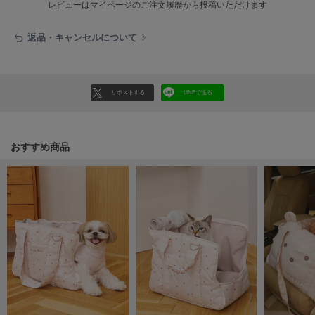
レビューはマイページのご注文履歴から投稿いただけます
ヌル
返品・キャンセルについて
On
オン
リポストする
LINEで送る
Onitsuka Tiger
オニツカ タイガー
ORGUE
おすすめ商品
オルグ
ORR
オル
PATRICK
パトリック
Philly chocolate
フィリーチョコレート