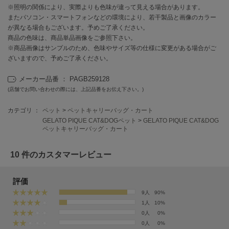
EIMY ISTOIRE
※照明の関係により、実際よりも色味が違って見える場合があります。
エイミー イストワール
またパソコン・スマートフォンなどの環境により、若干製品と画像のカラー
が異なる場合もございます。予めご了承ください。
emmi
商品の色味は、商品単品画像をご参照下さい。
エミ
※商品画像はサンプルのため、色味やサイズ等の仕様に変更がある場合がご
ざいますので、予めご了承ください。
emmi atelier
エミ アトリエ
メーカー品番 ： PAGB259128
emmi yoga
(店舗でお問い合わせの際には、上記品番をお伝え下さい。)
エミヨガ
カテゴリ ：
ペット
>
ペットキャリーバッグ・カート
ETRÉ TOKYO
GELATO PIQUE CAT&DOGペット
>
GELATO PIQUE CAT&DOG
エトレトウキョウ
ペットキャリーバッグ・カート
ey
10 件のカスタマーレビュー
アイ
評価
9人
90%
FILA
フィラ
1人
10%
0人
0%
FRAY I.D
0人
0%