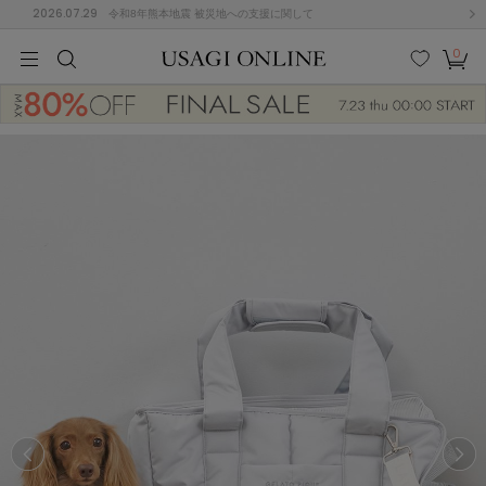
2026.07.29
令和8年熊本地震 被災地への支援に関して
0
MEN
MEN
KIDS
KIDS
BABY
BABY
BEAUTY
BEAUTY
LIFE STYLE
LIFE STYLE
検索
お気
カー
に入
ト
り
(674)
(2888)
B
C
D
E
F
G
I
J
K
L
M
N
ス/ドレス (1134)
P
Q
R
S
T
U
(543)
その
W
X
Y
Z
他
847)
ルームウェア (534)
ACYM
アシーム
(121)