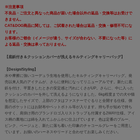
※注意事項
célon
不良品・ご注文と異なった商品が届いた場合以外の返品・交換等はお受けで
セロン
きません。
CAT&DOG商品に関しては、ご試着された場合は返品・交換・修理不可にな
Clarks Premium
ります。
クラークス
お客様のご都合（イメージが違う、サイズが合わない、不要になった等）に
よる返品・交換は承っておりません。
CODE A
コードエー
【底鋲付き＆クッションカバーが洗えるキルティングキャリーバッグ】
COLE HAAN
【Design/Styling】
コール ハーン
水や摩擦に強いコーデュラ生地を使用したキルティングキャリーバッグ。発
売以来人気のアイテムが、さらに便利になってリニューアルです。新たに底
CONVERSE
鋲を付け、平置きしたときの安定感と汚れにくさがUP。さらに、中に入った
コンバース
クッションのカバーを外して洗えるようになりました。6kg程度までの犬や猫
を想定したサイズで、上部のフタはファスナーでぐるりと全開する仕様。側
面のポケットにはお財布やペットボトル等が入ります。持ち手が短めで持ち
DANSKIN
やすく、肩掛け用のブランドロゴ入りストラップも付属する2WAY仕様。アイ
ダンスキン
ス柄の裏地には綿を入れてふかふかに仕上げています。色は定番のブルー、
ピンク、ベージュと、新たに落ち着いた印象のチャコールグレーをご用意し
ています。お揃いのハーネスやリードと合わせてお楽しみください。