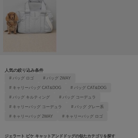
SUICOKE
スイコック
SUPERGA
スペルガ
swanë
スワネ
人気の絞り込み条件
TAW&TOE
# バッグ ロゴ
# バッグ 2WAY
トーアンドトー
# キャリーバッグ CAT&DOG
# バッグ CAT&DOG
TEVA
# バッグ キルティング
# バッグ コーデュラ
テバ
# キャリーバッグ コーデュラ
# バッグ グレー系
The Barnnet
ザバーネット
# キャリーバッグ 2WAY
# キャリーバッグ ロゴ
THE NORTH FACE
ザ・ノース・フェイス
ジェラート ピケ キャットアンドドッグの似たカテゴリを探す