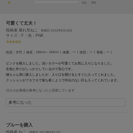
フレイアイディー
0人
0%
FURFUR
ファーファー
可愛くて丈夫！
投稿者 垂れ耳ねこ
投稿日 2022年8月16日
サイズ：F
|
色：PNK
gelato pique
ジェラート ピケ
女性
160cm～164cm
ー
ー
ー
性別：
身長：
体重：
体型：
骨格：
GELATO PIQUE CAT&DOG
ジェラート ピケ キャットアンドドッグ
ピンクを購入しました。
淡いカラーが可愛くてお気に入りになりました。
生地と作りがしっかりしているので安心です。
gelato pique Sleep
猫ちゃん用に購入しましたが、入り口を開けるとすぐに入ってくれました。
ジェラート ピケ スリープ
クッションがフカフカで落ち着くようで外出のない日も入ってくれています。
12人のお客様が参考になったと回答しています
GRAMICCI
グラミチ
参考になった
Henon.
へノン
ブルーを購入
投稿者 ねこ
投稿日 2022年9月12日