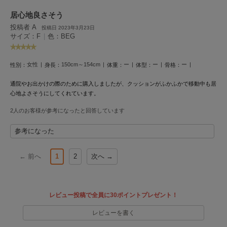
Mila Owen
ミラオーウェン
居心地良さそう
投稿者 A
投稿日 2023年3月23日
MOIGE
サイズ：F
|
色：BEG
モワージュ
MUCHA
女性
150cm～154cm
ー
ー
ー
性別：
身長：
体重：
体型：
骨格：
ミュシャ
通院やお出かけの際のために購入しましたが、クッションがふかふかで移動中も居
心地よさそうにしてくれています。
NEW Balance
2人のお客様が参考になったと回答しています
ニューバランス
参考になった
nezu
ネズ
← 前へ
1
2
次へ →
NIKE
ナイキ
レビュー投稿で全員に30ポイントプレゼント！
NOWNS
ナウンス
レビューを書く
null.