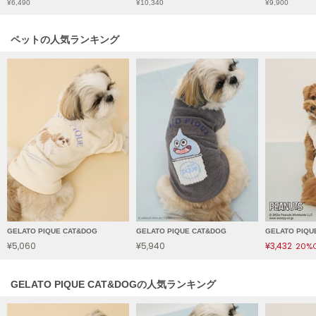
¥6,490
¥10,340
¥9,900
HUNTER
ハンター
ペットの人気ランキング
HOKA ONEONE
ホカ オネオネ
KEEN
キーン
LAATO
ラート
le
ル
GELATO PIQUE CAT&DOG
GELATO PIQUE CAT&DOG
GELATO PIQU
¥5,060
¥5,940
¥3,432
20%
le coq sportif
ルコックスポルティフ
GELATO PIQUE CAT&DOGの人気ランキング
LeSportsac
レスポートサック