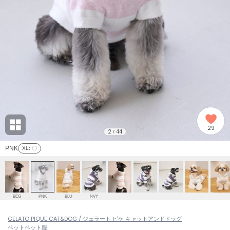
adidas
アディダス
(2008)
adidas by Stella McCartney
アディダス バイ ステラマッカートニー
916)
ALLISON BROWN
アリソンブラウン
06)
amabro
アマブロ
リー (665)
Ame no chi Hare
29
アメノチハレ
2
44
/
ョン雑貨 (861)
PNK
XL
: 〇
AMOMMA
アモマ
/ランジェリー (127)
ánuans
ェア (121)
アニュアンス
BEG
PNK
BLU
NVY
ànuke
 (124)
GELATO PIQUE CAT&DOG / ジェラート ピケ キャットアンドドッグ
アンヌーク
ペット
ペット服