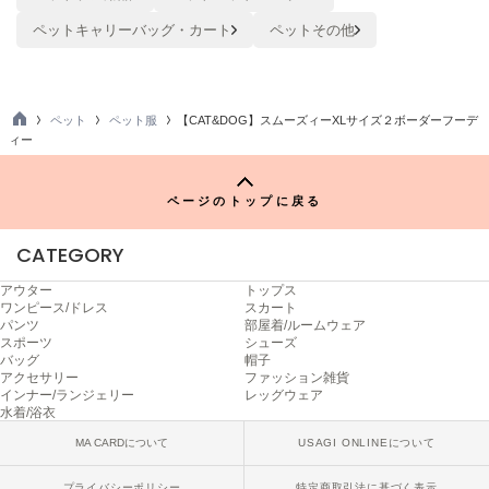
ヌル
ペットキャリーバッグ・カート
ペットその他
On
オン
ペット
ペット服
【CAT&DOG】スムーズィーXLサイズ２ボーダーフーデ
TO
ィー
P
Onitsuka Tiger
オニツカ タイガー
ページのトップに戻る
ORGUE
オルグ
CATEGORY
ORR
アウター
トップス
オル
ワンピース/ドレス
スカート
パンツ
部屋着/ルームウェア
スポーツ
シューズ
バッグ
帽子
アクセサリー
ファッション雑貨
PATRICK
インナー/ランジェリー
レッグウェア
パトリック
水着/浴衣
Philly chocolate
MA CARDについて
USAGI ONLINEについて
フィリーチョコレート
プライバシーポリシー
特定商取引法に基づく表示