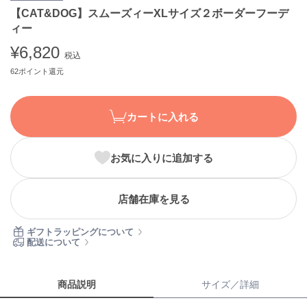
【CAT&DOG】スムーズィーXLサイズ２ボーダーフーデ
ASICS
アシックス
ィー
¥6,820
税込
62ポイント還元
Ballelite
バレリット
カートに入れる
BANDOLIER
バンドリヤー
Barbour
お気に入りに追加する
バブアー
Beyond Closet
店舗在庫を見る
ビヨンドクローゼット
ギフトラッピングについて
配送について
Calvin Klein
カルバン・クライン
商品説明
サイズ／詳細
CELFORD
セルフォード