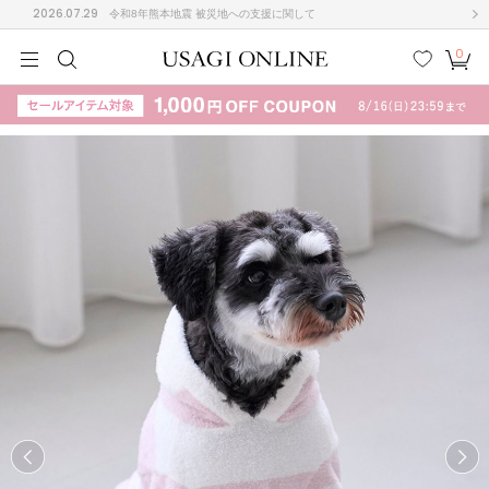
2026.07.29
令和8年熊本地震 被災地への支援に関して
0
MEN
MEN
KIDS
KIDS
BABY
BABY
BEAUTY
BEAUTY
LIFE STYLE
LIFE STYLE
検索
お気
カー
に入
ト
り
(710)
(3054)
B
C
D
E
F
G
I
J
K
L
M
N
ス/ドレス (1169)
P
Q
R
S
T
U
(568)
その
W
X
Y
Z
他
887)
ルームウェア (535)
ACYM
アシーム
(121)