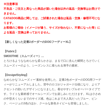
※注意事項
不良品・ご注文と異なった商品が届いた場合以外の返品・交換等はお受けで
célon
セロン
きません。
CAT&DOG商品に関しては、ご試着された場合は返品・交換・修理不可にな
ります。
Clarks Premium
クラークス
お客様のご都合（イメージが違う、サイズが合わない、不要になった等）に
よる返品・交換は承っておりません。
CODE A
コードエー
【新しくなった定番2ボーダーのDOGフーディーXL】
COLE HAAN
【Fabric】
コール ハーン
SMOOTHIE（スムーズィー）…
とろけるようななめらかな柔らかさは、まるで口に含んだ瞬間とろけていく
CONVERSE
スムーズィーのよう。シーズンレスに着られる薄手の素材。
コンバース
【Design/Styling】
なめらかな’スムーズィー’素材を使用した、定番2色ボーダーのDOG用フーデ
ィーがリニューアルしました。背中のロゴがジャガード仕様になり、よりア
DANSKIN
ダンスキン
クセントの効いたデザインになりました。着せやすいプルオーバータイプで
す。ライトな素材感でオールシーズンでお楽しみいただけます。XLは小さめ
の中型犬くらいまでのサイズ感。色はこれまで大人気だったブルー、ピン
ク、ベージュの3色のほか、クールな新色ネイビーも登場しました。