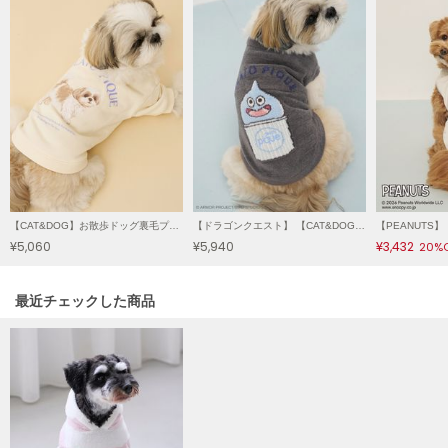
LILY BROWN
リリーブラウン
LILY BROWN Lingerie
リリーブラウンランジェリー
LITTLE UNION TOKYO
リトルユニオン トウキョウ
【CAT&DOG】お散歩ドッグ裏毛プルオーバー
【ドラゴンクエスト】 【CAT&DOG】【販路限定】ジャガードプルオーバー
made of Organics
メイドオブオーガニクス
¥5,060
¥5,940
¥3,432
20%
MICHU COQUETTE
関連記事
最近チェックした商品
ミチュ コケット
MIESROHE
ミースロエ
miies miim
ミーエスミーム