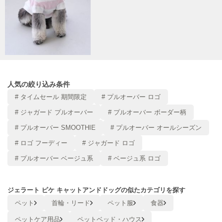
Mila Owen
ミラオーウェン
MOIGE
モワージュ
MUCHA
ミュシャ
人気の絞り込み条件
# タイムセール 期間限定
# プルオーバー ロゴ
NEW Balance
# ジャガード プルオーバー
# プルオーバー ボーダー柄
ニューバランス
# プルオーバー SMOOTHIE
# プルオーバー オールシーズン
nezu
ネズ
# ロゴ フーディー
# ジャガード ロゴ
# プルオーバー ベージュ系
# ベージュ系 ロゴ
NIKE
ナイキ
ジェラート ピケ キャットアンドドッグの似たカテゴリを探す
NOWNS
ナウンス
ペット
首輪・リード
ペット服
食器
ペットケア用品
ペットベッド・ハウス
null.