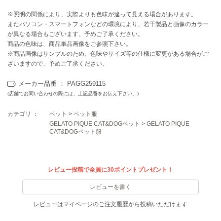
EIMY ISTOIRE
エイミー イストワール
※照明の関係により、実際よりも色味が違って見える場合があります。
またパソコン・スマートフォンなどの環境により、若干製品と画像のカラー
emmi
が異なる場合もございます。予めご了承ください。
エミ
商品の色味は、商品単品画像をご参照下さい。
※商品画像はサンプルのため、色味やサイズ等の仕様に変更がある場合がご
emmi atelier
ざいますので、予めご了承ください。
エミ アトリエ
メーカー品番 ： PAGG259115
emmi yoga
エミヨガ
(店舗でお問い合わせの際には、上記品番をお伝え下さい。)
カテゴリ ：
ペット
>
ペット服
ETRÉ TOKYO
エトレトウキョウ
GELATO PIQUE CAT&DOGペット
>
GELATO PIQUE
CAT&DOGペット服
ey
アイ
レビュー投稿で全員に30ポイントプレゼント！
レビューを書く
FILA
フィラ
レビューはマイページのご注文履歴から投稿いただけます
FRAY I.D