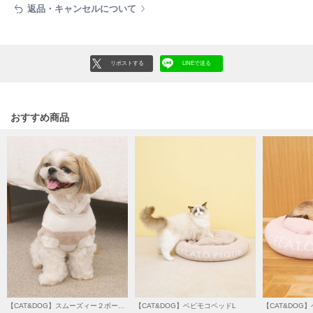
フレイアイディー
返品・キャンセルについて
FURFUR
ファーファー
リポストする
LINEで送る
gelato pique
ジェラート ピケ
おすすめ商品
GELATO PIQUE CAT&DOG
ジェラート ピケ キャットアンドドッグ
gelato pique Sleep
ジェラート ピケ スリープ
GRAMICCI
グラミチ
Henon.
へノン
【CAT&DOG】スムーズィー２ボーダーフーディー
【CAT&DOG】ベビモコベッドL
【CAT&DOG