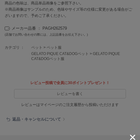
EIMY ISTOIRE
商品の色味は、商品単品画像をご参照下さい。
エイミー イストワール
※商品画像はサンプルのため、色味やサイズ等の仕様に変更がある場合がご
ざいますので、予めご了承ください。
emmi
エミ
メーカー品番 ： PAGH262579
(店舗でお問い合わせの際には、上記品番をお伝え下さい。)
emmi atelier
エミ アトリエ
カテゴリ ：
ペット
>
ペット服
GELATO PIQUE CAT&DOGペット
>
GELATO PIQUE
emmi yoga
CAT&DOGペット服
エミヨガ
ETRÉ TOKYO
エトレトウキョウ
レビュー投稿で全員に30ポイントプレゼント！
ey
レビューを書く
アイ
レビューはマイページのご注文履歴から投稿いただけます
FILA
返品・キャンセルについて
フィラ
FRAY I.D