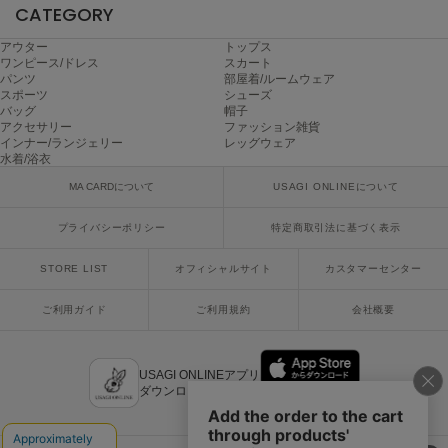
CATEGORY
ヌル
アウター
トップス
ワンピース/ドレス
スカート
パンツ
部屋着/ルームウェア
On
スポーツ
シューズ
オン
バッグ
帽子
アクセサリー
ファッション雑貨
インナー/ランジェリー
レッグウェア
Onitsuka Tiger
オニツカ タイガー
水着/浴衣
MA CARDについて
USAGI ONLINEについて
ORGUE
オルグ
プライバシーポリシー
特定商取引法に基づく表示
ORR
STORE LIST
オフィシャルサイト
カスタマーセンター
オル
ご利用ガイド
ご利用規約
会社概要
PATRICK
パトリック
USAGI ONLINEアプリ
ダウンロードはこちら
Philly chocolate
フィリーチョコレート