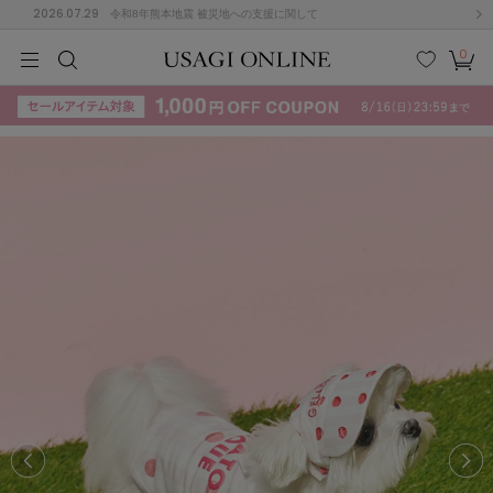
2026.07.29
令和8年熊本地震 被災地への支援に関して
0
MEN
MEN
KIDS
KIDS
BABY
BABY
BEAUTY
BEAUTY
LIFE STYLE
LIFE STYLE
検索
お気
カー
に入
ト
り
(715)
(3074)
B
C
D
E
F
G
I
J
K
L
M
N
ス/ドレス (1179)
P
Q
R
S
T
U
(570)
その
W
X
Y
Z
他
890)
ルームウェア (535)
ACYM
アシーム
(121)