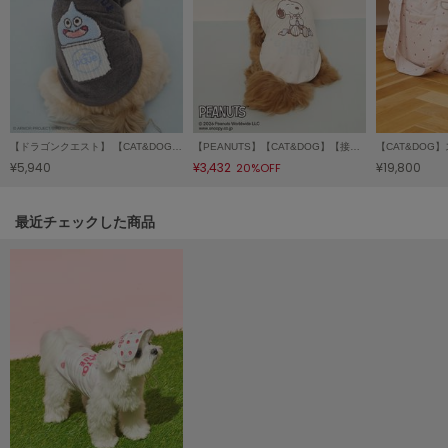
LILY BROWN
リリーブラウン
LILY BROWN Lingerie
リリーブラウンランジェリー
LITTLE UNION TOKYO
【ドラゴンクエスト】 【CAT&DOG】【販路限定】ジャガードプルオーバー
【PEANUTS】【CAT&DOG】【接触冷感】Coolingプルオーバー
リトルユニオン トウキョウ
¥5,940
¥3,432
¥19,800
20%OFF
関連記事
最近チェックした商品
made of Organics
メイドオブオーガニクス
MICHU COQUETTE
ミチュ コケット
MIESROHE
ミースロエ
miies miim
ミーエスミーム