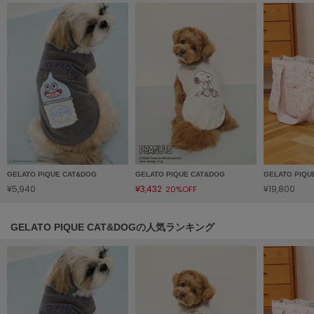
HUNTER
ハンター
HOKA ONEONE
ホカ オネオネ
KEEN
キーン
LAATO
GELATO PIQUE CAT&DOG
GELATO PIQUE CAT&DOG
GELATO PIQU
ラート
¥5,940
¥3,432
¥19,800
20%OFF
le
ル
GELATO PIQUE CAT&DOGの人気ランキング
le coq sportif
ルコックスポルティフ
LeSportsac
レスポートサック