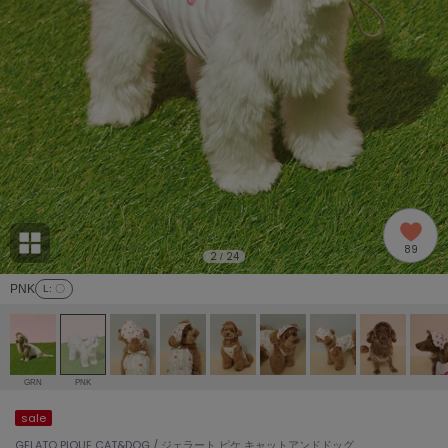
adidas
アディダス
(2005)
adidas by Stella McCartney
アディダス バイ ステラマッカートニー
916)
ALLISON BROWN
アリソンブラウン
07)
amabro
アマブロ
リー (664)
Ame no chi Hare
89
アメノチハレ
2
24
/
ョン雑貨 (865)
PNK
L
: 〇
AMOMMA
アモマ
/ランジェリー (127)
ánuans
ェア (121)
アニュアンス
GRN
PNK
ànuke
sale
 (124)
アンヌーク
GELATO PIQUE CAT&DOG / ジェラート ピケ キャットアンドドッグ