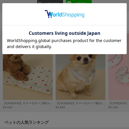
フレイアイディー
リポストする
LINEで送る
FURFUR
ファーファー
おすすめ商品
gelato pique
ジェラート ピケ
GELATO PIQUE CAT&DOG
ジェラート ピケ キャットアンドドッグ
gelato pique Sleep
ジェラート ピケ スリープ
GRAMICCI
グラミチ
【CAT&DOG】サマーモチーフ柄Coolingジェルマット
【CAT&DOG】サマーモチーフ柄Coolingネックリング
¥4,510
¥4,620
¥3,234
Henon.
へノン
ペットの人気ランキング