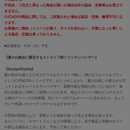
不良品・ご注文と異なった商品が届いた場合以外の返品・交換等はお受けで
きません。
célon
セロン
CAT&DOG商品に関しては、ご試着された場合は返品・交換・修理不可にな
ります。
お客様のご都合（イメージが違う、サイズが合わない、不要になった等）に
Clarks Premium
クラークス
よる返品・交換は承っておりません。
CODE A
■店舗発売：4/19（日）予定
コードエー
【夏のお散歩に重宝するストライプ柄ソフトサンバイザー】
COLE HAAN
コール ハーン
【Design/Styling】
夏の気分を盛り上げるカラフルなストライプ柄に、弾けるフルーツをプリン
CONVERSE
トしたCAT&DOGシリーズです。おしゃれしながら、夏の日差しや暑さから守
コンバース
ってくれるキュートなサンバイザー。調整可能な顎紐も付いているので、毎
日のお散歩に手軽にご使用いただけます。色はラズベリー柄のピンクとスイ
カ柄のグリーンの2色展開。同シリーズのプルオーバーと合わせたり、きょう
だいで色違いのコーディネートもおすすめです。
DANSKIN
ダンスキン
※照明の関係により、実際よりも色味が違って見える場合があります。
またパソコン・スマートフォンなどの環境により、若干製品と画像のカラー
が異なる場合もございます。予めご了承ください。