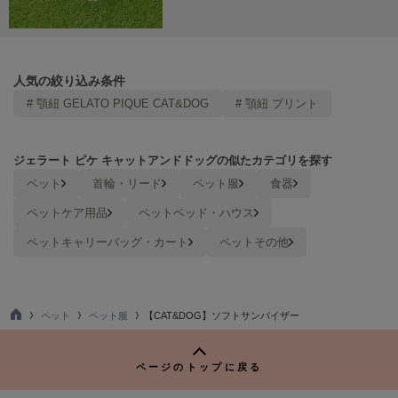
Mila Owen
ミラオーウェン
MOIGE
モワージュ
人気の絞り込み条件
# 顎紐 GELATO PIQUE CAT&DOG
# 顎紐 プリント
MUCHA
ミュシャ
ジェラート ピケ キャットアンドドッグの似たカテゴリを探す
ペット
首輪・リード
ペット服
食器
NEW Balance
ニューバランス
ペットケア用品
ペットベッド・ハウス
ペットキャリーバッグ・カート
ペットその他
nezu
ネズ
NIKE
ナイキ
ペット
ペット服
【CAT&DOG】ソフトサンバイザー
TO
P
NOWNS
ナウンス
ページのトップに戻る
null.