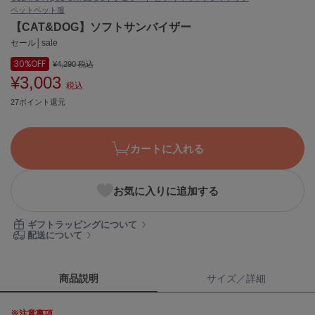
ペット
ペット服
ASICS
アシックス
【CAT&DOG】ソフトサンバイザー
セール│sale
30%
OFF
¥4,290
税込
¥3,003
Ballelite
税込
バレリット
27ポイント還元
BANDOLIER
バンドリヤー
カートに入れる
Barbour
バブアー
お気に入りに追加する
Beyond Closet
ビヨンドクローゼット
ギフトラッピングについて
配送について
Calvin Klein
カルバン・クライン
商品説明
サイズ／詳細
CELFORD
※注意事項
セルフォード