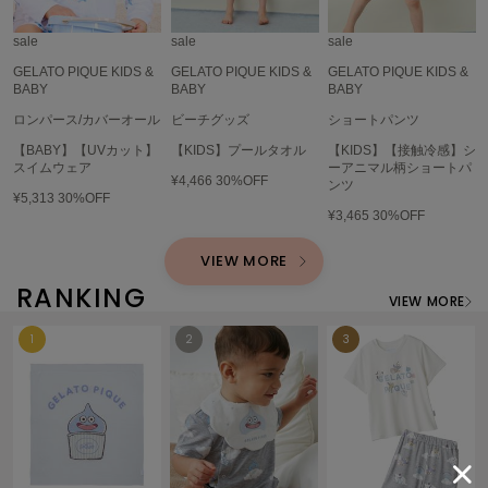
ヌル
sale
sale
sale
GELATO PIQUE KIDS &
GELATO PIQUE KIDS &
GELATO PIQUE KIDS &
BABY
BABY
BABY
On
オン
ロンパース/カバーオール
ビーチグッズ
ショートパンツ
【BABY】【UVカット】
【KIDS】プールタオル
【KIDS】【接触冷感】シ
Onitsuka Tiger
スイムウェア
ーアニマル柄ショートパ
オニツカ タイガー
¥4,466
30%OFF
ンツ
¥5,313
30%OFF
¥3,465
30%OFF
ORGUE
オルグ
VIEW MORE
ORR
RANKING
オル
VIEW MORE
PATRICK
パトリック
Philly chocolate
フィリーチョコレート