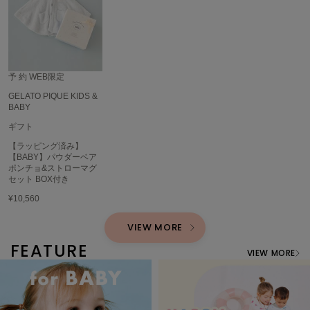
USAGI Gallery
ウサギギャラリー
USAGI Gift
ウサギギフト
予 約
WEB限定
USAGI Item
GELATO PIQUE KIDS &
ウサギアイテム
BABY
ギフト
USAGI Vintage
ウサギヴィンテージ
【ラッピング済み】
【BABY】パウダーベア
ポンチョ&ストローマグ
セット BOX付き
VEJA
¥10,560
ヴェジャ
VIEW MORE
FEATURE
VIEW MORE