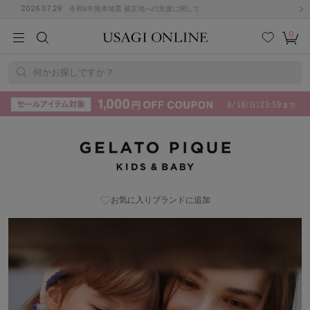
2026.07.29
令和8年熊本地震 被災地への支援に関して
0
MEN
MEN
KIDS
KIDS
BABY
BABY
BEAUTY
BEAUTY
LIFE STYLE
LIFE STYLE
検索
お気
カー
に入
ト
何かお探しですか？
り
(715)
(3074)
GELATO PIQUE KIDS & BABY (ジェラート ピケ キッズ&ベビー) |
B
C
D
E
F
G
USAGI ONLINE (ウサギオンライン)
I
J
K
L
M
N
ス/ドレス (1179)
P
Q
R
S
T
U
(570)
お気に入りブランドに追加
その
W
X
Y
Z
他
890)
ルームウェア (535)
ACYM
アシーム
(121)