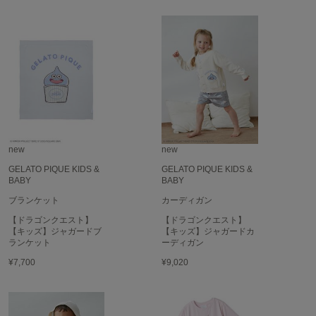
フレイアイディー
FURFUR
ファーファー
gelato pique
ジェラート ピケ
GELATO PIQUE CAT&DOG
ジェラート ピケ キャットアンドドッグ
new
new
GELATO PIQUE KIDS &
GELATO PIQUE KIDS &
gelato pique Sleep
BABY
BABY
ジェラート ピケ スリープ
ブランケット
カーディガン
GRAMICCI
【ドラゴンクエスト】
【ドラゴンクエスト】
グラミチ
【キッズ】ジャガードブ
【キッズ】ジャガードカ
ランケット
ーディガン
¥7,700
¥9,020
Henon.
へノン