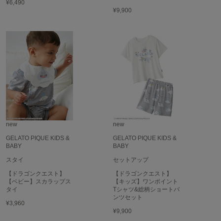
EIMY ISTOIRE
¥6,490
エイミー イストワール
¥9,900
emmi
エミ
emmi atelier
エミ アトリエ
emmi yoga
エミヨガ
ETRÉ TOKYO
エトレトウキョウ
new
new
GELATO PIQUE KIDS &
GELATO PIQUE KIDS &
ey
BABY
BABY
アイ
スタイ
セットアップ
【ドラゴンクエスト】
【ドラゴンクエスト】
【ベビー】スカラップス
【キッズ】ワンポイント
FILA
タイ
Tシャツ&総柄ショートパ
フィラ
ンツセット
¥3,960
¥9,900
FRAY I.D