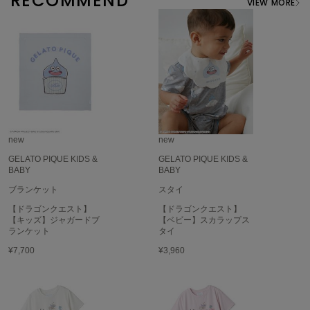
RECOMMEND
VIEW MORE
Sneakers by emmi
スニーカーズ バイ エミ
Snow Peak
スノーピーク
SNIDEL
スナイデル
new
new
SNIDEL HOME
スナイデル ホーム
GELATO PIQUE KIDS &
GELATO PIQUE KIDS &
BABY
BABY
SOFER
ブランケット
スタイ
ソフェル
【ドラゴンクエスト】
【ドラゴンクエスト】
【キッズ】ジャガードブ
【ベビー】スカラップス
SOMEWHERE BUTTER.
サムウェアバター
ランケット
タイ
¥7,700
¥3,960
SORIN
ソリン
Stylevoice for xxx
スタイルヴォイスフォー