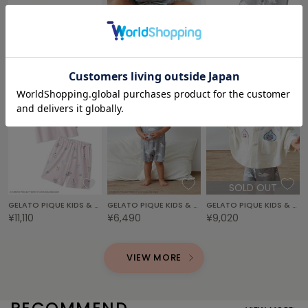
poláura
ポローラ
GELATO PIQUE KIDS & BABY
GELATO PIQUE KIDS & BABY
GELATO PIQUE KIDS & BABY
¥7,700
¥3,960
¥9,900
PUMA
プーマ
Reebok
リーボック
SALOMON
サロモン
SOLD OUT
GELATO PIQUE KIDS & BABY
GELATO PIQUE KIDS & BABY
GELATO PIQUE KIDS & BABY
sanrio house
¥11,110
¥6,490
¥9,020
サンリオハウス
SESAME STREET MARKET
VIEW MORE
セサミストリートマーケット
SHAKA
シャカ