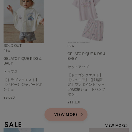
HUNTER
ハンター
HOKA ONEONE
ホカ オネオネ
KEEN
SOLD OUT
new
キーン
new
GELATO PIQUE KIDS &
GELATO PIQUE KIDS &
BABY
BABY
セットアップ
トップス
LAATO
【ドラゴンクエスト】
ラート
【ドラゴンクエスト】
【ジュニア】【販路限
【ベビー】ジャガードポ
定】ワンポイントTシャ
le
ンチョ
ツ&総柄ショートパンツ
ル
セット
¥9,020
¥11,110
le coq sportif
ルコックスポルティフ
VIEW MORE
SALE
LeSportsac
VIEW MORE
レスポートサック