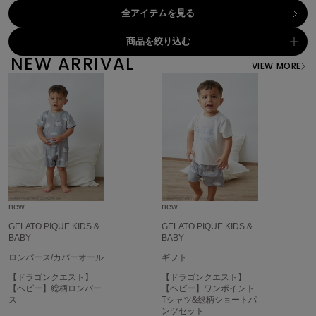
全アイテムを見る
célon
セロン
商品を絞り込む
NEW ARRIVAL
VIEW MORE
Clarks Premium
クラークス
CODE A
コードエー
COLE HAAN
コール ハーン
CONVERSE
コンバース
new
new
GELATO PIQUE KIDS &
GELATO PIQUE KIDS &
BABY
BABY
DANSKIN
ロンパース/カバーオール
ギフト
ダンスキン
【ドラゴンクエスト】
【ドラゴンクエスト】
【ベビー】総柄ロンパー
【ベビー】ワンポイント
ス
Tシャツ&総柄ショートパ
ンツセット