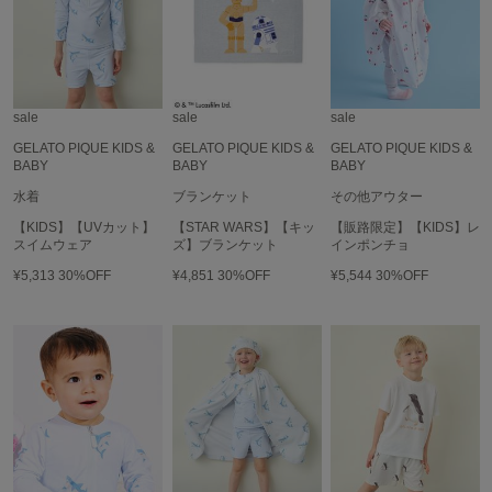
Mila Owen
ミラオーウェン
MOIGE
モワージュ
sale
sale
sale
MUCHA
GELATO PIQUE KIDS &
GELATO PIQUE KIDS &
GELATO PIQUE KIDS &
ミュシャ
BABY
BABY
BABY
水着
ブランケット
その他アウター
【KIDS】【UVカット】
【STAR WARS】【キッ
【販路限定】【KIDS】レ
NEW Balance
スイムウェア
ズ】ブランケット
インポンチョ
ニューバランス
¥5,313
30%OFF
¥4,851
30%OFF
¥5,544
30%OFF
nezu
ネズ
NIKE
ナイキ
NOWNS
ナウンス
null.