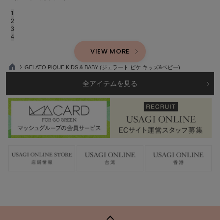
202
1
2
3
4
VIEW MORE
GELATO PIQUE KIDS & BABY (ジェラート ピケ キッズ&ベビー)
TO
P
全アイテムを見る