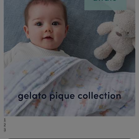
ASICS
アシックス
Ballelite
バレリット
BANDOLIER
バンドリヤー
Barbour
バブアー
Beyond Closet
ビヨンドクローゼット
Calvin Klein
1
カルバン・クライン
2
3
CELFORD
セルフォード