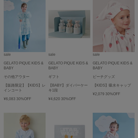
LILY BROWN
リリーブラウン
LILY BROWN Lingerie
リリーブラウンランジェリー
LITTLE UNION TOKYO
リトルユニオン トウキョウ
sale
sale
sale
GELATO PIQUE KIDS &
GELATO PIQUE KIDS &
GELATO PIQUE KIDS &
BABY
BABY
BABY
made of Organics
メイドオブオーガニクス
その他アウター
ギフト
ビーチグッズ
【販路限定】【KIDS】レ
【BABY】ダイパーケー
【KIDS】吸水キャップ
MICHU COQUETTE
インコート
キ1段
ミチュ コケット
¥2,079
30%OFF
¥6,083
30%OFF
¥4,620
30%OFF
MIESROHE
ミースロエ
miies miim
ミーエスミーム