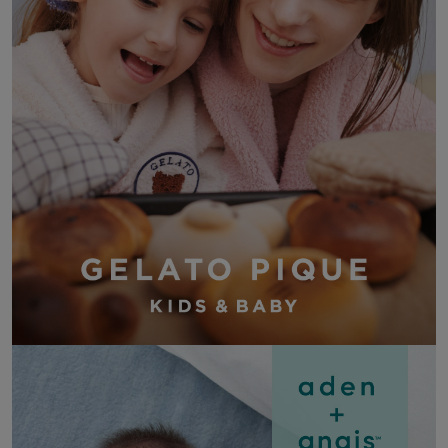
adidas
アディダス
(2005)
adidas by Stella McCartney
アディダス バイ ステラマッカートニー
916)
ALLISON BROWN
アリソンブラウン
07)
amabro
アマブロ
リー (664)
Ame no chi Hare
アメノチハレ
ョン雑貨 (865)
AMOMMA
アモマ
/ランジェリー (127)
ánuans
ェア (121)
アニュアンス
ànuke
 (124)
アンヌーク