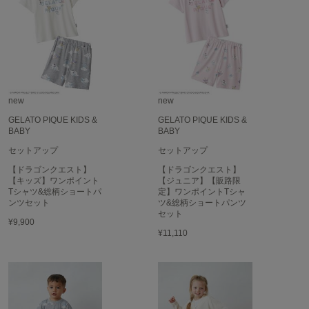
SUICOKE
スイコック
SUPERGA
スペルガ
new
new
swanë
スワネ
GELATO PIQUE KIDS &
GELATO PIQUE KIDS &
BABY
BABY
セットアップ
セットアップ
【ドラゴンクエスト】
【ドラゴンクエスト】
TAW&TOE
トーアンドトー
【キッズ】ワンポイント
【ジュニア】【販路限
Tシャツ&総柄ショートパ
定】ワンポイントTシャ
ンツセット
ツ&総柄ショートパンツ
TEVA
セット
テバ
¥9,900
¥11,110
The Barnnet
ザバーネット
THE NORTH FACE
ザ・ノース・フェイス