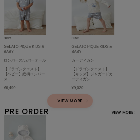
TODAYFUL
トゥデイフル
TSURU by Mariko Oikawa
ツルバイマリコオイカワ
new
new
GELATO PIQUE KIDS &
GELATO PIQUE KIDS &
BABY
BABY
UGG
アグ
ロンパース/カバーオール
カーディガン
【ドラゴンクエスト】
【ドラゴンクエスト】
UNDERSON UNDERSON
【ベビー】総柄ロンパー
【キッズ】ジャガードカ
アンダーソン アンダーソン
ス
ーディガン
¥6,490
¥9,020
un/neu
アンノイ
VIEW MORE
URBAN RESEARCH ROSSO
PRE ORDER
VIEW MORE
アーバンリサーチ ロッソ
USAGI Books
ウサギブックス