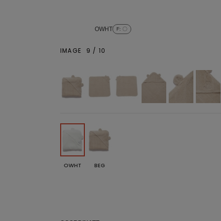
OWHT
F
: 〇
IMAGE
9
/
10
OWHT
BEG