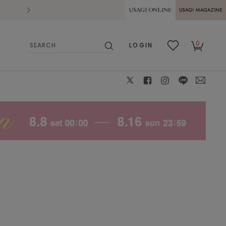
2026.07.28
熊本県熊本地方を震源とする地震の影響によ
USAGI ONLINE
USAGI
0
LOGIN
MAGAZINE
検
お気
カー
索
に入
ト
り
X
facebook
instagram
LINE
mail