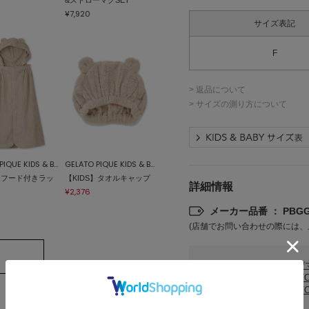
¥7,920
サイズ表記
F
> 返品について
> サイズの測り方について
GELATO PIQUE KIDS & BABY
GELATO PIQUE KIDS & BABY
S】フード付きラッ
【KIDS】タオルキャップ
詳細情報
¥2,376
メーカー品番 ： PBGG2
(店舗でお問い合わせの際には、
カテゴリ
ベビー
GELAT
GELAT