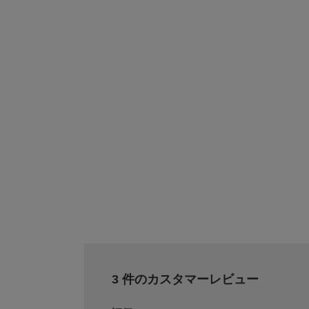
gelato pique
タオルバスドレス
¥5,808
3 件のカスタマーレビュー