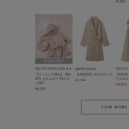
¥1,430
SOLD OUT
GELATO PIQUE KIDS & BABY
gelato pique
【ラッピング済み】【BA
【UNISEX】タオルローブ
【KID
BY】タオルローブ&スタ
プタオル
¥7,744
イSET
¥4,400
¥8,250
VIEW MORE