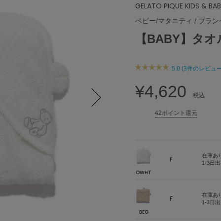
GELATO PIQUE KIDS & BA
ベビー/マタニティ
/
ブラン
【BABY】タ
5.0 (3件のレビュー
¥4,620
税込
42ポイント還元
Next
在庫あ
F
1-3日
OWHT
在庫あ
F
1-3日
BEG