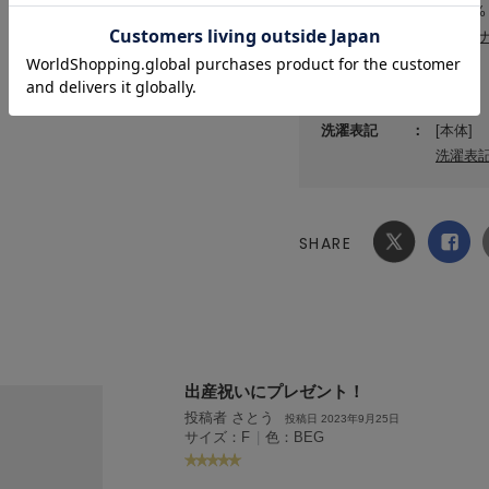
素材
綿100%
サステ
原産国
中国
洗濯表記
[本体]
洗濯表
SHARE
Xでシ
facebook
ェア
でシェ
ア
出産祝いにプレゼント！
投稿者 さとう
投稿日 2023年9月25日
サイズ：F
|
色：BEG