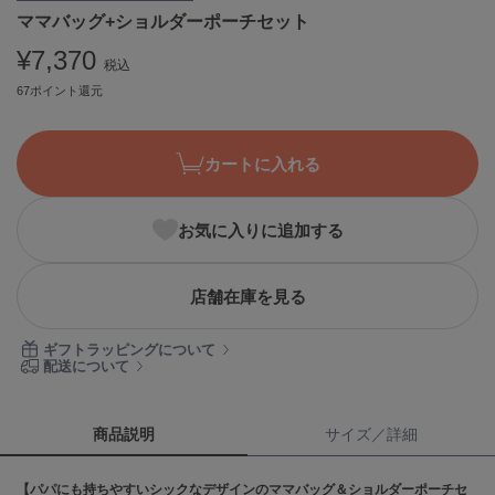
ママバッグ+ショルダーポーチセット
ASICS
アシックス
¥7,370
税込
67ポイント還元
Ballelite
バレリット
カートに入れる
BANDOLIER
バンドリヤー
お気に入りに追加する
Barbour
バブアー
店舗在庫を見る
Beyond Closet
ビヨンドクローゼット
ギフトラッピングについて
配送について
Calvin Klein
カルバン・クライン
商品説明
サイズ／詳細
CELFORD
【パパにも持ちやすいシックなデザインのママバッグ＆ショルダーポーチセ
セルフォード