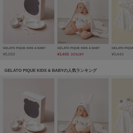
HUNTER
ハンター
HOKA ONEONE
ホカ オネオネ
KEEN
GELATO PIQUE KIDS & BABY
GELATO PIQUE KIDS & BABY
GELATO PIQU
キーン
¥5,060
¥3,465
¥11,440
30%OFF
GELATO PIQUE KIDS & BABYの人気ランキング
LAATO
ラート
le
ル
le coq sportif
ルコックスポルティフ
LeSportsac
レスポートサック