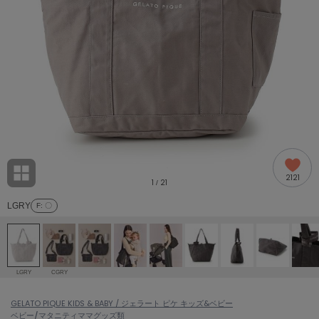
adidas
アディダス
(1978)
adidas by Stella McCartney
アディダス バイ ステラマッカートニー
887)
ALLISON BROWN
アリソンブラウン
97)
amabro
アマブロ
リー (645)
Ame no chi Hare
2121
アメノチハレ
1
21
/
ョン雑貨 (850)
LGRY
F
: 〇
AMOMMA
アモマ
/ランジェリー (127)
ánuans
ェア (119)
アニュアンス
LGRY
CGRY
ànuke
 (124)
GELATO PIQUE KIDS & BABY / ジェラート ピケ キッズ&ベビー
アンヌーク
ベビー/マタニティ
ママグッズ類