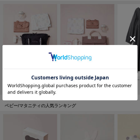
フレイアイディー
FURFUR
ファーファー
gelato pique
ジェラート ピケ
GELATO PIQUE CAT&DOG
ジェラート ピケ キャットアンドドッグ
gelato pique Sleep
2wayママリュック
【ONLINE限定】2wayスクエアママバッグ
マタニティガー
ジェラート ピケ スリープ
¥9,900
¥8,910
¥9,900
GRAMICCI
グラミチ
ベビー/マタニティの人気ランキング
Henon.
へノン