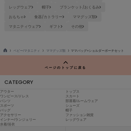
ヌル
レッグウェア
帽子
ブランケット/おくるみ
おもちゃ
食器/カトラリー
ママグッズ類
On
マタニティウェア
ギフト
その他
オン
Onitsuka Tiger
オニツカ タイガー
ベビー/マタニティ
ママグッズ類
ママバッグ+ショルダーポーチセット
TO
ORGUE
P
オルグ
ページのトップに戻る
ORR
オル
CATEGORY
アウター
トップス
ワンピース/ドレス
スカート
パンツ
部屋着/ルームウェア
PATRICK
スポーツ
シューズ
パトリック
バッグ
帽子
アクセサリー
ファッション雑貨
Philly chocolate
インナー/ランジェリー
レッグウェア
フィリーチョコレート
水着/浴衣