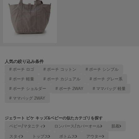
Mila Owen
ミラオーウェン
MOIGE
モワージュ
MUCHA
ミュシャ
人気の絞り込み条件
NEW Balance
# ポーチ ロゴ
# ポーチ コットン
# ポーチ シンプル
ニューバランス
# ポーチ 軽量
# ポーチ カジュアル
# ポーチ グレー系
nezu
# ポーチ ショルダー
# ポーチ 2WAY
# ママバッグ 軽量
ネズ
# ママバッグ 2WAY
NIKE
ナイキ
ジェラート ピケ キッズ&ベビーの似たカテゴリを探す
NOWNS
ナウンス
ベビー/マタニティ
ロンパース/カバーオール
肌着
スタイ
トップス
ボトムス
アウター
null.