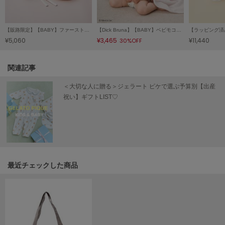
LILY BROWN
リリーブラウン
【販路限定】【BABY】ファーストディッシュセット
【Dick Bruna】【BABY】ベビモコブランケット
¥5,060
¥3,465
¥11,440
30%OFF
LILY BROWN Lingerie
リリーブラウンランジェリー
関連記事
LITTLE UNION TOKYO
リトルユニオン トウキョウ
＜大切な人に贈る＞ジェラート ピケで選ぶ予算別【出産
祝い】ギフトLIST♡
made of Organics
メイドオブオーガニクス
MICHU COQUETTE
ミチュ コケット
最近チェックした商品
MIESROHE
ミースロエ
miies miim
ミーエスミーム