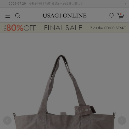
2026.07.29
令和8年熊本地震 被災地への支援に関して
0
MEN
MEN
KIDS
KIDS
BABY
BABY
BEAUTY
BEAUTY
LIFE STYLE
LIFE STYLE
検索
お気
カー
に入
ト
り
(674)
(2888)
B
C
D
E
F
G
I
J
K
L
M
N
ス/ドレス (1134)
P
Q
R
S
T
U
(543)
その
W
X
Y
Z
他
847)
ルームウェア (534)
ACYM
アシーム
(121)