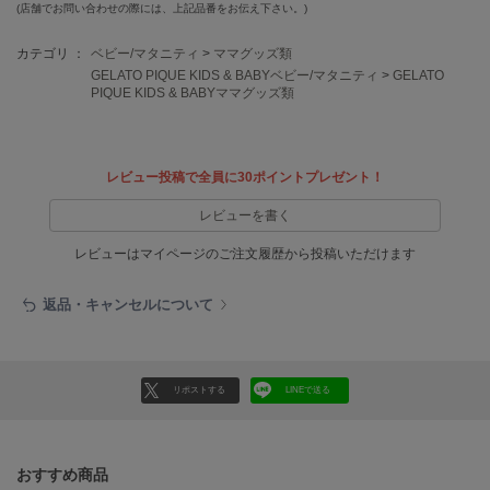
EIMY ISTOIRE
(店舗でお問い合わせの際には、上記品番をお伝え下さい。)
エイミー イストワール
カテゴリ ：
ベビー/マタニティ
>
ママグッズ類
emmi
GELATO PIQUE KIDS & BABYベビー/マタニティ
>
GELATO
エミ
PIQUE KIDS & BABYママグッズ類
emmi atelier
エミ アトリエ
レビュー投稿で全員に30ポイントプレゼント！
emmi yoga
エミヨガ
レビューを書く
ETRÉ TOKYO
レビューはマイページのご注文履歴から投稿いただけます
エトレトウキョウ
返品・キャンセルについて
ey
アイ
リポストする
LINEで送る
FILA
フィラ
おすすめ商品
FRAY I.D