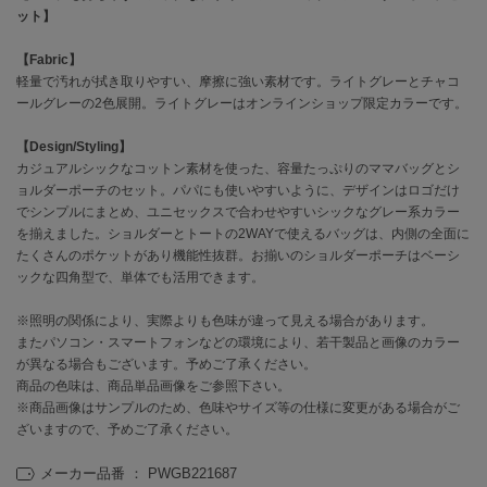
ット】
célon
【Fabric】
セロン
軽量で汚れが拭き取りやすい、摩擦に強い素材です。ライトグレーとチャコ
ールグレーの2色展開。ライトグレーはオンラインショップ限定カラーです。
Clarks Premium
クラークス
【Design/Styling】
カジュアルシックなコットン素材を使った、容量たっぷりのママバッグとシ
CODE A
コードエー
ョルダーポーチのセット。パパにも使いやすいように、デザインはロゴだけ
でシンプルにまとめ、ユニセックスで合わせやすいシックなグレー系カラー
COLE HAAN
を揃えました。ショルダーとトートの2WAYで使えるバッグは、内側の全面に
コール ハーン
たくさんのポケットがあり機能性抜群。お揃いのショルダーポーチはベーシ
ックな四角型で、単体でも活用できます。
CONVERSE
コンバース
※照明の関係により、実際よりも色味が違って見える場合があります。
またパソコン・スマートフォンなどの環境により、若干製品と画像のカラー
が異なる場合もございます。予めご了承ください。
商品の色味は、商品単品画像をご参照下さい。
DANSKIN
ダンスキン
※商品画像はサンプルのため、色味やサイズ等の仕様に変更がある場合がご
ざいますので、予めご了承ください。
メーカー品番 ： PWGB221687