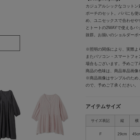
カジュアルシックなコットン
ポーチのセット。パパにも使
め、ユニセックスで合わせや
とトートの2WAYで使える
抜群。お揃いのショルダーポ
※照明の関係により、実際よ
またパソコン・スマートフォ
場合もございます。予めご了
商品の色味は、商品単品画像
※商品画像はサンプルのため
ので、予めご了承ください。
アイテムサイズ
サイズ表記
縦
横
F
29cm
45c