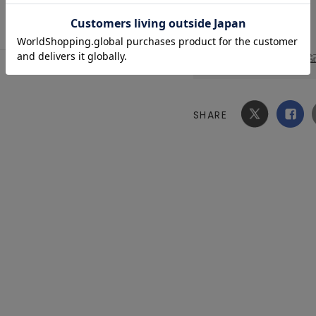
原産国
中国
洗濯表記
[本体]
洗濯表
GELATO PIQUE KIDS & BABY
臭】アイスクリ
柄ママバッグ
SHARE
Xでシ
facebook
ェア
でシェ
ア