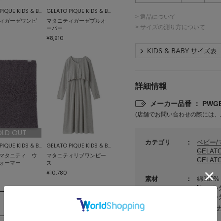
GELATO PIQUE KIDS & BABY
GELATO PIQUE KIDS & BABY
> 返品について
ィガーゼワンピ
マタニティガーゼプルオ
> サイズの測り方について
ーバー
¥8,910
詳細情報
メーカー品番 ： PWGB
(店舗でお問い合わせの際には、
OLD OUT
カテゴリ
ベビー
GELATO PIQUE KIDS & BABY
GELATO PIQUE KIDS & BABY
GELAT
マタニティ ウ
マタニティリブワンピー
GELAT
ォーマー
ス
¥10,780
素材
綿100%
[ショル
[ショル
サステ