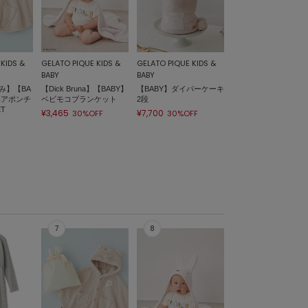
KIDS &
GELATO PIQUE KIDS &
GELATO PIQUE KIDS &
BABY
BABY
み】【BA
【Dick Bruna】【BABY】
【BABY】ダイパーケーキ
ベアポンチ
ベビモコブランケット
2段
T
¥3,465
¥7,700
30%OFF
30%OFF