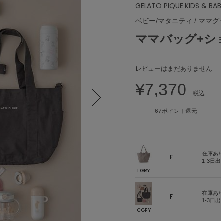
GELATO PIQUE KIDS & BA
ベビー/マタニティ
/
ママグ
ママバッグ+シ
レビューはまだありません
¥7,370
税込
67ポイント還元
Next
在庫あ
F
1-3日
LGRY
在庫あ
F
1-3日
CGRY