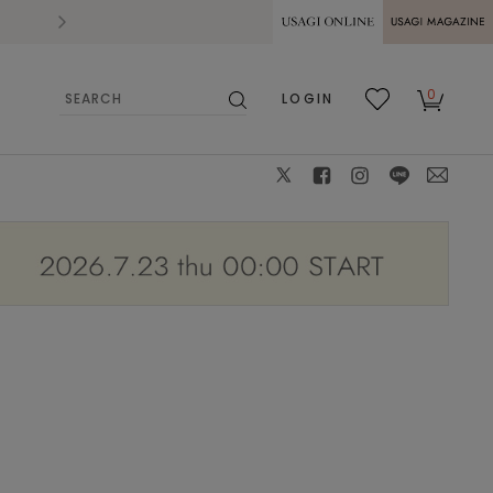
2026.07.28
熊本県熊本地方を震源とする地震の影響によ
USAGI ONLINE
USAGI
0
LOGIN
MAGAZINE
検
お気
カー
索
に入
ト
り
X
facebook
instagram
LINE
mail