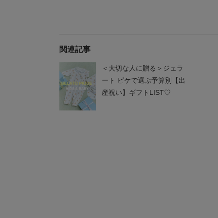
関連記事
GELATO PIQUE KIDS & BABY
GELATO PIQUE KIDS & BABY
＜大切な人に贈る＞ジェラ
マタニティリブロングパ
マタニティリブプルオー
【抗菌防
ンツ
バー
ームベア
ート ピケで選ぶ予算別【出
¥7,590
¥7,590
¥7,623
産祝い】ギフトLIST♡