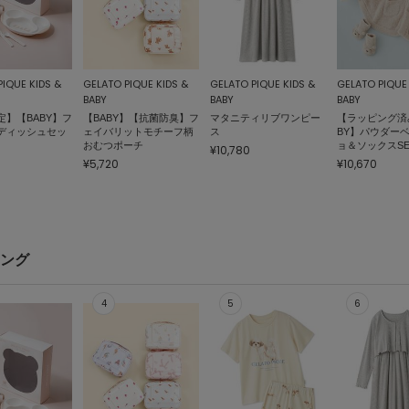
PIQUE KIDS &
GELATO PIQUE KIDS &
GELATO PIQUE KIDS &
GELATO PIQUE 
BABY
BABY
BABY
定】【BABY】フ
【BABY】【抗菌防臭】フ
マタニティリブワンピー
【ラッピング済
ディッシュセッ
ェイバリットモチーフ柄
ス
BY】パウダー
おむつポーチ
ョ＆ソックスSE
¥10,780
¥5,720
¥10,670
キング