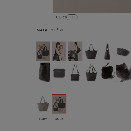
CGRY
F
: 〇
IMAGE
21
/
21
LGRY
CGRY