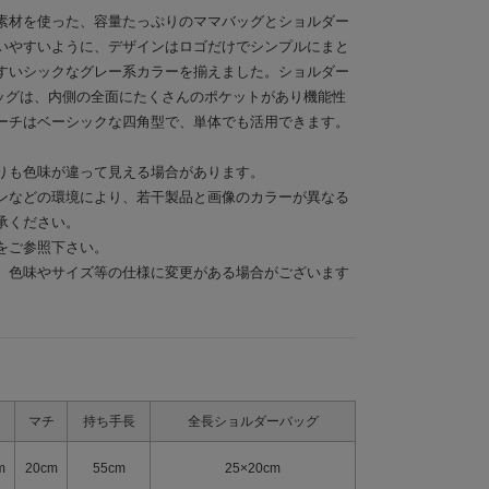
素材を使った、容量たっぷりのママバッグとショルダー
いやすいように、デザインはロゴだけでシンプルにまと
すいシックなグレー系カラーを揃えました。ショルダー
バッグは、内側の全面にたくさんのポケットがあり機能性
ーチはベーシックな四角型で、単体でも活用できます。
りも色味が違って見える場合があります。
ンなどの環境により、若干製品と画像のカラーが異なる
承ください。
をご参照下さい。
、色味やサイズ等の仕様に変更がある場合がございます
マチ
持ち手長
全長ショルダーバッグ
m
20cm
55cm
25×20cm