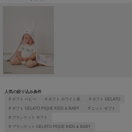
SUICOKE
スイコック
SUPERGA
スペルガ
swanë
スワネ
TAW&TOE
トーアンドトー
TEVA
人気の絞り込み条件
テバ
# ギフト ベビー
# ギフト ホワイト系
# ギフト GELATO
The Barnnet
# ギフト GELATO PIQUE KIDS & BABY
# ニット ギフト
ザバーネット
# ブランケット ギフト
THE NORTH FACE
# ブランケット GELATO PIQUE KIDS & BABY
ザ・ノース・フェイス