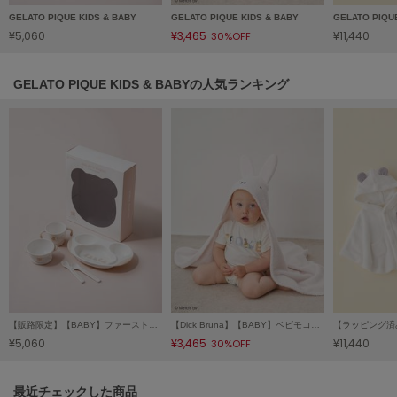
GELATO PIQUE KIDS & BABY
GELATO PIQUE KIDS & BABY
GELATO PIQU
Sneakers by emmi
¥5,060
¥3,465
¥11,440
30%OFF
スニーカーズ バイ エミ
Snow Peak
GELATO PIQUE KIDS & BABYの人気ランキング
スノーピーク
SNIDEL
スナイデル
SNIDEL HOME
スナイデル ホーム
SOFER
ソフェル
SOMEWHERE BUTTER.
サムウェアバター
【販路限定】【BABY】ファーストディッシュセット
【Dick Bruna】【BABY】ベビモコブランケット
SORIN
¥5,060
¥3,465
¥11,440
30%OFF
ソリン
Stylevoice for xxx
関連記事
最近チェックした商品
スタイルヴォイスフォー