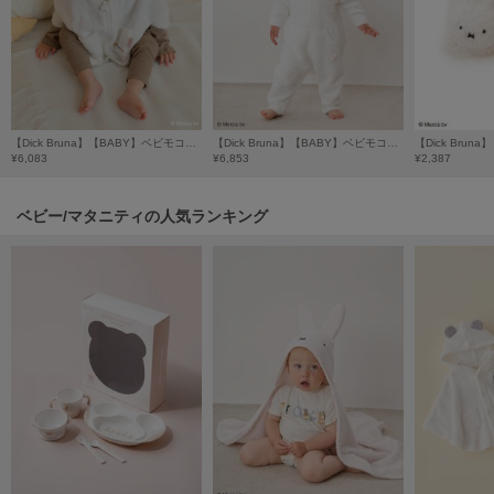
poláura
ポローラ
PUMA
プーマ
【Dick Bruna】【BABY】ベビモコポンチョ
【Dick Bruna】【BABY】ベビモコロンパース
¥6,083
¥6,853
¥2,387
Reebok
リーボック
ベビー/マタニティの人気ランキング
SALOMON
サロモン
sanrio house
サンリオハウス
SESAME STREET MARKET
セサミストリートマーケット
SHAKA
シャカ