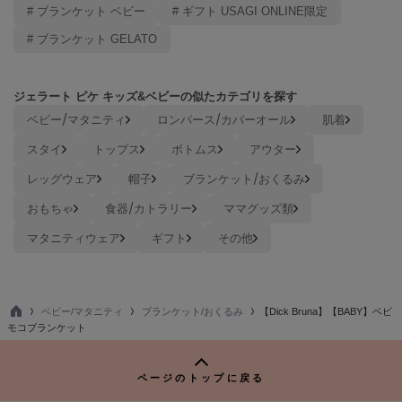
# ブランケット ベビー
# ギフト USAGI ONLINE限定
TODAYFUL
トゥデイフル
# ブランケット GELATO
TSURU by Mariko Oikawa
ツルバイマリコオイカワ
ジェラート ピケ キッズ&ベビーの似たカテゴリを探す
ベビー/マタニティ
ロンパース/カバーオール
肌着
スタイ
トップス
ボトムス
アウター
UGG
アグ
レッグウェア
帽子
ブランケット/おくるみ
おもちゃ
食器/カトラリー
ママグッズ類
UNDERSON UNDERSON
アンダーソン アンダーソン
マタニティウェア
ギフト
その他
un/neu
アンノイ
URBAN RESEARCH ROSSO
ベビー/マタニティ
ブランケット/おくるみ
【Dick Bruna】【BABY】ベビ
アーバンリサーチ ロッソ
TO
モコブランケット
P
USAGI Books
ウサギブックス
ページのトップに戻る