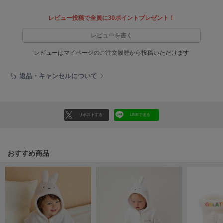
ヌル
レビュー投稿で全員に30ポイントプレゼント！
レビューを書く
On
オン
レビューはマイページのご注文履歴から投稿いただけます
Onitsuka Tiger
返品・キャンセルについて
オニツカ タイガー
ORGUE
オルグ
リポストする
LINEで送る
ORR
オル
おすすめ商品
PATRICK
パトリック
Philly chocolate
フィリーチョコレート