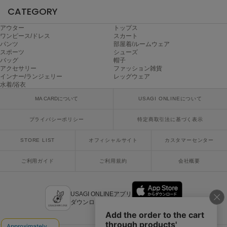
USAGI Gallery
CATEGORY
ウサギギャラリー
アウター
トップス
USAGI Gift
ワンピース/ドレス
スカート
ウサギギフト
パンツ
部屋着/ルームウェア
スポーツ
シューズ
バッグ
帽子
USAGI Item
アクセサリー
ファッション雑貨
ウサギアイテム
インナー/ランジェリー
レッグウェア
水着/浴衣
USAGI Vintage
MA CARDについて
USAGI ONLINEについて
ウサギヴィンテージ
プライバシーポリシー
特定商取引法に基づく表示
VEJA
STORE LIST
オフィシャルサイト
カスタマーセンター
ヴェジャ
ご利用ガイド
ご利用規約
会社概要
USAGI ONLINEアプリ
ダウンロードはこちら