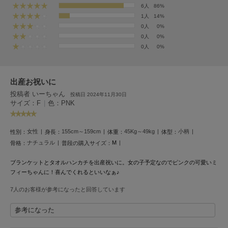
フレイアイディー
6人
86%
1人
14%
FURFUR
0人
0%
ファーファー
0人
0%
0人
0%
gelato pique
ジェラート ピケ
出産お祝いに
投稿者 いーちゃん
投稿日 2024年11月30日
GELATO PIQUE CAT&DOG
サイズ：F
|
色：PNK
ジェラート ピケ キャットアンドドッグ
gelato pique Sleep
女性
155cm～159cm
45Kg～49kg
小柄
性別：
身長：
体重：
体型：
ジェラート ピケ スリープ
ナチュラル
M
骨格：
普段の購入サイズ：
GRAMICCI
ブランケットとタオルハンカチを出産祝いに。女の子予定なのでピンクの可愛いミ
グラミチ
フィーちゃんに！喜んでくれるといいなぁ♪
7人のお客様が参考になったと回答しています
Henon.
参考になった
へノン