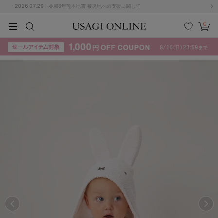
2026.07.29
令和8年熊本地震 被災地への支援に関して
0
MEN
MEN
KIDS
KIDS
BABY
BABY
BEAUTY
BEAUTY
LIFE STYLE
LIFE STYLE
検索
お気
カー
に入
ト
り
(715)
(3074)
B
C
D
E
F
G
I
J
K
L
M
N
ス/ドレス (1179)
P
Q
R
S
T
U
(570)
その
W
X
Y
Z
他
890)
ルームウェア (535)
ACYM
アシーム
(121)