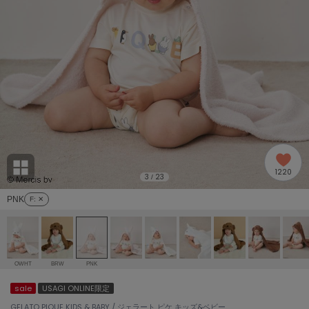
adidas
アディダス
(2005)
adidas by Stella McCartney
アディダス バイ ステラマッカートニー
916)
ALLISON BROWN
アリソンブラウン
07)
amabro
アマブロ
リー (664)
Ame no chi Hare
1220
アメノチハレ
3
23
/
ョン雑貨 (865)
PNK
F
: ✕
AMOMMA
アモマ
/ランジェリー (127)
ánuans
ェア (121)
アニュアンス
OWHT
BRW
PNK
ànuke
sale
USAGI ONLINE限定
 (124)
アンヌーク
GELATO PIQUE KIDS & BABY / ジェラート ピケ キッズ&ベビー