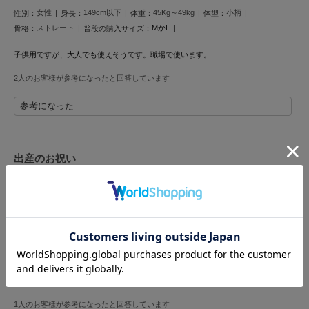
女性
149cm以下
45Kg～49kg
小柄
性別：
身長：
体重：
体型：
LILY BROWN
リリーブラウン
ストレート
MかL
骨格：
普段の購入サイズ：
子供用ですが、大人でも使えそうです。職場で使います。
LILY BROWN Lingerie
リリーブラウンランジェリー
2人のお客様が参考になったと回答しています
LITTLE UNION TOKYO
参考になった
リトルユニオン トウキョウ
出産のお祝い
made of Organics
メイドオブオーガニクス
投稿者 Mimi
投稿日 2025年12月2日
サイズ：F
|
色：OWHT
MICHU COQUETTE
ミチュ コケット
女性
155cm～159cm
45Kg～49kg
普通
性別：
身長：
体重：
体型：
MIESROHE
ストレート
0
骨格：
普段の購入サイズ：
ミースロエ
知り合いの出産祝いに送りました。
miies miim
とても可愛いいと喜んで貰えたので買って良かったです。
ミーエスミーム
1人のお客様が参考になったと回答しています