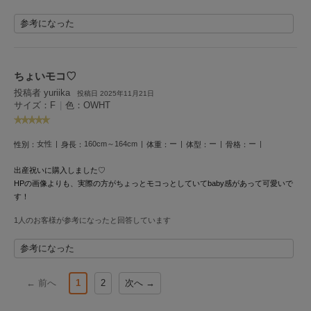
Mila Owen
ミラオーウェン
参考になった
MOIGE
モワージュ
ちょいモコ♡
MUCHA
投稿者 yuriika
投稿日 2025年11月21日
ミュシャ
サイズ：F
|
色：OWHT
女性
160cm～164cm
ー
ー
ー
性別：
身長：
体重：
体型：
骨格：
NEW Balance
ニューバランス
出産祝いに購入しました♡
HPの画像よりも、実際の方がちょっとモコっとしていてbaby感があって可愛いで
nezu
す！
ネズ
1人のお客様が参考になったと回答しています
NIKE
ナイキ
参考になった
NOWNS
ナウンス
← 前へ
1
2
次へ →
null.