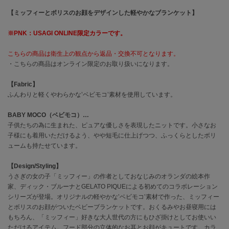
【ミッフィーとボリスのお顔をデザインした軽やかなブランケット】
célon
セロン
※PNK：USAGI ONLINE限定カラーです。
Clarks Premium
こちらの商品は衛生上の観点から返品・交換不可となります。
クラークス
・こちらの商品はオンライン限定のお取り扱いになります。
CODE A
【Fabric】
コードエー
ふんわりと軽くやわらかな’ベビモコ’素材を使用しています。
COLE HAAN
BABY MOCO（ベビモコ）…
コール ハーン
子供たちの為に生まれた、ピュアな優しさを表現したニットです。小さなお
子様にも着用いただけるよう、やや短毛に仕上げつつ、ふっくらとしたボリ
CONVERSE
コンバース
ュームも持たせています。
【Design/Styling】
うさぎの女の子「ミッフィー」の作者としておなじみのオランダの絵本作
DANSKIN
家、ディック・ブルーナとGELATO PIQUEによる初めてのコラボレーション
ダンスキン
シリーズが登場。オリジナルの軽やかな’ベビモコ’素材で作った、ミッフィー
とボリスのお顔がついたベビーブランケットです。おくるみやお昼寝用には
もちろん、「ミッフィー」好きな大人世代の方にもひざ掛けとしてお使いい
ただけるアイテム。フード部分の立体的なお耳とお顔がキュートです。カラ