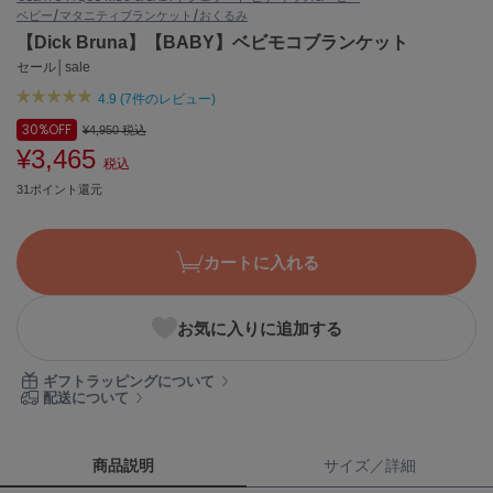
ベビー/マタニティ
ブランケット/おくるみ
ASICS
アシックス
【Dick Bruna】【BABY】ベビモコブランケット
セール│sale
4.9 (7件のレビュー)
Ballelite
30%
OFF
¥4,950
税込
バレリット
¥3,465
税込
BANDOLIER
31ポイント還元
バンドリヤー
Barbour
カートに入れる
バブアー
Beyond Closet
お気に入りに追加する
ビヨンドクローゼット
ギフトラッピングについて
配送について
Calvin Klein
カルバン・クライン
商品説明
サイズ／詳細
CELFORD
セルフォード