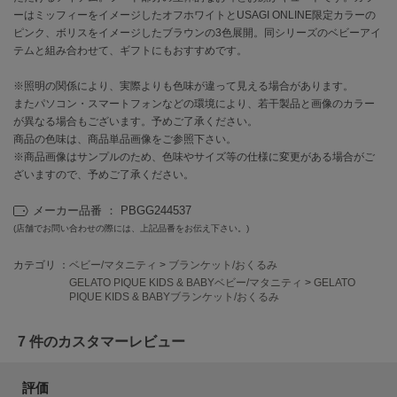
EIMY ISTOIRE
ーはミッフィーをイメージしたオフホワイトとUSAGI ONLINE限定カラーの
エイミー イストワール
ピンク、ボリスをイメージしたブラウンの3色展開。同シリーズのベビーアイ
テムと組み合わせて、ギフトにもおすすめです。
emmi
エミ
※照明の関係により、実際よりも色味が違って見える場合があります。
またパソコン・スマートフォンなどの環境により、若干製品と画像のカラー
emmi atelier
エミ アトリエ
が異なる場合もございます。予めご了承ください。
商品の色味は、商品単品画像をご参照下さい。
emmi yoga
※商品画像はサンプルのため、色味やサイズ等の仕様に変更がある場合がご
エミヨガ
ざいますので、予めご了承ください。
ETRÉ TOKYO
メーカー品番 ： PBGG244537
エトレトウキョウ
(店舗でお問い合わせの際には、上記品番をお伝え下さい。)
ey
カテゴリ ：
ベビー/マタニティ
>
ブランケット/おくるみ
アイ
GELATO PIQUE KIDS & BABYベビー/マタニティ
>
GELATO
PIQUE KIDS & BABYブランケット/おくるみ
FILA
7 件のカスタマーレビュー
フィラ
評価
FRAY I.D