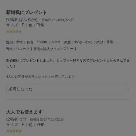
HUNTER
ハンター
新婚祝にプレゼント
投稿者 ばふるがむ
HOKA ONEONE
投稿日 2024年9月27日
ホカ オネオネ
サイズ：F
|
色：PNK
女性
155cm～159cm
45Kg～49kg
普通
性別：
身長：
体重：
体型：
KEEN
ウエーブ
フリー
骨格：
普段の購入サイズ：
キーン
新婚祝いにプレゼントしました。ミッフィー好きなのでプレゼントしたら喜んでま
した！
LAATO
4人のお客様が参考になったと回答しています
ラート
参考になった
le
ル
le coq sportif
大人でも使えます
ルコックスポルティフ
投稿者 ます
投稿日 2024年11月22日
サイズ：F
|
色：PNK
LeSportsac
レスポートサック