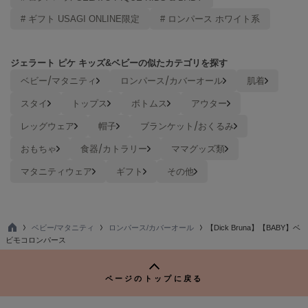
# ギフト USAGI ONLINE限定
# ロンパース ホワイト系
TODAYFUL
トゥデイフル
TSURU by Mariko Oikawa
ジェラート ピケ キッズ&ベビーの似たカテゴリを探す
ツルバイマリコオイカワ
ベビー/マタニティ
ロンパース/カバーオール
肌着
スタイ
トップス
ボトムス
アウター
UGG
レッグウェア
帽子
ブランケット/おくるみ
アグ
おもちゃ
食器/カトラリー
ママグッズ類
UNDERSON UNDERSON
アンダーソン アンダーソン
マタニティウェア
ギフト
その他
un/neu
アンノイ
ベビー/マタニティ
ロンパース/カバーオール
【Dick Bruna】【BABY】ベ
URBAN RESEARCH ROSSO
TO
ビモコロンパース
アーバンリサーチ ロッソ
P
USAGI Books
ページのトップに戻る
ウサギブックス