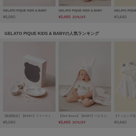
Sneakers by emmi
GELATO PIQUE KIDS & BABY
GELATO PIQUE KIDS & BABY
GELATO PIQU
スニーカーズ バイ エミ
¥5,060
¥3,465
¥11,440
30%OFF
Snow Peak
スノーピーク
GELATO PIQUE KIDS & BABYの人気ランキング
SNIDEL
スナイデル
SNIDEL HOME
スナイデル ホーム
SOFER
ソフェル
SOMEWHERE BUTTER.
サムウェアバター
SORIN
【販路限定】【BABY】ファーストディッシュセット
【Dick Bruna】【BABY】ベビモコブランケット
ソリン
¥5,060
¥3,465
¥11,440
30%OFF
Stylevoice for xxx
スタイルヴォイスフォー