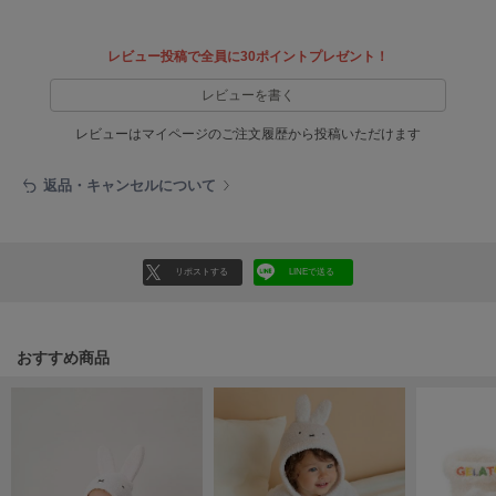
ヌル
レビュー投稿で全員に30ポイントプレゼント！
レビューを書く
On
オン
レビューはマイページのご注文履歴から投稿いただけます
Onitsuka Tiger
オニツカ タイガー
返品・キャンセルについて
ORGUE
オルグ
リポストする
LINEで送る
ORR
オル
おすすめ商品
PATRICK
パトリック
Philly chocolate
フィリーチョコレート