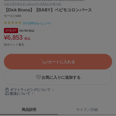
ベビー/マタニティ
ロンパース/カバーオール
ASICS
アシックス
【Dick Bruna】【BABY】ベビモコロンパース
セール│sale
5.0 (5件のレビュー)
Ballelite
30%
OFF
¥9,790
税込
バレリット
¥6,853
税込
BANDOLIER
62ポイント還元
バンドリヤー
Barbour
カートに入れる
バブアー
Beyond Closet
お気に入りに追加する
ビヨンドクローゼット
ギフトラッピングについて
配送について
Calvin Klein
カルバン・クライン
商品説明
サイズ／詳細
CELFORD
セルフォード