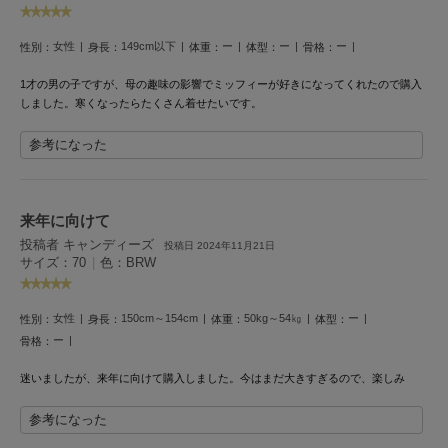
Mila Owen
ミラオーウェン
女性
149cm以下
ー
ー
ー
性別：
身長：
体重：
体型：
骨格：
MOIGE
モワージュ
1才の男の子ですが、母の趣味の影響でミッフィーが好きになってくれたので購入
しました。寒くなったらたくさん着せたいです。
MUCHA
ミュシャ
参考になった
NEW Balance
来年に向けて
ニューバランス
投稿者 キャンディーズ
投稿日 2024年11月21日
サイズ：70
|
色：BRW
nezu
ネズ
女性
150cm～154cm
50kg～54㎏
ー
性別：
身長：
体重：
体型：
NIKE
ー
骨格：
ナイキ
迷いましたが、来年に向けて購入しました。今はまだ大きすぎるので、楽しみ
NOWNS
ナウンス
参考になった
null.