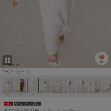
adidas
アディダス
(2005)
adidas by Stella McCartney
アディダス バイ ステラマッカートニー
916)
ALLISON BROWN
アリソンブラウン
07)
amabro
アマブロ
リー (664)
Ame no chi Hare
664
アメノチハレ
3
36
/
ョン雑貨 (865)
PNK
70
: 〇
80
: 〇
AMOMMA
アモマ
/ランジェリー (127)
ánuans
ェア (121)
アニュアンス
OWHT
BRW
PNK
ànuke
sale
USAGI ONLINE限定
 (124)
アンヌーク
GELATO PIQUE KIDS & BABY / ジェラート ピケ キッズ&ベビー