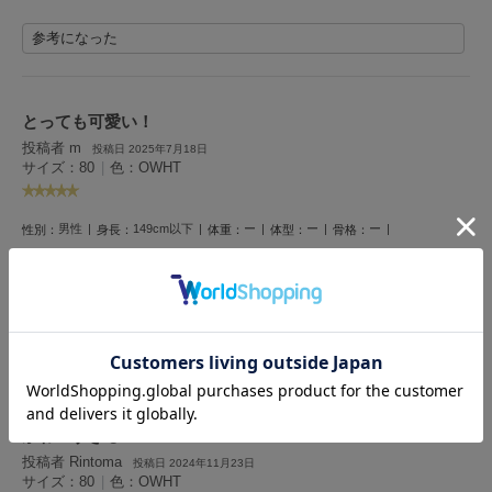
LILY BROWN
参考になった
リリーブラウン
LILY BROWN Lingerie
リリーブラウンランジェリー
とっても可愛い！
投稿者 m
投稿日 2025年7月18日
LITTLE UNION TOKYO
サイズ：80
|
色：OWHT
リトルユニオン トウキョウ
男性
149cm以下
ー
ー
ー
性別：
身長：
体重：
体型：
骨格：
made of Organics
メイドオブオーガニクス
子供用に購入しました。ミッフィーが好きなのでこれはとても可愛いです！
1人のお客様が参考になったと回答しています
MICHU COQUETTE
ミチュ コケット
参考になった
MIESROHE
ミースロエ
かわいすぎる
miies miim
ミーエスミーム
投稿者 Rintoma
投稿日 2024年11月23日
サイズ：80
|
色：OWHT