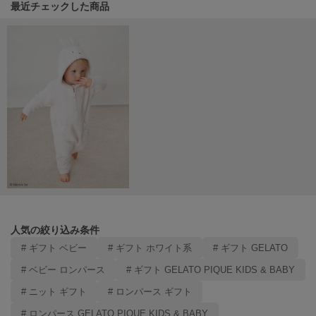
関連記事
最近チェックした商品
SUICOKE
スイコック
SUPERGA
スペルガ
swanë
スワネ
TAW&TOE
トーアンドトー
TEVA
テバ
人気の絞り込み条件
# ギフト ベビー
# ギフト ホワイト系
# ギフト GELATO
The Barnnet
ザバーネット
# ベビー ロンパース
# ギフト GELATO PIQUE KIDS & BABY
# ニット ギフト
# ロンパース ギフト
THE NORTH FACE
ザ・ノース・フェイス
# ロンパース GELATO PIQUE KIDS & BABY