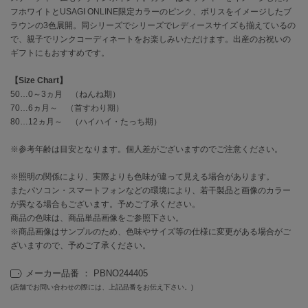
EIMY ISTOIRE
フホワイトとUSAGI ONLINE限定カラーのピンク、ボリスをイメージしたブ
エイミー イストワール
ラウンの3色展開。同シリーズでシリーズでレディースサイズも揃えているの
で、親子でリンクコーディネートをお楽しみいただけます。出産のお祝いの
emmi
エミ
ギフトにもおすすめです。
【Size Chart】
emmi atelier
エミ アトリエ
50…0～3ヵ月 （ねんね期）
70…6ヵ月～ （首すわり期）
emmi yoga
80…12ヵ月～ （ハイハイ・たっち期）
エミヨガ
※参考年齢は目安となります。個人差がございますのでご注意ください。
ETRÉ TOKYO
エトレトウキョウ
※照明の関係により、実際よりも色味が違って見える場合があります。
またパソコン・スマートフォンなどの環境により、若干製品と画像のカラー
ey
が異なる場合もございます。予めご了承ください。
アイ
商品の色味は、商品単品画像をご参照下さい。
※商品画像はサンプルのため、色味やサイズ等の仕様に変更がある場合がご
ざいますので、予めご了承ください。
FILA
フィラ
メーカー品番 ： PBNO244405
(店舗でお問い合わせの際には、上記品番をお伝え下さい。)
FRAY I.D