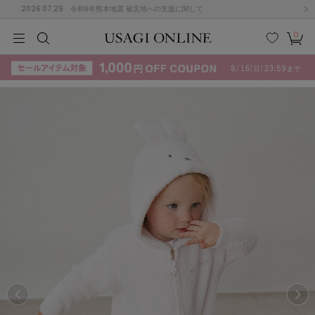
2026.07.29
令和8年熊本地震 被災地への支援に関して
0
MEN
MEN
KIDS
KIDS
BABY
BABY
BEAUTY
BEAUTY
LIFE STYLE
LIFE STYLE
検索
お気
カー
に入
ト
り
(715)
(3074)
B
C
D
E
F
G
I
J
K
L
M
N
ス/ドレス (1179)
P
Q
R
S
T
U
(570)
その
W
X
Y
Z
他
890)
ルームウェア (535)
ACYM
アシーム
(121)