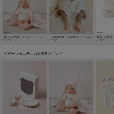
poláura
ポローラ
PUMA
プーマ
【Dick Bruna】【BABY】ベビモコブランケット
【Dick Bruna】【BABY】ベビモコポンチョ
¥3,465
¥6,083
¥2,387
Reebok
リーボック
ベビー/マタニティの人気ランキング
SALOMON
サロモン
sanrio house
サンリオハウス
SESAME STREET MARKET
セサミストリートマーケット
SHAKA
シャカ