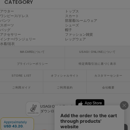
CATEGORY
USAGI Gallery
ウサギギャラリー
アウター
トップス
ワンピース/ドレス
スカート
USAGI Gift
パンツ
部屋着/ルームウェア
ウサギギフト
スポーツ
シューズ
バッグ
帽子
アクセサリー
ファッション雑貨
USAGI Item
インナー/ランジェリー
レッグウェア
ウサギアイテム
水着/浴衣
MA CARDについて
USAGI ONLINEについて
USAGI Vintage
ウサギヴィンテージ
プライバシーポリシー
特定商取引法に基づく表示
STORE LIST
オフィシャルサイト
カスタマーセンター
VEJA
ヴェジャ
ご利用ガイド
ご利用規約
会社概要
USAGI ONLINEアプリ
ダウンロードはこちら