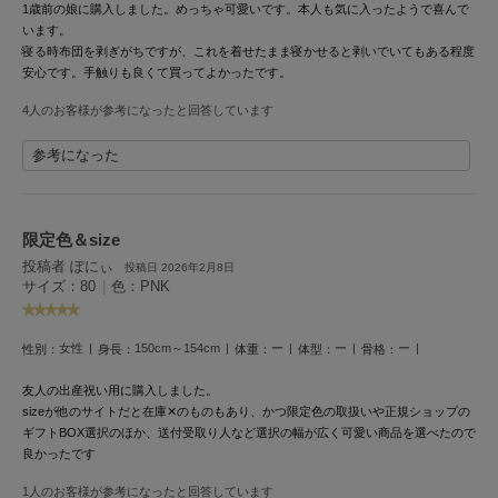
HUNTER
1歳前の娘に購入しました。めっちゃ可愛いです。本人も気に入ったようで喜んで
ハンター
います。
寝る時布団を剥ぎがちですが、これを着せたまま寝かせると剥いでいてもある程度
HOKA ONEONE
安心です。手触りも良くて買ってよかったです。
ホカ オネオネ
4人のお客様が参考になったと回答しています
参考になった
KEEN
キーン
限定色＆size
投稿者 ぽにぃ
投稿日 2026年2月8日
LAATO
サイズ：80
|
色：PNK
ラート
le
女性
150cm～154cm
ー
ー
ー
性別：
身長：
体重：
体型：
骨格：
ル
友人の出産祝い用に購入しました。
le coq sportif
sizeが他のサイトだと在庫✕のものもあり、かつ限定色の取扱いや正規ショップの
ルコックスポルティフ
ギフトBOX選択のほか、送付受取り人など選択の幅が広く可愛い商品を選べたので
良かったです
LeSportsac
レスポートサック
1人のお客様が参考になったと回答しています