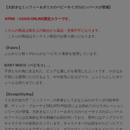
【大好きなミッフィー＆ボリスのベビーサイズのロンパースが登場】
célon
セロン
※PNK：USAGI ONLINE限定カラーです。
Clarks Premium
こちらの商品は衛生上の観点から返品・交換不可となります。
クラークス
・こちらの商品はオンライン限定のお取り扱いになります。
CODE A
【Fabric】
コードエー
ふんわりと軽くやわらかな’ベビモコ’素材を使用しています。
COLE HAAN
BABY MOCO（ベビモコ）…
コール ハーン
子供たちの為に生まれた、ピュアな優しさを表現したニットです。小さなお
子様にも着用いただけるよう、やや短毛に仕上げつつ、ふっくらとしたボリ
CONVERSE
コンバース
ュームも持たせています。
【Design/Styling】
うさぎの女の子「ミッフィー」の作者としておなじみのオランダの絵本作
DANSKIN
家、ディック・ブルーナとGELATO PIQUEによる初めてのコラボレーション
ダンスキン
シリーズが登場。大好きなミッフィー＆ボリスのベビーサイズのロンパース
のフードには立体的な耳や刺繍のお顔が付いており、背中にはアップリケで
キャラクターの名前が入っています。キャラクターのお顔をかたどったファ
スナーチャームもデザインポイント。カラーはミッフィーをイメージしたオ