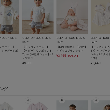
PIQUE KIDS &
GELATO PIQUE KIDS &
GELATO PIQUE KIDS &
GELATO PIQUE 
BABY
BABY
BABY
ンクエスト】
【ドラゴンクエスト】
【Dick Bruna】【BABY】
【ラッピング済
】ジャガードポ
【ベビー】ワンポイント
ベビモコブランケット
BY】パウダー
Tシャツ&総柄ショートパ
ンチョ&スタイセ
¥3,465
30%OFF
ンツセット
X付き
¥9,900
¥11,440
キング