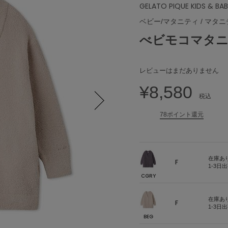
GELATO PIQUE KIDS & BA
ベビー/マタニティ
/
マタニ
べビモコマタ
レビューはまだありません
¥8,580
税込
78ポイント還元
Next
在庫あ
F
1-3日
CGRY
在庫あ
F
1-3日
BEG