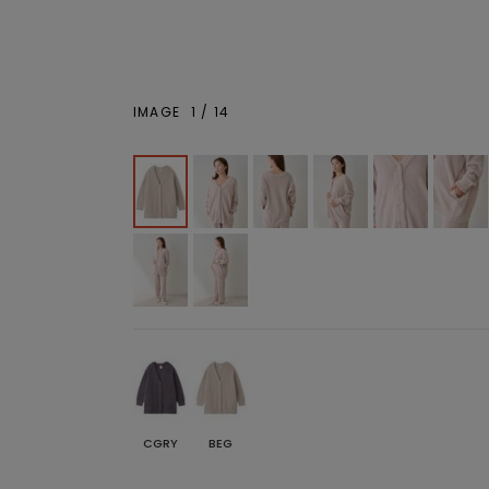
IMAGE
1
/
14
CGRY
BEG