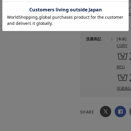
素材
本体:ポ
ウレタン
サステ
原産国
中国
洗濯表記
[本体]
CGRY
BEG
洗濯表
SHARE
Xでシ
facebook
ェア
でシェ
ア