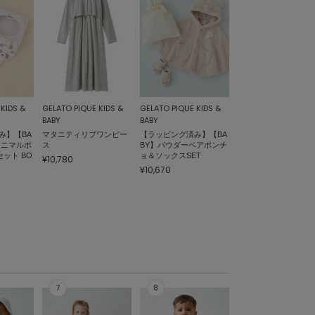
KIDS &
GELATO PIQUE KIDS &
GELATO PIQUE KIDS &
BABY
BABY
み】【BA
マタニティリブワンピー
【ラッピング済み】【BA
アニマルポ
ス
BY】パウダーベアポンチ
ット BO
ョ＆ソックスSET
¥10,780
¥10,670