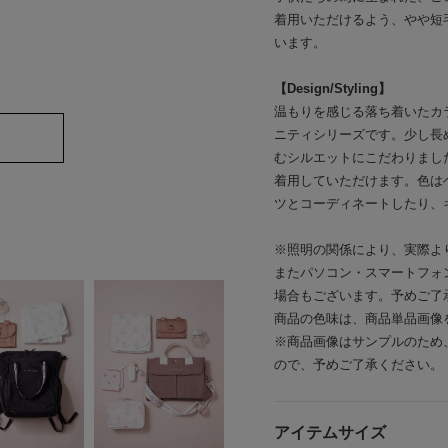
着用いただけるよう、やや短
います。
【Design/Styling】
温もりを感じる落ち着いたカ
ニティシリーズです。少し長
むシルエットにこだわりまし
着用していただけます。色は
ツとコーディネートしたり、
※照明の関係により、実際よ
またパソコン・スマートフォ
場合もございます。予めご了
商品の色味は、商品単品画像
※商品画像はサンプルのため
ので、予めご了承ください。
アイテムサイズ