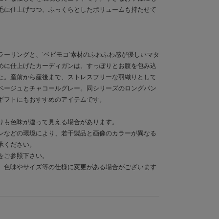
毛に仕上げつつ、ふっくらとしたボリュームも持たせて
ラーリングと、’ベビモコ’素材のふわふわ感が優しいマタ
めに仕上げたカーディガンは、すっぽりとお腹を包み込
た。産前から産後まで、ストレスフリーな羽織りとして
ベージュとチャコールグレー。同シリーズのロングパン
ギフトにもおすすめのアイテムです。
りも色味が違って見える場合があります。
ンなどの環境により、若干製品と画像のカラーが異なる
承ください。
をご参照下さい。
、色味やサイズ等の仕様に変更がある場合がございます