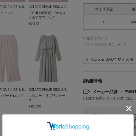
GELATO PIQUE KIDS & BABY
GELATO PIQUE KIDS & BABY
サイズ表記
着
マリュック
【ONLINE限定】2wayス
クエアママバッグ
F
69
¥8,910
> 返品について
> サイズの測り方について
詳細情報
GELATO PIQUE KIDS & BABY
GELATO PIQUE KIDS & BABY
メーカー品番 ： PWNT2
ィガーゼロング
マタニティリブワンピー
(店舗でお問い合わせの際には、
ス
¥10,780
カテゴリ
ベビー
GELAT
GELAT