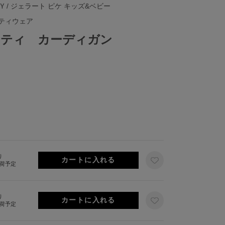
BY
/ ジェラート ピケ キッズ&ベビー
ティウェア
ニティ カーディガン
り
出荷予定
り
出荷予定