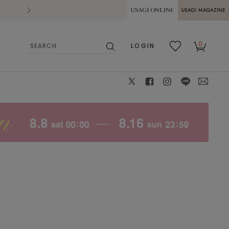
2026.07.28
熊本県熊本地方を震源とする地震の影響によ
USAGI ONLINE
USAGI
0
LOGIN
MAGAZINE
検
お気
カー
索
に入
ト
り
X
facebook
instagram
LINE
mail