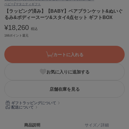
ベビー/マタニティ
ギフト
ASICS
アシックス
【ラッピング済み】【BABY】ベアブランケット&ぬいぐ
るみ&ボディースーツ&スタイ4点セット ギフトBOX
¥18,260
税込
Ballelite
166ポイント還元
バレリット
BANDOLIER
バンドリヤー
カートに入れる
Barbour
バブアー
お気に入りに追加する
Beyond Closet
ビヨンドクローゼット
店舗在庫を見る
ギフトラッピングについて
配送について
Calvin Klein
カルバン・クライン
CELFORD
商品説明
サイズ／詳細
セルフォード