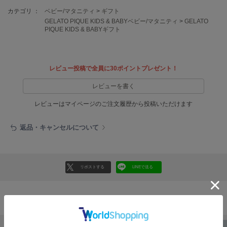
フレイアイディー
カテゴリ ：
ベビー/マタニティ
>
ギフト
GELATO PIQUE KIDS & BABYベビー/マタニティ
>
GELATO
FURFUR
PIQUE KIDS & BABYギフト
ファーファー
レビュー投稿で全員に30ポイントプレゼント！
gelato pique
ジェラート ピケ
レビューを書く
GELATO PIQUE CAT&DOG
レビューはマイページのご注文履歴から投稿いただけます
ジェラート ピケ キャットアンドドッグ
gelato pique Sleep
返品・キャンセルについて
ジェラート ピケ スリープ
GRAMICCI
グラミチ
リポストする
LINEで送る
Henon.
おすすめ商品
へノン