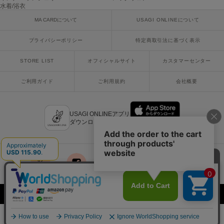
水着/浴衣
Sneakers by emmi
MA CARDについて
USAGI ONLINEについて
スニーカーズ バイ エミ
プライバシーポリシー
特定商取引法に基づく表示
Snow Peak
スノーピーク
STORE LIST
オフィシャルサイト
カスタマーセンター
SNIDEL
スナイデル
ご利用ガイド
ご利用規約
会社概要
SNIDEL HOME
スナイデル ホーム
USAGI ONLINEアプリ
ダウンロードはこちら
SOFER
ソフェル
SOMEWHERE BUTTER.
サムウェアバター
x
facebook
instagram
LINE
mail
SORIN
Copyright © 2018 Usagi Online Co.,Ltd. All Rights Reserved.
ソリン
¥18,260
Stylevoice for xxx
カートに入れる
税込
スタイルヴォイスフォー