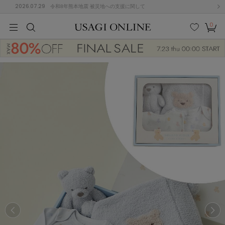
2026.07.29
令和8年熊本地震 被災地への支援に関して
0
MEN
MEN
KIDS
KIDS
BABY
BABY
BEAUTY
BEAUTY
LIFE STYLE
LIFE STYLE
検索
お気
カー
に入
ト
り
(677)
(3033)
B
C
D
E
F
G
I
J
K
L
M
N
ス/ドレス (1168)
P
Q
R
S
T
U
(567)
その
W
X
Y
Z
他
887)
ルームウェア (616)
ACYM
アシーム
(121)