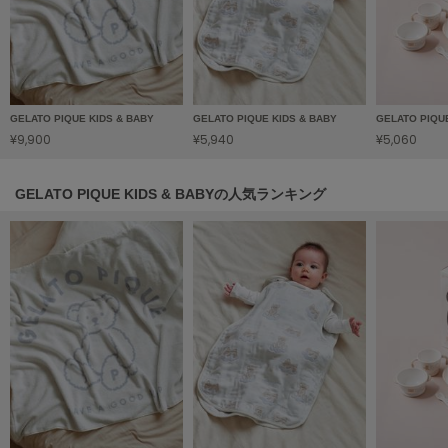
LILY BROWN
リリーブラウン
LILY BROWN Lingerie
リリーブラウンランジェリー
GELATO PIQUE KIDS & BABY
GELATO PIQUE KIDS & BABY
GELATO PIQU
¥9,900
¥5,940
¥5,060
LITTLE UNION TOKYO
リトルユニオン トウキョウ
GELATO PIQUE KIDS & BABYの人気ランキング
made of Organics
メイドオブオーガニクス
MICHU COQUETTE
ミチュ コケット
MIESROHE
ミースロエ
miies miim
ミーエスミーム