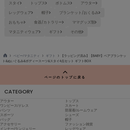
スタイ
トップス
ボトムス
アウター
poláura
ポローラ
レッグウェア
帽子
ブランケット/おくるみ
PUMA
おもちゃ
食器/カトラリー
ママグッズ類
プーマ
マタニティウェア
ギフト
その他
Reebok
リーボック
ベビー/マタニティ
ギフト
【ラッピング済み】【BABY】ベアブランケッ
TO
ト&ぬいぐるみ&ボディースーツ&スタイ4点セット ギフトBOX
P
SALOMON
ページのトップに戻る
サロモン
CATEGORY
sanrio house
サンリオハウス
アウター
トップス
ワンピース/ドレス
スカート
SESAME STREET MARKET
パンツ
部屋着/ルームウェア
セサミストリートマーケット
スポーツ
シューズ
バッグ
帽子
SHAKA
アクセサリー
ファッション雑貨
シャカ
インナー/ランジェリー
レッグウェア