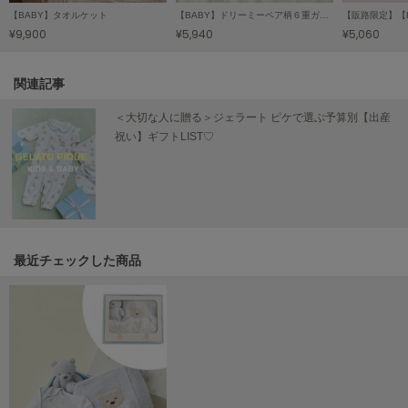
Mila Owen
【BABY】タオルケット
【BABY】ドリーミーベア柄６重ガーゼスリーパー
ミラオーウェン
¥9,900
¥5,940
¥5,060
MOIGE
モワージュ
関連記事
MUCHA
＜大切な人に贈る＞ジェラート ピケで選ぶ予算別【出産
ミュシャ
祝い】ギフトLIST♡
NEW Balance
ニューバランス
nezu
最近チェックした商品
ネズ
NIKE
ナイキ
NOWNS
ナウンス
null.