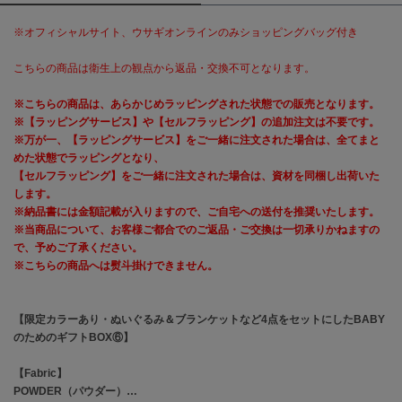
※オフィシャルサイト、ウサギオンラインのみショッピングバッグ付き
célon
セロン
こちらの商品は衛生上の観点から返品・交換不可となります。
Clarks Premium
クラークス
※こちらの商品は、あらかじめラッピングされた状態での販売となります。
※【ラッピングサービス】や【セルフラッピング】の追加注文は不要です。
CODE A
※万が一、【ラッピングサービス】をご一緒に注文された場合は、全てまと
コードエー
めた状態でラッピングとなり、
【セルフラッピング】をご一緒に注文された場合は、資材を同梱し出荷いた
COLE HAAN
します。
コール ハーン
※納品書には金額記載が入りますので、ご自宅への送付を推奨いたします。
※当商品について、お客様ご都合でのご返品・ご交換は一切承りかねますの
CONVERSE
で、予めご了承ください。
コンバース
※こちらの商品へは熨斗掛けできません。
【限定カラーあり・ぬいぐるみ＆ブランケットなど4点をセットにしたBABY
DANSKIN
ダンスキン
のためのギフトBOX⑥】
【Fabric】
POWDER（パウダー）…