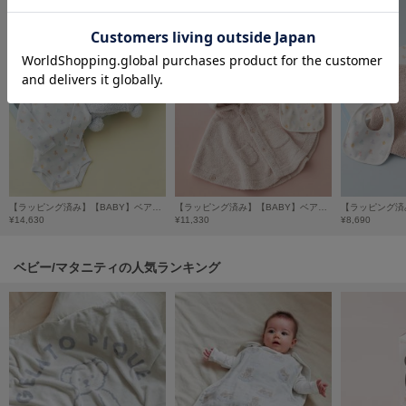
HUNTER
ハンター
HOKA ONEONE
ホカ オネオネ
KEEN
キーン
【ラッピング済み】【BABY】ベアブランケット&ボディースーツ&スタイ3点セット ギフトBOX
【ラッピング済み】【BABY】ベアポンチョ&スタイ2点セット ギフトBOX
¥14,630
¥11,330
¥8,690
LAATO
ラート
ベビー/マタニティの人気ランキング
le
ル
le coq sportif
ルコックスポルティフ
LeSportsac
レスポートサック