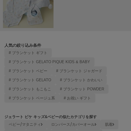
ヌル
On
オン
Onitsuka Tiger
人気の絞り込み条件
オニツカ タイガー
# ブランケット ギフト
ORGUE
# ブランケット GELATO PIQUE KIDS & BABY
オルグ
# ブランケット ベビー
# ブランケット ジャガード
ORR
オル
# ブランケット GELATO
# ブランケット かわいい
# ブランケット もこもこ
# ブランケット POWDER
# ブランケット ベージュ系
# お祝い ギフト
PATRICK
パトリック
ジェラート ピケ キッズ&ベビーの似たカテゴリを探す
Philly chocolate
フィリーチョコレート
ベビー/マタニティ
ロンパース/カバーオール
肌着