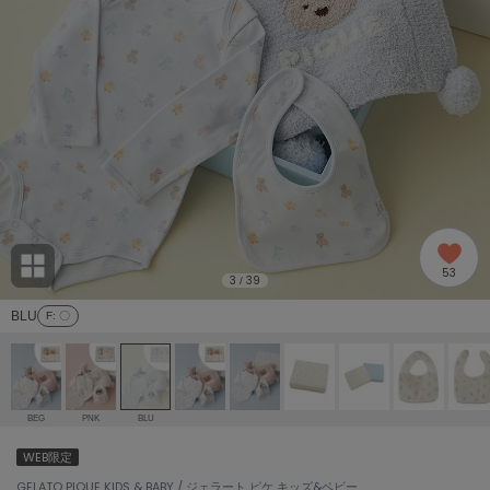
adidas
アディダス
(1991)
adidas by Stella McCartney
アディダス バイ ステラマッカートニー
885)
ALLISON BROWN
アリソンブラウン
06)
amabro
アマブロ
リー (633)
Ame no chi Hare
53
アメノチハレ
3
39
/
ョン雑貨 (856)
BLU
F
: 〇
AMOMMA
アモマ
/ランジェリー (127)
ánuans
ェア (121)
アニュアンス
BEG
PNK
BLU
ànuke
WEB限定
 (124)
アンヌーク
GELATO PIQUE KIDS & BABY / ジェラート ピケ キッズ&ベビー