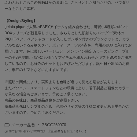
EIMY ISTOIRE
ふわふわもこもこの感触はそのままに、さらりとした肌当たりの、パウダリ
エイミー イストワール
ーなもこもこ素材。
emmi
【Design/Styling】
エミ
gelato piqueで人気のBABYアイテムを組み合わせた、可愛い6種類のギフト
BOXシリーズが新登場しました。さらりとした肌触りの’パウダー’素材の
emmi atelier
PIQUEベア、ベアジャガードが入ったポンポン付きのブランケットと、カラ
エミ アトリエ
フルなぬいぐるみ柄スタイ、ボディースーツの4点を、専用のBOXに入れてお
届けします。色は優しいベージュと、オンライン限定カラーのピンク、ブル
emmi yoga
ーの全3色展開。ほかにも様々なアイテムを組み合わせたギフトBOXをご用意
エミヨガ
しているので、お好みのセットをお選びいただけます。誕生日や出産のお祝
い、季節のギフトなどにおすすめです。
ETRÉ TOKYO
エトレトウキョウ
※照明の関係により、実際よりも色味が違って見える場合があります。
またパソコン・スマートフォンなどの環境により、若干製品と画像のカラー
ey
アイ
が異なる場合もございます。予めご了承ください。
商品の色味は、商品単品画像をご参照下さい。
※商品画像はサンプルのため、色味やサイズ等の仕様に変更がある場合がご
ざいますので、予めご了承ください。
FILA
フィラ
メーカー品番 ： PBGG259070
(店舗でお問い合わせの際には、上記品番をお伝え下さい。)
FRAY I.D