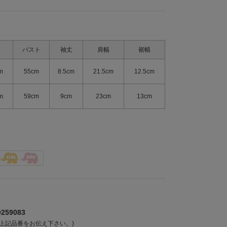
バスト
袖丈
肩幅
裾幅
m
55cm
8.5cm
21.5cm
12.5cm
m
59cm
9cm
23cm
13cm
59083
上記品番をお伝え下さい。)