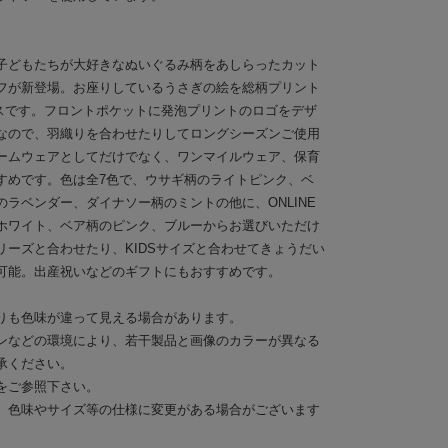
子どもたちが大好きなぬいぐるみ柄をあしらったカット
フが新登場。お座りしているうさぎの絵を総柄プリント
ースです。フロントポケットに発泡プリントのロゴをデザ
なので、羽織りを合わせたりしてロングシーズンご使用
ームウェアとしてだけでなく、ワンマイルウェア、保育
すめです。色は全7色で、ウサギ柄のライトピンク、ベ
ラベンダー、ダイナソー柄のミントの他に、ONLINE
ホワイト、ベア柄のピンク、ブルーからお選びいただけ
リーズと合わせたり、KIDSサイズと合わせてきょうだい
可能。出産祝いなどのギフトにもおすすめです。
りも色味が違って見える場合があります。
ンなどの環境により、若干製品と画像のカラーが異なる
承ください。
をご参照下さい。
、色味やサイズ等の仕様に変更がある場合がございます