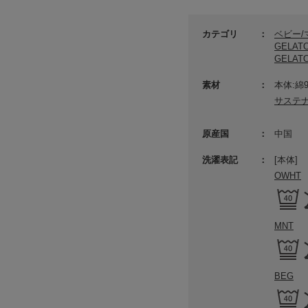
カテゴリ
ベビー
GELAT
GELAT
素材
本体:綿
サステ
原産国
中国
洗濯表記
[本体]
OWHT
MNT
BEG