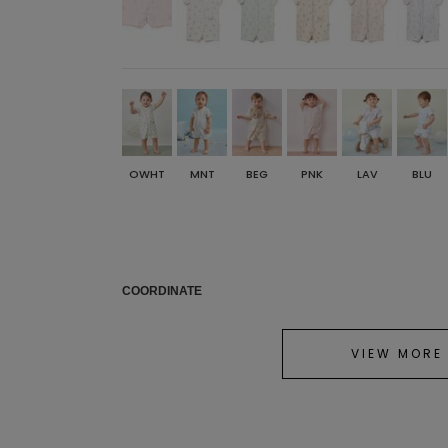
OWHT
MNT
BEG
PNK
LAV
BLU
COORDINATE
VIEW MORE