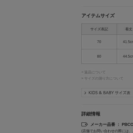
アイテムサイズ
サイズ表記
着丈
70
41.5c
80
44.5c
> 返品について
> サイズの測り方について
詳細情報
メーカー品番 ： PBCO2
(店舗でお問い合わせの際には、