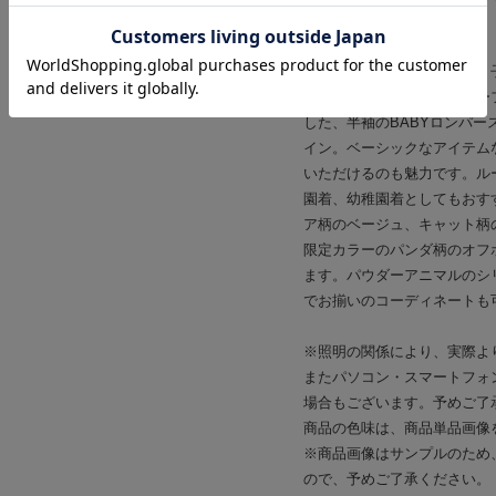
【Design/Styling】
淡く優しいカラーリングに、
ソーシリーズにうさぎモチー
した、半袖のBABYロンパ
イン。ベーシックなアイテム
いただけるのも魅力です。ル
園着、幼稚園着としてもおす
ア柄のベージュ、キャット柄の
限定カラーのパンダ柄のオフ
ます。パウダーアニマルのシ
でお揃いのコーディネートも
※照明の関係により、実際よ
またパソコン・スマートフォ
場合もございます。予めご了
商品の色味は、商品単品画像
※商品画像はサンプルのため
ので、予めご了承ください。