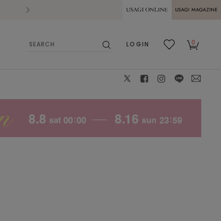
2026.07.28
熊本県熊本地方を震源とする地震の影響によ
USAGI ONLINE
USAGI
0
LOGIN
MAGAZINE
検
お気
カー
索
に入
ト
り
X
facebook
instagram
LINE
mail