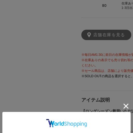
在庫あ
80
1-3日
店舗在庫を見る
※毎日AM1:30に前日の在庫情報
※在庫ありの表示でも売り切れ等
ください。
※セール商品は、店舗により販売
※SOLD OUTの商品を選択する
アイテム説明
【ロングシーズン着用いただ
【Fabric】
優しい肌触りのコットンのカ