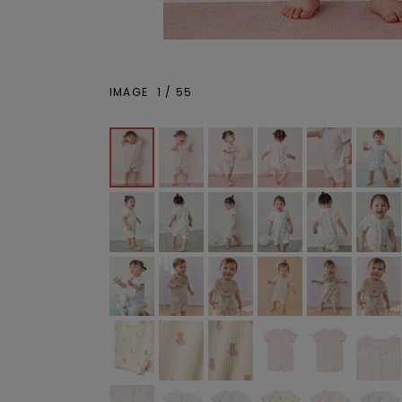
IMAGE
1
/
55