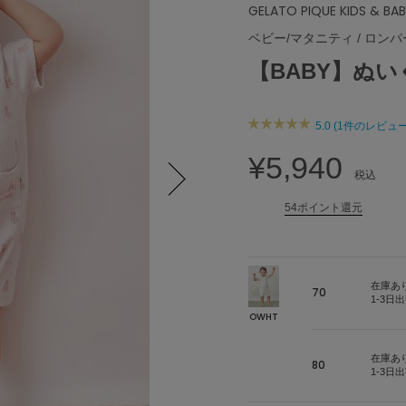
GELATO PIQUE KIDS & BA
ベビー/マタニティ
/
ロンパ
【BABY】ぬ
5.0 (1件のレビュー
¥5,940
税込
54ポイント還元
Next
在庫あ
70
1-3日
OWHT
在庫あ
80
1-3日