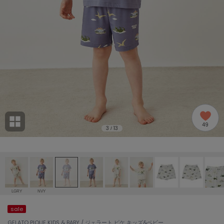
adidas
アディダス
(1978)
adidas by Stella McCartney
アディダス バイ ステラマッカートニー
887)
ALLISON BROWN
アリソンブラウン
97)
amabro
アマブロ
リー (645)
Ame no chi Hare
49
アメノチハレ
3
13
/
ョン雑貨 (850)
AMOMMA
アモマ
/ランジェリー (127)
ánuans
ェア (119)
アニュアンス
LGRY
NVY
ànuke
sale
 (124)
アンヌーク
GELATO PIQUE KIDS & BABY / ジェラート ピケ キッズ&ベビー