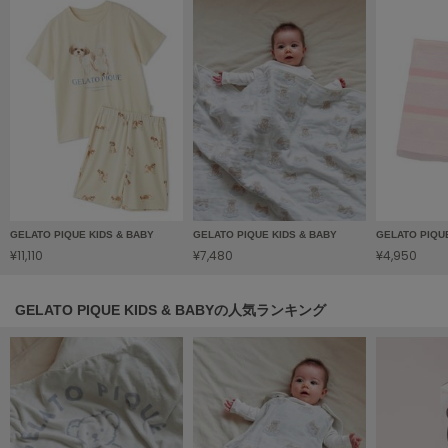
HUNTER
ハンター
HOKA ONEONE
ホカ オネオネ
KEEN
キーン
GELATO PIQUE KIDS & BABY
GELATO PIQUE KIDS & BABY
GELATO PIQU
LAATO
¥11,110
¥7,480
¥4,950
ラート
le
GELATO PIQUE KIDS & BABYの人気ランキング
ル
le coq sportif
ルコックスポルティフ
LeSportsac
レスポートサック