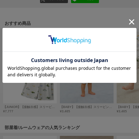
フレイアイディー
FURFUR
ファーファー
おすすめ商品
gelato pique
ジェラート ピケ
GELATO PIQUE CAT&DOG
ジェラート ピケ キャットアンドドッグ
gelato pique Sleep
ジェラート ピケ スリープ
GRAMICCI
グラミチ
【JUNIOR】【接触冷感】スリーピングダイナソーTシャツ&柄ショートパンツセット
【BABY】【接触冷感】スリーピングダイナソーワンポイントTシャツ
¥7,777
¥3,465
¥3,465
Henon.
部屋着/ルームウェアの人気ランキング
へノン