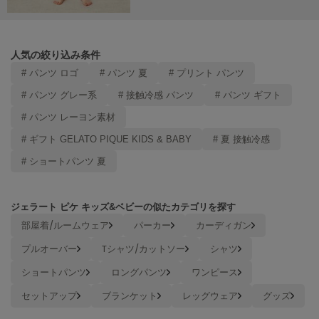
Mila Owen
ミラオーウェン
MOIGE
人気の絞り込み条件
モワージュ
# パンツ ロゴ
# パンツ 夏
# プリント パンツ
MUCHA
# パンツ グレー系
# 接触冷感 パンツ
# パンツ ギフト
ミュシャ
# パンツ レーヨン素材
# ギフト GELATO PIQUE KIDS & BABY
# 夏 接触冷感
NEW Balance
# ショートパンツ 夏
ニューバランス
nezu
ネズ
ジェラート ピケ キッズ&ベビーの似たカテゴリを探す
部屋着/ルームウェア
パーカー
カーディガン
NIKE
ナイキ
プルオーバー
Tシャツ/カットソー
シャツ
ショートパンツ
ロングパンツ
ワンピース
NOWNS
ナウンス
セットアップ
ブランケット
レッグウェア
グッズ
null.