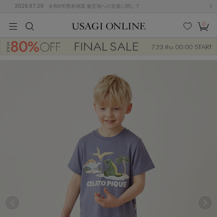
2026.07.29
令和8年熊本地震 被災地への支援に関して
0
MEN
MEN
KIDS
KIDS
BABY
BABY
BEAUTY
BEAUTY
LIFE STYLE
LIFE STYLE
検索
お気
カー
に入
ト
り
(674)
(2888)
B
C
D
E
F
G
I
J
K
L
M
N
ス/ドレス (1134)
P
Q
R
S
T
U
(543)
その
W
X
Y
Z
他
847)
ルームウェア (534)
ACYM
アシーム
(121)