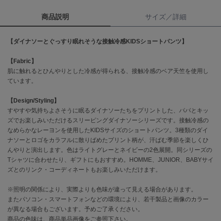
商品説明
サイズ／詳細
célon
セロン
【ダイナソーとぐっすり眠れそうな接触冷感KIDSショートパンツ】
Clarks Premium
クラークス
【Fabric】
肌に触れるとひんやりとした冷感が得られる、接触冷感のベア天竺を使用し
CODE A
ています。
コードエー
【Design/Styling】
COLE HAAN
すやすや気持ちよさそうに眠るダイナソーたちをプリントした、パパとキッ
コール ハーン
ズでお楽しみいただけるスリーピングダイナソーシリーズです。接触冷感の
なめらかなレーヨンを使用したKIDSサイズのショートパンツ。3種類のダイ
CONVERSE
コンバース
ナソーとロゴをカラフルに散りばめたプリント柄が、汗ばむ季節を楽しくひ
んやりと演出します。色はライトグレーとネイビーの2色展開。同シリーズの
Tシャツに合わせたり、ギフトにもおすすめ。HOMME、JUNIOR、BABYサイ
ズとのリンク・コーディネートもお楽しみいただけます。
DANSKIN
ダンスキン
※照明の関係により、実際よりも色味が違って見える場合があります。
またパソコン・スマートフォンなどの環境により、若干製品と画像のカラー
が異なる場合もございます。予めご了承ください。
商品の色味は、商品単品画像をご参照下さい。