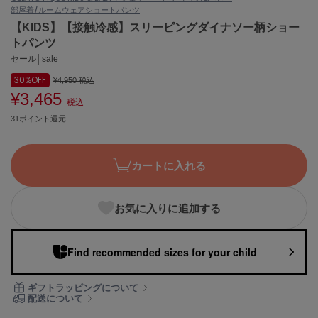
部屋着/ルームウェア
ショートパンツ
ASICS
アシックス
【KIDS】【接触冷感】スリーピングダイナソー柄ショー
トパンツ
セール│sale
30%
OFF
Ballelite
¥4,950
税込
バレリット
¥3,465
税込
31ポイント還元
BANDOLIER
バンドリヤー
Barbour
カートに入れる
バブアー
Beyond Closet
お気に入りに追加する
ビヨンドクローゼット
Find recommended sizes for your child
Calvin Klein
カルバン・クライン
ギフトラッピングについて
配送について
CELFORD
セルフォード