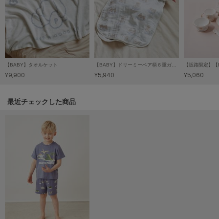
LILY BROWN
リリーブラウン
LILY BROWN Lingerie
リリーブラウンランジェリー
【BABY】タオルケット
【BABY】ドリーミーベア柄６重ガーゼスリーパー
LITTLE UNION TOKYO
¥9,900
¥5,940
¥5,060
リトルユニオン トウキョウ
関連記事
最近チェックした商品
made of Organics
メイドオブオーガニクス
MICHU COQUETTE
ミチュ コケット
MIESROHE
ミースロエ
miies miim
ミーエスミーム