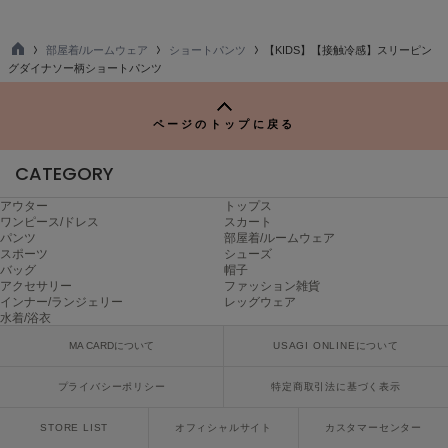
ヌル
部屋着/ルームウェア
ショートパンツ
【KIDS】【接触冷感】スリーピン
TO
グダイナソー柄ショートパンツ
P
On
オン
ページのトップに戻る
Onitsuka Tiger
オニツカ タイガー
CATEGORY
ORGUE
アウター
トップス
オルグ
ワンピース/ドレス
スカート
パンツ
部屋着/ルームウェア
スポーツ
シューズ
ORR
バッグ
帽子
オル
アクセサリー
ファッション雑貨
インナー/ランジェリー
レッグウェア
水着/浴衣
MA CARDについて
USAGI ONLINEについて
PATRICK
パトリック
プライバシーポリシー
特定商取引法に基づく表示
Philly chocolate
フィリーチョコレート
STORE LIST
オフィシャルサイト
カスタマーセンター