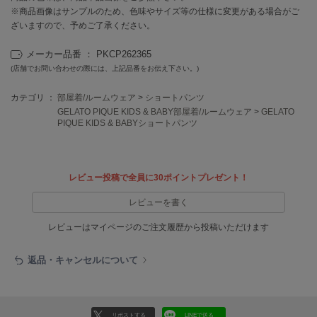
EIMY ISTOIRE
※商品画像はサンプルのため、色味やサイズ等の仕様に変更がある場合がご
エイミー イストワール
ざいますので、予めご了承ください。
emmi
エミ
メーカー品番 ： PKCP262365
(店舗でお問い合わせの際には、上記品番をお伝え下さい。)
emmi atelier
エミ アトリエ
カテゴリ ：
部屋着/ルームウェア
>
ショートパンツ
GELATO PIQUE KIDS & BABY部屋着/ルームウェア
>
GELATO
PIQUE KIDS & BABYショートパンツ
emmi yoga
エミヨガ
ETRÉ TOKYO
エトレトウキョウ
レビュー投稿で全員に30ポイントプレゼント！
レビューを書く
ey
アイ
レビューはマイページのご注文履歴から投稿いただけます
返品・キャンセルについて
FILA
フィラ
FRAY I.D
リポストする
LINEで送る