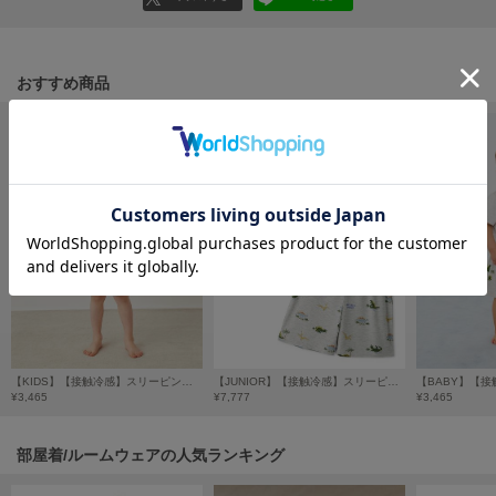
フレイアイディー
FURFUR
ファーファー
おすすめ商品
gelato pique
ジェラート ピケ
GELATO PIQUE CAT&DOG
ジェラート ピケ キャットアンドドッグ
gelato pique Sleep
ジェラート ピケ スリープ
GRAMICCI
グラミチ
【KIDS】【接触冷感】スリーピングダイナソー柄ショートパンツ
【JUNIOR】【接触冷感】スリーピングダイナソーTシャツ&柄ショートパンツセット
¥3,465
¥7,777
¥3,465
Henon.
部屋着/ルームウェアの人気ランキング
へノン