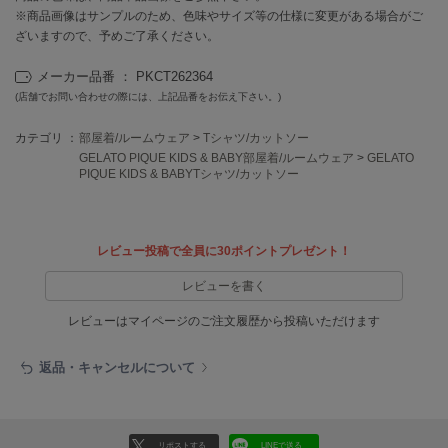
EIMY ISTOIRE
※商品画像はサンプルのため、色味やサイズ等の仕様に変更がある場合がご
エイミー イストワール
ざいますので、予めご了承ください。
emmi
エミ
メーカー品番 ： PKCT262364
(店舗でお問い合わせの際には、上記品番をお伝え下さい。)
emmi atelier
エミ アトリエ
カテゴリ ：
部屋着/ルームウェア
>
Tシャツ/カットソー
GELATO PIQUE KIDS & BABY部屋着/ルームウェア
>
GELATO
PIQUE KIDS & BABYTシャツ/カットソー
emmi yoga
エミヨガ
ETRÉ TOKYO
エトレトウキョウ
レビュー投稿で全員に30ポイントプレゼント！
レビューを書く
ey
アイ
レビューはマイページのご注文履歴から投稿いただけます
返品・キャンセルについて
FILA
フィラ
FRAY I.D
リポストする
LINEで送る