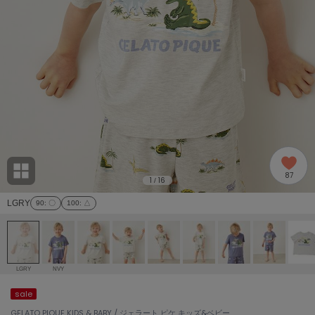
adidas
アディダス
(1978)
adidas by Stella McCartney
アディダス バイ ステラマッカートニー
887)
ALLISON BROWN
アリソンブラウン
97)
amabro
アマブロ
リー (645)
Ame no chi Hare
87
アメノチハレ
1
16
/
ョン雑貨 (850)
LGRY
90
: 〇
100
: △
AMOMMA
アモマ
/ランジェリー (127)
ánuans
ェア (119)
アニュアンス
LGRY
NVY
ànuke
sale
 (124)
アンヌーク
GELATO PIQUE KIDS & BABY / ジェラート ピケ キッズ&ベビー