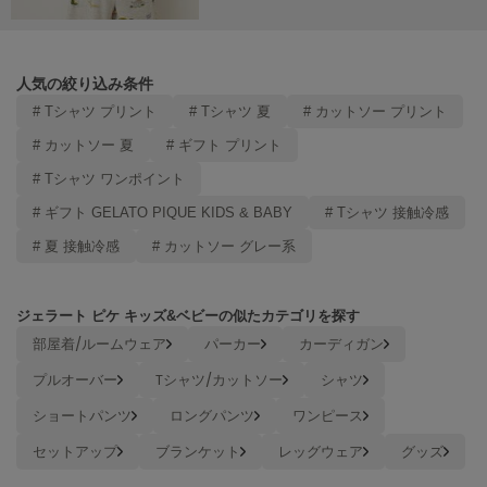
Mila Owen
ミラオーウェン
MOIGE
人気の絞り込み条件
モワージュ
# Tシャツ プリント
# Tシャツ 夏
# カットソー プリント
MUCHA
# カットソー 夏
# ギフト プリント
ミュシャ
# Tシャツ ワンポイント
# ギフト GELATO PIQUE KIDS & BABY
# Tシャツ 接触冷感
NEW Balance
# 夏 接触冷感
# カットソー グレー系
ニューバランス
nezu
ネズ
ジェラート ピケ キッズ&ベビーの似たカテゴリを探す
部屋着/ルームウェア
パーカー
カーディガン
NIKE
ナイキ
プルオーバー
Tシャツ/カットソー
シャツ
ショートパンツ
ロングパンツ
ワンピース
NOWNS
ナウンス
セットアップ
ブランケット
レッグウェア
グッズ
null.