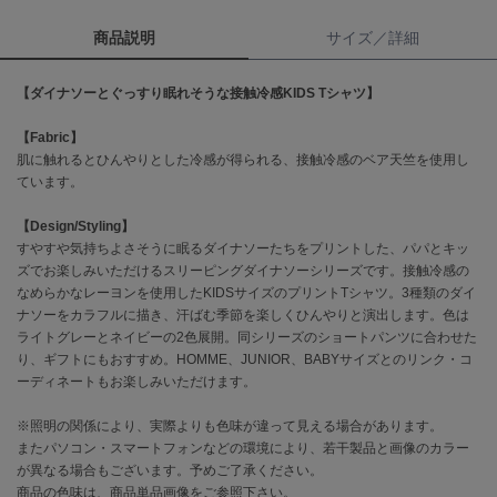
商品説明
サイズ／詳細
célon
セロン
【ダイナソーとぐっすり眠れそうな接触冷感KIDS Tシャツ】
Clarks Premium
クラークス
【Fabric】
肌に触れるとひんやりとした冷感が得られる、接触冷感のベア天竺を使用し
CODE A
ています。
コードエー
【Design/Styling】
COLE HAAN
すやすや気持ちよさそうに眠るダイナソーたちをプリントした、パパとキッ
コール ハーン
ズでお楽しみいただけるスリーピングダイナソーシリーズです。接触冷感の
なめらかなレーヨンを使用したKIDSサイズのプリントTシャツ。3種類のダイ
CONVERSE
コンバース
ナソーをカラフルに描き、汗ばむ季節を楽しくひんやりと演出します。色は
ライトグレーとネイビーの2色展開。同シリーズのショートパンツに合わせた
り、ギフトにもおすすめ。HOMME、JUNIOR、BABYサイズとのリンク・コ
ーディネートもお楽しみいただけます。
DANSKIN
ダンスキン
※照明の関係により、実際よりも色味が違って見える場合があります。
またパソコン・スマートフォンなどの環境により、若干製品と画像のカラー
が異なる場合もございます。予めご了承ください。
商品の色味は、商品単品画像をご参照下さい。