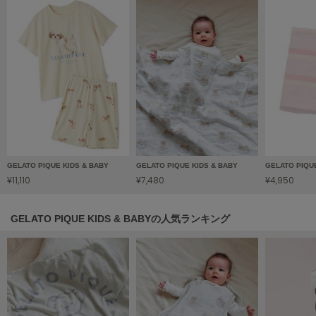
HUNTER
ハンター
HOKA ONEONE
ホカ オネオネ
KEEN
キーン
GELATO PIQUE KIDS & BABY
GELATO PIQUE KIDS & BABY
GELATO PIQU
LAATO
¥11,110
¥7,480
¥4,950
ラート
le
GELATO PIQUE KIDS & BABYの人気ランキング
ル
le coq sportif
ルコックスポルティフ
LeSportsac
レスポートサック