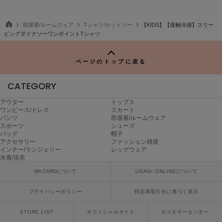
ヌル
部屋着/ルームウェア
Tシャツ/カットソー
【KIDS】【接触冷感】スリー
TO
ピングダイナソーワンポイントTシャツ
P
On
オン
ページのトップに戻る
Onitsuka Tiger
オニツカ タイガー
CATEGORY
ORGUE
アウター
トップス
オルグ
ワンピース/ドレス
スカート
パンツ
部屋着/ルームウェア
スポーツ
シューズ
ORR
バッグ
帽子
オル
アクセサリー
ファッション雑貨
インナー/ランジェリー
レッグウェア
水着/浴衣
MA CARDについて
USAGI ONLINEについて
PATRICK
パトリック
プライバシーポリシー
特定商取引法に基づく表示
Philly chocolate
フィリーチョコレート
STORE LIST
オフィシャルサイト
カスタマーセンター