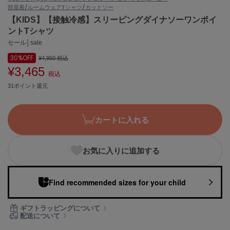
部屋着/ルームウェア
Tシャツ/カットソー
ASICS
アシックス
【KIDS】【接触冷感】スリーピングダイナソーワンポイ
ントTシャツ
セール│sale
30%
OFF
Ballelite
¥4,950
税込
バレリット
¥3,465
税込
31ポイント還元
BANDOLIER
バンドリヤー
Barbour
カートに入れる
バブアー
Beyond Closet
お気に入りに追加する
ビヨンドクローゼット
Find recommended sizes for your child
Calvin Klein
カルバン・クライン
ギフトラッピングについて
配送について
CELFORD
セルフォード