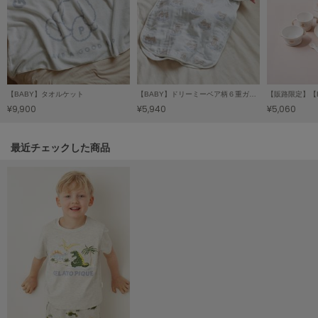
LILY BROWN
リリーブラウン
LILY BROWN Lingerie
リリーブラウンランジェリー
【BABY】タオルケット
【BABY】ドリーミーベア柄６重ガーゼスリーパー
LITTLE UNION TOKYO
¥9,900
¥5,940
¥5,060
リトルユニオン トウキョウ
関連記事
最近チェックした商品
made of Organics
メイドオブオーガニクス
MICHU COQUETTE
ミチュ コケット
MIESROHE
ミースロエ
miies miim
ミーエスミーム