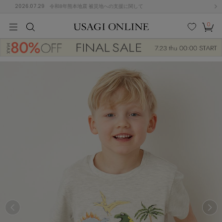
2026.07.29
令和8年熊本地震 被災地への支援に関して
0
MEN
MEN
KIDS
KIDS
BABY
BABY
BEAUTY
BEAUTY
LIFE STYLE
LIFE STYLE
検索
お気
カー
に入
ト
り
(674)
(2888)
B
C
D
E
F
G
I
J
K
L
M
N
ス/ドレス (1134)
P
Q
R
S
T
U
(543)
その
W
X
Y
Z
他
847)
ルームウェア (534)
ACYM
アシーム
(121)