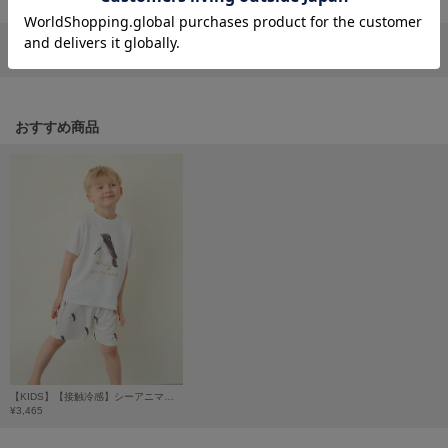
HUNTER
ハンター
リポストする
LINEで送る
HOKA ONEONE
ホカ オネオネ
おすすめ商品
KEEN
キーン
LAATO
ラート
le
ル
le coq sportif
ルコックスポルティフ
【KIDS】【接触冷感】シーアニマル柄ショートパンツ
¥3,465
LeSportsac
レスポートサック