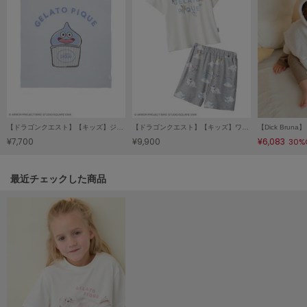
Mila Owen
ミラオーウェン
MOIGE
モワージュ
MUCHA
ミュシャ
【ドラゴンクエスト】【キッズ】ジャガードブランケット
【ドラゴンクエスト】【キッズ】ワンポイントTシャツ&総柄ショートパンツセット
¥7,700
¥9,900
¥6,083
30%
NEW Balance
ニューバランス
関連記事
最近チェックした商品
nezu
ネズ
NIKE
ナイキ
NOWNS
ナウンス
null.