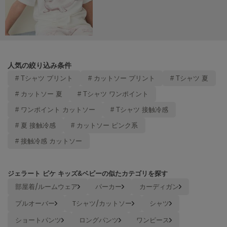
ヌル
On
オン
人気の絞り込み条件
Onitsuka Tiger
# Tシャツ プリント
# カットソー プリント
# Tシャツ 夏
オニツカ タイガー
# カットソー 夏
# Tシャツ ワンポイント
ORGUE
オルグ
# ワンポイント カットソー
# Tシャツ 接触冷感
# 夏 接触冷感
# カットソー ピンク系
ORR
オル
# 接触冷感 カットソー
ジェラート ピケ キッズ&ベビーの似たカテゴリを探す
PATRICK
パトリック
部屋着/ルームウェア
パーカー
カーディガン
プルオーバー
Tシャツ/カットソー
シャツ
Philly chocolate
フィリーチョコレート
ショートパンツ
ロングパンツ
ワンピース