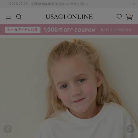
2026.07.29
令和8年熊本地震 被災地への支援に関して
0
MEN
MEN
KIDS
KIDS
BABY
BABY
BEAUTY
BEAUTY
LIFE STYLE
LIFE STYLE
検索
お気
カー
に入
ト
り
(715)
(3074)
B
C
D
E
F
G
I
J
K
L
M
N
ス/ドレス (1179)
P
Q
R
S
T
U
(570)
その
W
X
Y
Z
他
890)
ルームウェア (535)
ACYM
アシーム
(121)