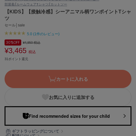
部屋着/ルームウェア
Tシャツ/カットソー
ASICS
アシックス
【KIDS】【接触冷感】シーアニマル柄ワンポイントTシャ
ツ
セール│sale
5.0 (1件のレビュー)
Ballelite
バレリット
30%
OFF
¥4,950
税込
¥3,465
BANDOLIER
税込
バンドリヤー
31ポイント還元
Barbour
バブアー
カートに入れる
Beyond Closet
ビヨンドクローゼット
お気に入りに追加する
Calvin Klein
Find recommended sizes for your child
カルバン・クライン
ギフトラッピングについて
CELFORD
セルフォード
配送について