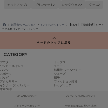
poláura
セットアップ
ブランケット
レッグウェア
グッズ
ポローラ
PUMA
プーマ
部屋着/ルームウェア
Tシャツ/カットソー
【KIDS】【接触冷感】シーア
TO
ニマル柄ワンポイントTシャツ
P
Reebok
リーボック
ページのトップに戻る
CATEGORY
SALOMON
アウター
トップス
サロモン
ワンピース/ドレス
スカート
パンツ
部屋着/ルームウェア
スポーツ
シューズ
sanrio house
バッグ
帽子
サンリオハウス
アクセサリー
ファッション雑貨
インナー/ランジェリー
レッグウェア
SESAME STREET MARKET
水着/浴衣
セサミストリートマーケット
MA CARDについて
USAGI ONLINEについて
SHAKA
シャカ
プライバシーポリシー
特定商取引法に基づく表示