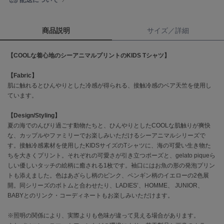
célon
セロン
商品説明
サイズ／詳細
Clarks Premium
【COOLな着心地のシーアニマルプリントのKIDS Tシャツ】
クラークス
【Fabric】
CODE A
コードエー
肌に触れるとひんやりとした冷感が得られる、接触冷感のベア天竺を使用し
ています。
COLE HAAN
コール ハーン
【Design/Styling】
夏の海でのんびり過ごす動物たちと、ひんやりとしたCOOLな肌触りが爽快
CONVERSE
な、カップルやファミリーでお楽しみいただけるシーアニマルシリーズで
コンバース
す。接触冷感素材を使用したKIDSサイズのTシャツに、海の可愛い生き物た
ちを大きくプリント。それぞれの可愛さが引き立つポーズと、gelato piqueら
しい優しいタッチの絵柄に癒される1枚です。袖口にはお魚の形の発泡プリン
トも添えました。色はあざらし柄のピンク、ペンギン柄のイエローの2色展
DANSKIN
開。同シリーズのボトムと合わせたり、LADIES’、HOMME、 JUNIOR、
ダンスキン
BABYとのリンク・コーディネートもお楽しみいただけます。
※照明の関係により、実際よりも色味が違って見える場合があります。