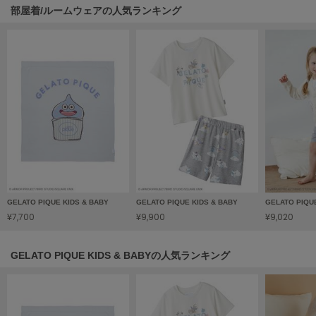
部屋着/ルームウェアの人気ランキング
LILY BROWN
リリーブラウン
LILY BROWN Lingerie
リリーブラウンランジェリー
LITTLE UNION TOKYO
リトルユニオン トウキョウ
made of Organics
メイドオブオーガニクス
GELATO PIQUE KIDS & BABY
GELATO PIQUE KIDS & BABY
GELATO PIQU
MICHU COQUETTE
ミチュ コケット
¥7,700
¥9,900
¥9,020
MIESROHE
ミースロエ
GELATO PIQUE KIDS & BABYの人気ランキング
miies miim
ミーエスミーム