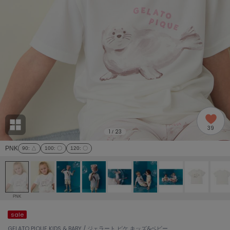
adidas
アディダス
(2005)
adidas by Stella McCartney
アディダス バイ ステラマッカートニー
916)
ALLISON BROWN
アリソンブラウン
07)
amabro
アマブロ
リー (664)
Ame no chi Hare
39
アメノチハレ
1
23
/
ョン雑貨 (865)
PNK
90
: △
100
: 〇
120
: 〇
AMOMMA
アモマ
/ランジェリー (127)
ánuans
ェア (121)
アニュアンス
PNK
ànuke
sale
 (124)
アンヌーク
GELATO PIQUE KIDS & BABY / ジェラート ピケ キッズ&ベビー