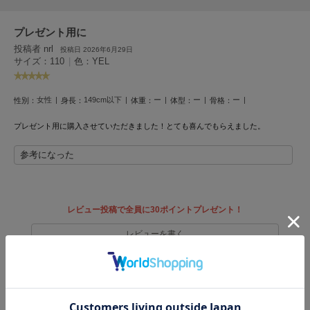
フレイアイディー
プレゼント用に
FURFUR
ファーファー
投稿者 nrl
投稿日 2026年6月29日
サイズ：110
|
色：YEL
gelato pique
女性
149cm以下
ー
ー
ー
性別：
身長：
体重：
体型：
骨格：
ジェラート ピケ
プレゼント用に購入させていただきました！とても喜んでもらえました。
GELATO PIQUE CAT&DOG
ジェラート ピケ キャットアンドドッグ
参考になった
gelato pique Sleep
ジェラート ピケ スリープ
レビュー投稿で全員に30ポイントプレゼント！
GRAMICCI
グラミチ
レビューを書く
レビューはマイページのご注文履歴から投稿いただけます
Henon.
へノン
返品・キャンセルについて