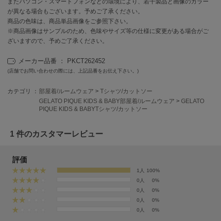
またパソコン・スマートフォンなどの環境により、若干製品と画像のカラー
EIMY ISTOIRE
エイミー イストワール
が異なる場合もございます。予めご了承ください。
商品の色味は、商品単品画像をご参照下さい。
emmi
※商品画像はサンプルのため、色味やサイズ等の仕様に変更がある場合がご
エミ
ざいますので、予めご了承ください。
emmi atelier
メーカー品番 ： PKCT262452
エミ アトリエ
(店舗でお問い合わせの際には、上記品番をお伝え下さい。)
emmi yoga
カテゴリ ：
部屋着/ルームウェア
>
Tシャツ/カットソー
エミヨガ
GELATO PIQUE KIDS & BABY部屋着/ルームウェア
>
GELATO
PIQUE KIDS & BABYTシャツ/カットソー
ETRÉ TOKYO
エトレトウキョウ
1 件のカスタマーレビュー
ey
アイ
評価
1人
100%
0人
0%
FILA
0人
0%
フィラ
0人
0%
0人
0%
FRAY I.D