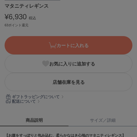
マタニティレギンス
ASICS
アシックス
¥6,930
税込
63ポイント還元
Ballelite
バレリット
カートに入れる
BANDOLIER
バンドリヤー
お気に入りに追加する
Barbour
バブアー
店舗在庫を見る
Beyond Closet
ビヨンドクローゼット
ギフトラッピングについて
配送について
Calvin Klein
カルバン・クライン
商品説明
サイズ／詳細
CELFORD
【お腹をすっぽりと包み込む、柔らかなはき心地のマタニティレギンス】
セルフォード