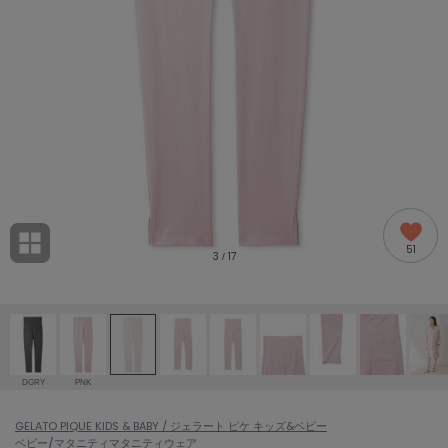
adidas
アディダス
(2005)
adidas by Stella McCartney
アディダス バイ ステラマッカートニー
916)
ALLISON BROWN
アリソンブラウン
07)
amabro
アマブロ
リー (664)
Ame no chi Hare
51
アメノチハレ
3
17
/
ョン雑貨 (865)
AMOMMA
アモマ
/ランジェリー (127)
ánuans
ェア (121)
アニュアンス
DGRY
PNK
ànuke
 (124)
GELATO PIQUE KIDS & BABY / ジェラート ピケ キッズ&ベビー
アンヌーク
ベビー/マタニティ
マタニティウェア