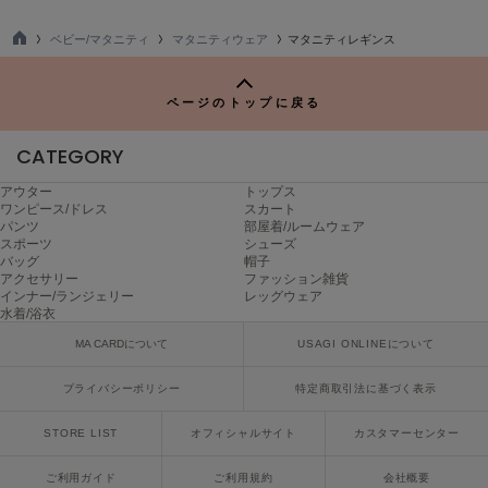
ヌル
ベビー/マタニティ
マタニティウェア
マタニティレギンス
TO
P
On
ページのトップに戻る
オン
CATEGORY
Onitsuka Tiger
オニツカ タイガー
アウター
トップス
ワンピース/ドレス
スカート
ORGUE
パンツ
部屋着/ルームウェア
オルグ
スポーツ
シューズ
バッグ
帽子
アクセサリー
ファッション雑貨
ORR
オル
インナー/ランジェリー
レッグウェア
水着/浴衣
MA CARDについて
USAGI ONLINEについて
PATRICK
プライバシーポリシー
特定商取引法に基づく表示
パトリック
STORE LIST
オフィシャルサイト
カスタマーセンター
Philly chocolate
フィリーチョコレート
ご利用ガイド
ご利用規約
会社概要