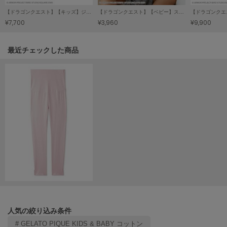
【ドラゴンクエスト】【キッズ】ジャガードブランケット
【ドラゴンクエスト】【ベビー】スカラップスタイ
LILY BROWN
リリーブラウン
¥7,700
¥3,960
¥9,900
LILY BROWN Lingerie
リリーブラウンランジェリー
関連記事
最近チェックした商品
LITTLE UNION TOKYO
リトルユニオン トウキョウ
made of Organics
メイドオブオーガニクス
MICHU COQUETTE
ミチュ コケット
MIESROHE
ミースロエ
miies miim
人気の絞り込み条件
ミーエスミーム
# GELATO PIQUE KIDS & BABY コットン