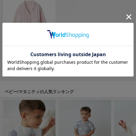
フレイアイディー
FURFUR
ファーファー
gelato pique
ジェラート ピケ
GELATO PIQUE CAT&DOG
ジェラート ピケ キャットアンドドッグ
マタニティシャツワンピース
gelato pique Sleep
¥9,900
ジェラート ピケ スリープ
ベビー/マタニティの人気ランキング
GRAMICCI
グラミチ
Henon.
へノン