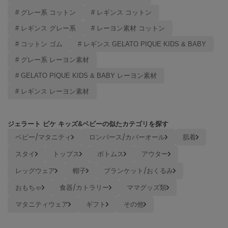
Mila Owen
# グレー系 コットン
# レギンス コットン
ミラオーウェン
# レギンス グレー系
# レーヨン素材 コットン
MOIGE
モワージュ
# コットン ゴム
# レギンス GELATO PIQUE KIDS & BABY
# グレー系 レーヨン素材
MUCHA
ミュシャ
# GELATO PIQUE KIDS & BABY レーヨン素材
# レギンス レーヨン素材
NEW Balance
ニューバランス
ジェラート ピケ キッズ&ベビーの似たカテゴリを探す
ベビー/マタニティ
ロンパース/カバーオール
肌着
nezu
ネズ
スタイ
トップス
ボトムス
アウター
NIKE
レッグウェア
帽子
ブランケット/おくるみ
ナイキ
おもちゃ
食器/カトラリー
ママグッズ類
NOWNS
マタニティウェア
ギフト
その他
ナウンス
null.