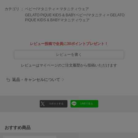
EIMY ISTOIRE
エイミー イストワール
カテゴリ ：
ベビー/マタニティ
>
マタニティウェア
GELATO PIQUE KIDS & BABYベビー/マタニティ
>
GELATO
emmi
PIQUE KIDS & BABYマタニティウェア
エミ
emmi atelier
エミ アトリエ
レビュー投稿で全員に30ポイントプレゼント！
emmi yoga
レビューを書く
エミヨガ
レビューはマイページのご注文履歴から投稿いただけます
ETRÉ TOKYO
エトレトウキョウ
返品・キャンセルについて
ey
アイ
リポストする
LINEで送る
FILA
フィラ
おすすめ商品
FRAY I.D