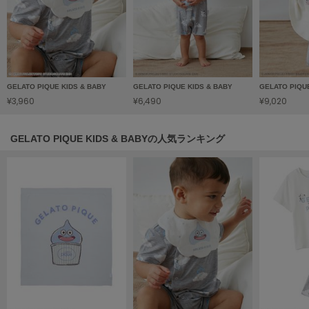
HUNTER
ハンター
HOKA ONEONE
ホカ オネオネ
GELATO PIQUE KIDS & BABY
GELATO PIQUE KIDS & BABY
GELATO PIQU
¥3,960
¥6,490
¥9,020
KEEN
キーン
GELATO PIQUE KIDS & BABYの人気ランキング
LAATO
ラート
le
ル
le coq sportif
ルコックスポルティフ
LeSportsac
レスポートサック