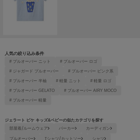
Mila Owen
ミラオーウェン
MOIGE
モワージュ
MUCHA
ミュシャ
人気の絞り込み条件
# プルオーバー ニット
# プルオーバー ロゴ
NEW Balance
# ジャガード プルオーバー
# プルオーバー ピンク系
ニューバランス
# プルオーバー 半袖
# 軽量 ニット
# 軽量 ロゴ
nezu
ネズ
# プルオーバー GELATO
# プルオーバー AIRY MOCO
# プルオーバー 軽量
NIKE
ナイキ
ジェラート ピケ キッズ&ベビーの似たカテゴリを探す
NOWNS
ナウンス
部屋着/ルームウェア
パーカー
カーディガン
プルオーバー
Tシャツ/カットソー
シャツ
null.