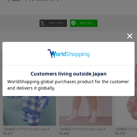
フレイアイディー
FURFUR
ファーファー
リポストする
LINEで送る
gelato pique
ジェラート ピケ
おすすめ商品
GELATO PIQUE CAT&DOG
ジェラート ピケ キャットアンドドッグ
gelato pique Sleep
ジェラート ピケ スリープ
GRAMICCI
グラミチ
Henon.
へノン
【KIDS】エアリーモコギンガムチェック柄パーカ
【KIDS】エアリーモコギンガムチェック柄ショートパンツ
¥6,237
¥4,466
¥2,233