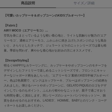
商品説明
サイズ／詳細
célon
セロン
【可愛いカップケーキ＆ポップコーンのKIDSプルオーバー】
Clarks Premium
【Fabric】
クラークス
AIRY MOCO（エアリーモコ）…
空気を身にまとっているような軽い着心地と、ライトな肌触りが魅力の‘エア
CODE A
リーモコ’、通称エアリーモコ。ふかふかに焼き上げたスポンジのような風合
コードエー
いと、さらりとしたタッチで、ジェラート ピケのニットシリーズでは最も軽
量。季節を問わず、爽やかな着心地がお好みの方にオススメです。
COLE HAAN
コール ハーン
【Design/Styling】
明るくHAPPYなカラーリングに、カップケーキやポップコーンのモチーフを
CONVERSE
デザインしたファミリーで楽しめるニットシリーズです。フロントにキャッ
コンバース
チーなジャガード柄をあしらった、’エアリーモコ’素材のKIDS半袖プルオーバ
ー。色は2色展開で、ピンクはカップケーキ、ブルーはポップコーンの絵柄を
入れました。弾けるハートやポップコーンに、GELATO PIQUEのロゴをデザ
DANSKIN
インしているのもポイント。ふんわり軽やかなニットが、親子で過ごすおう
ダンスキン
ち時間を優しく演出します。同シリーズのショートパンツやカットソー、雑
貨を合わせるのもおすすめ。LADIES’、HOMME、BABYとのリンク・コーデ
ィネートもお楽しみください。