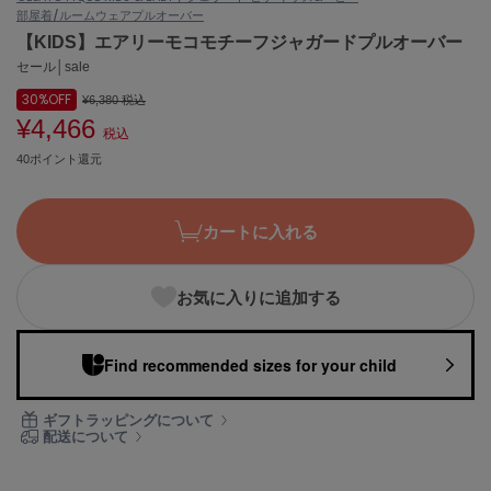
部屋着/ルームウェア
プルオーバー
ASICS
アシックス
【KIDS】エアリーモコモチーフジャガードプルオーバー
セール│sale
30%
OFF
¥6,380
税込
¥4,466
Ballelite
税込
バレリット
40ポイント還元
BANDOLIER
バンドリヤー
カートに入れる
Barbour
バブアー
お気に入りに追加する
Beyond Closet
ビヨンドクローゼット
Find recommended sizes for your child
Calvin Klein
ギフトラッピングについて
カルバン・クライン
配送について
CELFORD
セルフォード