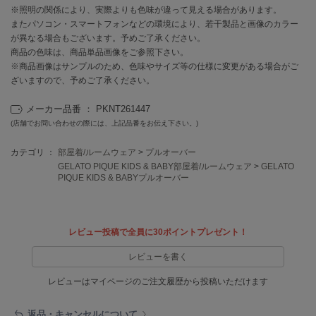
EIMY ISTOIRE
※照明の関係により、実際よりも色味が違って見える場合があります。
エイミー イストワール
またパソコン・スマートフォンなどの環境により、若干製品と画像のカラー
が異なる場合もございます。予めご了承ください。
emmi
商品の色味は、商品単品画像をご参照下さい。
エミ
※商品画像はサンプルのため、色味やサイズ等の仕様に変更がある場合がご
ざいますので、予めご了承ください。
emmi atelier
エミ アトリエ
メーカー品番 ： PKNT261447
emmi yoga
(店舗でお問い合わせの際には、上記品番をお伝え下さい。)
エミヨガ
カテゴリ ：
部屋着/ルームウェア
>
プルオーバー
ETRÉ TOKYO
GELATO PIQUE KIDS & BABY部屋着/ルームウェア
>
GELATO
エトレトウキョウ
PIQUE KIDS & BABYプルオーバー
ey
アイ
レビュー投稿で全員に30ポイントプレゼント！
レビューを書く
FILA
フィラ
レビューはマイページのご注文履歴から投稿いただけます
FRAY I.D
返品・キャンセルについて