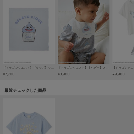
LILY BROWN
リリーブラウン
LILY BROWN Lingerie
リリーブラウンランジェリー
LITTLE UNION TOKYO
リトルユニオン トウキョウ
【ドラゴンクエスト】【キッズ】ジャガードブランケット
【ドラゴンクエスト】【ベビー】スカラップスタイ
made of Organics
メイドオブオーガニクス
¥7,700
¥3,960
¥9,900
MICHU COQUETTE
関連記事
最近チェックした商品
ミチュ コケット
MIESROHE
ミースロエ
miies miim
ミーエスミーム