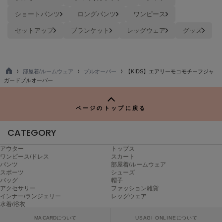
ヌル
ショートパンツ
ロングパンツ
ワンピース
セットアップ
ブランケット
レッグウェア
グッズ
On
オン
Onitsuka Tiger
部屋着/ルームウェア
プルオーバー
【KIDS】エアリーモコモチーフジャ
オニツカ タイガー
TO
ガードプルオーバー
P
ORGUE
オルグ
ページのトップに戻る
ORR
CATEGORY
オル
アウター
トップス
ワンピース/ドレス
スカート
パンツ
部屋着/ルームウェア
スポーツ
シューズ
PATRICK
パトリック
バッグ
帽子
アクセサリー
ファッション雑貨
インナー/ランジェリー
レッグウェア
Philly chocolate
水着/浴衣
フィリーチョコレート
MA CARDについて
USAGI ONLINEについて