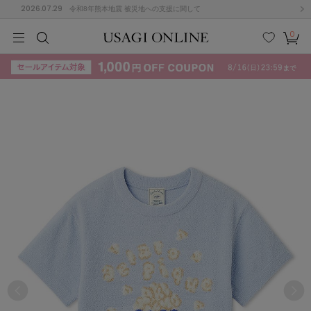
2026.07.29
令和8年熊本地震 被災地への支援に関して
0
MEN
MEN
KIDS
KIDS
BABY
BABY
BEAUTY
BEAUTY
LIFE STYLE
LIFE STYLE
検索
お気
カー
に入
ト
り
(715)
(3074)
B
C
D
E
F
G
I
J
K
L
M
N
ス/ドレス (1179)
P
Q
R
S
T
U
(570)
その
W
X
Y
Z
他
890)
ルームウェア (535)
ACYM
アシーム
(121)