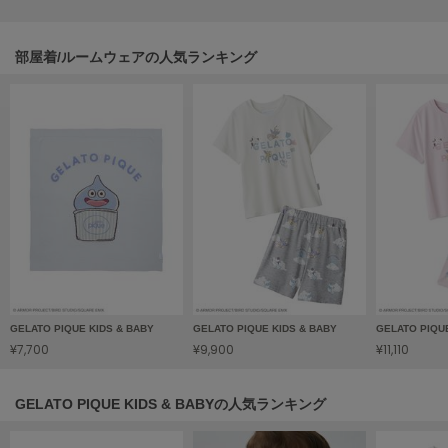
HUNTER
ハンター
部屋着/ルームウェアの人気ランキング
HOKA ONEONE
ホカ オネオネ
KEEN
キーン
LAATO
ラート
le
ル
GELATO PIQUE KIDS & BABY
GELATO PIQUE KIDS & BABY
GELATO PIQU
¥7,700
¥9,900
¥11,110
le coq sportif
ルコックスポルティフ
GELATO PIQUE KIDS & BABYの人気ランキング
LeSportsac
レスポートサック