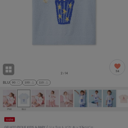
adidas
アディダス
(2005)
adidas by Stella McCartney
アディダス バイ ステラマッカートニー
916)
ALLISON BROWN
アリソンブラウン
07)
amabro
アマブロ
リー (664)
Ame no chi Hare
114
アメノチハレ
2
14
/
ョン雑貨 (865)
BLU
90
: 〇
100
: △
110
: △
AMOMMA
アモマ
/ランジェリー (127)
ánuans
ェア (121)
アニュアンス
PNK
BLU
ànuke
sale
 (124)
アンヌーク
GELATO PIQUE KIDS & BABY / ジェラート ピケ キッズ&ベビー