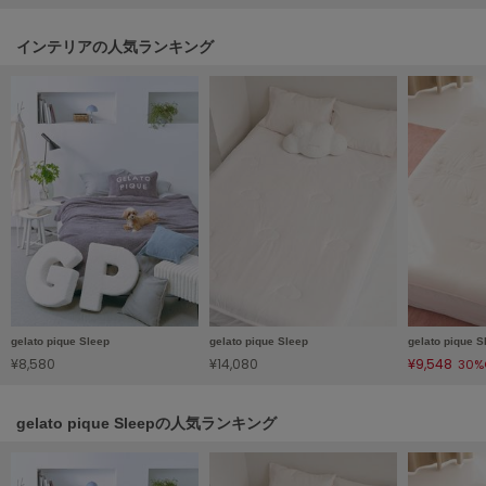
poláura
ポローラ
インテリアの人気ランキング
PUMA
プーマ
Reebok
リーボック
SALOMON
サロモン
sanrio house
gelato pique Sleep
gelato pique Sleep
gelato pique S
サンリオハウス
¥8,580
¥14,080
¥9,548
30%
SESAME STREET MARKET
セサミストリートマーケット
gelato pique Sleepの人気ランキング
SHAKA
シャカ