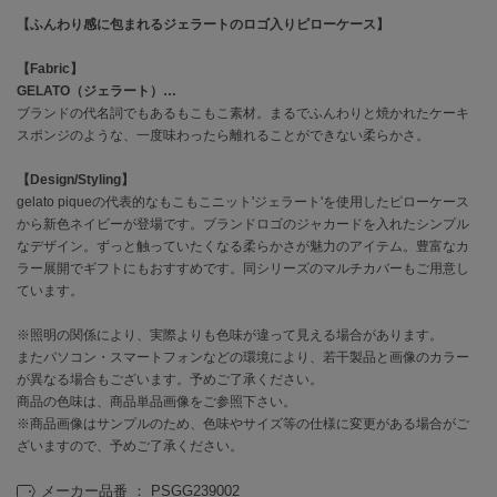
【ふんわり感に包まれるジェラートのロゴ入りピローケース】
célon
セロン
【Fabric】
GELATO（ジェラート）…
Clarks Premium
ブランドの代名詞でもあるもこもこ素材。まるでふんわりと焼かれたケーキ
クラークス
スポンジのような、一度味わったら離れることができない柔らかさ。
CODE A
【Design/Styling】
コードエー
gelato piqueの代表的なもこもこニット'ジェラート'を使用したピローケース
から新色ネイビーが登場です。ブランドロゴのジャカードを入れたシンプル
COLE HAAN
なデザイン。ずっと触っていたくなる柔らかさが魅力のアイテム。豊富なカ
コール ハーン
ラー展開でギフトにもおすすめです。同シリーズのマルチカバーもご用意し
ています。
CONVERSE
コンバース
※照明の関係により、実際よりも色味が違って見える場合があります。
またパソコン・スマートフォンなどの環境により、若干製品と画像のカラー
が異なる場合もございます。予めご了承ください。
DANSKIN
商品の色味は、商品単品画像をご参照下さい。
ダンスキン
※商品画像はサンプルのため、色味やサイズ等の仕様に変更がある場合がご
ざいますので、予めご了承ください。
メーカー品番 ： PSGG239002