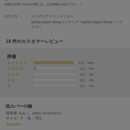
EIMY ISTOIRE
(店舗でお問い合わせの際には、上記品番をお伝え下さい。)
エイミー イストワール
カテゴリ ：
インテリア
>
ベッドリネン
emmi
エミ
gelato pique Sleepインテリア
>
gelato pique Sleepベッド
リネン
emmi atelier
エミ アトリエ
18 件のカスタマーレビュー
emmi yoga
エミヨガ
評価
17人
94%
ETRÉ TOKYO
1人
6%
エトレトウキョウ
0人
0%
0人
0%
ey
0人
0%
アイ
枕カバーの極
FILA
投稿者 みみこ
投稿日 2024年3月3日
フィラ
サイズ：F
|
色：YEL
FRAY I.D