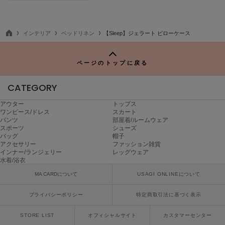
TODAYFUL
トゥデイフル
インテリア
ベッドリネン
【Sleep】ジェラート ピローケース
TO
TSURU by Mariko Oikawa
P
ツルバイマリコオイカワ
ページのトップに戻る
CATEGORY
UGG
アグ
アウター
トップス
ワンピース/ドレス
スカート
UNDERSON UNDERSON
パンツ
部屋着/ルームウェア
アンダーソン アンダーソン
スポーツ
シューズ
バッグ
帽子
アクセサリー
ファッション雑貨
un/neu
インナー/ランジェリー
レッグウェア
アンノイ
水着/浴衣
URBAN RESEARCH ROSSO
MA CARDについて
USAGI ONLINEについて
アーバンリサーチ ロッソ
プライバシーポリシー
特定商取引法に基づく表示
USAGI Books
ウサギブックス
STORE LIST
オフィシャルサイト
カスタマーセンター