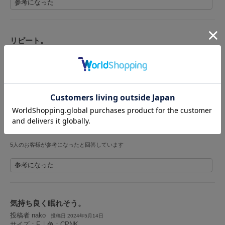
参考になった
LILY BROWN
リリーブラウン
リピート。
LILY BROWN Lingerie
リリーブラウンランジェリー
投稿者 nako
投稿日 2024年5月16日
サイズ：F
|
色：MNT
LITTLE UNION TOKYO
リトルユニオン トウキョウ
女性
160cm～164cm
ー
ー
ー
性別：
身長：
体重：
体型：
骨格：
ピンクを購入して、肌ざわりがとても気に入ったので、洗い替えに色違いでリピー
made of Organics
ト購入しました。フワモコのこの感触はジェラートピケならではですね。私の熟睡
メイドオブオーガニクス
に一役かってくれています。
MICHU COQUETTE
5人のお客様が参考になったと回答しています
ミチュ コケット
参考になった
MIESROHE
ミースロエ
miies miim
気持ち良く眠れそう。
ミーエスミーム
投稿者 nako
投稿日 2024年5月14日
サイズ：F
|
色：CPNK