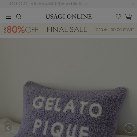
2026.07.29
令和8年熊本地震 被災地への支援に関して
0
MEN
MEN
KIDS
KIDS
BABY
BABY
BEAUTY
BEAUTY
LIFE STYLE
LIFE STYLE
検索
お気
カー
に入
ト
り
(677)
(3033)
B
C
D
E
F
G
I
J
K
L
M
N
ス/ドレス (1168)
P
Q
R
S
T
U
(567)
その
W
X
Y
Z
他
887)
ルームウェア (616)
ACYM
アシーム
(121)