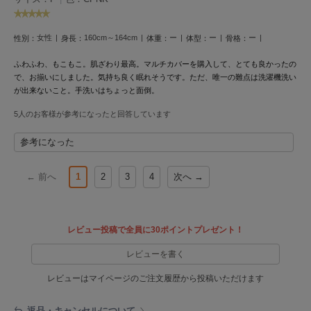
Mila Owen
ミラオーウェン
女性
160cm～164cm
ー
ー
ー
性別：
身長：
体重：
体型：
骨格：
MOIGE
モワージュ
ふわふわ、もこもこ。肌ざわり最高。マルチカバーを購入して、とても良かったの
で、お揃いにしました。気持ち良く眠れそうです。ただ、唯一の難点は洗濯機洗い
MUCHA
が出来ないこと。手洗いはちょっと面倒。
ミュシャ
5人のお客様が参考になったと回答しています
参考になった
NEW Balance
ニューバランス
← 前へ
1
2
3
4
次へ →
nezu
ネズ
NIKE
レビュー投稿で全員に30ポイントプレゼント！
ナイキ
レビューを書く
NOWNS
ナウンス
レビューはマイページのご注文履歴から投稿いただけます
null.
返品・キャンセルについて