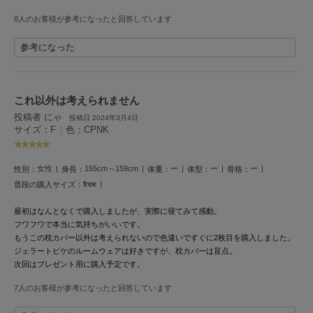
HUNTER
ハンター
8人のお客様が参考になったと回答しています
HOKA ONEONE
参考になった
ホカ オネオネ
これ以外は考えられません
KEEN
投稿者 にゃ
キーン
投稿日 2024年3月4日
サイズ：F
|
色：CPNK
女性
155cm～159cm
ー
ー
ー
性別：
身長：
体重：
体型：
骨格：
LAATO
ラート
free
普段の購入サイズ：
最初はなんとなくで購入しましたが、実際に寝てみて感動。
le
ル
フワフワで本当に気持ちがいいです。
もうこの枕カバー以外は考えられないので色違いですぐに2枚目を購入しました。
ジェラートピケのルームウェアは好きですが、枕カバーは盲点。
le coq sportif
ルコックスポルティフ
次回はプレゼント用に購入予定です。
7人のお客様が参考になったと回答しています
LeSportsac
レスポートサック