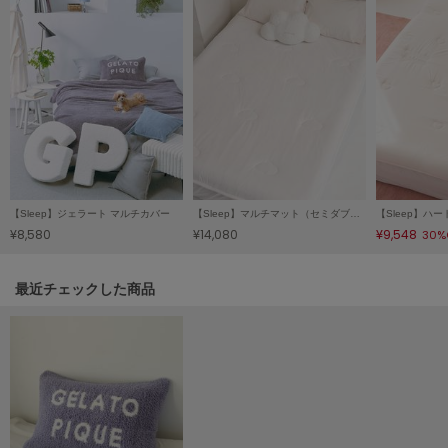
Sneakers by emmi
スニーカーズ バイ エミ
Snow Peak
スノーピーク
SNIDEL
スナイデル
SNIDEL HOME
【Sleep】ジェラート マルチカバー
【Sleep】マルチマット（セミダブル）
スナイデル ホーム
¥8,580
¥14,080
¥9,548
30%
SOFER
ソフェル
関連記事
最近チェックした商品
SOMEWHERE BUTTER.
サムウェアバター
SORIN
ソリン
Stylevoice for xxx
スタイルヴォイスフォー