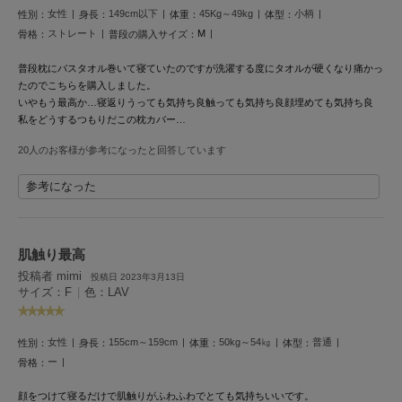
フレイアイディー
女性
149cm以下
45Kg～49kg
小柄
性別：
身長：
体重：
体型：
ストレート
M
骨格：
普段の購入サイズ：
FURFUR
ファーファー
普段枕にバスタオル巻いて寝ていたのですが洗濯する度にタオルが硬くなり痛かっ
たのでこちらを購入しました。
いやもう最高か…
寝返りうっても気持ち良
触っても気持ち良
顔埋めても気持ち良
私をどうするつもりだこの枕カバー…
gelato pique
ジェラート ピケ
20人のお客様が参考になったと回答しています
GELATO PIQUE CAT&DOG
参考になった
ジェラート ピケ キャットアンドドッグ
gelato pique Sleep
ジェラート ピケ スリープ
肌触り最高
投稿者 mimi
GRAMICCI
投稿日 2023年3月13日
グラミチ
サイズ：F
|
色：LAV
女性
155cm～159cm
50kg～54㎏
普通
性別：
身長：
体重：
体型：
Henon.
ー
骨格：
へノン
顔をつけて寝るだけで肌触りがふわふわでとても気持ちいいです。