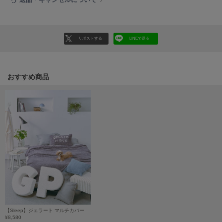
ヌル
リポストする
LINEで送る
On
オン
Onitsuka Tiger
おすすめ商品
オニツカ タイガー
ORGUE
オルグ
ORR
オル
PATRICK
パトリック
Philly chocolate
フィリーチョコレート
【Sleep】ジェラート マルチカバー
¥8,580