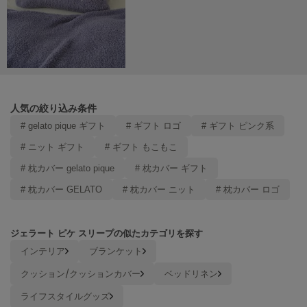
SUICOKE
スイコック
SUPERGA
スペルガ
swanë
人気の絞り込み条件
スワネ
# gelato pique ギフト
# ギフト ロゴ
# ギフト ピンク系
# ニット ギフト
# ギフト もこもこ
# 枕カバー gelato pique
# 枕カバー ギフト
TAW&TOE
トーアンドトー
# 枕カバー GELATO
# 枕カバー ニット
# 枕カバー ロゴ
TEVA
テバ
ジェラート ピケ スリープの似たカテゴリを探す
The Barnnet
インテリア
ブランケット
ザバーネット
クッション/クッションカバー
ベッドリネン
THE NORTH FACE
ライフスタイルグッズ
ザ・ノース・フェイス