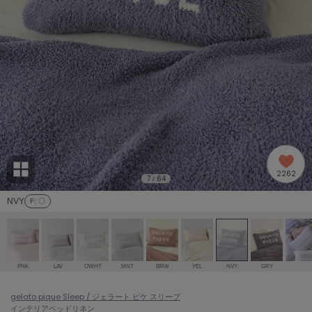
adidas
アディダス
(1991)
adidas by Stella McCartney
アディダス バイ ステラマッカートニー
885)
ALLISON BROWN
アリソンブラウン
06)
amabro
アマブロ
リー (633)
Ame no chi Hare
2262
アメノチハレ
7
64
/
ョン雑貨 (856)
NVY
F
: 〇
AMOMMA
アモマ
/ランジェリー (127)
ánuans
ェア (121)
アニュアンス
PNK
LAV
OWHT
MNT
BRW
YEL
NVY
GRY
ànuke
 (124)
gelato pique Sleep / ジェラート ピケ スリープ
アンヌーク
インテリア
ベッドリネン