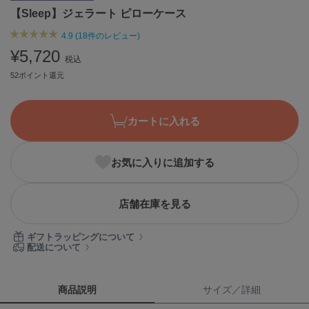
【Sleep】ジェラート ピローケース
ASICS
アシックス
4.9 (18件のレビュー)
¥5,720
税込
52ポイント還元
Ballelite
バレリット
BANDOLIER
カートに入れる
バンドリヤー
Barbour
お気に入りに追加する
バブアー
Beyond Closet
店舗在庫を見る
ビヨンドクローゼット
ギフトラッピングについて
配送について
Calvin Klein
カルバン・クライン
商品説明
サイズ／詳細
CELFORD
セルフォード