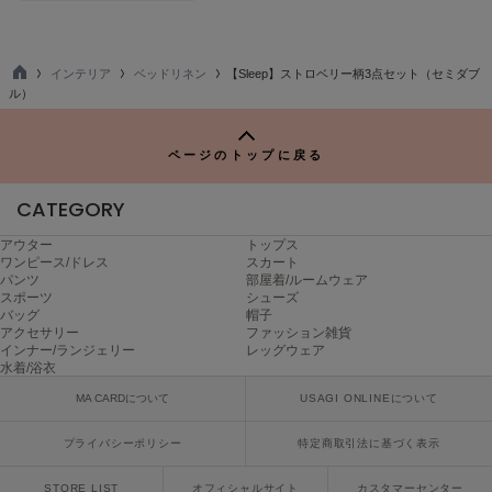
ヌル
インテリア
ベッドリネン
【Sleep】ストロベリー柄3点セット（セミダブ
TO
ル）
On
P
オン
ページのトップに戻る
Onitsuka Tiger
オニツカ タイガー
CATEGORY
ORGUE
オルグ
アウター
トップス
ワンピース/ドレス
スカート
パンツ
部屋着/ルームウェア
ORR
スポーツ
シューズ
オル
バッグ
帽子
アクセサリー
ファッション雑貨
インナー/ランジェリー
レッグウェア
水着/浴衣
PATRICK
パトリック
MA CARDについて
USAGI ONLINEについて
プライバシーポリシー
特定商取引法に基づく表示
Philly chocolate
フィリーチョコレート
STORE LIST
オフィシャルサイト
カスタマーセンター