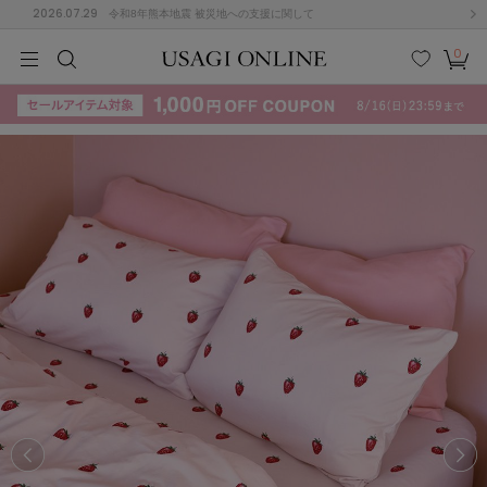
2026.07.29
令和8年熊本地震 被災地への支援に関して
0
MEN
MEN
KIDS
KIDS
BABY
BABY
BEAUTY
BEAUTY
LIFE STYLE
LIFE STYLE
検索
お気
カー
に入
ト
り
(715)
(3074)
B
C
D
E
F
G
I
J
K
L
M
N
ス/ドレス (1179)
P
Q
R
S
T
U
(570)
その
W
X
Y
Z
他
890)
ルームウェア (535)
ACYM
アシーム
(121)