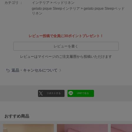
EIMY ISTOIRE
カテゴリ ：
インテリア
>
ベッドリネン
エイミー イストワール
gelato pique Sleepインテリア
>
gelato pique Sleepベッド
リネン
emmi
エミ
emmi atelier
レビュー投稿で全員に30ポイントプレゼント！
エミ アトリエ
レビューを書く
emmi yoga
エミヨガ
レビューはマイページのご注文履歴から投稿いただけます
ETRÉ TOKYO
返品・キャンセルについて
エトレトウキョウ
ey
アイ
リポストする
LINEで送る
FILA
おすすめ商品
フィラ
FRAY I.D