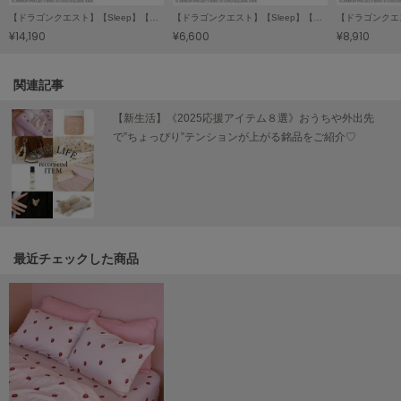
【ドラゴンクエスト】【Sleep】【販路限定】ジャガードマルチカバー
【ドラゴンクエスト】【Sleep】【販路限定】ジャガードピローケース
LILY BROWN
¥14,190
¥6,600
¥8,910
リリーブラウン
LILY BROWN Lingerie
関連記事
リリーブラウンランジェリー
【新生活】《2025応援アイテム８選》おうちや外出先
LITTLE UNION TOKYO
で”ちょっぴり”テンションが上がる銘品をご紹介♡
リトルユニオン トウキョウ
made of Organics
メイドオブオーガニクス
MICHU COQUETTE
最近チェックした商品
ミチュ コケット
MIESROHE
ミースロエ
miies miim
ミーエスミーム