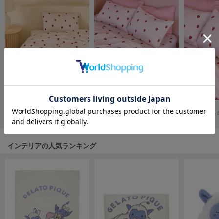
フレイアイディー
FURFUR
ファーファー
gelato pique
ジェラート ピケ
GELATO PIQUE CAT&DOG
ジェラート ピケ キャットアンドドッグ
SOLD OUT
SOLD OUT
【Sleep】ストロベリー柄3点セット（シングル）
¥11,880
【Sleep】ストロベリー柄2点セット（シングル）
¥7,920
¥2,530
gelato pique Sleep
ジェラート ピケ スリープ
インテリアの人気ランキング
GRAMICCI
グラミチ
Henon.
へノン