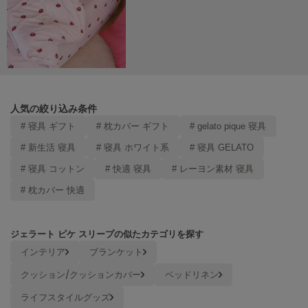
Mila Owen
ミラオーウェン
MOIGE
モワージュ
MUCHA
ミュシャ
人気の絞り込み条件
# 寝具 ギフト
# 枕カバー ギフト
# gelato pique 寝具
# 新生活 寝具
# 寝具 ホワイト系
# 寝具 GELATO
NEW Balance
ニューバランス
# 寝具 コットン
# 快適 寝具
# レーヨン素材 寝具
nezu
# 枕カバー 快適
ネズ
NIKE
ジェラート ピケ スリープの似たカテゴリを探す
ナイキ
インテリア
ブランケット
NOWNS
クッション/クッションカバー
ベッドリネン
ナウンス
ライフスタイルグッズ
null.