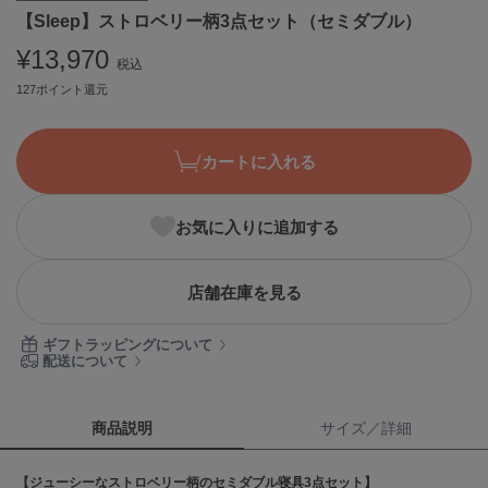
【Sleep】ストロベリー柄3点セット（セミダブル）
ASICS
アシックス
¥13,970
税込
127ポイント還元
Ballelite
バレリット
カートに入れる
BANDOLIER
バンドリヤー
お気に入りに追加する
Barbour
バブアー
店舗在庫を見る
Beyond Closet
ビヨンドクローゼット
ギフトラッピングについて
配送について
Calvin Klein
カルバン・クライン
商品説明
サイズ／詳細
CELFORD
【ジューシーなストロベリー柄のセミダブル寝具3点セット】
セルフォード