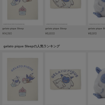
HUNTER
ハンター
HOKA ONEONE
ホカ オネオネ
gelato pique Sleep
gelato pique Sleep
gelato pique S
¥14,190
¥6,600
¥8,910
KEEN
キーン
gelato pique Sleepの人気ランキング
LAATO
ラート
le
ル
le coq sportif
ルコックスポルティフ
LeSportsac
レスポートサック