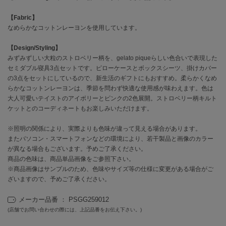
【Fabric】
célon
なめらかなコットンレーヨンを使用しています。
セロン
【Design/Styling】
Clarks Premium
クラークス
みずみずしい大粒のストロベリー柄を、gelato piqueらしい色合いで表現した
セミダブル寝具3点セットです。ピローケースとボックスシーツ、掛けカバー
の3点をセットにしているので、新生活のギフトにもおすすめ。柔らかくなめ
CODE A
コードエー
らかなコットンレーヨンは、季節を問わず快適な使用感が味わえます。色は
大人可愛いテイストのアイボリーとピンクの2色展開。ストロベリー柄キルト
COLE HAAN
ケットとのコーディネートもお楽しみいただけます。
コール ハーン
※照明の関係により、実際よりも色味が違って見える場合があります。
CONVERSE
またパソコン・スマートフォンなどの環境により、若干製品と画像のカラー
コンバース
が異なる場合もございます。予めご了承ください。
商品の色味は、商品単品画像をご参照下さい。
※商品画像はサンプルのため、色味やサイズ等の仕様に変更がある場合がご
ざいますので、予めご了承ください。
DANSKIN
ダンスキン
メーカー品番 ： PSGG259012
(店舗でお問い合わせの際には、上記品番をお伝え下さい。)