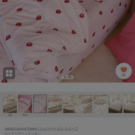
adidas
アディダス
(2005)
adidas by Stella McCartney
アディダス バイ ステラマッカートニー
916)
ALLISON BROWN
アリソンブラウン
07)
amabro
アマブロ
リー (664)
Ame no chi Hare
53
アメノチハレ
3
31
/
ョン雑貨 (865)
AMOMMA
アモマ
/ランジェリー (127)
ánuans
ェア (121)
アニュアンス
IVR
PNK
ànuke
 (124)
gelato pique Sleep / ジェラート ピケ スリープ
アンヌーク
インテリア
ベッドリネン