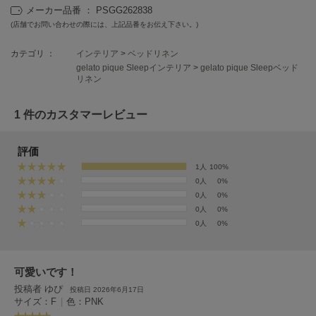
EIMY ISTOIRE
メーカー品番 ： PSGG262838
エイミー イストワール
(店舗でお問い合わせの際には、上記品番をお伝え下さい。)
emmi
エミ
カテゴリ ：
インテリア
>
ベッドリネン
gelato pique Sleepインテリア
>
gelato pique Sleepベッド
リネン
emmi atelier
エミ アトリエ
1 件のカスタマーレビュー
emmi yoga
エミヨガ
評価
ETRÉ TOKYO
1人
100%
エトレトウキョウ
0人
0%
0人
0%
ey
0人
0%
アイ
0人
0%
FILA
可愛いです！
フィラ
投稿者 ゆぴ
投稿日 2026年6月17日
サイズ：F
|
色：PNK
FRAY I.D