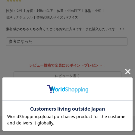
フレイアイディー
女性
149cm以下
44kg以下
小柄
性別：
身長：
体重：
体型：
FURFUR
ナチュラル
sサイズ
ファーファー
骨格：
普段の購入サイズ：
素材感がめちゃくちゃ良くてとてもお気に入りです！
また購入したいです！！！
gelato pique
参考になった
ジェラート ピケ
GELATO PIQUE CAT&DOG
ジェラート ピケ キャットアンドドッグ
レビュー投稿で全員に30ポイントプレゼント！
gelato pique Sleep
レビューを書く
ジェラート ピケ スリープ
レビューはマイページのご注文履歴から投稿いただけます
GRAMICCI
グラミチ
返品・キャンセルについて
Henon.
へノン
リポストする
LINEで送る