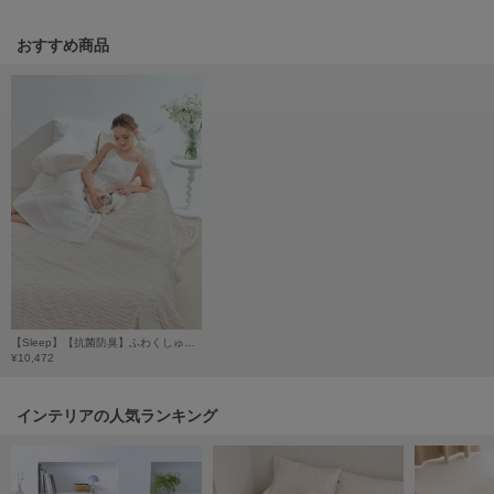
HUNTER
ハンター
おすすめ商品
HOKA ONEONE
ホカ オネオネ
KEEN
キーン
LAATO
ラート
le
【Sleep】【抗菌防臭】ふわくしゅケット
ル
¥10,472
le coq sportif
ルコックスポルティフ
インテリアの人気ランキング
LeSportsac
レスポートサック