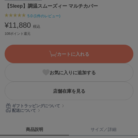
【Sleep】調温スムーズィー マルチカバー
ASICS
アシックス
5.0 (1件のレビュー)
¥11,880
税込
108ポイント還元
Ballelite
バレリット
BANDOLIER
カートに入れる
バンドリヤー
Barbour
お気に入りに追加する
バブアー
Beyond Closet
店舗在庫を見る
ビヨンドクローゼット
ギフトラッピングについて
配送について
Calvin Klein
カルバン・クライン
商品説明
サイズ／詳細
CELFORD
セルフォード