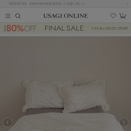
2026.07.29
令和8年熊本地震 被災地への支援に関して
0
MEN
MEN
KIDS
KIDS
BABY
BABY
BEAUTY
BEAUTY
LIFE STYLE
LIFE STYLE
検索
お気
カー
に入
ト
り
(677)
(3033)
B
C
D
E
F
G
I
J
K
L
M
N
ス/ドレス (1168)
P
Q
R
S
T
U
(567)
その
W
X
Y
Z
他
887)
ルームウェア (616)
ACYM
アシーム
(121)