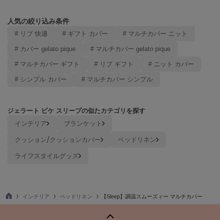
ヌル
人気の絞り込み条件
# リブ 快適
# ギフト カバー
# マルチカバー ニット
On
# カバー gelato pique
# マルチカバー gelato pique
オン
# マルチカバー ギフト
# リブ ギフト
# ニット カバー
Onitsuka Tiger
オニツカ タイガー
# シンプル カバー
# マルチカバー シンプル
ORGUE
オルグ
ジェラート ピケ スリープの似たカテゴリを探す
インテリア
ブランケット
ORR
オル
クッション/クッションカバー
ベッドリネン
ライフスタイルグッズ
PATRICK
パトリック
インテリア
ベッドリネン
【Sleep】調温スムーズィー マルチカバー
Philly chocolate
TO
フィリーチョコレート
P