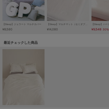
Mila Owen
ミラオーウェン
MOIGE
モワージュ
【Sleep】ジェラート マルチカバー
【Sleep】マルチマット（セミダブル）
¥8,580
¥14,080
¥9,548
30%
MUCHA
ミュシャ
関連記事
最近チェックした商品
NEW Balance
ニューバランス
nezu
ネズ
NIKE
ナイキ
NOWNS
ナウンス
null.