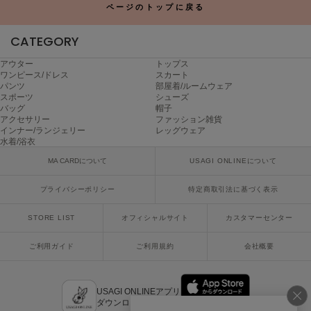
ページのトップに戻る
poláura
ポローラ
CATEGORY
PUMA
プーマ
アウター
トップス
ワンピース/ドレス
スカート
パンツ
部屋着/ルームウェア
スポーツ
シューズ
バッグ
帽子
Reebok
アクセサリー
ファッション雑貨
リーボック
インナー/ランジェリー
レッグウェア
水着/浴衣
MA CARDについて
USAGI ONLINEについて
SALOMON
サロモン
プライバシーポリシー
特定商取引法に基づく表示
sanrio house
STORE LIST
オフィシャルサイト
カスタマーセンター
サンリオハウス
ご利用ガイド
ご利用規約
会社概要
SESAME STREET MARKET
セサミストリートマーケット
USAGI ONLINEアプリ
SHAKA
ダウンロードはこちら
シャカ