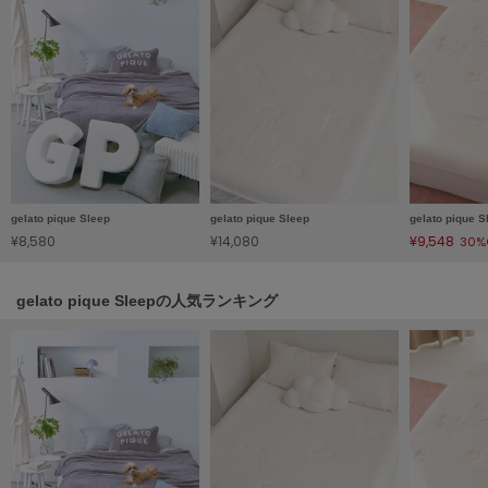
LILY BROWN
リリーブラウン
LILY BROWN Lingerie
リリーブラウンランジェリー
LITTLE UNION TOKYO
リトルユニオン トウキョウ
gelato pique Sleep
gelato pique Sleep
gelato pique S
¥8,580
¥14,080
¥9,548
30%
made of Organics
メイドオブオーガニクス
gelato pique Sleepの人気ランキング
MICHU COQUETTE
ミチュ コケット
MIESROHE
ミースロエ
miies miim
ミーエスミーム