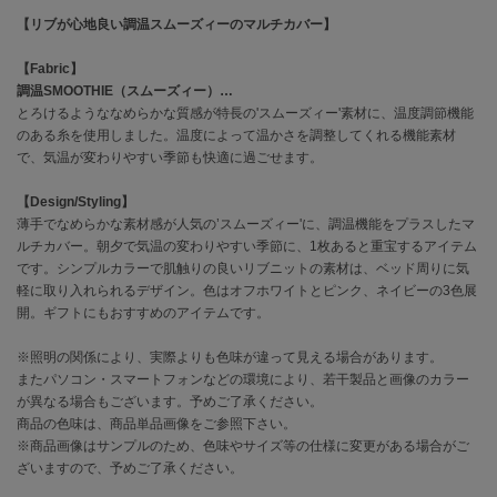
【リブが心地良い調温スムーズィーのマルチカバー】
célon
セロン
【Fabric】
調温SMOOTHIE（スムーズィー）…
Clarks Premium
とろけるようななめらかな質感が特長の'スムーズィー'素材に、温度調節機能
クラークス
のある糸を使用しました。温度によって温かさを調整してくれる機能素材
で、気温が変わりやすい季節も快適に過ごせます。
CODE A
コードエー
【Design/Styling】
薄手でなめらかな素材感が人気の’スムーズィー'に、調温機能をプラスしたマ
COLE HAAN
ルチカバー。朝夕で気温の変わりやすい季節に、1枚あると重宝するアイテム
コール ハーン
です。シンプルカラーで肌触りの良いリブニットの素材は、ベッド周りに気
軽に取り入れられるデザイン。色はオフホワイトとピンク、ネイビーの3色展
CONVERSE
開。ギフトにもおすすめのアイテムです。
コンバース
※照明の関係により、実際よりも色味が違って見える場合があります。
またパソコン・スマートフォンなどの環境により、若干製品と画像のカラー
DANSKIN
が異なる場合もございます。予めご了承ください。
ダンスキン
商品の色味は、商品単品画像をご参照下さい。
※商品画像はサンプルのため、色味やサイズ等の仕様に変更がある場合がご
ざいますので、予めご了承ください。