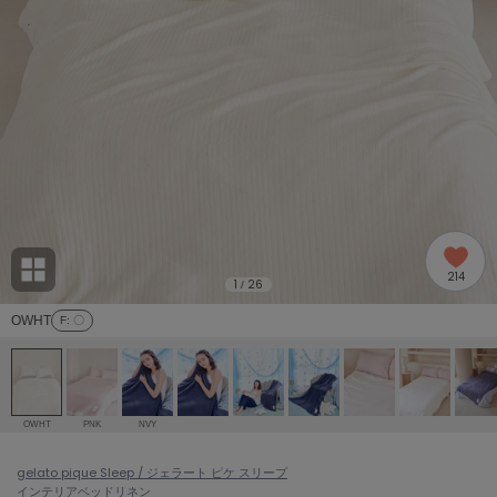
adidas
アディダス
(1991)
adidas by Stella McCartney
アディダス バイ ステラマッカートニー
885)
ALLISON BROWN
アリソンブラウン
06)
amabro
アマブロ
リー (633)
Ame no chi Hare
214
アメノチハレ
1
26
/
ョン雑貨 (856)
OWHT
F
: 〇
AMOMMA
アモマ
/ランジェリー (127)
ánuans
ェア (121)
アニュアンス
OWHT
PNK
NVY
ànuke
 (124)
gelato pique Sleep / ジェラート ピケ スリープ
アンヌーク
インテリア
ベッドリネン