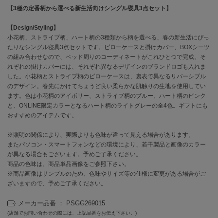
【3種の定番柄から選べる新生活向けシングル寝具3点セット】
célon
セロン
【Design/Styling】
小花柄、ストライプ柄、ハート柄の3種類から柄を選べる、春の新生活にぴっ
たりなシングル寝具3点セットです。ピローケースと掛けカバー、BOXシーツ
Clarks Premium
クラークス
の組み合わせなので、ベッド周りのコーディネートがこれひとつで完成。そ
れぞれの掛けカバーには、それぞれ異なるデザインのブランドロゴも入れま
CODE A
した。小花柄とストライプ柄のピローケースは、裏表で異なるリバーシブル
コードエー
のデザイン。春先にかけてちょうど良い柔らかな肌触りの生地を使用してい
ます。色は小花柄のアイボリー、ストライプ柄のブルー、ハート柄のピンク
COLE HAAN
と、ONLINE限定カラーとなるハート柄のライトグレーの全4色。ギフトにも
コール ハーン
おすすめのアイテムです。
CONVERSE
※照明の関係により、実際よりも色味が違って見える場合があります。
コンバース
またパソコン・スマートフォンなどの環境により、若干製品と画像のカラー
が異なる場合もございます。予めご了承ください。
商品の色味は、商品単品画像をご参照下さい。
※商品画像はサンプルのため、色味やサイズ等の仕様に変更がある場合がご
DANSKIN
ダンスキン
ざいますので、予めご了承ください。
メーカー品番 ： PSGG269015
(店舗でお問い合わせの際には、上記品番をお伝え下さい。)