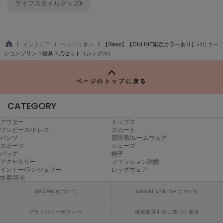
ライフスタイルグッズ
ヌル
On
インテリア
ベッドリネン
【Sleep】【ONLINE限定カラーあり】バリエー
オン
TO
ションプリント寝具３点セット（シングル）
P
Onitsuka Tiger
オニツカ タイガー
ページのトップに戻る
ORGUE
CATEGORY
オルグ
アウター
トップス
ORR
ワンピース/ドレス
スカート
オル
パンツ
部屋着/ルームウェア
スポーツ
シューズ
バッグ
帽子
アクセサリー
ファッション雑貨
インナー/ランジェリー
レッグウェア
PATRICK
水着/浴衣
パトリック
MA CARDについて
USAGI ONLINEについて
Philly chocolate
フィリーチョコレート
プライバシーポリシー
特定商取引法に基づく表示