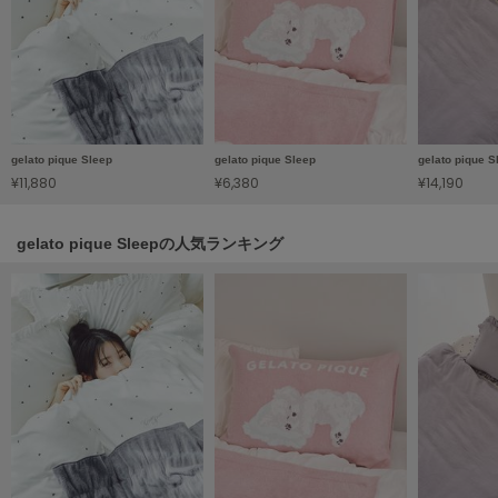
HUNTER
ハンター
HOKA ONEONE
ホカ オネオネ
gelato pique Sleep
gelato pique Sleep
gelato pique S
KEEN
¥11,880
¥6,380
¥14,190
キーン
gelato pique Sleepの人気ランキング
LAATO
ラート
le
ル
le coq sportif
ルコックスポルティフ
LeSportsac
レスポートサック