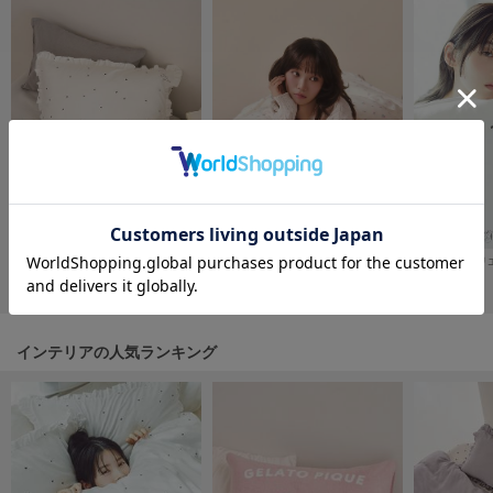
フレイアイディー
FURFUR
ファーファー
gelato pique
ジェラート ピケ
GELATO PIQUE CAT&DOG
ジェラート ピケ キャットアンドドッグ
【Sleep】【ONLINE限定カラーあり】バリエーションプリント寝具2点セット（シングル）
【Sleep】【ONLINE限定カラーあり】バリエーションプリントピローケース
gelato pique Sleep
¥8,910
¥2,970
¥2,970
ジェラート ピケ スリープ
GRAMICCI
インテリアの人気ランキング
グラミチ
Henon.
へノン