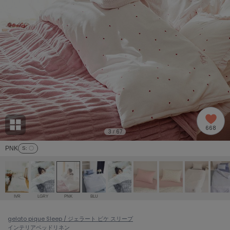
adidas
アディダス
(1996)
adidas by Stella McCartney
アディダス バイ ステラマッカートニー
893)
ALLISON BROWN
アリソンブラウン
98)
amabro
アマブロ
リー (663)
Ame no chi Hare
668
アメノチハレ
3
67
/
ョン雑貨 (858)
PNK
S
: 〇
AMOMMA
アモマ
/ランジェリー (127)
ánuans
ェア (119)
アニュアンス
IVR
LGRY
PNK
BLU
ànuke
 (124)
gelato pique Sleep / ジェラート ピケ スリープ
アンヌーク
インテリア
ベッドリネン