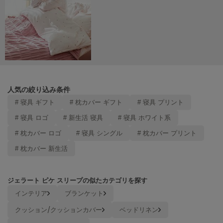
Mila Owen
ミラオーウェン
MOIGE
モワージュ
MUCHA
ミュシャ
人気の絞り込み条件
# 寝具 ギフト
# 枕カバー ギフト
# 寝具 プリント
NEW Balance
ニューバランス
# 寝具 ロゴ
# 新生活 寝具
# 寝具 ホワイト系
# 枕カバー ロゴ
# 寝具 シングル
# 枕カバー プリント
nezu
ネズ
# 枕カバー 新生活
NIKE
ナイキ
ジェラート ピケ スリープの似たカテゴリを探す
インテリア
ブランケット
NOWNS
ナウンス
クッション/クッションカバー
ベッドリネン
null.