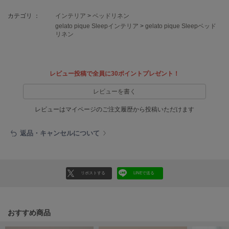
EIMY ISTOIRE
エイミー イストワール
カテゴリ ：
インテリア
>
ベッドリネン
gelato pique Sleepインテリア
>
gelato pique Sleepベッド
emmi
リネン
エミ
emmi atelier
エミ アトリエ
レビュー投稿で全員に30ポイントプレゼント！
emmi yoga
レビューを書く
エミヨガ
レビューはマイページのご注文履歴から投稿いただけます
ETRÉ TOKYO
エトレトウキョウ
返品・キャンセルについて
ey
アイ
リポストする
LINEで送る
FILA
フィラ
おすすめ商品
FRAY I.D