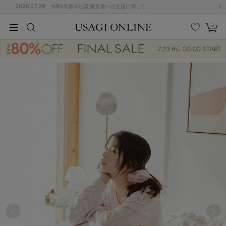
2026.07.29
令和8年熊本地震 被災地への支援に関して
0
MEN
MEN
KIDS
KIDS
BABY
BABY
BEAUTY
BEAUTY
LIFE STYLE
LIFE STYLE
検索
お気
カー
に入
ト
り
(684)
(2928)
B
C
D
E
F
G
I
J
K
L
M
N
ス/ドレス (1145)
P
Q
R
S
T
U
(546)
その
W
X
Y
Z
他
850)
ルームウェア (535)
ACYM
アシーム
(121)