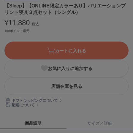
【Sleep】【ONLINE限定カラーあり】バリエーションプ
ASICS
アシックス
リント寝具３点セット（シングル）
¥11,880
税込
108ポイント還元
Ballelite
バレリット
カートに入れる
BANDOLIER
バンドリヤー
Barbour
お気に入りに追加する
バブアー
Beyond Closet
店舗在庫を見る
ビヨンドクローゼット
ギフトラッピングについて
配送について
Calvin Klein
カルバン・クライン
商品説明
サイズ／詳細
CELFORD
セルフォード