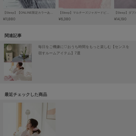
LILY BROWN
リリーブラウン
【Sleep】【ONLINE限定カラーあり】バリエーションプリント寝具３点セット（シングル）
【Sleep】マルチーズジャガードピローケース
¥11,880
¥6,380
¥14,190
LILY BROWN Lingerie
リリーブラウンランジェリー
関連記事
LITTLE UNION TOKYO
リトルユニオン トウキョウ
毎日をご機嫌に♡おうち時間をもっと楽しむ【センスを
宿すルームアイテム】7選
made of Organics
メイドオブオーガニクス
MICHU COQUETTE
ミチュ コケット
最近チェックした商品
MIESROHE
ミースロエ
miies miim
ミーエスミーム