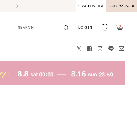
2026.07.28
熊本県熊本地方を震源とする地震の影響によ
USAGI ONLINE
USAGI
0
LOGIN
MAGAZINE
検
お気
カー
索
に入
ト
り
X
facebook
instagram
LINE
mail
身長：158cm