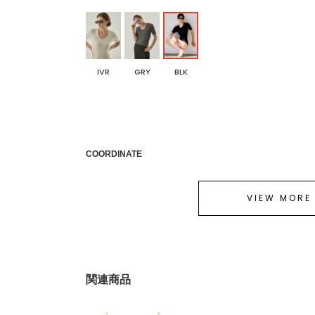
IVR
GRY
BLK
COORDINATE
VIEW MORE
関連商品