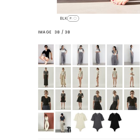
BLK
F
: 〇
IMAGE
38
/
38