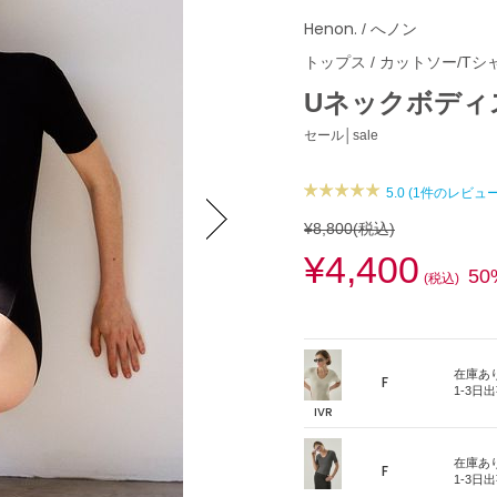
Henon.
/ へノン
トップス
/
カットソー/Tシ
Uネックボディ
セール│sale
5.0 (1件のレビュー
¥8,800
(税込)
¥4,400
Next
50
(税込)
在庫あ
F
1-3日
IVR
在庫あ
F
1-3日