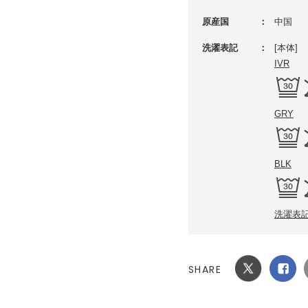
原産国
中国
洗濯表記
[本体]
IVR
GRY
BLK
洗濯表
SHARE
Xでシ
facebook
ェア
でシェ