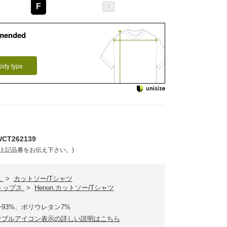
F
mended
ody type
T262139
上記品番をお伝え下さい。)
ス
>
カットソー/Tシャツ
.トップス
>
Henon.カットソー/Tシャツ
93%、ポリウレタン7%
ナブルアイコン表示の詳しい説明はこちら