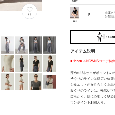
GRY
在庫あ
72
F
1-3日
BLK
158cm
アイテム説明
■Henon.＆NOWNSコーデ特
深めのUネックがポイントの
衿ぐりのラインは幅広い体型
シルエットが女性らしく上品
股ぐりのラインは、幅広い下
柔らかく、肌に心地よく馴染
ワンポイント刺繍入り。