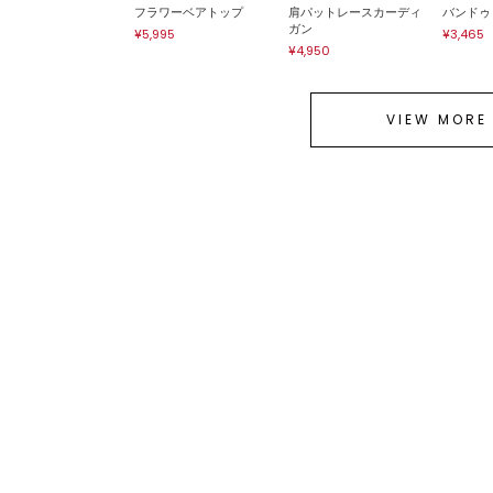
フラワーベアトップ
肩パットレースカーディ
バンドゥ
ガン
¥5,995
¥3,465
¥4,950
VIEW MORE
Henon.
レースタンクトップ
¥3,465