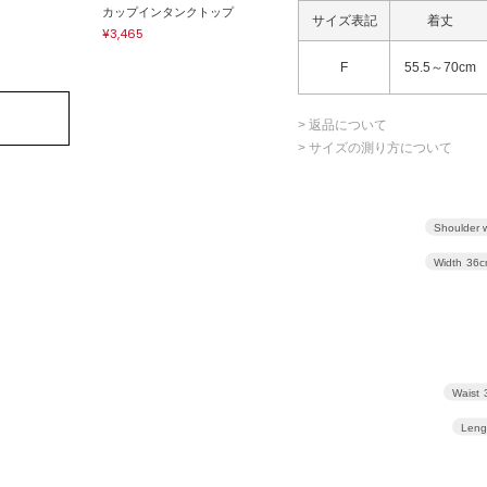
カップインタンクトップ
サイズ表記
着丈
¥3,465
F
55.5～70cm
> 返品について
> サイズの測り方について
Shoulder 
Width
36c
Waist
Leng