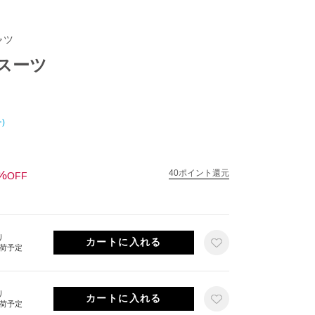
ャツ
スーツ
)
%
40ポイント還元
OFF
り
出荷予定
り
出荷予定