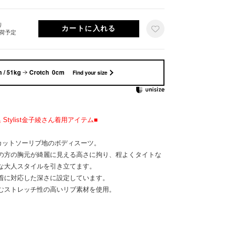
り
出荷予定
 / 51kg
Crotch 0cm
Find your size
集 Stylist金子綾さん着用アイテム■
カットソーリブ地のボディスーツ。
の方の胸元が綺麗に見える高さに拘り、程よくタイトな
な大人スタイルを引き立てます。
着に対応した深さに設定しています。
むストレッチ性の高いリブ素材を使用。