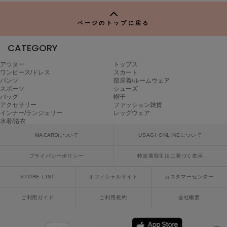
TO
poláura
P
ポローラ
ページのトップに戻る
PUMA
プーマ
CATEGORY
アウター
トップス
ワンピース/ドレス
スカート
パンツ
部屋着/ルームウェア
Reebok
スポーツ
シューズ
リーボック
バッグ
帽子
アクセサリー
ファッション雑貨
インナー/ランジェリー
レッグウェア
水着/浴衣
SALOMON
サロモン
MA CARDについて
USAGI ONLINEについて
プライバシーポリシー
特定商取引法に基づく表示
sanrio house
サンリオハウス
STORE LIST
オフィシャルサイト
カスタマーセンター
SESAME STREET MARKET
セサミストリートマーケット
ご利用ガイド
ご利用規約
会社概要
SHAKA
シャカ