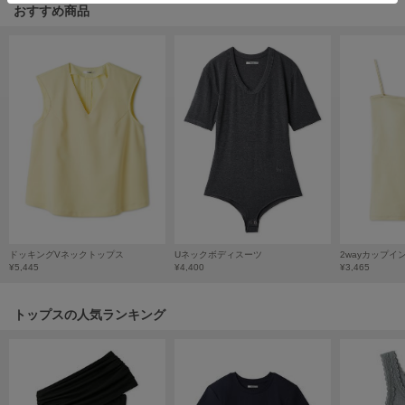
HUNTER
おすすめ商品
ハンター
HOKA ONEONE
ホカ オネオネ
KEEN
キーン
LAATO
ラート
ドッキングVネックトップス
Uネックボディスーツ
2wayカップイ
¥5,445
¥4,400
¥3,465
le
ル
トップスの人気ランキング
le coq sportif
ルコックスポルティフ
LeSportsac
レスポートサック