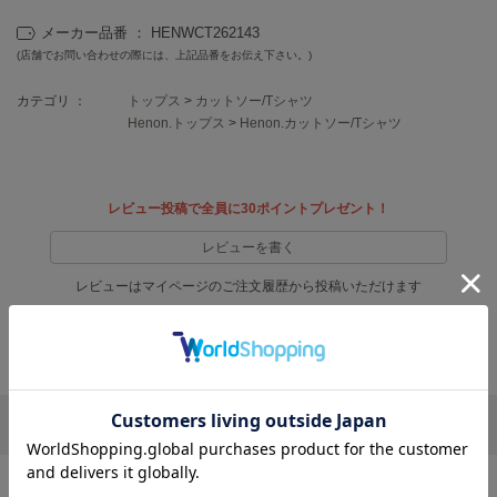
フレイアイディー
メーカー品番 ： HENWCT262143
FURFUR
(店舗でお問い合わせの際には、上記品番をお伝え下さい。)
ファーファー
カテゴリ ：
トップス
>
カットソー/Tシャツ
Henon.トップス
>
Henon.カットソー/Tシャツ
gelato pique
ジェラート ピケ
レビュー投稿で全員に30ポイントプレゼント！
GELATO PIQUE CAT&DOG
ジェラート ピケ キャットアンドドッグ
レビューを書く
gelato pique Sleep
レビューはマイページのご注文履歴から投稿いただけます
ジェラート ピケ スリープ
返品・キャンセルについて
GRAMICCI
グラミチ
リポストする
LINEで送る
Henon.
へノン