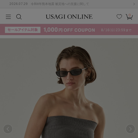
2026.07.29
令和8年熊本地震 被災地への支援に関して
0
MEN
MEN
KIDS
KIDS
BABY
BABY
BEAUTY
BEAUTY
LIFE STYLE
LIFE STYLE
検索
お気
カー
に入
ト
り
(715)
(3074)
B
C
D
E
F
G
I
J
K
L
M
N
ス/ドレス (1179)
P
Q
R
S
T
U
(570)
その
W
X
Y
Z
他
890)
ルームウェア (535)
ACYM
アシーム
(121)