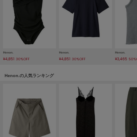
LILY BROWN
リリーブラウン
LILY BROWN Lingerie
リリーブラウンランジェリー
LITTLE UNION TOKYO
リトルユニオン トウキョウ
Henon.
Henon.
Henon.
¥4,851
¥4,851
¥3,465
30%OFF
30%OFF
50%
made of Organics
メイドオブオーガニクス
Henon.の人気ランキング
MICHU COQUETTE
ミチュ コケット
MIESROHE
ミースロエ
miies miim
ミーエスミーム