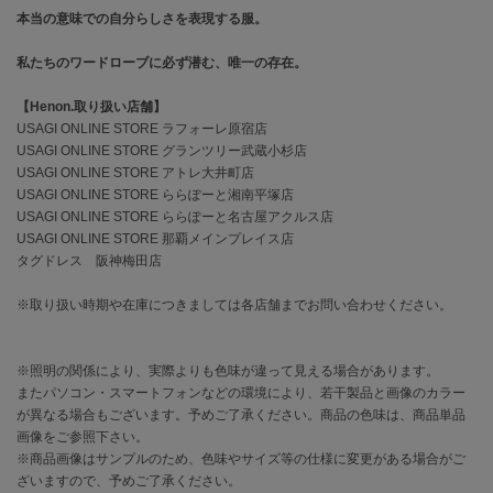
EIMY ISTOIRE
本当の意味での自分らしさを表現する服。
エイミー イストワール
私たちのワードローブに必ず潜む、唯一の存在。
emmi
エミ
【Henon.取り扱い店舗】
USAGI ONLINE STORE ラフォーレ原宿店
emmi atelier
エミ アトリエ
USAGI ONLINE STORE グランツリー武蔵小杉店
USAGI ONLINE STORE アトレ大井町店
emmi yoga
USAGI ONLINE STORE ららぽーと湘南平塚店
エミヨガ
USAGI ONLINE STORE ららぽーと名古屋アクルス店
USAGI ONLINE STORE 那覇メインプレイス店
ETRÉ TOKYO
タグドレス 阪神梅田店
エトレトウキョウ
※取り扱い時期や在庫につきましては各店舗までお問い合わせください。
ey
アイ
※照明の関係により、実際よりも色味が違って見える場合があります。
またパソコン・スマートフォンなどの環境により、若干製品と画像のカラー
が異なる場合もございます。予めご了承ください。商品の色味は、商品単品
FILA
フィラ
画像をご参照下さい。
※商品画像はサンプルのため、色味やサイズ等の仕様に変更がある場合がご
FRAY I.D
ざいますので、予めご了承ください。