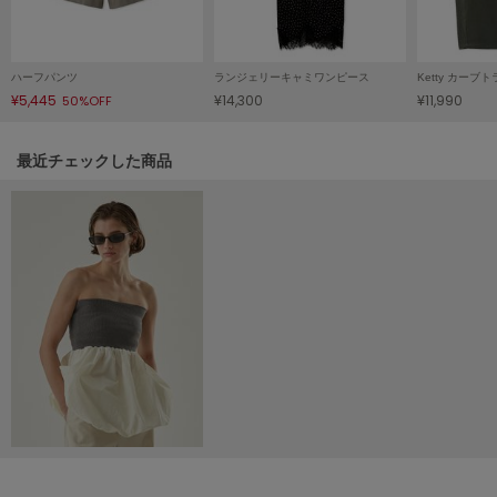
Mila Owen
ミラオーウェン
MOIGE
ハーフパンツ
ランジェリーキャミワンピース
Ketty カー
モワージュ
¥5,445
¥14,300
¥11,990
50%OFF
MUCHA
ミュシャ
関連記事
最近チェックした商品
NEW Balance
ニューバランス
nezu
ネズ
NIKE
ナイキ
NOWNS
ナウンス
null.