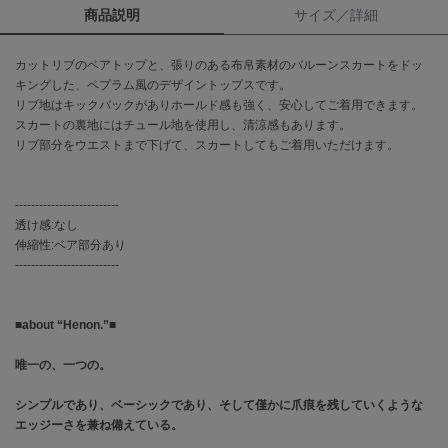
商品説明
サイズ／詳細
célon
セロン
カットリブのベアトップと、張りのある布帛素材のバルーンスカートをドッ
キングした、ペプラム風のデザイントップスです。
Clarks Premium
リブ地はキックバックがありホールド感も強く、安心してご着用できます。
クラークス
スカートの裏地にはチュール地を使用し、清涼感もあります。
リブ部分をウエストまで下げて、スカートしてもご着用いただけます。
CODE A
コードエー
--------------------------
COLE HAAN
透け感:なし
コール ハーン
伸縮性:ベア部分あり
--------------------------
CONVERSE
コンバース
■about “Henon.”■
DANSKIN
唯一の、一つの。
ダンスキン
シンプルであり、ベーシックであり、そして僅かに爪痕を残していくような
エッジーさを兼ね備えている。