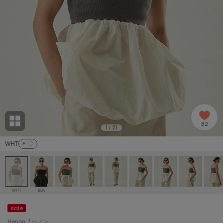
adidas
アディダス
(2005)
adidas by Stella McCartney
アディダス バイ ステラマッカートニー
916)
ALLISON BROWN
アリソンブラウン
07)
amabro
アマブロ
リー (664)
Ame no chi Hare
82
アメノチハレ
1
21
/
ョン雑貨 (865)
WHT
F
: 〇
AMOMMA
アモマ
/ランジェリー (127)
ánuans
ェア (121)
アニュアンス
WHT
BLK
ànuke
sale
 (124)
アンヌーク
Henon. / へノン