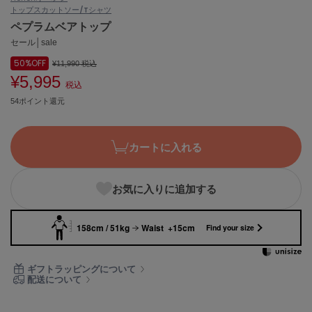
トップス
カットソー/Tシャツ
ASICS
アシックス
ペプラムベアトップ
セール│sale
50%
OFF
¥11,990
税込
¥5,995
Ballelite
税込
バレリット
54ポイント還元
BANDOLIER
バンドリヤー
カートに入れる
Barbour
バブアー
お気に入りに追加する
Beyond Closet
ビヨンドクローゼット
158cm / 51kg
Waist +15cm
Find your size
Calvin Klein
ギフトラッピングについて
カルバン・クライン
配送について
CELFORD
セルフォード