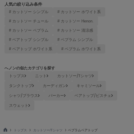
ヌル
人気の絞り込み条件
# カットソー シンプル
# カットソー ホワイト系
# カットソー チュール
# カットソー Henon.
On
オン
# カットソー ペプラム
# カットソー 清涼感
# ベアトップ シンプル
# ペプラム シンプル
Onitsuka Tiger
オニツカ タイガー
# ベアトップ ホワイト系
# ペプラム ホワイト系
ORGUE
オルグ
へノンの似たカテゴリを探す
トップス
ニット
カットソー/Tシャツ
ORR
オル
タンクトップ
カーディガン
キャミソール
シャツ/ブラウス
パーカー
ベアトップ/ビスチェ
PATRICK
スウェット
パトリック
Philly chocolate
フィリーチョコレート
トップス
カットソー/Tシャツ
ペプラムベアトップ