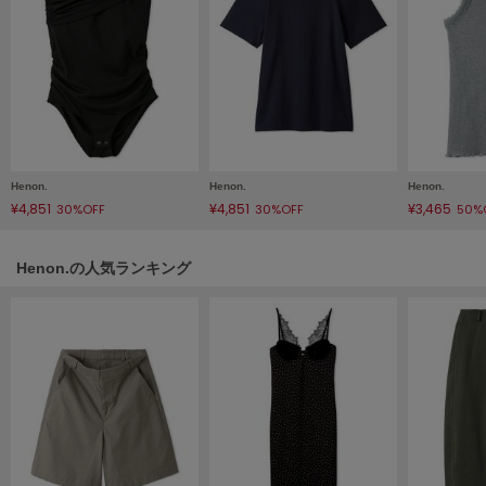
LILY BROWN
リリーブラウン
LILY BROWN Lingerie
リリーブラウンランジェリー
LITTLE UNION TOKYO
リトルユニオン トウキョウ
Henon.
Henon.
Henon.
¥4,851
¥4,851
¥3,465
30%OFF
30%OFF
50%
made of Organics
メイドオブオーガニクス
Henon.の人気ランキング
MICHU COQUETTE
ミチュ コケット
MIESROHE
ミースロエ
miies miim
ミーエスミーム