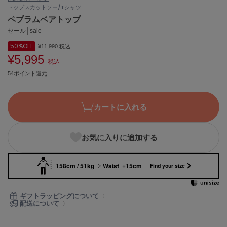
トップス
カットソー/Tシャツ
ASICS
アシックス
ペプラムベアトップ
セール│sale
50%
OFF
¥11,990
税込
¥5,995
Ballelite
税込
バレリット
54ポイント還元
BANDOLIER
バンドリヤー
カートに入れる
Barbour
バブアー
お気に入りに追加する
Beyond Closet
ビヨンドクローゼット
158cm / 51kg
Waist +15cm
Find your size
Calvin Klein
ギフトラッピングについて
カルバン・クライン
配送について
CELFORD
セルフォード