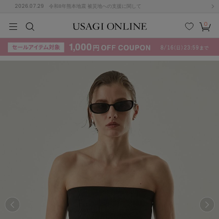
2026.07.29
令和8年熊本地震 被災地への支援に関して
0
MEN
MEN
KIDS
KIDS
BABY
BABY
BEAUTY
BEAUTY
LIFE STYLE
LIFE STYLE
検索
お気
カー
に入
ト
り
(715)
(3074)
B
C
D
E
F
G
I
J
K
L
M
N
ス/ドレス (1179)
P
Q
R
S
T
U
(570)
その
W
X
Y
Z
他
890)
ルームウェア (535)
ACYM
アシーム
(121)