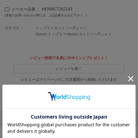
フレイアイディー
メーカー品番 ： HENWCT262143
FURFUR
(店舗でお問い合わせの際には、上記品番をお伝え下さい。)
ファーファー
カテゴリ ：
トップス
>
カットソー/Tシャツ
Henon.トップス
>
Henon.カットソー/Tシャツ
gelato pique
ジェラート ピケ
レビュー投稿で全員に30ポイントプレゼント！
GELATO PIQUE CAT&DOG
ジェラート ピケ キャットアンドドッグ
レビューを書く
gelato pique Sleep
レビューはマイページのご注文履歴から投稿いただけます
ジェラート ピケ スリープ
返品・キャンセルについて
GRAMICCI
グラミチ
リポストする
LINEで送る
Henon.
へノン