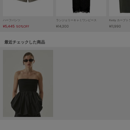
Mila Owen
ミラオーウェン
MOIGE
ハーフパンツ
ランジェリーキャミワンピース
Ketty カー
モワージュ
¥5,445
¥14,300
¥11,990
50%OFF
MUCHA
ミュシャ
関連記事
最近チェックした商品
NEW Balance
ニューバランス
nezu
ネズ
NIKE
ナイキ
NOWNS
ナウンス
null.