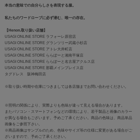
EIMY ISTOIRE
本当の意味での自分らしさを表現する服。
エイミー イストワール
私たちのワードローブに必ず潜む、唯一の存在。
emmi
エミ
【Henon.取り扱い店舗】
USAGI ONLINE STORE ラフォーレ原宿店
emmi atelier
エミ アトリエ
USAGI ONLINE STORE グランツリー武蔵小杉店
USAGI ONLINE STORE アトレ大井町店
emmi yoga
USAGI ONLINE STORE ららぽーと湘南平塚店
エミヨガ
USAGI ONLINE STORE ららぽーと名古屋アクルス店
USAGI ONLINE STORE 那覇メインプレイス店
ETRÉ TOKYO
タグドレス 阪神梅田店
エトレトウキョウ
※取り扱い時期や在庫につきましては各店舗までお問い合わせください。
ey
アイ
※照明の関係により、実際よりも色味が違って見える場合があります。
またパソコン・スマートフォンなどの環境により、若干製品と画像のカラー
が異なる場合もございます。予めご了承ください。商品の色味は、商品単品
FILA
フィラ
画像をご参照下さい。
※商品画像はサンプルのため、色味やサイズ等の仕様に変更がある場合がご
FRAY I.D
ざいますので、予めご了承ください。