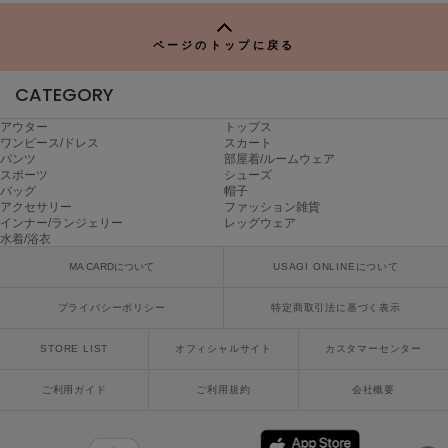
TO
poláura
P
ポローラ
ページのトップに戻る
PUMA
プーマ
CATEGORY
アウター
トップス
ワンピース/ドレス
スカート
パンツ
部屋着/ルームウェア
Reebok
スポーツ
シューズ
リーボック
バッグ
帽子
アクセサリー
ファッション雑貨
インナー/ランジェリー
レッグウェア
水着/浴衣
SALOMON
サロモン
MA CARDについて
USAGI ONLINEについて
プライバシーポリシー
特定商取引法に基づく表示
sanrio house
サンリオハウス
STORE LIST
オフィシャルサイト
カスタマーセンター
SESAME STREET MARKET
セサミストリートマーケット
ご利用ガイド
ご利用規約
会社概要
SHAKA
シャカ