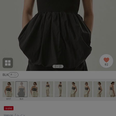
adidas
アディダス
(2005)
adidas by Stella McCartney
アディダス バイ ステラマッカートニー
916)
ALLISON BROWN
アリソンブラウン
07)
amabro
アマブロ
リー (664)
Ame no chi Hare
82
アメノチハレ
2
21
/
ョン雑貨 (865)
BLK
F
: 〇
AMOMMA
アモマ
/ランジェリー (127)
ánuans
ェア (121)
アニュアンス
WHT
BLK
ànuke
sale
 (124)
アンヌーク
Henon. / へノン