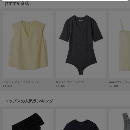
HUNTER
おすすめ商品
ハンター
HOKA ONEONE
ホカ オネオネ
KEEN
キーン
LAATO
ラート
ドッキングVネックトップス
Uネックボディスーツ
2wayカップイ
¥5,445
¥4,400
¥3,465
le
ル
トップスの人気ランキング
le coq sportif
ルコックスポルティフ
LeSportsac
レスポートサック