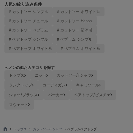
ヌル
人気の絞り込み条件
# カットソー シンプル
# カットソー ホワイト系
# カットソー チュール
# カットソー Henon.
On
オン
# カットソー ペプラム
# カットソー 清涼感
# ベアトップ シンプル
# ペプラム シンプル
Onitsuka Tiger
オニツカ タイガー
# ベアトップ ホワイト系
# ペプラム ホワイト系
ORGUE
オルグ
へノンの似たカテゴリを探す
トップス
ニット
カットソー/Tシャツ
ORR
オル
タンクトップ
カーディガン
キャミソール
シャツ/ブラウス
パーカー
ベアトップ/ビスチェ
PATRICK
スウェット
パトリック
Philly chocolate
フィリーチョコレート
トップス
カットソー/Tシャツ
ペプラムベアトップ