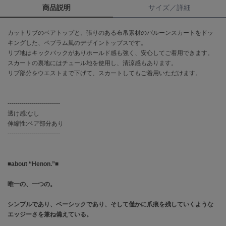
商品説明
サイズ／詳細
célon
セロン
カットリブのベアトップと、張りのある布帛素材のバルーンスカートをドッ
キングした、ペプラム風のデザイントップスです。
Clarks Premium
リブ地はキックバックがありホールド感も強く、安心してご着用できます。
クラークス
スカートの裏地にはチュール地を使用し、清涼感もあります。
リブ部分をウエストまで下げて、スカートしてもご着用いただけます。
CODE A
コードエー
--------------------------
COLE HAAN
透け感:なし
コール ハーン
伸縮性:ベア部分あり
--------------------------
CONVERSE
コンバース
■about “Henon.”■
DANSKIN
唯一の、一つの。
ダンスキン
シンプルであり、ベーシックであり、そして僅かに爪痕を残していくような
エッジーさを兼ね備えている。