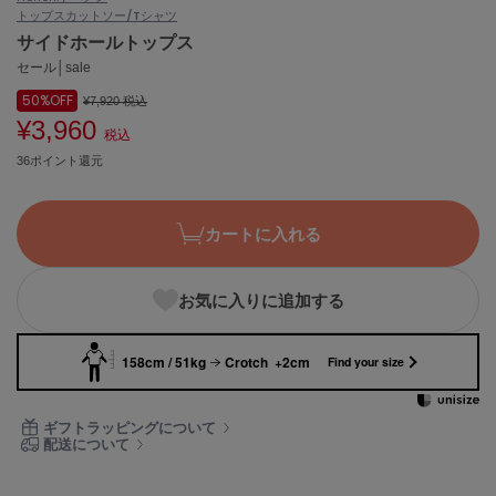
トップス
カットソー/Tシャツ
ASICS
アシックス
サイドホールトップス
セール│sale
50%
OFF
¥7,920
税込
¥3,960
Ballelite
税込
バレリット
36ポイント還元
BANDOLIER
バンドリヤー
カートに入れる
Barbour
バブアー
お気に入りに追加する
Beyond Closet
ビヨンドクローゼット
158cm / 51kg
Crotch +2cm
Find your size
Calvin Klein
ギフトラッピングについて
カルバン・クライン
配送について
CELFORD
セルフォード