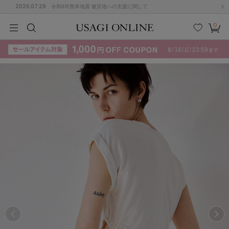
2026.07.29
令和8年熊本地震 被災地への支援に関して
0
MEN
MEN
KIDS
KIDS
BABY
BABY
BEAUTY
BEAUTY
LIFE STYLE
LIFE STYLE
検索
お気
カー
に入
ト
り
(715)
(3074)
B
C
D
E
F
G
I
J
K
L
M
N
ス/ドレス (1179)
P
Q
R
S
T
U
(570)
その
W
X
Y
Z
他
890)
ルームウェア (535)
ACYM
アシーム
(121)