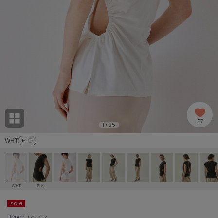
adidas
アディダス
(2005)
adidas by Stella McCartney
アディダス バイ ステラマッカートニー
916)
ALLISON BROWN
アリソンブラウン
07)
amabro
アマブロ
リー (664)
Ame no chi Hare
57
アメノチハレ
1
25
/
ョン雑貨 (865)
WHT
F
: 〇
AMOMMA
アモマ
/ランジェリー (127)
ánuans
ェア (121)
アニュアンス
WHT
BLK
ànuke
sale
 (124)
アンヌーク
Henon. / へノン