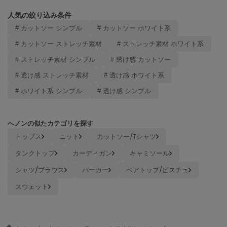
ヌル
人気の絞り込み条件
# カットソー シンプル
# カットソー ホワイト系
# カットソー ストレッチ素材
# ストレッチ素材 ホワイト系
On
オン
# ストレッチ素材 シンプル
# 透け感 カットソー
Onitsuka Tiger
# 透け感 ストレッチ素材
# 透け感 ホワイト系
オニツカ タイガー
# ホワイト系 シンプル
# 透け感 シンプル
ORGUE
オルグ
へノンの似たカテゴリを探す
ORR
トップス
ニット
カットソー/Tシャツ
オル
タンクトップ
カーディガン
キャミソール
シャツ/ブラウス
パーカー
ベアトップ/ビスチェ
PATRICK
パトリック
スウェット
Philly chocolate
フィリーチョコレート