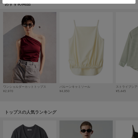
HUNTER
おすすめ商品
ハンター
HOKA ONEONE
ホカ オネオネ
KEEN
キーン
LAATO
ラート
ワンショルダーカットトップス
バルーンキャミソール
ストライプシア
¥2,970
¥4,950
¥5,445
le
ル
le coq sportif
トップスの人気ランキング
ルコックスポルティフ
LeSportsac
レスポートサック