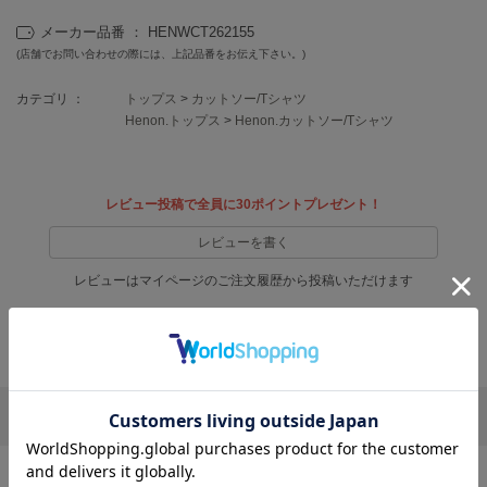
フレイアイディー
メーカー品番 ： HENWCT262155
FURFUR
(店舗でお問い合わせの際には、上記品番をお伝え下さい。)
ファーファー
カテゴリ ：
トップス
>
カットソー/Tシャツ
Henon.トップス
>
Henon.カットソー/Tシャツ
gelato pique
ジェラート ピケ
レビュー投稿で全員に30ポイントプレゼント！
GELATO PIQUE CAT&DOG
ジェラート ピケ キャットアンドドッグ
レビューを書く
gelato pique Sleep
レビューはマイページのご注文履歴から投稿いただけます
ジェラート ピケ スリープ
返品・キャンセルについて
GRAMICCI
グラミチ
リポストする
LINEで送る
Henon.
へノン