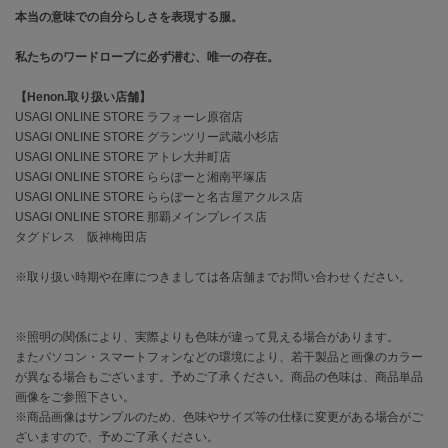
EIMY ISTOIRE
本当の意味での自分らしさを表現する服。
エイミー イストワール
私たちのワードローブに必ず潜む、唯一の存在。
emmi
エミ
【Henon.取り扱い店舗】
USAGI ONLINE STORE ラフォーレ原宿店
emmi atelier
エミ アトリエ
USAGI ONLINE STORE グランツリー武蔵小杉店
USAGI ONLINE STORE アトレ大井町店
emmi yoga
USAGI ONLINE STORE ららぽーと湘南平塚店
エミヨガ
USAGI ONLINE STORE ららぽーと名古屋アクルス店
USAGI ONLINE STORE 那覇メインプレイス店
ETRÉ TOKYO
タグドレス 阪神梅田店
エトレトウキョウ
※取り扱い時期や在庫につきましては各店舗までお問い合わせください。
ey
アイ
※照明の関係により、実際よりも色味が違って見える場合があります。
またパソコン・スマートフォンなどの環境により、若干製品と画像のカラー
が異なる場合もございます。予めご了承ください。商品の色味は、商品単品
FILA
フィラ
画像をご参照下さい。
※商品画像はサンプルのため、色味やサイズ等の仕様に変更がある場合がご
FRAY I.D
ざいますので、予めご了承ください。