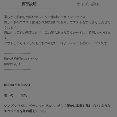
商品説明
サイズ／詳細
célon
セロン
柔らかで肌触りの良いカットソー素材のデザイントップス。
両サイドのウエスト部分が大胆に開いており、ウエストをすっきりと見せて
Clarks Premium
くれます。
クラークス
肩は少し広めの設定なので、二の腕もあまり目立たせずにご着用いただけま
す。
CODE A
アウトしてもインしてもごわつかない、程よいフィット感のトップスです
コードエー
--------------------------
COLE HAAN
透け感:WHTのみややあり
コール ハーン
伸縮性:あり
--------------------------
CONVERSE
コンバース
■about “Henon.”■
DANSKIN
唯一の、一つの。
ダンスキン
シンプルであり、ベーシックであり、そして僅かに爪痕を残していくような
エッジーさを兼ね備えている。