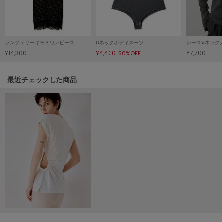
Mila Owen
ミラオーウェン
MOIGE
モワージュ
ランジェリーキャミワンピース
Uネックボディスーツ
レースVネック
¥14,300
¥4,400
¥7,700
50%OFF
MUCHA
ミュシャ
関連記事
最近チェックした商品
NEW Balance
ニューバランス
nezu
ネズ
NIKE
ナイキ
NOWNS
ナウンス
null.