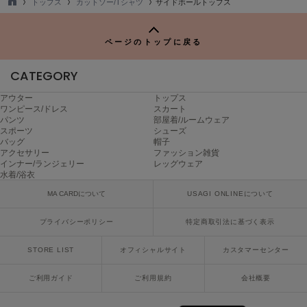
トップス
カットソー/Tシャツ
サイドホールトップス
poláura
TO
ポローラ
P
ページのトップに戻る
PUMA
プーマ
CATEGORY
アウター
トップス
ワンピース/ドレス
スカート
Reebok
パンツ
部屋着/ルームウェア
リーボック
スポーツ
シューズ
バッグ
帽子
アクセサリー
ファッション雑貨
インナー/ランジェリー
レッグウェア
SALOMON
水着/浴衣
サロモン
MA CARDについて
USAGI ONLINEについて
sanrio house
サンリオハウス
プライバシーポリシー
特定商取引法に基づく表示
STORE LIST
オフィシャルサイト
カスタマーセンター
SESAME STREET MARKET
セサミストリートマーケット
ご利用ガイド
ご利用規約
会社概要
SHAKA
シャカ