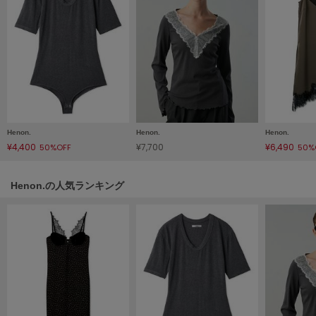
LILY BROWN
リリーブラウン
LILY BROWN Lingerie
リリーブラウンランジェリー
LITTLE UNION TOKYO
リトルユニオン トウキョウ
Henon.
Henon.
Henon.
¥4,400
¥7,700
¥6,490
50%OFF
50%
made of Organics
メイドオブオーガニクス
Henon.の人気ランキング
MICHU COQUETTE
ミチュ コケット
MIESROHE
ミースロエ
miies miim
ミーエスミーム