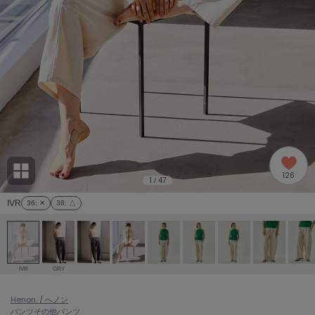
adidas
アディダス
(2005)
adidas by Stella McCartney
アディダス バイ ステラマッカートニー
916)
ALLISON BROWN
アリソンブラウン
07)
amabro
アマブロ
リー (664)
Ame no chi Hare
126
アメノチハレ
1
47
/
ョン雑貨 (865)
IVR
36
: ✕
38
: △
AMOMMA
アモマ
/ランジェリー (127)
ánuans
ェア (121)
アニュアンス
IVR
GRY
ànuke
 (124)
Henon. / へノン
アンヌーク
パンツ
その他パンツ