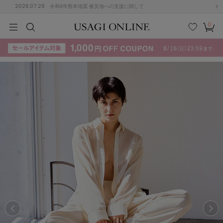
2026.07.29
令和8年熊本地震 被災地への支援に関して
0
MEN
MEN
KIDS
KIDS
BABY
BABY
BEAUTY
BEAUTY
LIFE STYLE
LIFE STYLE
検索
お気
カー
に入
ト
り
(715)
(3074)
B
C
D
E
F
G
I
J
K
L
M
N
ス/ドレス (1179)
P
Q
R
S
T
U
(570)
その
W
X
Y
Z
他
890)
ルームウェア (535)
ACYM
アシーム
(121)