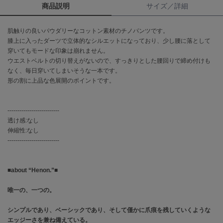
商品説明
サイズ／詳細
célon
セロン
肌触りの良いパウダリーなコットン素材のチノパンツです。
膝上に入ったダーツで立体的なシルエットになっており、少し腰に落として
Clarks Premium
穿いてもモードな印象は崩れません。
クラークス
ウエストベルトの切り替えがないので、すっきりとした腰回りで締め付けも
なく、毎日穿いてしまいそうな一本です。
CODE A
形の割に上品な色展開のポイントです。
コードエー
COLE HAAN
--------------------------
コール ハーン
透け感:なし
伸縮性:なし
CONVERSE
--------------------------
コンバース
■about “Henon.”■
DANSKIN
ダンスキン
唯一の、一つの。
シンプルであり、ベーシックであり、そして僅かに爪痕を残していくような
エッジーさを兼ね備えている。