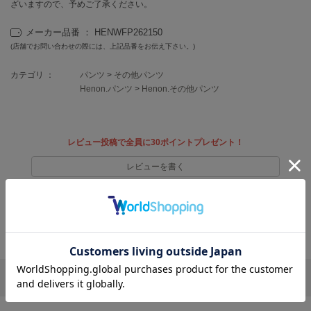
フレイアイディー
ざいますので、予めご了承ください。
FURFUR
メーカー品番 ： HENWFP262150
ファーファー
(店舗でお問い合わせの際には、上記品番をお伝え下さい。)
カテゴリ ：
パンツ
>
その他パンツ
Henon.パンツ
>
Henon.その他パンツ
gelato pique
ジェラート ピケ
GELATO PIQUE CAT&DOG
レビュー投稿で全員に30ポイントプレゼント！
ジェラート ピケ キャットアンドドッグ
レビューを書く
gelato pique Sleep
ジェラート ピケ スリープ
レビューはマイページのご注文履歴から投稿いただけます
GRAMICCI
返品・キャンセルについて
グラミチ
Henon.
リポストする
LINEで送る
へノン