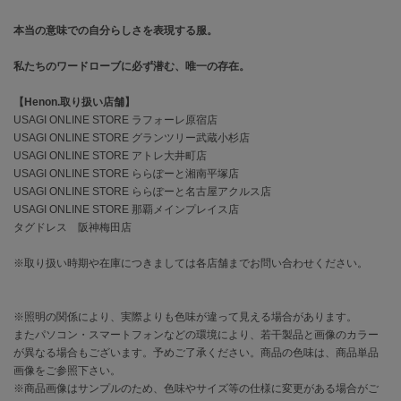
EIMY ISTOIRE
エイミー イストワール
本当の意味での自分らしさを表現する服。
emmi
私たちのワードローブに必ず潜む、唯一の存在。
エミ
【Henon.取り扱い店舗】
emmi atelier
エミ アトリエ
USAGI ONLINE STORE ラフォーレ原宿店
USAGI ONLINE STORE グランツリー武蔵小杉店
USAGI ONLINE STORE アトレ大井町店
emmi yoga
エミヨガ
USAGI ONLINE STORE ららぽーと湘南平塚店
USAGI ONLINE STORE ららぽーと名古屋アクルス店
ETRÉ TOKYO
USAGI ONLINE STORE 那覇メインプレイス店
エトレトウキョウ
タグドレス 阪神梅田店
ey
※取り扱い時期や在庫につきましては各店舗までお問い合わせください。
アイ
※照明の関係により、実際よりも色味が違って見える場合があります。
またパソコン・スマートフォンなどの環境により、若干製品と画像のカラー
FILA
フィラ
が異なる場合もございます。予めご了承ください。商品の色味は、商品単品
画像をご参照下さい。
※商品画像はサンプルのため、色味やサイズ等の仕様に変更がある場合がご
FRAY I.D