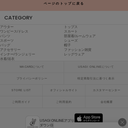
ページのトップに戻る
poláura
ポローラ
CATEGORY
PUMA
プーマ
アウター
トップス
ワンピース/ドレス
スカート
パンツ
部屋着/ルームウェア
スポーツ
シューズ
バッグ
帽子
Reebok
アクセサリー
ファッション雑貨
リーボック
インナー/ランジェリー
レッグウェア
水着/浴衣
MA CARDについて
USAGI ONLINEについて
SALOMON
サロモン
プライバシーポリシー
特定商取引法に基づく表示
sanrio house
STORE LIST
オフィシャルサイト
カスタマーセンター
サンリオハウス
ご利用ガイド
ご利用規約
会社概要
SESAME STREET MARKET
セサミストリートマーケット
USAGI ONLINEアプリ
SHAKA
ダウンロードはこちら
シャカ