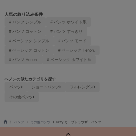
ヌル
人気の絞り込み条件
# パンツ シンプル
# パンツ ホワイト系
On
オン
# パンツ コットン
# パンツ すっきり
# ベーシック シンプル
# パンツ モード
Onitsuka Tiger
オニツカ タイガー
# ベーシック コットン
# ベーシック Henon.
# パンツ Henon.
# ベーシック ホワイト系
ORGUE
オルグ
ORR
へノンの似たカテゴリを探す
オル
パンツ
ショートパンツ
フルレングス
その他パンツ
PATRICK
パトリック
パンツ
その他パンツ
Ketty カーブトラウザーパンツ
Philly chocolate
TO
フィリーチョコレート
P