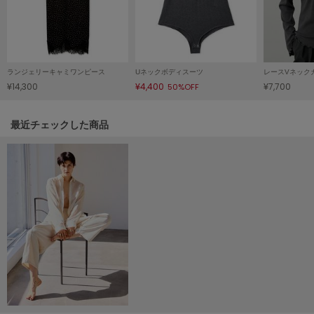
Mila Owen
ミラオーウェン
MOIGE
モワージュ
ランジェリーキャミワンピース
Uネックボディスーツ
レースVネック
¥14,300
¥4,400
¥7,700
50%OFF
MUCHA
ミュシャ
関連記事
最近チェックした商品
NEW Balance
ニューバランス
nezu
ネズ
NIKE
ナイキ
NOWNS
ナウンス
null.