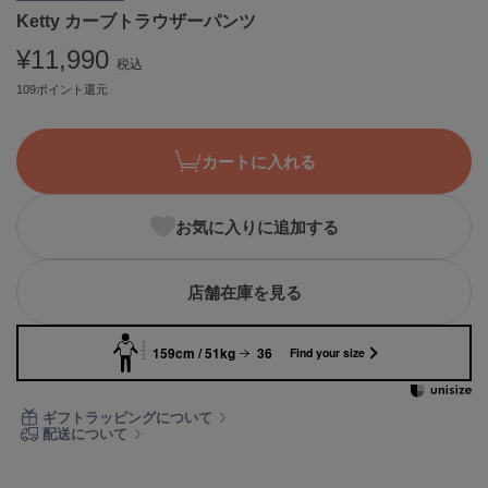
Ketty カーブトラウザーパンツ
ASICS
アシックス
¥11,990
税込
109ポイント還元
Ballelite
バレリット
カートに入れる
BANDOLIER
バンドリヤー
お気に入りに追加する
Barbour
バブアー
店舗在庫を見る
Beyond Closet
ビヨンドクローゼット
159cm / 51kg
36
Find your size
Calvin Klein
ギフトラッピングについて
カルバン・クライン
配送について
CELFORD
セルフォード