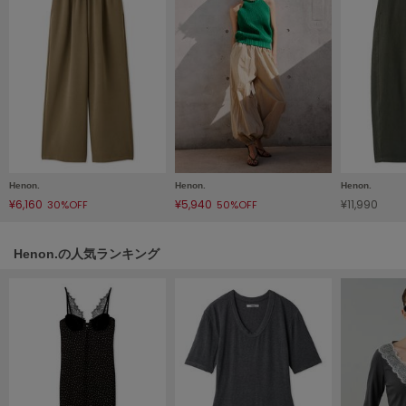
LILY BROWN
リリーブラウン
LILY BROWN Lingerie
リリーブラウンランジェリー
LITTLE UNION TOKYO
リトルユニオン トウキョウ
Henon.
Henon.
Henon.
¥6,160
¥5,940
¥11,990
30%OFF
50%OFF
made of Organics
メイドオブオーガニクス
Henon.の人気ランキング
MICHU COQUETTE
ミチュ コケット
MIESROHE
ミースロエ
miies miim
ミーエスミーム