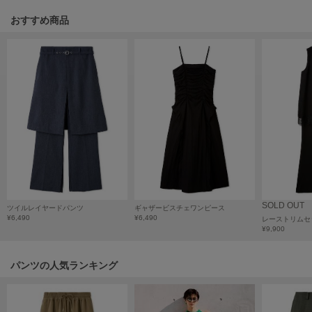
HUNTER
ハンター
おすすめ商品
HOKA ONEONE
ホカ オネオネ
KEEN
キーン
LAATO
ラート
SOLD OUT
ツイルレイヤードパンツ
ギャザービスチェワンピース
le
¥6,490
¥6,490
レーストリムセ
ル
¥9,900
le coq sportif
ルコックスポルティフ
パンツの人気ランキング
LeSportsac
レスポートサック