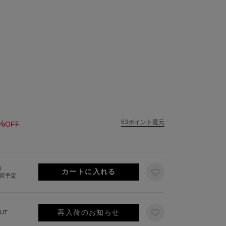
%
63ポイント還元
OFF
り
出荷予定
再入荷のお知らせ
UT