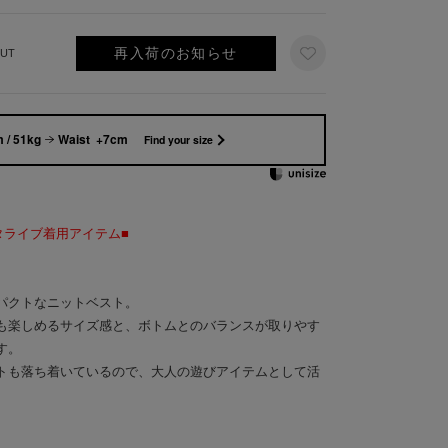
再入荷のお知らせ
UT
 / 51kg
Waist +7cm
Find your size
スタライブ着用アイテム■
パクトなニットベスト。
も楽しめるサイズ感と、ボトムとのバランスが取りやす
す。
トも落ち着いているので、大人の遊びアイテムとして活