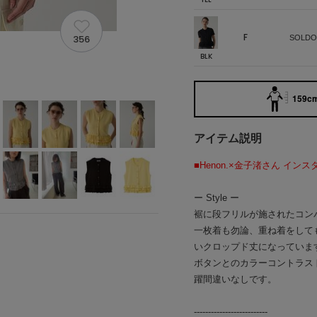
F
356
SOLDO
BLK
159cm
アイテム説明
■Henon.×金子渚さん イン
ー Style ー
裾に段フリルが施されたコン
一枚着も勿論、重ね着をして
いクロップド丈になっていま
ボタンとのカラーコントラス
躍間違いなしです。
--------------------------