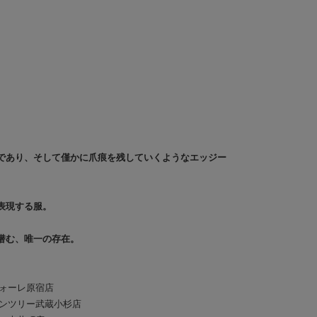
であり、そして僅かに爪痕を残していくようなエッジー
表現する服。
潜む、唯一の存在。
 ラフォーレ原宿店
 グランツリー武蔵小杉店