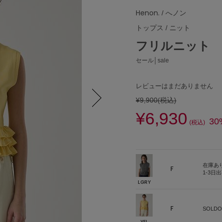
Henon.
/ へノン
トップス
/
ニット
フリルニット
セール│sale
レビューはまだありません
¥9,900
(税込)
¥6,930
Next
30
(税込)
在庫あ
F
1-3日
LGRY
F
SOLDO
YEL