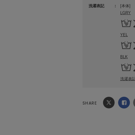
洗濯表記
[本体]
LGRY
YEL
BLK
洗濯表
SHARE
Xでシ
facebook
ェア
でシェ
ア