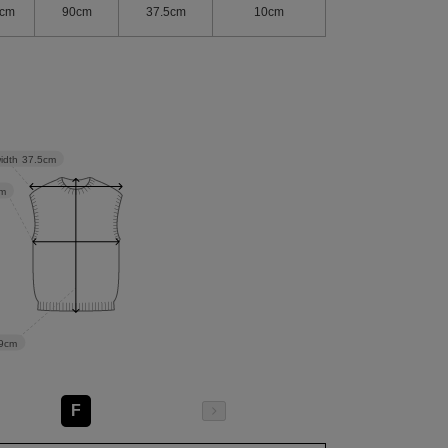
cm
90cm
37.5cm
10cm
idth
37.5cm
m
9cm
F