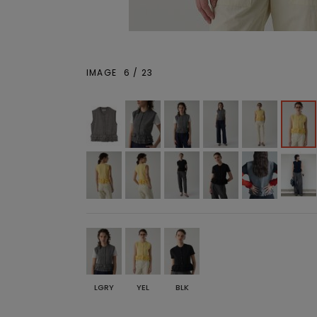
IMAGE
6
/
23
LGRY
YEL
BLK