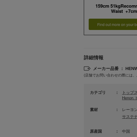
159cm 51kgRecom
Waist +7cm
Find out more on your b
詳細情報
メーカー品番 ： HENWN
(店舗でお問い合わせの際には、
カテゴリ
トップ
Henon
素材
レーヨン
サステ
原産国
中国