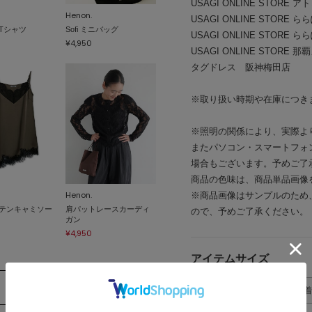
USAGI ONLINE STORE 
Henon.
USAGI ONLINE STORE
Tシャツ
Sofi ミニバッグ
USAGI ONLINE STOR
¥4,950
USAGI ONLINE STORE
タグドレス 阪神梅田店
※取り扱い時期や在庫につき
※照明の関係により、実際よ
またパソコン・スマートフォ
場合もございます。予めご了
商品の色味は、商品単品画像
Henon.
※商品画像はサンプルのため
テンキャミソー
肩パットレースカーディ
ので、予めご了承ください。
ガン
¥4,950
アイテムサイズ
サイズ表記
着