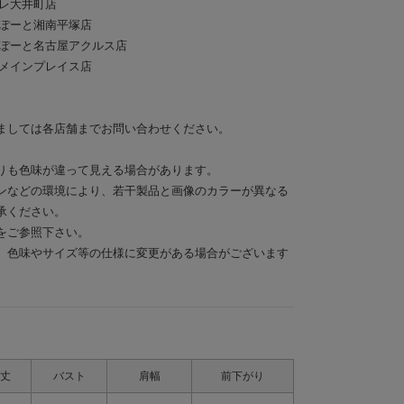
アトレ大井町店
 ららぽーと湘南平塚店
E ららぽーと名古屋アクルス店
 那覇メインプレイス店
ましては各店舗までお問い合わせください。
りも色味が違って見える場合があります。
ンなどの環境により、若干製品と画像のカラーが異なる
承ください。
をご参照下さい。
、色味やサイズ等の仕様に変更がある場合がございます
丈
バスト
肩幅
前下がり