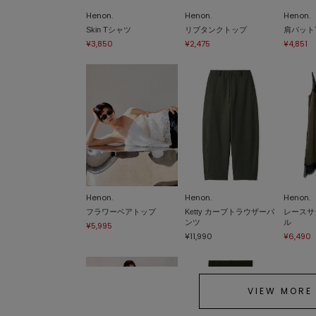
Henon.
Henon.
Henon.
Skin Tシャツ
リブタンクトップ
肩パット
¥3,850
¥2,475
¥4,851
Henon.
Henon.
Henon.
フラワーベアトップ
Ketty カーブトラウザーパ
レースサ
ンツ
ル
¥5,995
¥11,990
¥6,490
VIEW MORE