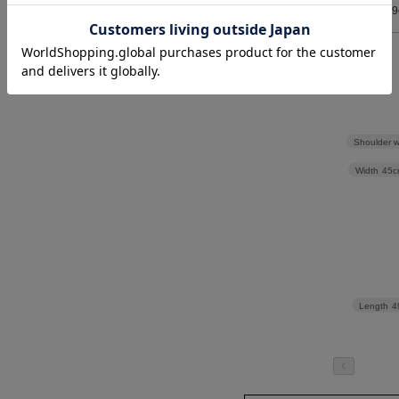
F
49
> 返品について
> サイズの測り方について
ニット
Shoulder w
Width
45c
Length
4