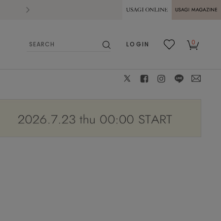
2026.07.28
熊本県熊本地方を震源とする地震の影響によ
USAGI ONLINE
USAGI
0
LOGIN
MAGAZINE
検
お気
カー
索
に入
ト
り
X
facebook
instagram
LINE
mail