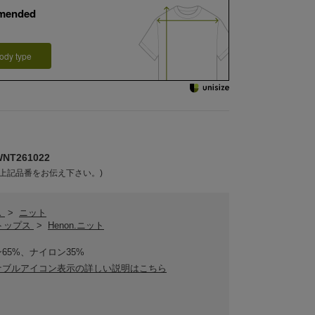
mended
ody type
T261022
上記品番をお伝え下さい。)
ス
>
ニット
.トップス
>
Henon.ニット
65%、ナイロン35%
ナブルアイコン表示の詳しい説明はこちら