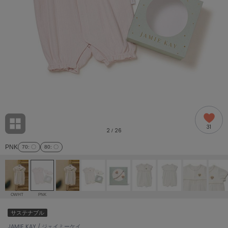
adidas
アディダス
(2005)
adidas by Stella McCartney
アディダス バイ ステラマッカートニー
916)
ALLISON BROWN
アリソンブラウン
07)
amabro
アマブロ
リー (664)
Ame no chi Hare
31
アメノチハレ
2
26
/
ョン雑貨 (865)
PNK
70
: 〇
80
: 〇
AMOMMA
アモマ
/ランジェリー (127)
ánuans
ェア (121)
アニュアンス
OWHT
PNK
ànuke
サステナブル
 (124)
アンヌーク
JAMIE KAY / ジェイミーケイ