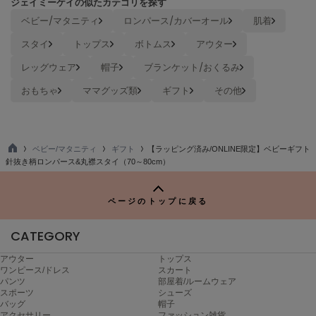
ジェイミーケイの似たカテゴリを探す
ヌル
ベビー/マタニティ
ロンパース/カバーオール
肌着
スタイ
トップス
ボトムス
アウター
On
レッグウェア
帽子
ブランケット/おくるみ
オン
おもちゃ
ママグッズ類
ギフト
その他
Onitsuka Tiger
オニツカ タイガー
ORGUE
ベビー/マタニティ
ギフト
【ラッピング済み/ONLINE限定】ベビーギフト
オルグ
TO
針抜き柄ロンパース&丸襟スタイ（70～80cm）
P
ORR
オル
ページのトップに戻る
CATEGORY
PATRICK
パトリック
アウター
トップス
ワンピース/ドレス
スカート
パンツ
部屋着/ルームウェア
Philly chocolate
スポーツ
シューズ
フィリーチョコレート
バッグ
帽子
アクセサリー
ファッション雑貨