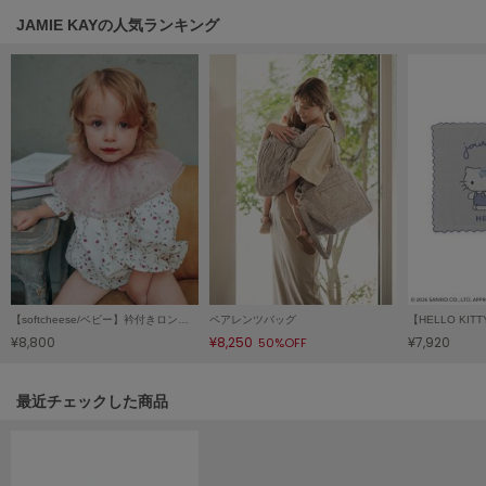
JAMIE KAYの人気ランキング
LILY BROWN
リリーブラウン
LILY BROWN Lingerie
リリーブラウンランジェリー
LITTLE UNION TOKYO
リトルユニオン トウキョウ
made of Organics
メイドオブオーガニクス
MICHU COQUETTE
【softcheese/ベビー】衿付きロンパース（60～90cm）
ペアレンツバッグ
ミチュ コケット
¥8,800
¥8,250
¥7,920
50%OFF
MIESROHE
ミースロエ
関連記事
最近チェックした商品
miies miim
ミーエスミーム