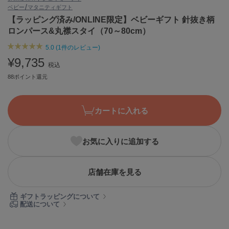
ベビー/マタニティ
ギフト
ASICS
アシックス
【ラッピング済み/ONLINE限定】ベビーギフト 針抜き柄
ロンパース&丸襟スタイ（70～80cm）
5.0 (1件のレビュー)
Ballelite
¥9,735
バレリット
税込
88ポイント還元
BANDOLIER
バンドリヤー
カートに入れる
Barbour
バブアー
お気に入りに追加する
Beyond Closet
ビヨンドクローゼット
店舗在庫を見る
Calvin Klein
ギフトラッピングについて
カルバン・クライン
配送について
CELFORD
セルフォード