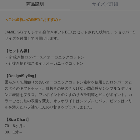
商品説明
サイズ／詳細
célon
セロン
＜ご出産祝いのGIFTにおすすめ＞
Clarks Premium
JAMIE KAYオリジナル窓付きギフトBOXにセットされた状態で、ショッパーS
クラークス
サイズを付属してお届けします。
CODE A
【セット内容】
コードエー
・ 針抜き柄ロンパース／オーガニックコットン
・針抜き柄丸襟スタイ／オーガニックコットン
COLE HAAN
コール ハーン
【Design/Styling】
柔らかくて肌触りの良いオーガニックコットン素材を使用したロンパースと
CONVERSE
スタイのギフトセット。針抜きの柄のさりげない凹凸感がシンプルなデザイ
コンバース
ンに表情をプラス。ワンポイントのくまのサガラ刺繍とピコがポイント。カ
ラーごとに袖の表情を変え、オフホワイトはシンプルなパフ、ピンクはフリ
ルを添えたパフ袖でほんのり甘さをプラスしました。
DANSKIN
ダンスキン
【Size Chart】
70…6ヶ月～
80…1才～