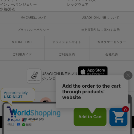
poláura
インナー/ランジェリー
レッグウェア
ポローラ
水着/浴衣
MA CARDについて
USAGI ONLINEについて
PUMA
プーマ
プライバシーポリシー
特定商取引法に基づく表示
STORE LIST
オフィシャルサイト
カスタマーセンター
Reebok
リーボック
ご利用ガイド
ご利用規約
会社概要
USAGI ONLINEアプリ
SALOMON
ダウンロードはこちら
サロモン
sanrio house
サンリオハウス
SESAME STREET MARKET
x
facebook
instagram
LINE
mail
セサミストリートマーケット
Copyright © 2018 Usagi Online Co.,Ltd. All Rights Reserved.
SHAKA
シャカ