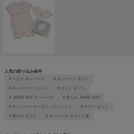
Mila Owen
ミラオーウェン
MOIGE
モワージュ
MUCHA
ミュシャ
NEW Balance
ニューバランス
人気の絞り込み条件
# ベビー ロンパース
# ロンパース ギフト
nezu
ネズ
# ロンパース コットン
# セット ギフト
# JAMIE KAY ロンパース
# 柔らか JAMIE KAY
NIKE
ナイキ
# ロンパース オーガニックコットン
# ベビー セット
NOWNS
# 柔らか ギフト
# ロンパース ホワイト系
ナウンス
null.