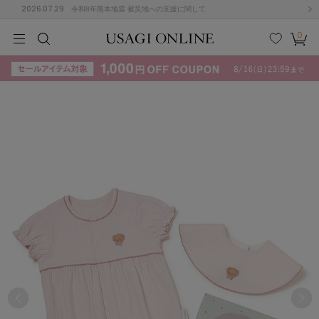
2026.07.29
令和8年熊本地震 被災地への支援に関して
0
MEN
MEN
KIDS
KIDS
BABY
BABY
BEAUTY
BEAUTY
LIFE STYLE
LIFE STYLE
検索
お気
カー
に入
ト
り
(715)
(3074)
B
C
D
E
F
G
I
J
K
L
M
N
ス/ドレス (1179)
P
Q
R
S
T
U
(570)
その
W
X
Y
Z
他
890)
ルームウェア (535)
ACYM
アシーム
(121)