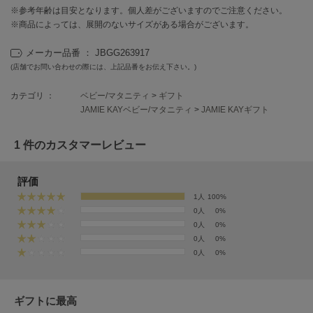
EIMY ISTOIRE
※参考年齢は目安となります。個人差がございますのでご注意ください。
エイミー イストワール
※商品によっては、展開のないサイズがある場合がございます。
emmi
エミ
メーカー品番 ： JBGG263917
(店舗でお問い合わせの際には、上記品番をお伝え下さい。)
emmi atelier
エミ アトリエ
カテゴリ ：
ベビー/マタニティ
>
ギフト
JAMIE KAYベビー/マタニティ
>
JAMIE KAYギフト
emmi yoga
エミヨガ
1 件のカスタマーレビュー
ETRÉ TOKYO
エトレトウキョウ
評価
1人
100%
ey
アイ
0人
0%
0人
0%
0人
0%
0人
0%
FILA
フィラ
ギフトに最高
FRAY I.D