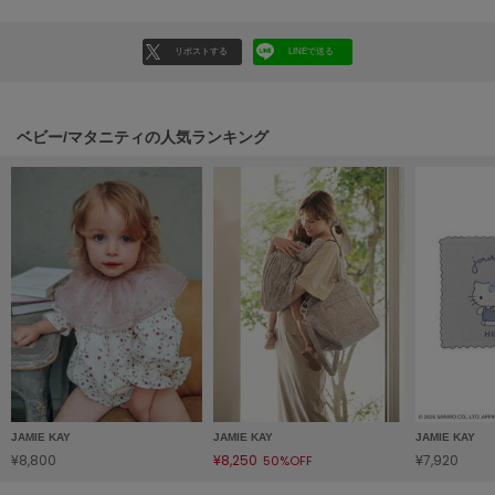
HUNTER
ハンター
リポストする
LINEで送る
HOKA ONEONE
ホカ オネオネ
ベビー/マタニティの人気ランキング
KEEN
キーン
LAATO
ラート
le
ル
le coq sportif
ルコックスポルティフ
JAMIE KAY
JAMIE KAY
JAMIE KAY
¥8,800
¥8,250
¥7,920
50%OFF
LeSportsac
レスポートサック