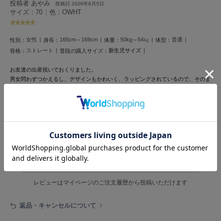
フレイアイディー
投稿者 あやみ
投稿日 2026年6月5日
サイズ：70
|
色：OWHT
FURFUR
ファーファー
女性
165cm～169cm
50kg～54㎏
普通
性別：
身長：
体重：
体型：
ストレート
新生児サイズ
骨格：
普段の購入サイズ：
gelato pique
お友達の出産祝いでおくりました。
ジェラート ピケ
男女問わずつかえるし、デザインもかわいく、ラッピングされているので、そのま
ま送ることができてよかったです
GELATO PIQUE CAT&DOG
ジェラート ピケ キャットアンドドッグ
参考になった
gelato pique Sleep
ジェラート ピケ スリープ
レビュー投稿で全員に30ポイントプレゼント！
GRAMICCI
グラミチ
レビューを書く
レビューはマイページのご注文履歴から投稿いただけます
Henon.
へノン
返品・キャンセルについて