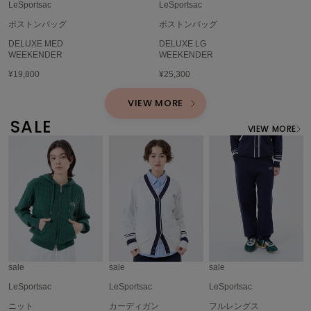
HUNTER
LeSportsac
LeSportsac
ハンター
ボストンバッグ
ボストンバッグ
DELUXE MED
DELUXE LG
HOKA ONEONE
ホカ オネオネ
WEEKENDER
WEEKENDER
¥19,800
¥25,300
VIEW MORE
KEEN
キーン
SALE
VIEW MORE
LAATO
ラート
le
ル
le coq sportif
ルコックスポルティフ
sale
sale
sale
LeSportsac
LeSportsac
LeSportsac
LeSportsac
レスポートサック
ニット
カーディガン
フルレングス