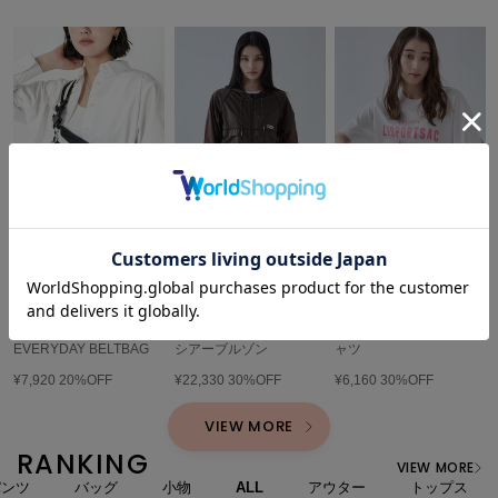
Mila Owen
ミラオーウェン
MOIGE
モワージュ
MUCHA
ミュシャ
sale
sale
sale
NEW Balance
ニューバランス
LeSportsac
LeSportsac
LeSportsac
ボディバッグ/ウエストポ
ブルゾン
カットソー/Tシャツ
nezu
ーチ
ネズ
リップストップナイロン
LeSportsac プリントTシ
EVERYDAY BELTBAG
シアーブルゾン
ャツ
NIKE
¥7,920
20%OFF
¥22,330
30%OFF
¥6,160
30%OFF
ナイキ
VIEW MORE
NOWNS
ナウンス
RANKING
VIEW MORE
パンツ
バッグ
小物
ALL
アウター
トップス
null.