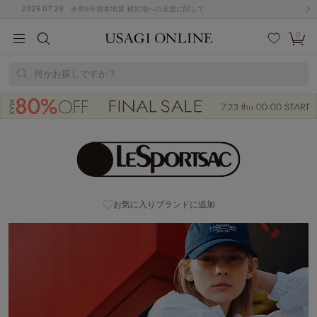
2026.07.29
令和8年熊本地震 被災地への支援に関して
0
MEN
MEN
KIDS
KIDS
BABY
BABY
BEAUTY
BEAUTY
LIFE STYLE
LIFE STYLE
検索
お気
カー
に入
ト
何かお探しですか？
り
(684)
(2922)
LeSportsac (レスポートサック) | USAGI ONLINE (ウサギオンライン)
B
C
D
E
F
G
I
J
K
L
M
N
ス/ドレス (1144)
P
Q
R
S
T
U
(546)
お気に入りブランドに追加
その
W
X
Y
Z
他
850)
ルームウェア (535)
ACYM
アシーム
(121)