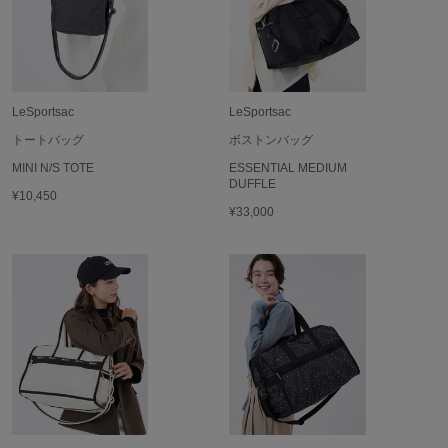
フレイアイディー
FURFUR
ファーファー
LeSportsac
LeSportsac
gelato pique
トートバッグ
ボストンバッグ
ジェラート ピケ
MINI N/S TOTE
ESSENTIAL MEDIUM
DUFFLE
GELATO PIQUE CAT&DOG
¥10,450
ジェラート ピケ キャットアンドドッグ
¥33,000
gelato pique Sleep
ジェラート ピケ スリープ
GRAMICCI
グラミチ
Henon.
へノン