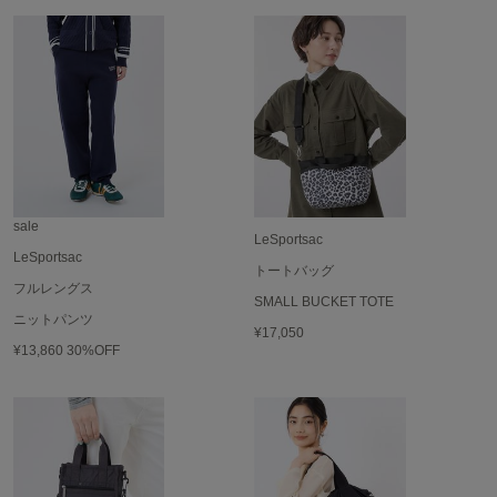
EIMY ISTOIRE
エイミー イストワール
emmi
エミ
emmi atelier
エミ アトリエ
emmi yoga
エミヨガ
sale
LeSportsac
ETRÉ TOKYO
LeSportsac
トートバッグ
エトレトウキョウ
フルレングス
SMALL BUCKET TOTE
ey
ニットパンツ
¥17,050
アイ
¥13,860
30%OFF
FILA
フィラ
FRAY I.D