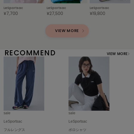
poláura
LeSportsac
LeSportsac
LeSportsac
ポローラ
¥7,700
¥27,500
¥19,800
PUMA
プーマ
VIEW MORE
Reebok
RECOMMEND
リーボック
VIEW MORE
SALOMON
サロモン
sanrio house
サンリオハウス
SESAME STREET MARKET
sale
sale
セサミストリートマーケット
LeSportsac
LeSportsac
SHAKA
フルレングス
ポロシャツ
シャカ