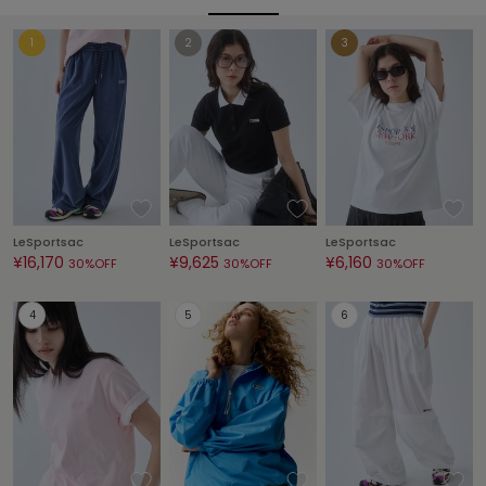
ヌル
On
オン
Onitsuka Tiger
オニツカ タイガー
ORGUE
オルグ
LeSportsac
LeSportsac
LeSportsac
¥16,170
¥9,625
¥6,160
30%OFF
30%OFF
30%OFF
ORR
オル
PATRICK
パトリック
Philly chocolate
フィリーチョコレート