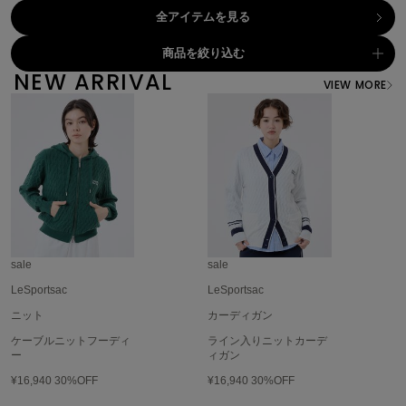
全アイテムを見る
célon
セロン
商品を絞り込む
NEW ARRIVAL
VIEW MORE
Clarks Premium
クラークス
CODE A
コードエー
COLE HAAN
コール ハーン
CONVERSE
コンバース
sale
sale
LeSportsac
LeSportsac
ニット
カーディガン
DANSKIN
ダンスキン
ケーブルニットフーディ
ライン入りニットカーデ
ー
ィガン
¥16,940
30%OFF
¥16,940
30%OFF