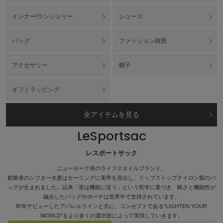
USAGI Gallery
ウサギギャラリー
インナー/ランジェリー
シューズ
USAGI Gift
バッグ
ファッション雑貨
ウサギギフト
USAGI Item
アクセサリー
帽子
ウサギアイテム
ギフトラッピング
USAGI Vintage
ウサギヴィンテージ
全アイテムを見る
LeSportsac
VEJA
ヴェジャ
レスポートサック
ニューヨーク発のライフスタイルブランド。
創業者のシフター夫妻はセーリングに美学を見出し、リップストップナイロン製のバ
ッグが生まれました。以来「形は機能に従う」という哲学に基づき、軽さと機能性が
融合したバッグやポーチは世界中で支持されています。
昨年デビューしたアパレルラインと共に、コンセプトである“LIGHTEN YOUR
WORLD”をより多くの選択肢によって実現していきます。