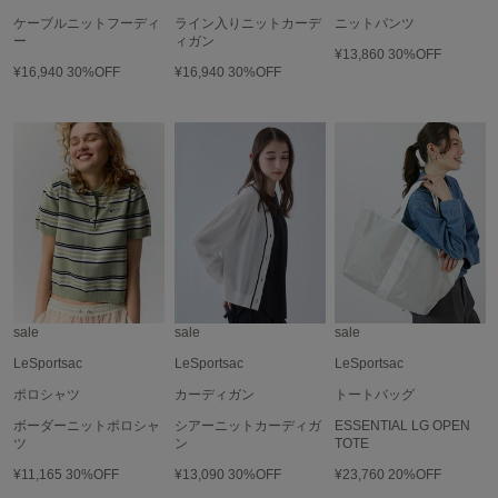
ケーブルニットフーディ
ライン入りニットカーデ
ニットパンツ
LILY BROWN
ー
ィガン
リリーブラウン
¥13,860
30%OFF
¥16,940
30%OFF
¥16,940
30%OFF
LILY BROWN Lingerie
リリーブラウンランジェリー
LITTLE UNION TOKYO
リトルユニオン トウキョウ
made of Organics
メイドオブオーガニクス
MICHU COQUETTE
sale
sale
sale
ミチュ コケット
LeSportsac
LeSportsac
LeSportsac
MIESROHE
ポロシャツ
カーディガン
トートバッグ
ミースロエ
ボーダーニットポロシャ
シアーニットカーディガ
ESSENTIAL LG OPEN
ツ
ン
TOTE
miies miim
ミーエスミーム
¥11,165
30%OFF
¥13,090
30%OFF
¥23,760
20%OFF