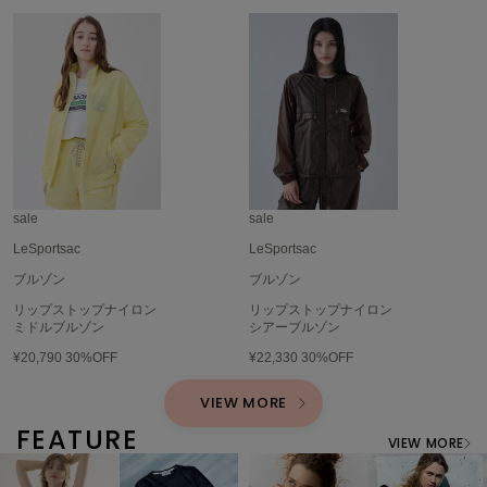
SUICOKE
スイコック
SUPERGA
スペルガ
swanë
スワネ
sale
sale
LeSportsac
LeSportsac
TAW&TOE
ブルゾン
ブルゾン
トーアンドトー
リップストップナイロン
リップストップナイロン
ミドルブルゾン
シアーブルゾン
TEVA
テバ
¥20,790
30%OFF
¥22,330
30%OFF
The Barnnet
VIEW MORE
ザバーネット
FEATURE
VIEW MORE
THE NORTH FACE
ザ・ノース・フェイス