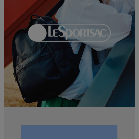
adidas
アディダス
(1996)
adidas by Stella McCartney
アディダス バイ ステラマッカートニー
893)
ALLISON BROWN
アリソンブラウン
98)
amabro
アマブロ
リー (663)
Ame no chi Hare
アメノチハレ
ョン雑貨 (857)
AMOMMA
アモマ
/ランジェリー (127)
ánuans
ェア (119)
アニュアンス
ànuke
 (124)
アンヌーク