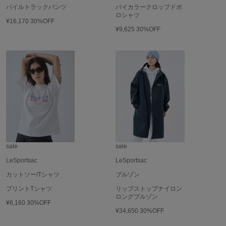
パイルトラックパンツ
バイカラークロップドポ
ロシャツ
Sneakers by emmi
¥16,170
30%OFF
スニーカーズ バイ エミ
¥9,625
30%OFF
Snow Peak
スノーピーク
SNIDEL
スナイデル
SNIDEL HOME
スナイデル ホーム
SOFER
ソフェル
sale
sale
LeSportsac
LeSportsac
SOMEWHERE BUTTER.
サムウェアバター
カットソー/Tシャツ
ブルゾン
プリントTシャツ
リップストップナイロン
SORIN
ロングブルゾン
ソリン
¥6,160
30%OFF
¥34,650
30%OFF
Stylevoice for xxx
スタイルヴォイスフォー