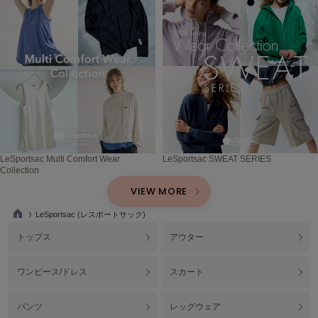
TODAYFUL
トゥデイフル
TSURU by Mariko Oikawa
ツルバイマリコオイカワ
UGG
アグ
LeSportsac Multi Comfort Wear
LeSportsac SWEAT SERIES
UNDERSON UNDERSON
Collection
アンダーソン アンダーソン
VIEW MORE
un/neu
LeSportsac (レスポートサック)
アンノイ
TO
P
トップス
アウター
URBAN RESEARCH ROSSO
アーバンリサーチ ロッソ
ワンピース/ドレス
スカート
USAGI Books
ウサギブックス
パンツ
レッグウェア