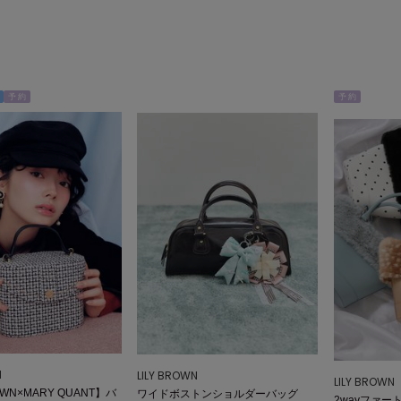
予 約
予 約
N
LILY BROWN
LILY BROWN
OWN×MARY QUANT】バ
ワイドボストンショルダーバッグ
2wayファ