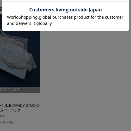
 ONLINE限定
サステナブル
SOLD OUT
N
L.B CANDY STOCK]
スカバーバッグ
%OFF
5.0 (2件)