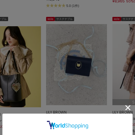
¥8,965
50%
5.0 (1件)
ナブル
sale
サステナブル
sale
サステナ
S
LILY BROWN
LILY BROWN
N
CATモチーフウォレットショルダー
2wayミニシ
ンドルバケツバッグ
¥6,985
¥5,500
50%OFF
50%
%OFF
5.0 (1件)
5