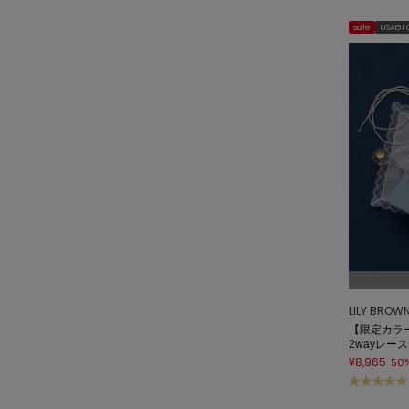
sale
USAGI
LILY BROW
【限定カラー】[
2wayレー
¥8,965
50