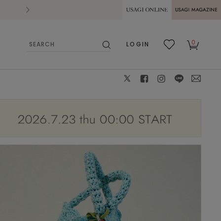
2026.07.28
熊本県熊本地方を震源とする地震の影響によ
USAGI ONLINE
USAGI
0
LOGIN
MAGAZINE
検
お気
カー
索
に入
ト
り
X
facebook
instagram
LINE
mail