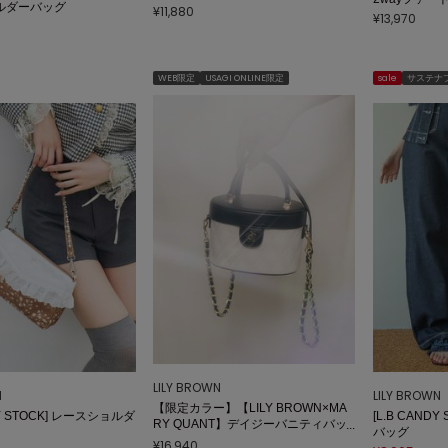
ルダーバッグ
¥11,880
¥13,970
WEB限定
USAGI ONLINE限定
sale
サステナ
LILY BROWN
N
LILY BROWN
【限定カラー】【LILY BROWN×MA
DY STOCK] レースショルダ
[L.B CAND
RY QUANT】デイジーバニティバッ
バッグ
グ
¥16,940