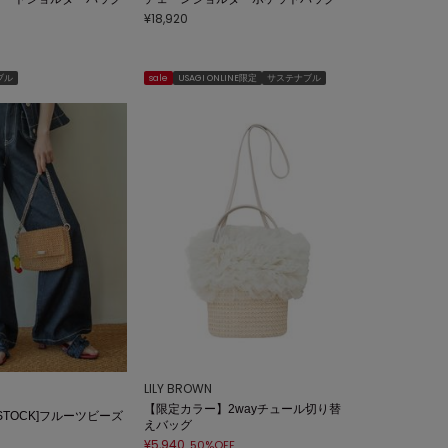
¥18,920
ブル
sale
USAGI ONLINE限定
サステナブル
LILY BROWN
【限定カラー】2wayチュール切り替
Y STOCK]フルーツビーズ
えバッグ
¥5,940
50%OFF