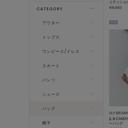
ニティショ
¥16,940
CATEGORY
アウター
予 約
トップス
ワンピース/ドレス
スカート
パンツ
シューズ
バッグ
LILY BROW
[L.B CAN
帽子
ーバッグ