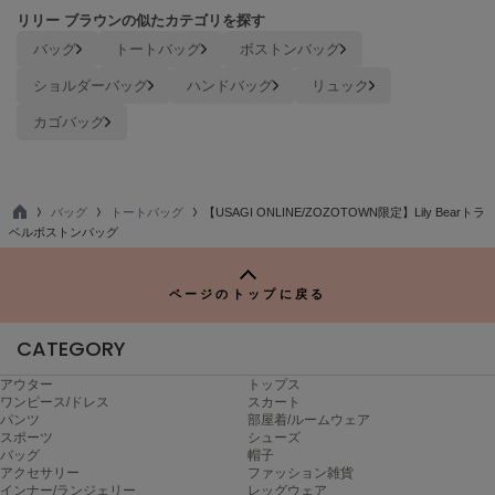
USAGI Gallery
リリー ブラウンの似たカテゴリを探す
ウサギギャラリー
バッグ
トートバッグ
ボストンバッグ
USAGI Gift
ショルダーバッグ
ハンドバッグ
リュック
ウサギギフト
カゴバッグ
USAGI Item
ウサギアイテム
USAGI Vintage
バッグ
トートバッグ
【USAGI ONLINE/ZOZOTOWN限定】Lily Bearトラ
ウサギヴィンテージ
TO
ベルボストンバッグ
P
ページのトップに戻る
VEJA
ヴェジャ
CATEGORY
アウター
トップス
ワンピース/ドレス
スカート
パンツ
部屋着/ルームウェア
スポーツ
シューズ
バッグ
帽子
アクセサリー
ファッション雑貨
インナー/ランジェリー
レッグウェア