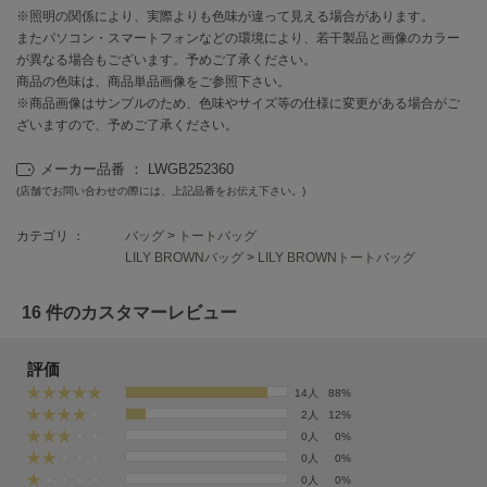
EIMY ISTOIRE
※照明の関係により、実際よりも色味が違って見える場合があります。
エイミー イストワール
またパソコン・スマートフォンなどの環境により、若干製品と画像のカラー
が異なる場合もございます。予めご了承ください。
emmi
エミ
商品の色味は、商品単品画像をご参照下さい。
※商品画像はサンプルのため、色味やサイズ等の仕様に変更がある場合がご
ざいますので、予めご了承ください。
emmi atelier
エミ アトリエ
メーカー品番 ： LWGB252360
emmi yoga
(店舗でお問い合わせの際には、上記品番をお伝え下さい。)
エミヨガ
カテゴリ ：
バッグ
>
トートバッグ
ETRÉ TOKYO
LILY BROWNバッグ
>
LILY BROWNトートバッグ
エトレトウキョウ
16 件のカスタマーレビュー
ey
アイ
評価
14人
88%
FILA
2人
12%
フィラ
0人
0%
0人
0%
FRAY I.D
0人
0%