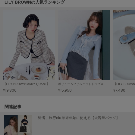
LILY BROWNの人気ランキング
Sneakers by emmi
スニーカーズ バイ エミ
Snow Peak
スノーピーク
SNIDEL
スナイデル
SNIDEL HOME
スナイデル ホーム
SOFER
ソフェル
【LILY BROWN×MARY QUANT】ダブルボタンジャケット
ボリュームフリルニットトップス
¥19,800
¥15,950
¥7,480
SOMEWHERE BUTTER.
サムウェアバター
関連記事
SORIN
ソリン
帰省、旅行etc.年末年始に使える【大容量バッグ】
Stylevoice for xxx
スタイルヴォイスフォー