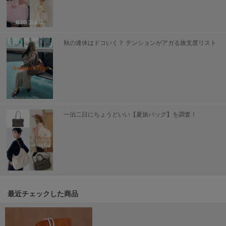
SUICOKE
スイコック
秋の連休はドコいく？ テンションがアガる旅支度リスト
SUPERGA
スペルガ
swanë
スワネ
一泊二日にちょうどいい【夏旅バッグ】を調査！
TAW&TOE
トーアンドトー
TEVA
テバ
The Barnnet
ザバーネット
最近チェックした商品
THE NORTH FACE
ザ・ノース・フェイス