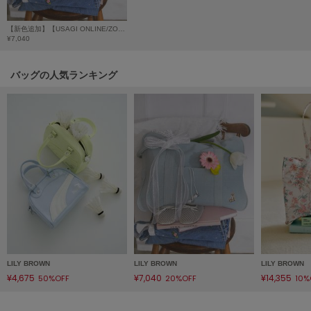
poláura
ポローラ
【新色追加】【USAGI ONLINE/ZOZOTOWN限定】Lily Bearトラベルボストン バッグ
¥7,040
PUMA
プーマ
バッグの人気ランキング
Reebok
リーボック
SALOMON
サロモン
sanrio house
サンリオハウス
SESAME STREET MARKET
LILY BROWN
LILY BROWN
LILY BROWN
セサミストリートマーケット
¥4,675
¥7,040
¥14,355
50%OFF
20%OFF
10%
SHAKA
シャカ