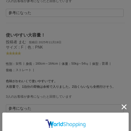
7人のお客様が参考になったと回答しています
LILY BROWN
リリーブラウン
参考になった
LILY BROWN Lingerie
リリーブラウンランジェリー
使いやすい大容量！
LITTLE UNION TOKYO
投稿者 まむ
投稿日 2025年11月19日
リトルユニオン トウキョウ
サイズ：F
|
色：PNK
女性
160cm～164cm
50kg～54㎏
普通
性別：
身長：
体重：
体型：
made of Organics
ストレート
骨格：
メイドオブオーガニクス
色味がかわいくて使いやすいです。
MICHU COQUETTE
大容量で、1泊分の荷物は余裕で入りました。2泊くらいなら全然行けそう。
ミチュ コケット
3人のお客様が参考になったと回答しています
MIESROHE
ミースロエ
参考になった
miies miim
ミーエスミーム
大容量で使いやすい！