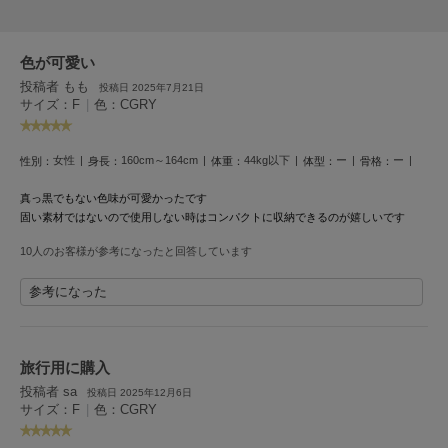
フレイアイディー
FURFUR
ファーファー
色が可愛い
投稿者 もも
投稿日 2025年7月21日
サイズ：F
|
色：CGRY
gelato pique
ジェラート ピケ
女性
160cm～164cm
44kg以下
ー
ー
性別：
身長：
体重：
体型：
骨格：
GELATO PIQUE CAT&DOG
真っ黒でもない色味が可愛かったです
ジェラート ピケ キャットアンドドッグ
固い素材ではないので使用しない時はコンパクトに収納できるのが嬉しいです
gelato pique Sleep
10人のお客様が参考になったと回答しています
ジェラート ピケ スリープ
参考になった
GRAMICCI
グラミチ
旅行用に購入
投稿者 sa
投稿日 2025年12月6日
Henon.
サイズ：F
|
色：CGRY
へノン