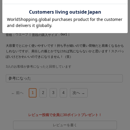
Mila Owen
投稿者 m
投稿日 2025年10月28日
ミラオーウェン
サイズ：F
|
色：CGRY
MOIGE
モワージュ
女性
155cm～159cm
50kg～54㎏
普通
性別：
身長：
体重：
体型：
ウエーブ
0or1
骨格：
普段の購入サイズ：
MUCHA
ミュシャ
大容量でとにかく使いやすいです！持ち手が細いので重い荷物だと肩痛くなるかも
しれないですが、肩出しの服とかでなければ気にならないかと思います！スクバっ
ぽいけどかわいいのできになりません！（笑）
NEW Balance
3人のお客様が参考になったと回答しています
ニューバランス
参考になった
nezu
ネズ
← 前へ
1
2
3
4
次へ →
NIKE
ナイキ
NOWNS
レビュー投稿で全員に30ポイントプレゼント！
ナウンス
レビューを書く
null.