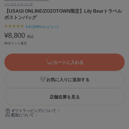
バッグ
トートバッグ
ASICS
アシックス
【USAGI ONLINE/ZOZOTOWN限定】Lily Bearトラベル
ボストンバッグ
4.9 (16件のレビュー)
Ballelite
¥8,800
バレリット
税込
80ポイント還元
BANDOLIER
バンドリヤー
カートに入れる
Barbour
バブアー
お気に入りに追加する
Beyond Closet
ビヨンドクローゼット
店舗在庫を見る
Calvin Klein
ギフトラッピングについて
カルバン・クライン
配送について
CELFORD
セルフォード