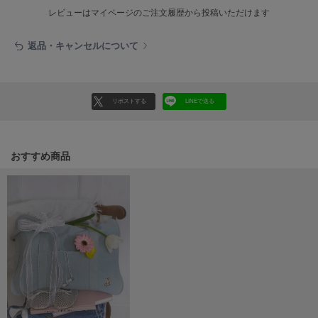
ヌル
レビューはマイページのご注文履歴から投稿いただけます
返品・キャンセルについて
On
オン
Onitsuka Tiger
リポストする
LINEで送る
オニツカ タイガー
ORGUE
オルグ
おすすめ商品
ORR
オル
PATRICK
パトリック
Philly chocolate
フィリーチョコレート