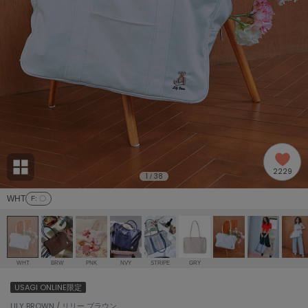
adidas
アディダス
(2005)
adidas by Stella McCartney
アディダス バイ ステラマッカートニー
916)
ALLISON BROWN
アリソンブラウン
07)
amabro
アマブロ
リー (664)
Ame no chi Hare
2229
アメノチハレ
1
38
/
ョン雑貨 (865)
WHT
F
: 〇
AMOMMA
アモマ
/ランジェリー (127)
ánuans
ェア (121)
アニュアンス
WHT
BRW
PNK
NVY
STRIPE
GRY
ànuke
USAGI ONLINE限定
 (124)
アンヌーク
LILY BROWN / リリー ブラウン