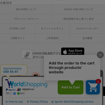
水着/浴衣
MA CARDについて
USAGI ONLINEについて
プライバシーポリシー
特定商取引法に基づく表示
STORE LIST
オフィシャルサイト
カスタマーセンター
ご利用ガイド
ご利用規約
会社概要
USAGI ONLINEアプリ
ダウンロードはこちら
x
facebook
instagram
LINE
mail
Copyright © 2018 Usagi Online Co.,Ltd. All Rights Reserved.
¥8,800
カートに入れる
税込