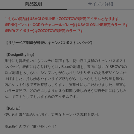
商品説明
サイズ／詳細
célon
セロン
こちらの商品はUSAGI ONLINE・ZOZOTOWN限定アイテムとなります
※PNK(ピンク)・CGRY(チャコールグレー)はUSAGI ONLINE限定カラーです
Clarks Premium
※IVR(アイボリー)はZOZOTOWN限定カラーです
クラークス
【リリーベア刺繍が可愛いキャンバスボストンバッグ】
CODE A
コードエー
【Design/Styling】
旅行にも普段使いにもマルチに活躍する、使い勝手抜群のキャンバスボスト
COLE HAAN
ンバッグ。表面にはさりげなくLily Bearの刺繍を、裏面にはLILY BROWNの
コール ハーン
ロゴ刺繍をあしらい、シンプルながらもオリジナリティのあるデザインに仕
上げました。持ち歩きやすいサイズ感ながら、しっかりとした容量を確保。
CONVERSE
内ポケット付きで整理整頓もしやすく、実用性にもこだわりました。豊富な
コンバース
カラー展開で、どの色にしようか迷う時間も楽しめそう♡自分用にはもちろ
ん、ギフトとしてもおすすめのアイテムです。
DANSKIN
【Fabric】
ダンスキン
使い込むほど風合いが増す、丈夫なキャンバス素材を使用。
※底板付きです（取り外し不可）