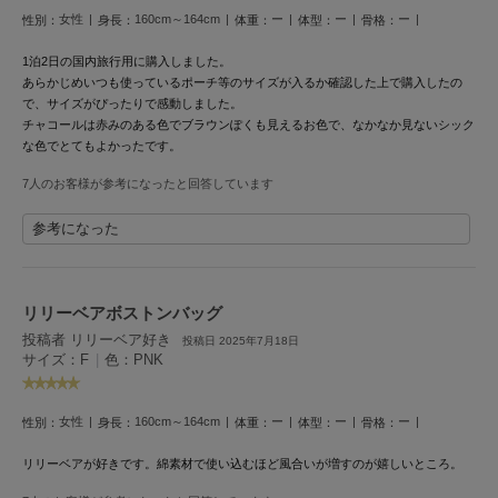
HUNTER
女性
160cm～164cm
ー
ー
ー
性別：
身長：
体重：
体型：
骨格：
ハンター
1泊2日の国内旅行用に購入しました。
HOKA ONEONE
あらかじめいつも使っているポーチ等のサイズが入るか確認した上で購入したの
ホカ オネオネ
で、サイズがぴったりで感動しました。
チャコールは赤みのある色でブラウンぽくも見えるお色で、なかなか見ないシック
な色でとてもよかったです。
KEEN
7人のお客様が参考になったと回答しています
キーン
参考になった
LAATO
ラート
リリーベアボストンバッグ
le
投稿者 リリーベア好き
投稿日 2025年7月18日
ル
サイズ：F
|
色：PNK
le coq sportif
ルコックスポルティフ
女性
160cm～164cm
ー
ー
ー
性別：
身長：
体重：
体型：
骨格：
LeSportsac
リリーベアが好きです。綿素材で使い込むほど風合いが増すのが嬉しいところ。
レスポートサック