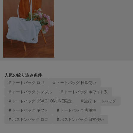
TODAYFUL
トゥデイフル
TSURU by Mariko Oikawa
ツルバイマリコオイカワ
UGG
アグ
UNDERSON UNDERSON
アンダーソン アンダーソン
人気の絞り込み条件
# トートバッグ ロゴ
# トートバッグ 日常使い
un/neu
アンノイ
# トートバッグ シンプル
# トートバッグ ホワイト系
# トートバッグ USAGI ONLINE限定
# 旅行 トートバッグ
URBAN RESEARCH ROSSO
アーバンリサーチ ロッソ
# トートバッグ ギフト
# トートバッグ 実用性
# ボストンバッグ ロゴ
# ボストンバッグ 日常使い
USAGI Books
ウサギブックス