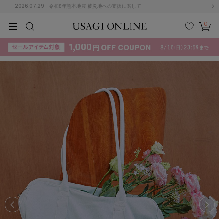
2026.07.29
令和8年熊本地震 被災地への支援に関して
0
MEN
MEN
KIDS
KIDS
BABY
BABY
BEAUTY
BEAUTY
LIFE STYLE
LIFE STYLE
検索
お気
カー
に入
ト
り
(715)
(3074)
B
C
D
E
F
G
I
J
K
L
M
N
ス/ドレス (1179)
P
Q
R
S
T
U
(570)
その
W
X
Y
Z
他
890)
ルームウェア (535)
ACYM
アシーム
(121)