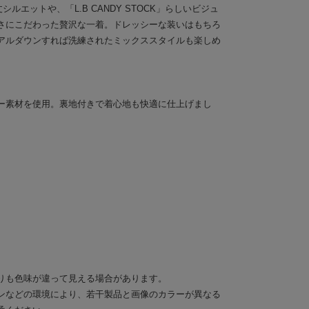
ルエットや、「L.B CANDY STOCK」らしいビジュ
さにこだわった贅沢な一着。ドレッシーな装いはもちろ
アルダウンすれば洗練されたミックススタイルも楽しめ
ー素材を使用。裏地付きで着心地も快適に仕上げまし
りも色味が違って見える場合があります。
ンなどの環境により、若干製品と画像のカラーが異なる