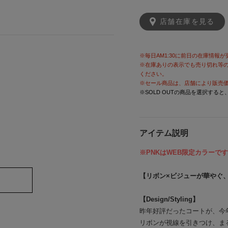
店舗在庫を見る
※毎日AM1:30に前日の在庫情報
※在庫ありの表示でも売り切れ等
ください。
※セール商品は、店舗により販売
※SOLD OUTの商品を選択する
アイテム説明
※PNKはWEB限定カラーです
【リボン×ビジューが華やぐ
【Design/Styling】
昨年好評だったコートが、今
リボンが視線を引きつけ、ま