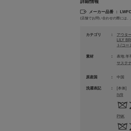
詳細情報
メーカー品番 ： LWFC2
(店舗でお問い合わせの際には、
カテゴリ
アウタ
LILY 
ト/コー
素材
表地:羊
サステ
原産国
中国
洗濯表記
[本体]
IVR
PNK