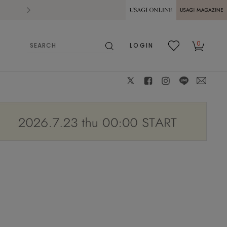
2026.07.28
熊本県熊本地方を震源とする地震の影響によ
USAGI ONLINE
USAGI
0
LOGIN
MAGAZINE
検
お気
カー
索
に入
ト
り
X
facebook
instagram
LINE
mail
DNVY
0
: 〇
1
: △