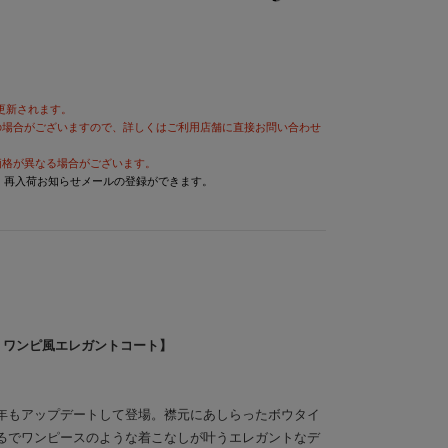
が更新されます。
の場合がございますので、詳しくはご利用店舗に直接お問い合わせ
価格が異なる場合がございます。
と、再入荷お知らせメールの登録ができます。
、ワンピ風エレガントコート】
年もアップデートして登場。襟元にあしらったボウタイ
るでワンピースのような着こなしが叶うエレガントなデ