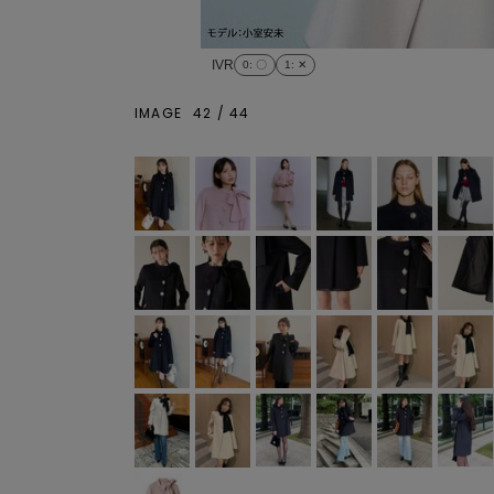
IVR
0
: 〇
1
: ✕
IMAGE
42
/
44