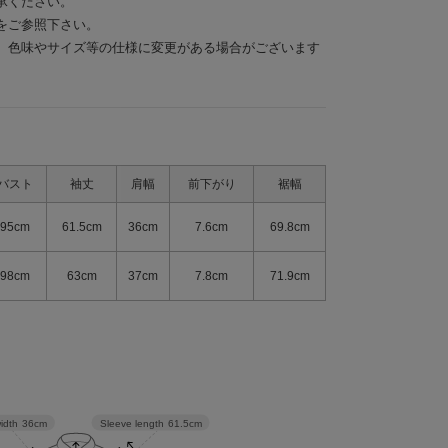
承ください。
をご参照下さい。
、色味やサイズ等の仕様に変更がある場合がございます
バスト
袖丈
肩幅
前下がり
裾幅
95cm
61.5cm
36cm
7.6cm
69.8cm
98cm
63cm
37cm
7.8cm
71.9cm
Sleeve length
61.5cm
idth
36cm