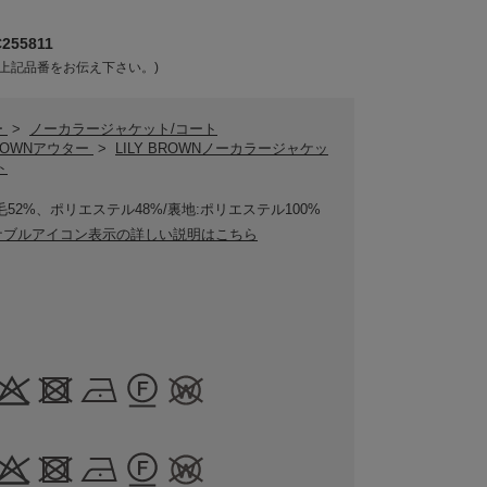
55811
上記品番をお伝え下さい。)
ー
>
ノーカラージャケット/コート
BROWNアウター
>
LILY BROWNノーカラージャケッ
ト
毛52%、ポリエステル48%/裏地:ポリエステル100%
ナブルアイコン表示の詳しい説明はこちら