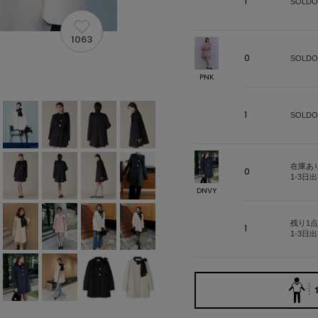
1
SOLDO
1063
0
SOLDO
PNK
1
SOLDO
在庫あ
0
1-3日
DNVY
残り1点
1
1-3日