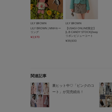
LILY BROWN
LILY BROWN
LILY BROWN | MNHキー
【USAGI ONLINE限定】
リング
[L.B CANDY STOCK]2way
リボンビジューコート
¥2,970
¥39,930
関連記事
裏ヒット中♡「ピンクのコ
ート」が完売続出！