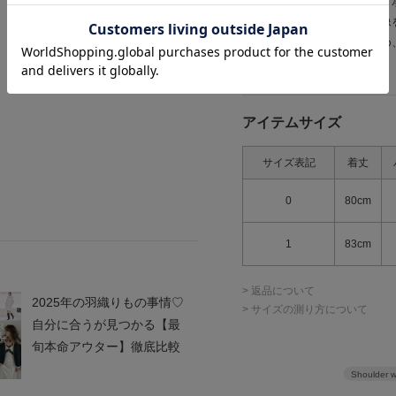
場合もございます。予めご了
商品の色味は、商品単品画像
※商品画像はサンプルのため
ので、予めご了承ください。
アイテムサイズ
サイズ表記
着丈
0
80cm
1
83cm
> 返品について
2025年の羽織りもの事情♡
> サイズの測り方について
自分に合うが見つかる【最
旬本命アウター】徹底比較
Shoulder w