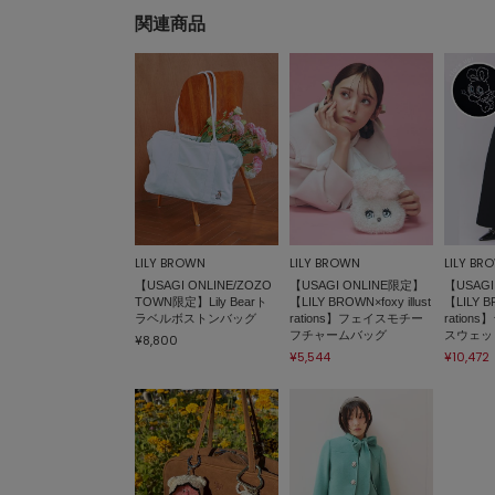
関連商品
LILY BROWN
LILY BROWN
LILY BR
【USAGI ONLINE/ZOZO
【USAGI ONLINE限定】
【USAGI
TOWN限定】Lily Bearト
【LILY BROWN×foxy illust
【LILY BR
ラベルボストンバッグ
rations】フェイスモチー
ratio
フチャームバッグ
スウェッ
¥8,800
¥5,544
¥10,472