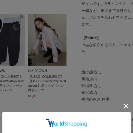
ザインです。Aラインのミニ丈シ
ー釦など、細部まで女性らし
ん、パンツを合わせてカジュ
ます。
【Fabric】
上品な柔らかさのミニシャギ
た。
OWN
LILY BROWN
透け感;なし
 ONLINE限定】
【USAGI ONLINE限定】
裏地;あり
OWN×foxy illust
【LILY BROWN×foxy illust
伸縮性;なし
ns】ラインストーン
rations】ボウタイリボン
トパンツ
付きシャツ
光沢感;なし
¥11,165
生地の厚さ;厚手
※照明の関係により、実際よ
またパソコン・スマートフォ