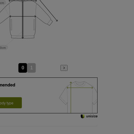
5cm
80cm
0
1
mended
ody type