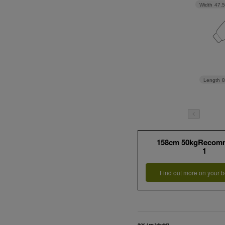
Width
47.
Length
158cm 50kgRecom
1
Find out more on your b