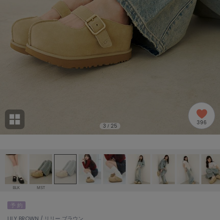
adidas
アディダス
(2005)
adidas by Stella McCartney
アディダス バイ ステラマッカートニー
916)
ALLISON BROWN
アリソンブラウン
07)
amabro
アマブロ
リー (664)
Ame no chi Hare
396
アメノチハレ
3
25
/
ョン雑貨 (865)
AMOMMA
アモマ
/ランジェリー (127)
ánuans
ェア (121)
アニュアンス
BLK
MST
ànuke
予 約
 (124)
アンヌーク
LILY BROWN / リリー ブラウン