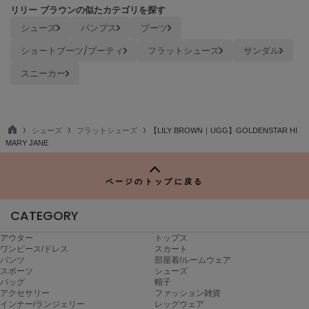
ヌル
リリー ブラウンの似たカテゴリを探す
シューズ
パンプス
ブーツ
ショートブーツ/ブーティ
フラットシューズ
サンダル
On
オン
スニーカー
Onitsuka Tiger
オニツカ タイガー
シューズ
フラットシューズ
【LILY BROWN｜UGG】GOLDENSTAR HI
ORGUE
TO
MARY JANE
オルグ
P
ORR
ページのトップに戻る
オル
CATEGORY
アウター
トップス
PATRICK
ワンピース/ドレス
スカート
パトリック
パンツ
部屋着/ルームウェア
スポーツ
シューズ
Philly chocolate
バッグ
帽子
フィリーチョコレート
アクセサリー
ファッション雑貨
インナー/ランジェリー
レッグウェア