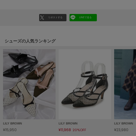
HUNTER
ハンター
リポストする
LINEで送る
HOKA ONEONE
ホカ オネオネ
シューズの人気ランキング
KEEN
キーン
LAATO
ラート
le
ル
le coq sportif
ルコックスポルティフ
LILY BROWN
LILY BROWN
LILY BROWN
LeSportsac
¥15,950
¥11,968
¥23,980
20%OFF
レスポートサック