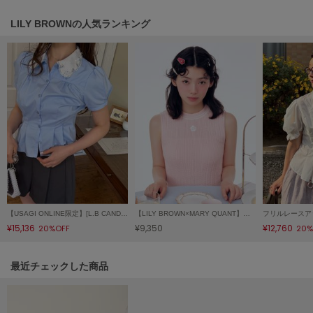
LILY BROWN
LILY BROWNの人気ランキング
リリーブラウン
LILY BROWN Lingerie
リリーブラウンランジェリー
LITTLE UNION TOKYO
リトルユニオン トウキョウ
made of Organics
メイドオブオーガニクス
MICHU COQUETTE
ミチュ コケット
【USAGI ONLINE限定】[L.B CANDY STOCK]ビジューアタッチドカラー ペプラムブラウス
【LILY BROWN×MARY QUANT】デイジー刺繍ケーブルノースリニット
フリルレースア
¥15,136
¥9,350
¥12,760
20%OFF
20%
MIESROHE
ミースロエ
関連記事
最近チェックした商品
miies miim
ミーエスミーム