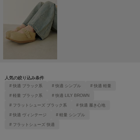
Mila Owen
ミラオーウェン
MOIGE
モワージュ
MUCHA
ミュシャ
NEW Balance
ニューバランス
人気の絞り込み条件
nezu
# 快適 ブラック系
# 快適 シンプル
# 快適 軽量
ネズ
# 軽量 ブラック系
# 快適 LILY BROWN
NIKE
# フラットシューズ ブラック系
# 快適 履き心地
ナイキ
# 快適 ヴィンテージ
# 軽量 シンプル
NOWNS
# フラットシューズ 快適
ナウンス
null.