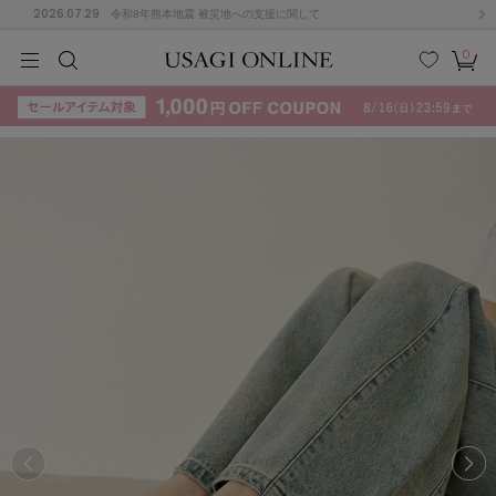
2026.07.29
令和8年熊本地震 被災地への支援に関して
0
MEN
MEN
KIDS
KIDS
BABY
BABY
BEAUTY
BEAUTY
LIFE STYLE
LIFE STYLE
検索
お気
カー
に入
ト
り
(715)
(3074)
B
C
D
E
F
G
I
J
K
L
M
N
ス/ドレス (1179)
P
Q
R
S
T
U
(570)
その
W
X
Y
Z
他
890)
ルームウェア (535)
ACYM
アシーム
(121)