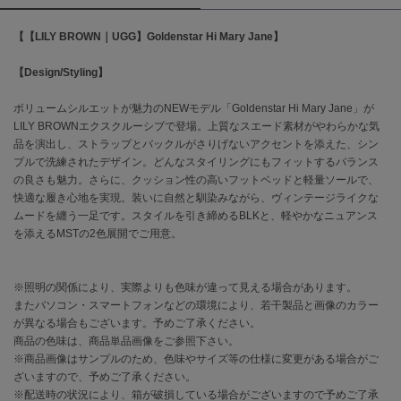
【【LILY BROWN｜UGG】Goldenstar Hi Mary Jane】
célon
セロン
【Design/Styling】
Clarks Premium
クラークス
ボリュームシルエットが魅力のNEWモデル「Goldenstar Hi Mary Jane」が
LILY BROWNエクスクルーシブで登場。上質なスエード素材がやわらかな気
CODE A
品を演出し、ストラップとバックルがさりげないアクセントを添えた、シン
コードエー
プルで洗練されたデザイン。どんなスタイリングにもフィットするバランス
の良さも魅力。さらに、クッション性の高いフットベッドと軽量ソールで、
COLE HAAN
快適な履き心地を実現。装いに自然と馴染みながら、ヴィンテージライクな
コール ハーン
ムードを纏う一足です。スタイルを引き締めるBLKと、軽やかなニュアンス
を添えるMSTの2色展開でご用意。
CONVERSE
コンバース
※照明の関係により、実際よりも色味が違って見える場合があります。
またパソコン・スマートフォンなどの環境により、若干製品と画像のカラー
DANSKIN
が異なる場合もございます。予めご了承ください。
ダンスキン
商品の色味は、商品単品画像をご参照下さい。
※商品画像はサンプルのため、色味やサイズ等の仕様に変更がある場合がご
ざいますので、予めご了承ください。
※配送時の状況により、箱が破損している場合がございますので予めご了承