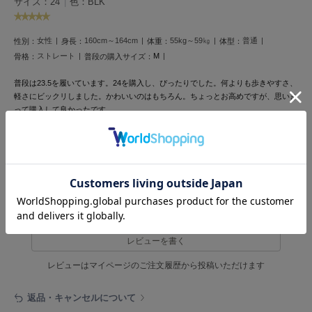
サイズ：24
|
色：BLK
フレイアイディー
FURFUR
ファーファー
女性
160cm～164cm
55kg～59㎏
普通
性別：
身長：
体重：
体型：
ストレート
М
骨格：
普段の購入サイズ：
普段は23.5を履いています。24を購入し、ぴったりでした。何よりも歩きやすさ、
gelato pique
軽さにビックリしました。かわいいのはもちろん。ちょっとお高めですが、思いき
ジェラート ピケ
って購入して良かったです。
1人のお客様が参考になったと回答しています
GELATO PIQUE CAT&DOG
ジェラート ピケ キャットアンドドッグ
参考になった
gelato pique Sleep
ジェラート ピケ スリープ
GRAMICCI
レビュー投稿で全員に30ポイントプレゼント！
グラミチ
レビューを書く
レビューはマイページのご注文履歴から投稿いただけます
Henon.
へノン
返品・キャンセルについて