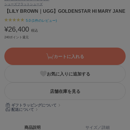
シューズ
フラットシューズ
ASICS
アシックス
【LILY BROWN｜UGG】GOLDENSTAR HI MARY JANE
5.0 (1件のレビュー)
¥26,400
税込
Ballelite
バレリット
240ポイント還元
BANDOLIER
バンドリヤー
カートに入れる
Barbour
バブアー
お気に入りに追加する
Beyond Closet
ビヨンドクローゼット
店舗在庫を見る
ギフトラッピングについて
Calvin Klein
配送について
カルバン・クライン
CELFORD
商品説明
サイズ／詳細
セルフォード