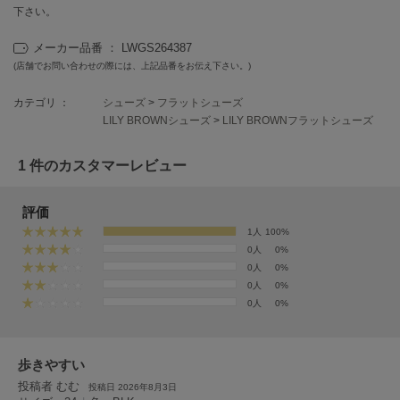
EIMY ISTOIRE
下さい。
エイミー イストワール
メーカー品番 ： LWGS264387
emmi
エミ
(店舗でお問い合わせの際には、上記品番をお伝え下さい。)
カテゴリ ：
シューズ
>
フラットシューズ
emmi atelier
エミ アトリエ
LILY BROWNシューズ
>
LILY BROWNフラットシューズ
emmi yoga
1 件のカスタマーレビュー
エミヨガ
ETRÉ TOKYO
評価
エトレトウキョウ
1人
100%
0人
0%
ey
0人
0%
アイ
0人
0%
0人
0%
FILA
フィラ
歩きやすい
投稿者 むむ
投稿日 2026年8月3日
FRAY I.D