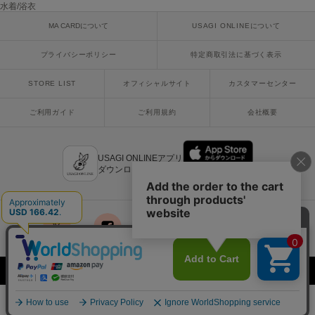
水着/浴衣
poláura
ポローラ
MA CARDについて
USAGI ONLINEについて
PUMA
プライバシーポリシー
特定商取引法に基づく表示
プーマ
STORE LIST
オフィシャルサイト
カスタマーセンター
ご利用ガイド
ご利用規約
会社概要
Reebok
リーボック
USAGI ONLINEアプリ
ダウンロードはこちら
SALOMON
サロモン
sanrio house
サンリオハウス
x
facebook
instagram
LINE
mail
SESAME STREET MARKET
セサミストリートマーケット
Copyright © 2018 Usagi Online Co.,Ltd. All Rights Reserved.
SHAKA
¥26,400
カートに入れる
税込
シャカ