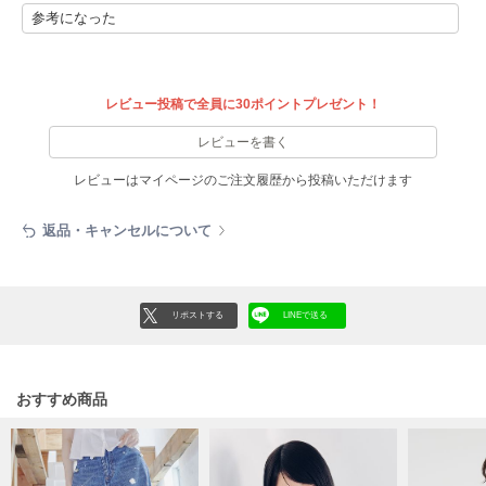
参考になった
LILY BROWN
リリーブラウン
LILY BROWN Lingerie
レビュー投稿で全員に30ポイントプレゼント！
リリーブラウンランジェリー
レビューを書く
LITTLE UNION TOKYO
リトルユニオン トウキョウ
レビューはマイページのご注文履歴から投稿いただけます
返品・キャンセルについて
made of Organics
メイドオブオーガニクス
MICHU COQUETTE
リポストする
LINEで送る
ミチュ コケット
MIESROHE
ミースロエ
おすすめ商品
miies miim
ミーエスミーム