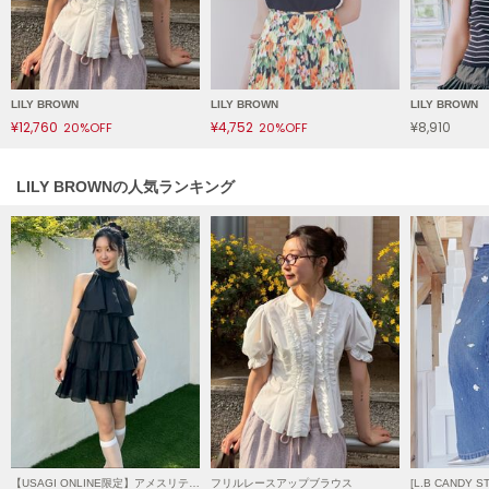
ヌル
On
LILY BROWN
LILY BROWN
LILY BROWN
オン
¥12,760
¥4,752
¥8,910
20%OFF
20%OFF
Onitsuka Tiger
オニツカ タイガー
LILY BROWNの人気ランキング
ORGUE
オルグ
ORR
オル
PATRICK
パトリック
Philly chocolate
フィリーチョコレート
【USAGI ONLINE限定】アメスリティアードワンピース
フリルレースアップブラウス