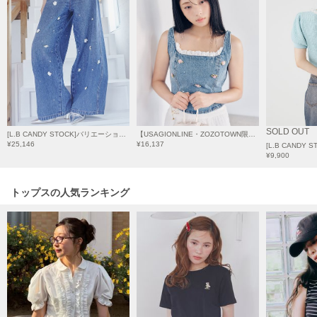
Mila Owen
ミラオーウェン
MOIGE
モワージュ
MUCHA
ミュシャ
SOLD OUT
[L.B CANDY STOCK]バリエーションビジューデニムパンツ
【USAGIONLINE・ZOZOTOWN限定】[L.B CANDY STOCK]バリエーションビジューデニムビスチェ
¥25,146
¥16,137
NEW Balance
¥9,900
ニューバランス
トップスの人気ランキング
nezu
ネズ
NIKE
ナイキ
NOWNS
ナウンス
null.