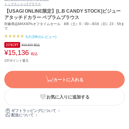
トップス
シャツ/ブラウス
ASICS
アシックス
【USAGI ONLINE限定】[L.B CANDY STOCK]ビジュー
アタッチドカラー ペプラムブラウス
対象商品MAX40%オフタイムセール 8/8（土）0：00～8/16（日）23：59ま
で
Ballelite
バレリット
5.0 (3件のレビュー)
20%
OFF
¥18,920
税込
BANDOLIER
¥15,136
バンドリヤー
税込
137ポイント還元
Barbour
バブアー
カートに入れる
Beyond Closet
ビヨンドクローゼット
お気に入りに追加する
Calvin Klein
ギフトラッピングについて
カルバン・クライン
配送について
CELFORD
セルフォード