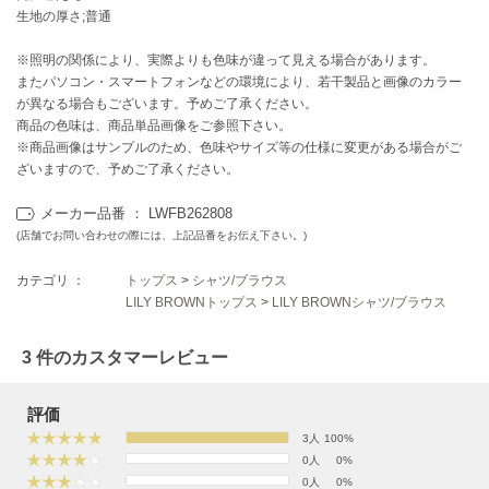
EIMY ISTOIRE
生地の厚さ;普通
エイミー イストワール
※照明の関係により、実際よりも色味が違って見える場合があります。
emmi
エミ
またパソコン・スマートフォンなどの環境により、若干製品と画像のカラー
が異なる場合もございます。予めご了承ください。
商品の色味は、商品単品画像をご参照下さい。
emmi atelier
エミ アトリエ
※商品画像はサンプルのため、色味やサイズ等の仕様に変更がある場合がご
ざいますので、予めご了承ください。
emmi yoga
エミヨガ
メーカー品番 ： LWFB262808
(店舗でお問い合わせの際には、上記品番をお伝え下さい。)
ETRÉ TOKYO
エトレトウキョウ
カテゴリ ：
トップス
>
シャツ/ブラウス
LILY BROWNトップス
>
LILY BROWNシャツ/ブラウス
ey
アイ
3 件のカスタマーレビュー
評価
FILA
フィラ
3人
100%
0人
0%
FRAY I.D
0人
0%