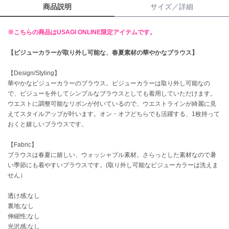
商品説明
サイズ／詳細
célon
セロン
※こちらの商品はUSAGI ONLINE限定アイテムです。
Clarks Premium
【ビジューカラーが取り外し可能な、春夏素材の華やかなブラウス】
クラークス
【Design/Styling】
CODE A
華やかなビジューカラーのブラウス。ビジューカラーは取り外し可能なの
コードエー
で、ビジューを外してシンプルなブラウスとしても着用していただけます。
ウエストに調整可能なリボンが付いているので、ウエストラインが綺麗に見
COLE HAAN
えてスタイルアップが叶います。オン・オフどちらでも活躍する、1枚持って
コール ハーン
おくと嬉しいブラウスです。
CONVERSE
【Fabric】
コンバース
ブラウスは春夏に嬉しい、ウォッシャブル素材。さらっとした素材なので暑
い季節にも着やすいブラウスです。(取り外し可能なビジューカラーは洗えま
せん）
DANSKIN
ダンスキン
透け感;なし
裏地;なし
伸縮性;なし
光沢感;なし