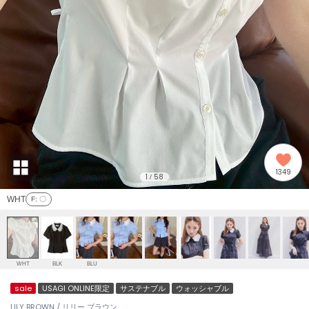
adidas
アディダス
(2008)
adidas by Stella McCartney
アディダス バイ ステラマッカートニー
914)
ALLISON BROWN
アリソンブラウン
03)
amabro
アマブロ
リー (655)
Ame no chi Hare
1349
アメノチハレ
1
58
/
ョン雑貨 (848)
WHT
F
: 〇
AMOMMA
アモマ
/ランジェリー (127)
ánuans
ェア (124)
アニュアンス
WHT
BLK
BLU
ànuke
sale
USAGI ONLINE限定
サステナブル
ウォッシャブル
 (121)
アンヌーク
LILY BROWN / リリー ブラウン