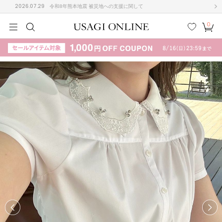
2026.07.29
令和8年熊本地震 被災地への支援に関して
0
MEN
MEN
KIDS
KIDS
BABY
BABY
BEAUTY
BEAUTY
LIFE STYLE
LIFE STYLE
検索
お気
カー
に入
ト
り
(708)
(3024)
B
C
D
E
F
G
I
J
K
L
M
N
ス/ドレス (1160)
P
Q
R
S
T
U
(561)
その
W
X
Y
Z
他
882)
ルームウェア (541)
ACYM
アシーム
(121)