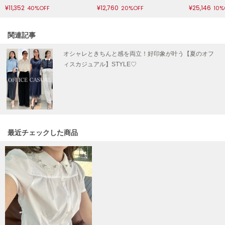
¥11,352
¥12,760
¥25,146
40%OFF
20%OFF
10%
poláura
ポローラ
関連記事
PUMA
プーマ
オシャレときちんと感を両立！好印象が叶う【夏のオフ
ィスカジュアル】STYLE♡
Reebok
リーボック
SALOMON
最近チェックした商品
サロモン
sanrio house
サンリオハウス
SESAME STREET MARKET
セサミストリートマーケット
SHAKA
シャカ