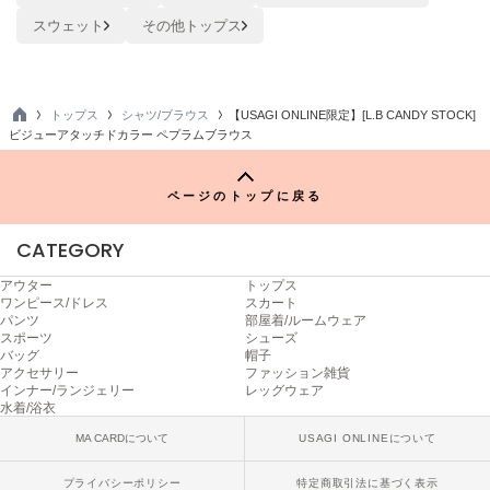
スウェット
その他トップス
SUICOKE
スイコック
SUPERGA
トップス
シャツ/ブラウス
【USAGI ONLINE限定】[L.B CANDY STOCK]
スペルガ
TO
ビジューアタッチドカラー ペプラムブラウス
P
swanë
スワネ
ページのトップに戻る
CATEGORY
TAW&TOE
トーアンドトー
アウター
トップス
ワンピース/ドレス
スカート
パンツ
部屋着/ルームウェア
TEVA
スポーツ
シューズ
テバ
バッグ
帽子
アクセサリー
ファッション雑貨
インナー/ランジェリー
レッグウェア
The Barnnet
水着/浴衣
ザバーネット
MA CARDについて
USAGI ONLINEについて
THE NORTH FACE
ザ・ノース・フェイス
プライバシーポリシー
特定商取引法に基づく表示