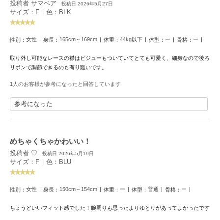
投稿者 サマベア
HUNTER
投稿日 2026年5月27日
ハンター
サイズ：F
|
色：BLK
HOKA ONEONE
ホカ オネオネ
女性
165cm～169cm
44kg以下
ー
ー
性別：
身長：
体重：
体型：
骨格：
取り外し可能なレースの襟はビジューもついていてとても可愛く、細身なので後ろ
リボンで調節できるのも有り難いです。
KEEN
キーン
1人のお客様が参考になったと回答しています
参考になった
LAATO
ラート
めちゃくちゃかわいい！
le
投稿者 ♡
投稿日 2026年5月19日
ル
サイズ：F
|
色：BLU
le coq sportif
ルコックスポルティフ
女性
150cm～154cm
ー
普通
ー
性別：
身長：
体重：
体型：
骨格：
LeSportsac
ちょうどいいフィット感でした！腕周りも思ったよりゆとりがあってよかったです
レスポートサック