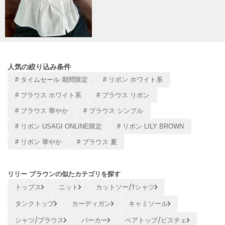
Sneakers by emmi
スニーカーズ バイ エミ
Snow Peak
スノーピーク
人気の絞り込み条件
SNIDEL
# タイムセール 期間限定
# リボン ホワイト系
スナイデル
# ブラウス ホワイト系
# ブラウス リボン
SNIDEL HOME
スナイデル ホーム
# ブラウス 華やか
# ブラウス シンプル
# リボン USAGI ONLINE限定
# リボン LILY BROWN
SOFER
ソフェル
# リボン 華やか
# ブラウス 夏
SOMEWHERE BUTTER.
サムウェアバター
リリー ブラウンの似たカテゴリを探す
トップス
ニット
カットソー/Tシャツ
SORIN
ソリン
タンクトップ
カーディガン
キャミソール
Stylevoice for xxx
シャツ/ブラウス
パーカー
ベアトップ/ビスチェ
スタイルヴォイスフォー