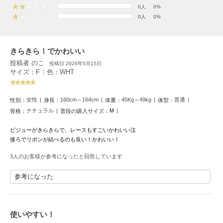
フレイアイディー
0人
0%
0人
0%
FURFUR
ファーファー
きらきら！でかわいい
投稿者 のこ
投稿日 2026年5月15日
gelato pique
サイズ：F
|
色：WHT
ジェラート ピケ
GELATO PIQUE CAT&DOG
女性
160cm～164cm
45Kg～49kg
普通
性別：
身長：
体重：
体型：
ジェラート ピケ キャットアンドドッグ
ナチュラル
M
骨格：
普段の購入サイズ：
gelato pique Sleep
ビジューがきらきらで、レースもすごいかわいい泣
ジェラート ピケ スリープ
後ろでリボンが結べるのも良い！かわいい！
GRAMICCI
3人のお客様が参考になったと回答しています
グラミチ
参考になった
Henon.
へノン
使いやすい！