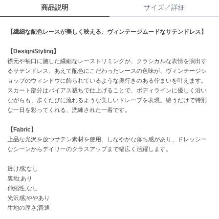
商品説明
サイズ／詳細
célon
セロン
【繊細な配色レースが美しく映える、ヴィンテージムードなサテンドレス】
Clarks Premium
【Design/Styling】
クラークス
襟元や袖口に施した繊細なレーストリミングが、クラシカルな表情を演出す
るサテンドレス。あえて配色にこだわったレースの色味が、ヴィンテージシ
CODE A
ョップのウィンドウに飾られているような奥行きのある佇まいを叶えます。
コードエー
スカート部分はバイアス裁ちで仕上げることで、ボディラインに優しく沿い
ながらも、歩くたびに流れるような美しいドレープを表現。纏うだけで特別
COLE HAAN
な一日を彩ってくれる、洗練された一着です。
コール ハーン
【Fabric】
CONVERSE
コンバース
上品な光沢を放つサテン素材を使用。しなやかな落ち感があり、ドレッシー
なシーンからデイリーのクラスアップまで幅広く活躍します。
透け感;なし
DANSKIN
裏地;あり
ダンスキン
伸縮性;なし
光沢感;ややあり
生地の厚さ;普通