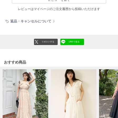
フレイアイディー
レビューはマイページのご注文履歴から投稿いただけます
FURFUR
ファーファー
返品・キャンセルについて
gelato pique
ジェラート ピケ
リポストする
LINEで送る
GELATO PIQUE CAT&DOG
ジェラート ピケ キャットアンドドッグ
おすすめ商品
gelato pique Sleep
ジェラート ピケ スリープ
GRAMICCI
グラミチ
Henon.
へノン