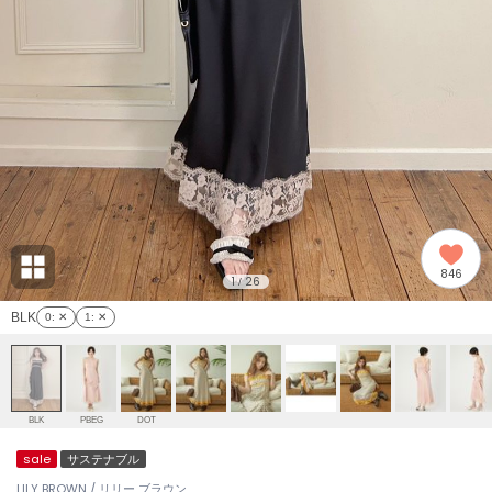
adidas
アディダス
(2008)
adidas by Stella McCartney
アディダス バイ ステラマッカートニー
914)
ALLISON BROWN
アリソンブラウン
03)
amabro
アマブロ
リー (655)
Ame no chi Hare
846
アメノチハレ
1
26
/
ョン雑貨 (848)
BLK
0
: ✕
1
: ✕
AMOMMA
アモマ
/ランジェリー (127)
ánuans
ェア (124)
アニュアンス
BLK
PBEG
DOT
ànuke
sale
サステナブル
 (121)
アンヌーク
LILY BROWN / リリー ブラウン