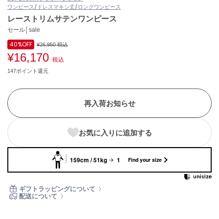
ワンピース/ドレス
マキシ丈/ロングワンピース
ASICS
アシックス
レーストリムサテンワンピース
セール│sale
40%
OFF
¥26,950
税込
¥16,170
Ballelite
税込
バレリット
147ポイント還元
BANDOLIER
バンドリヤー
再入荷お知らせ
Barbour
バブアー
お気に入りに追加する
Beyond Closet
ビヨンドクローゼット
159cm / 51kg
1
Find your size
Calvin Klein
ギフトラッピングについて
カルバン・クライン
配送について
CELFORD
セルフォード