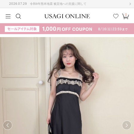
2026.07.29
令和8年熊本地震 被災地への支援に関して
0
MEN
MEN
KIDS
KIDS
BABY
BABY
BEAUTY
BEAUTY
LIFE STYLE
LIFE STYLE
検索
お気
カー
に入
ト
り
(708)
(3024)
B
C
D
E
F
G
I
J
K
L
M
N
ス/ドレス (1160)
P
Q
R
S
T
U
(561)
その
W
X
Y
Z
他
882)
ルームウェア (541)
ACYM
アシーム
(121)