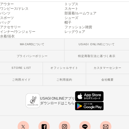
アウター
トップス
poláura
ポローラ
ワンピース/ドレス
スカート
パンツ
部屋着/ルームウェア
スポーツ
シューズ
PUMA
バッグ
帽子
プーマ
アクセサリー
ファッション雑貨
インナー/ランジェリー
レッグウェア
水着/浴衣
MA CARDについて
USAGI ONLINEについて
Reebok
リーボック
プライバシーポリシー
特定商取引法に基づく表示
STORE LIST
オフィシャルサイト
カスタマーセンター
SALOMON
サロモン
ご利用ガイド
ご利用規約
会社概要
sanrio house
サンリオハウス
USAGI ONLINEアプリ
ダウンロードはこちら
SESAME STREET MARKET
セサミストリートマーケット
SHAKA
シャカ