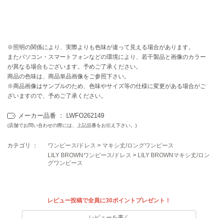
EIMY ISTOIRE
エイミー イストワール
emmi
エミ
※照明の関係により、実際よりも色味が違って見える場合があります。
またパソコン・スマートフォンなどの環境により、若干製品と画像のカラー
emmi atelier
エミ アトリエ
が異なる場合もございます。予めご了承ください。
商品の色味は、商品単品画像をご参照下さい。
emmi yoga
※商品画像はサンプルのため、色味やサイズ等の仕様に変更がある場合がご
エミヨガ
ざいますので、予めご了承ください。
ETRÉ TOKYO
メーカー品番 ： LWFO262149
エトレトウキョウ
(店舗でお問い合わせの際には、上記品番をお伝え下さい。)
ey
カテゴリ ：
ワンピース/ドレス
>
マキシ丈/ロングワンピース
アイ
LILY BROWNワンピース/ドレス
>
LILY BROWNマキシ丈/ロン
グワンピース
FILA
フィラ
レビュー投稿で全員に30ポイントプレゼント！
FRAY I.D
レビューを書く