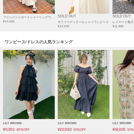
HUNTER
ハンター
SOLD OUT
SOLD OUT
フリンジジャガードシャーリングワンピース
HOKA ONEONE
¥10,450
サファリディテールシャツワンピース
ホカ オネオネ
¥10,450
¥11,990
ワンピース/ドレスの人気ランキング
KEEN
キーン
LAATO
ラート
le
ル
le coq sportif
ルコックスポルティフ
LILY BROWN
LILY BROWN
LILY BROWN
LeSportsac
¥11,352
¥20,592
¥19,305
レスポートサック
40%OFF
10%OFF
10%