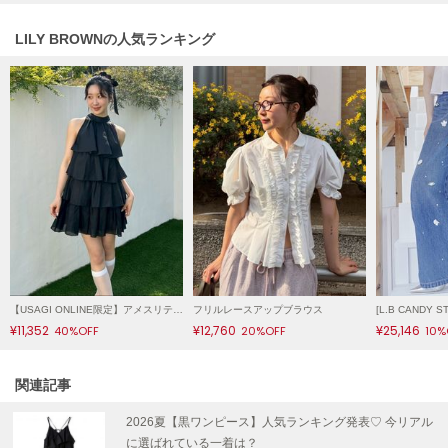
LILY BROWN
LILY BROWNの人気ランキング
リリーブラウン
LILY BROWN Lingerie
リリーブラウンランジェリー
LITTLE UNION TOKYO
リトルユニオン トウキョウ
made of Organics
メイドオブオーガニクス
MICHU COQUETTE
ミチュ コケット
【USAGI ONLINE限定】アメスリティアードワンピース
フリルレースアップブラウス
¥11,352
¥12,760
¥25,146
40%OFF
20%OFF
10%
MIESROHE
ミースロエ
関連記事
miies miim
ミーエスミーム
2026夏【黒ワンピース】人気ランキング発表♡ 今リアル
に選ばれている一着は？