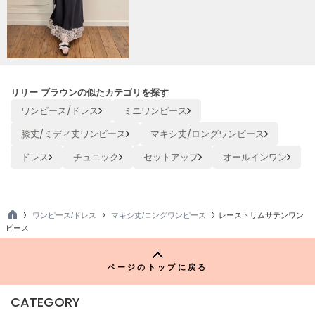
ヌル
On
オン
リリー ブラウンの似たカテゴリを探す
Onitsuka Tiger
ワンピース/ドレス
ミニワンピース
オニツカ タイガー
膝丈/ミディ丈ワンピース
マキシ丈/ロングワンピース
ORGUE
オルグ
ドレス
チュニック
セットアップ
オールインワン
ORR
オル
ワンピース/ドレス
マキシ丈/ロングワンピース
レーストリムサテンワン
TO
ピース
P
PATRICK
パトリック
ページのトップに戻る
Philly chocolate
フィリーチョコレート
CATEGORY