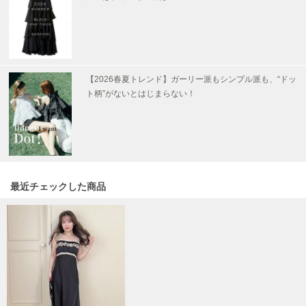
Mila Owen
ミラオーウェン
MOIGE
モワージュ
【2026春夏トレンド】ガーリー派もシンプル派も、“ドッ
MUCHA
ト柄”がないとはじまらない！
ミュシャ
NEW Balance
ニューバランス
最近チェックした商品
nezu
ネズ
NIKE
ナイキ
NOWNS
ナウンス
null.