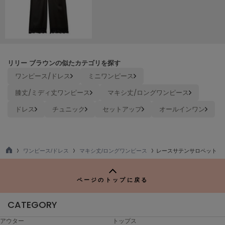
Mila Owen
ミラオーウェン
MOIGE
モワージュ
MUCHA
リリー ブラウンの似たカテゴリを探す
ミュシャ
ワンピース/ドレス
ミニワンピース
膝丈/ミディ丈ワンピース
マキシ丈/ロングワンピース
ドレス
チュニック
セットアップ
オールインワン
NEW Balance
ニューバランス
nezu
ネズ
ワンピース/ドレス
マキシ丈/ロングワンピース
レースサテンサロペット
TO
NIKE
P
ナイキ
ページのトップに戻る
NOWNS
ナウンス
CATEGORY
アウター
トップス
null.