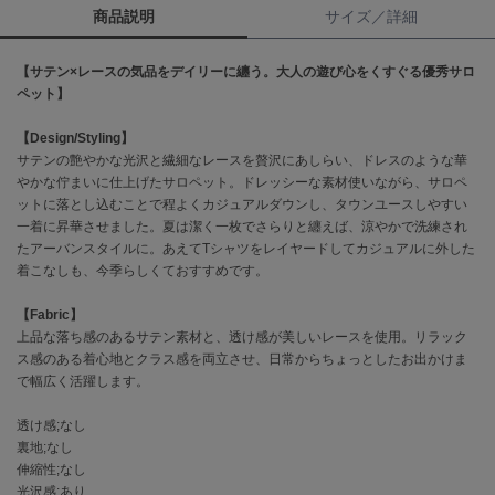
商品説明
サイズ／詳細
célon
セロン
【サテン×レースの気品をデイリーに纏う。大人の遊び心をくすぐる優秀サロ
ペット】
Clarks Premium
クラークス
【Design/Styling】
サテンの艶やかな光沢と繊細なレースを贅沢にあしらい、ドレスのような華
CODE A
やかな佇まいに仕上げたサロペット。ドレッシーな素材使いながら、サロペ
コードエー
ットに落とし込むことで程よくカジュアルダウンし、タウンユースしやすい
一着に昇華させました。夏は潔く一枚でさらりと纏えば、涼やかで洗練され
COLE HAAN
たアーバンスタイルに。あえてTシャツをレイヤードしてカジュアルに外した
コール ハーン
着こなしも、今季らしくておすすめです。
CONVERSE
コンバース
【Fabric】
上品な落ち感のあるサテン素材と、透け感が美しいレースを使用。リラック
ス感のある着心地とクラス感を両立させ、日常からちょっとしたお出かけま
で幅広く活躍します。
DANSKIN
ダンスキン
透け感;なし
裏地;なし
伸縮性;なし
光沢感;あり