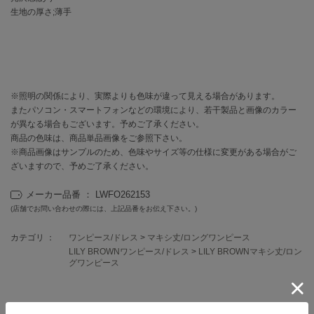
EIMY ISTOIRE
生地の厚さ;薄手
エイミー イストワール
emmi
エミ
emmi atelier
エミ アトリエ
※照明の関係により、実際よりも色味が違って見える場合があります。
またパソコン・スマートフォンなどの環境により、若干製品と画像のカラー
emmi yoga
が異なる場合もございます。予めご了承ください。
エミヨガ
商品の色味は、商品単品画像をご参照下さい。
※商品画像はサンプルのため、色味やサイズ等の仕様に変更がある場合がご
ETRÉ TOKYO
ざいますので、予めご了承ください。
エトレトウキョウ
メーカー品番 ： LWFO262153
ey
(店舗でお問い合わせの際には、上記品番をお伝え下さい。)
アイ
カテゴリ ：
ワンピース/ドレス
>
マキシ丈/ロングワンピース
LILY BROWNワンピース/ドレス
>
LILY BROWNマキシ丈/ロン
グワンピース
FILA
フィラ
FRAY I.D