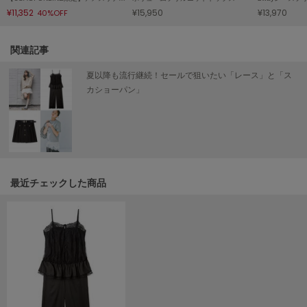
¥11,352
¥15,950
¥13,970
40%OFF
LILY BROWN
リリーブラウン
関連記事
LILY BROWN Lingerie
リリーブラウンランジェリー
夏以降も流行継続！セールで狙いたい「レース」と「ス
カショーパン」
LITTLE UNION TOKYO
リトルユニオン トウキョウ
made of Organics
メイドオブオーガニクス
最近チェックした商品
MICHU COQUETTE
ミチュ コケット
MIESROHE
ミースロエ
miies miim
ミーエスミーム