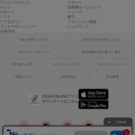
ワンピース/ドレス
スカート
ヌル
パンツ
部屋着/ルームウェア
スポーツ
シューズ
バッグ
帽子
アクセサリー
ファッション雑貨
On
インナー/ランジェリー
レッグウェア
オン
水着/浴衣
MA CARDについて
USAGI ONLINEについて
Onitsuka Tiger
オニツカ タイガー
プライバシーポリシー
特定商取引法に基づく表示
ORGUE
オルグ
STORE LIST
オフィシャルサイト
カスタマーセンター
ご利用ガイド
ご利用規約
会社概要
ORR
オル
USAGI ONLINEアプリ
ダウンロードはこちら
PATRICK
パトリック
Philly chocolate
フィリーチョコレート
x
facebook
instagram
LINE
mail