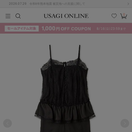
2026.07.29
令和8年熊本地震 被災地への支援に関して
0
MEN
MEN
KIDS
KIDS
BABY
BABY
BEAUTY
BEAUTY
LIFE STYLE
LIFE STYLE
検索
お気
カー
に入
ト
り
(684)
(2929)
B
C
D
E
F
G
I
J
K
L
M
N
ス/ドレス (1145)
P
Q
R
S
T
U
(546)
その
W
X
Y
Z
他
850)
ルームウェア (535)
ACYM
アシーム
(121)