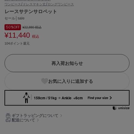
ワンピース/ドレス
マキシ丈/ロングワンピース
ASICS
アシックス
レースサテンサロペット
セール│sale
50%
OFF
¥22,880
税込
¥11,440
Ballelite
税込
バレリット
104ポイント還元
BANDOLIER
バンドリヤー
再入荷お知らせ
Barbour
バブアー
お気に入りに追加する
Beyond Closet
ビヨンドクローゼット
159cm / 51kg
Ankle +6cm
Find your size
Calvin Klein
ギフトラッピングについて
カルバン・クライン
配送について
CELFORD
セルフォード