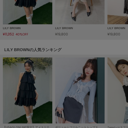
HUNTER
ハンター
HOKA ONEONE
ホカ オネオネ
LILY BROWN
LILY BROWN
LILY BROWN
¥11,352
¥19,800
¥19,800
40%OFF
KEEN
キーン
LILY BROWNの人気ランキング
LAATO
ラート
le
ル
le coq sportif
ルコックスポルティフ
LeSportsac
レスポートサック
【USAGI ONLINE限定】アメスリティアードワンピース
ボリュームフリルニットトップス
2wayレース