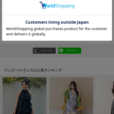
フレイアイディー
レビュー投稿で全員に30ポイントプレゼント！
レビューを書く
FURFUR
ファーファー
レビューはマイページのご注文履歴から投稿いただけます
返品・キャンセルについて
gelato pique
ジェラート ピケ
GELATO PIQUE CAT&DOG
リポストする
LINEで送る
ジェラート ピケ キャットアンドドッグ
gelato pique Sleep
ジェラート ピケ スリープ
ワンピース/ドレスの人気ランキング
GRAMICCI
グラミチ
Henon.
へノン