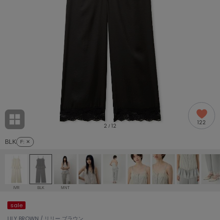
adidas
アディダス
(1996)
adidas by Stella McCartney
アディダス バイ ステラマッカートニー
893)
ALLISON BROWN
アリソンブラウン
98)
amabro
アマブロ
リー (663)
Ame no chi Hare
122
アメノチハレ
2
12
/
ョン雑貨 (858)
BLK
F
: ✕
AMOMMA
アモマ
/ランジェリー (127)
ánuans
ェア (119)
アニュアンス
IVR
BLK
MNT
ànuke
sale
 (124)
アンヌーク
LILY BROWN / リリー ブラウン