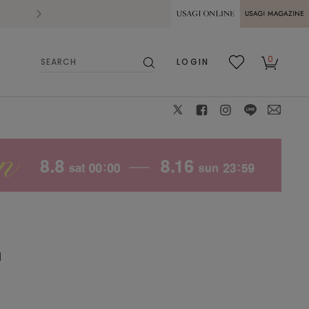
2026.07.28
熊本県熊本地方を震源とする地震の影響によ
USAGI ONLINE
USAGI
0
LOGIN
MAGAZINE
検
お気
カー
索
に入
ト
り
X
facebook
instagram
LINE
mail