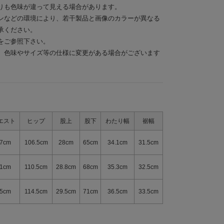
りも色味が違って見える場合があります。
ンなどの環境により、若干製品と画像のカラーが異なる
承ください。
をご参照下さい。
、色味やサイズ等の仕様に変更がある場合がございます
エスト
ヒップ
股上
股下
わたり幅
裾幅
7cm
106.5cm
28cm
65cm
34.1cm
31.5cm
1cm
110.5cm
28.8cm
68cm
35.3cm
32.5cm
5cm
114.5cm
29.5cm
71cm
36.5cm
33.5cm