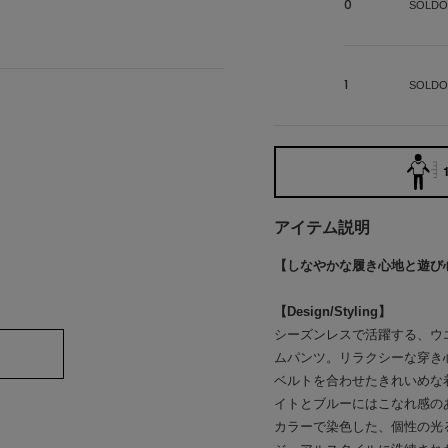
0
SOLDO
1
SOLDO
アイテム説明
【しなやかな履き心地と遊び
【Design/Styling】
シーズンレスで活躍する、ウ
ムパンツ。リラクシーな穿き
ベルトを合わせたきれいめな
イトとブルーにはこなれ感の
カラーで染色した、個性の光