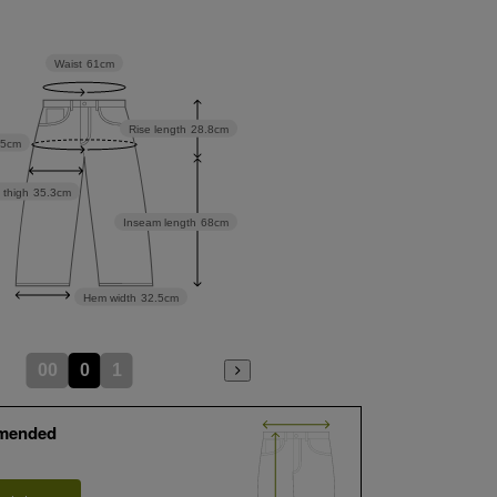
Waist
61cm
Rise length
28.8cm
.5cm
 thigh
35.3cm
Inseam length
68cm
Hem width
32.5cm
00
0
1
mended