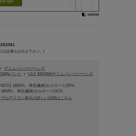
ody type
62081
上記品番をお伝え下さい。)
>
デニムパンツ/ジーンズ
BROWNパンツ
>
LILY BROWNデニムパンツ/ジーンズ
・BEG】綿65%、再生繊維(セルロース)35%
】綿69%、再生繊維(セルロース)31%
ナブルアイコン表示の詳しい説明はこちら