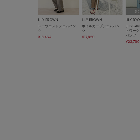
S
LILY BROWN
LILY BROWN
LILY BR
ローウエストデニムパン
ホイルカーブデニムパン
[L.B C
ツ
ツ
トワーク
パンツ
¥13,464
¥17,820
¥23,760