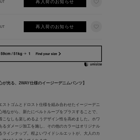
再入荷のお知らせ
UT
再入荷のお知らせ
UT
159cm / 51kg
1
Find your size
心が光る、2WAY仕様のイージーデニムパンツ】
エストゴムとドロスト仕様を組み合わせたイージーデニ
心地ながら、新たにベルトループをプラスすることで、
着こなしも楽しめるようデザイン性を高めました。ホワ
あるダメージ加工を施し、その他のカラーはオリジナル
るラインナップ。程よいワイドシルエットが、大人のカ