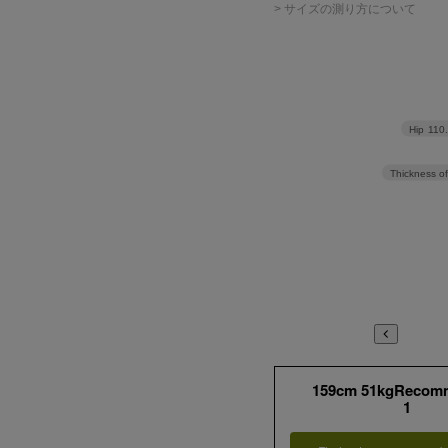
> サイズの測り方について
Hip
110
Thickness of
159cm 51kgRecom
1