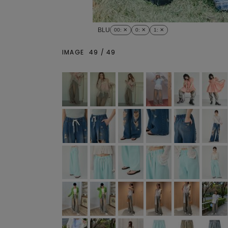
BLU
00
: ✕
0
: ✕
1
: ✕
IMAGE
49
/
49