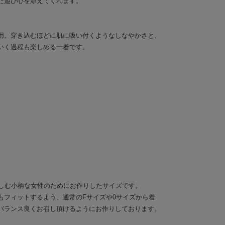
た遊び心を添えてくれます。
用。穿き込むほどに肌に吸い付くようなしなやかさと、
いく過程も楽しめる一着です。
楽しむ小柄な女性のためにお作りしたサイズです。
もフィットするよう、通常のFサイズや0サイズから着
バランス良くお召し頂けるようにお作りしております。