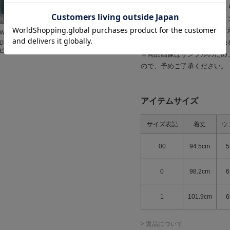
※照明の関係により、実際よ
OLD OUT
またパソコン・スマートフォ
場合もございます。予めご了
OWN
商品の色味は、商品単品画像
ANDY STOCK]カッ
ビジューデニム
※商品画像はサンプルのため
ので、予めご了承ください。
アイテムサイズ
サイズ表記
着丈
ウ
00
94.5cm
5
0
98.2cm
6
1
101.9cm
6
> 返品について