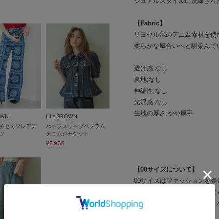
ジュアルスタイルに洗練され
【Fabric】
リヨセル混のデニム素材を使
柔らかな風合いへと馴染んで
透け感;なし
裏地;なし
伸縮性;なし
光沢感;なし
生地の厚さ;やや厚手
OWN
LILY BROWN
チセミフレアデ
ハーフスリーブペプラム
ツ
デニムジャケット
¥8,965
【00サイズについて】
00サイズはファッションを
身長が小さめの小柄な女性に
丈・袖丈などをリサイズし、