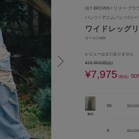
LILY BROWN
/ リリー ブラ
パンツ
/
デニムパンツ/ジー
ワイドレッグ
セール│sale
レビューはまだありません
¥15,950
(税込)
¥7,975
Next
50
(税込)
00
SOLDO
BEG
0
SOLDO