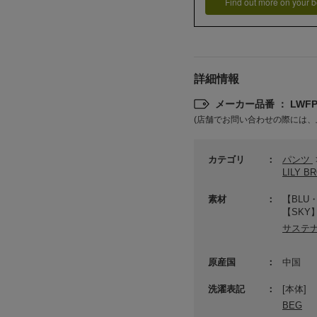
Find out more on your b
詳細情報
メーカー品番 ： LWFP2
(店舗でお問い合わせの際には、
カテゴリ
パンツ
LILY 
素材
【BLU
【SKY
サステ
原産国
中国
洗濯表記
[本体]
BEG