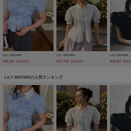
Mila Owen
ミラオーウェン
MOIGE
モワージュ
MUCHA
ミュシャ
LILY BROWN
LILY BROWN
LILY BROWN
¥15,136
¥12,760
¥16,137
20%OFF
20%OFF
10%
NEW Balance
ニューバランス
LILY BROWNの人気ランキング
nezu
ネズ
NIKE
ナイキ
NOWNS
ナウンス
null.