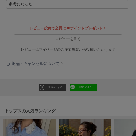
参考になった
LILY BROWN
リリーブラウン
LILY BROWN Lingerie
レビュー投稿で全員に30ポイントプレゼント！
リリーブラウンランジェリー
レビューを書く
LITTLE UNION TOKYO
リトルユニオン トウキョウ
レビューはマイページのご注文履歴から投稿いただけます
返品・キャンセルについて
made of Organics
メイドオブオーガニクス
MICHU COQUETTE
リポストする
LINEで送る
ミチュ コケット
MIESROHE
ミースロエ
トップスの人気ランキング
miies miim
ミーエスミーム