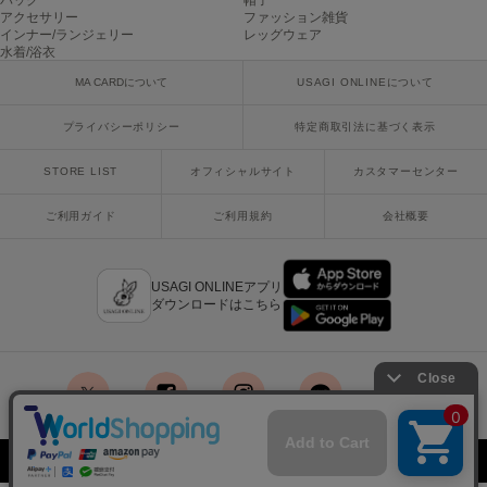
バッグ
帽子
アクセサリー
ファッション雑貨
インナー/ランジェリー
レッグウェア
Sneakers by emmi
スニーカーズ バイ エミ
水着/浴衣
MA CARDについて
USAGI ONLINEについて
Snow Peak
スノーピーク
プライバシーポリシー
特定商取引法に基づく表示
SNIDEL
STORE LIST
オフィシャルサイト
カスタマーセンター
スナイデル
ご利用ガイド
ご利用規約
会社概要
SNIDEL HOME
スナイデル ホーム
SOFER
USAGI ONLINEアプリ
ソフェル
ダウンロードはこちら
SOMEWHERE BUTTER.
サムウェアバター
SORIN
ソリン
x
facebook
instagram
LINE
mail
Copyright © 2018 Usagi Online Co.,Ltd. All Rights Reserved.
Stylevoice for xxx
スタイルヴォイスフォー