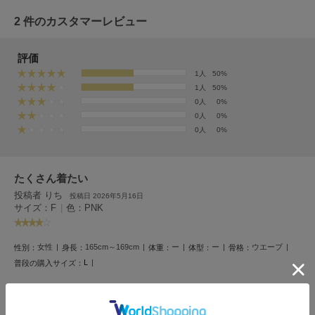
フレイアイディー
2 件のカスタマーレビュー
FURFUR
ファーファー
評価
1人
50%
1人
50%
gelato pique
0人
0%
ジェラート ピケ
0人
0%
0人
0%
GELATO PIQUE CAT&DOG
ジェラート ピケ キャットアンドドッグ
gelato pique Sleep
たくさん着たい
ジェラート ピケ スリープ
投稿者 りち
投稿日 2026年5月16日
サイズ：F
|
色：PNK
GRAMICCI
グラミチ
女性
165cm～169cm
ー
ー
ウエーブ
性別：
身長：
体重：
体型：
骨格：
L
普段の購入サイズ：
Henon.
へノン
標準体重辺りの体型のため、着太りするのでは…と不安でしたが、着てみるとそん
なことはありませんでした。肩周りもボリュームが出て凄いことになるのではと心