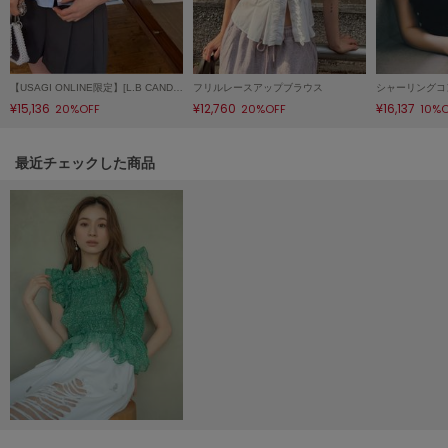
ヌル
On
【USAGI ONLINE限定】[L.B CANDY STOCK]ビジューアタッチドカラー ペプラムブラウス
フリルレースアップブラウス
オン
¥15,136
¥12,760
¥16,137
20%OFF
20%OFF
10%
Onitsuka Tiger
オニツカ タイガー
関連記事
最近チェックした商品
ORGUE
オルグ
ORR
オル
PATRICK
パトリック
Philly chocolate
フィリーチョコレート