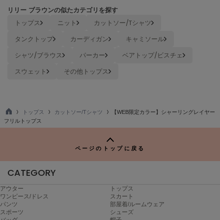
poláura
リリー ブラウンの似たカテゴリを探す
ポローラ
トップス
ニット
カットソー/Tシャツ
PUMA
タンクトップ
カーディガン
キャミソール
プーマ
シャツ/ブラウス
パーカー
ベアトップ/ビスチェ
スウェット
その他トップス
Reebok
リーボック
トップス
カットソー/Tシャツ
【WEB限定カラー】シャーリングレイヤー
TO
フリルトップス
SALOMON
P
サロモン
ページのトップに戻る
sanrio house
サンリオハウス
CATEGORY
SESAME STREET MARKET
セサミストリートマーケット
アウター
トップス
ワンピース/ドレス
スカート
パンツ
部屋着/ルームウェア
SHAKA
スポーツ
シューズ
シャカ