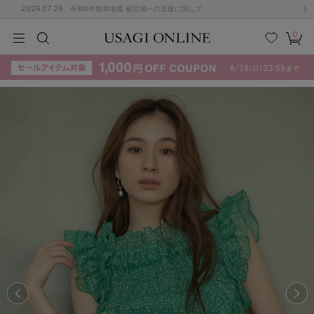
2026.07.29
令和8年熊本地震 被災地への支援に関して
0
MEN
MEN
KIDS
KIDS
BABY
BABY
BEAUTY
BEAUTY
LIFE STYLE
LIFE STYLE
検索
お気
カー
に入
ト
り
(715)
(3074)
B
C
D
E
F
G
I
J
K
L
M
N
ス/ドレス (1179)
P
Q
R
S
T
U
(570)
その
W
X
Y
Z
他
890)
ルームウェア (535)
ACYM
アシーム
(121)