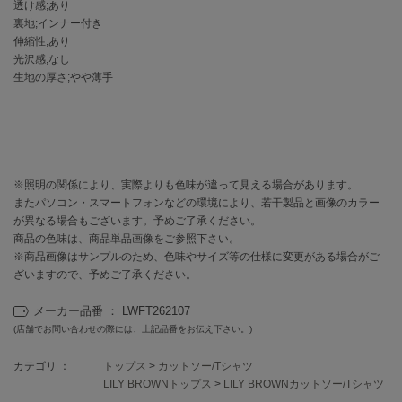
EIMY ISTOIRE
透け感;あり
エイミー イストワール
裏地;インナー付き
伸縮性;あり
emmi
光沢感;なし
エミ
生地の厚さ;やや薄手
emmi atelier
エミ アトリエ
emmi yoga
エミヨガ
※照明の関係により、実際よりも色味が違って見える場合があります。
またパソコン・スマートフォンなどの環境により、若干製品と画像のカラー
ETRÉ TOKYO
エトレトウキョウ
が異なる場合もございます。予めご了承ください。
商品の色味は、商品単品画像をご参照下さい。
※商品画像はサンプルのため、色味やサイズ等の仕様に変更がある場合がご
ey
アイ
ざいますので、予めご了承ください。
メーカー品番 ： LWFT262107
(店舗でお問い合わせの際には、上記品番をお伝え下さい。)
FILA
フィラ
カテゴリ ：
トップス
>
カットソー/Tシャツ
LILY BROWNトップス
>
LILY BROWNカットソー/Tシャツ
FRAY I.D