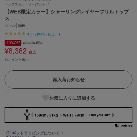
トップス
カットソー/Tシャツ
ASICS
アシックス
【WEB限定カラー】シャーリングレイヤーフリルトップ
ス
セール│sale
4.5 (2件のレビュー)
Ballelite
バレリット
40%
OFF
¥13,970
税込
¥8,382
BANDOLIER
税込
バンドリヤー
76ポイント還元
Barbour
バブアー
再入荷お知らせ
Beyond Closet
ビヨンドクローゼット
お気に入りに追加する
158cm / 51kg
Waist +9cm
Calvin Klein
Find your size
カルバン・クライン
CELFORD
ギフトラッピングについて
セルフォード