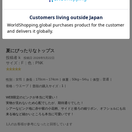
配していましたがそんなこともなく。。ウエスト周りもきゅっとなってて、決して
HUNTER
ハンター
華奢ではない私でもスタイルアップ見えして良かったです♩
5人のお客様が参考になったと回答しています
HOKA ONEONE
ホカ オネオネ
参考になった
KEEN
キーン
夏にぴったりなトップス
投稿者 k
投稿日 2026年5月22日
サイズ：F
|
色：PNK
LAATO
ラート
女性
170cm～174cm
50kg～54㎏
普通
性別：
身長：
体重：
体型：
ウエーブ
1
骨格：
普段の購入サイズ：
le
ル
WEB限定のピンクが本当に可愛い！
実物が見れないため心配でしたが、期待通りでした！
le coq sportif
シアーなピンク地に赤や紫の小花柄、サイドと後ろの細リボン、オフショルにも出
ルコックスポルティフ
来る袖など細かいところも本当に可愛いです！
LeSportsac
1人のお客様が参考になったと回答しています
レスポートサック