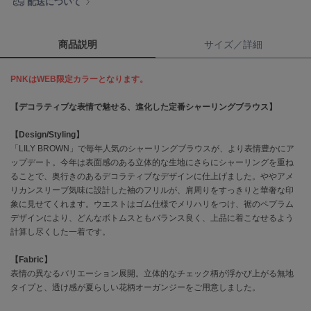
配送について
célon
セロン
商品説明
サイズ／詳細
Clarks Premium
クラークス
PNKはWEB限定カラーとなります。
【デコラティブな表情で魅せる、進化した定番シャーリングブラウス】
CODE A
コードエー
【Design/Styling】
COLE HAAN
「LILY BROWN」で毎年人気のシャーリングブラウスが、より表情豊かにア
コール ハーン
ップデート。今年は表面感のある立体的な生地にさらにシャーリングを重ね
ることで、奥行きのあるデコラティブなデザインに仕上げました。ややアメ
CONVERSE
リカンスリーブ気味に設計した袖のフリルが、肩周りをすっきりと華奢な印
コンバース
象に見せてくれます。ウエストはゴム仕様でメリハリをつけ、裾のペプラム
デザインにより、どんなボトムスともバランス良く、上品に着こなせるよう
計算し尽くした一着です。
DANSKIN
【Fabric】
ダンスキン
表情の異なるバリエーション展開。立体的なチェック柄が浮かび上がる無地
タイプと、透け感が夏らしい花柄オーガンジーをご用意しました。