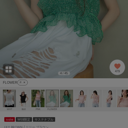
adidas
アディダス
(2005)
adidas by Stella McCartney
アディダス バイ ステラマッカートニー
916)
ALLISON BROWN
アリソンブラウン
07)
amabro
アマブロ
リー (664)
Ame no chi Hare
479
アメノチハレ
4
45
/
ョン雑貨 (865)
FLOWER
F
: ✕
AMOMMA
アモマ
/ランジェリー (127)
ánuans
ェア (121)
アニュアンス
WHT
BLK
PNK
FLOWER
ànuke
sale
WEB限定
サステナブル
 (124)
アンヌーク
LILY BROWN / リリー ブラウン