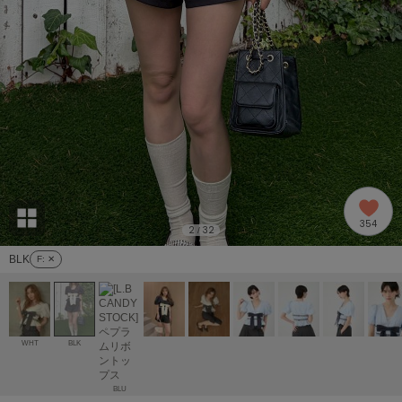
adidas
アディダス
(1978)
adidas by Stella McCartney
アディダス バイ ステラマッカートニー
887)
ALLISON BROWN
アリソンブラウン
97)
amabro
アマブロ
リー (645)
Ame no chi Hare
354
アメノチハレ
2
32
/
ョン雑貨 (850)
BLK
F
: ✕
AMOMMA
アモマ
/ランジェリー (127)
ánuans
ェア (119)
アニュアンス
WHT
BLK
ànuke
 (124)
アンヌーク
BLU