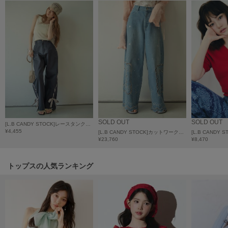
LILY BROWN
リリーブラウン
LILY BROWN Lingerie
リリーブラウンランジェリー
LITTLE UNION TOKYO
リトルユニオン トウキョウ
made of Organics
SOLD OUT
SOLD OUT
メイドオブオーガニクス
[L.B CANDY STOCK]レースタンクトップ
¥4,455
[L.B CANDY STOCK]カットワークビジューデニムパンツ
¥23,760
¥8,470
MICHU COQUETTE
ミチュ コケット
トップスの人気ランキング
MIESROHE
ミースロエ
miies miim
ミーエスミーム