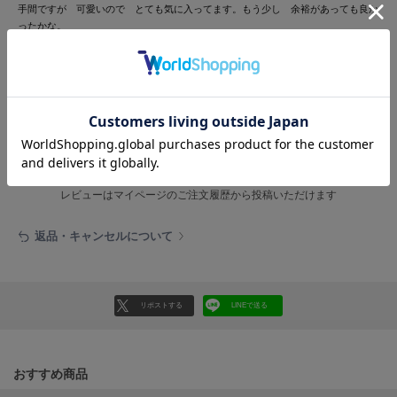
HUNTER
手間ですが 可愛いので とても気に入ってます。もう少し 余裕があっても良か
ハンター
ったかな。
HOKA ONEONE
参考になった
ホカ オネオネ
レビュー投稿で全員に30ポイントプレゼント！
KEEN
キーン
レビューを書く
レビューはマイページのご注文履歴から投稿いただけます
LAATO
ラート
返品・キャンセルについて
le
ル
リポストする
LINEで送る
le coq sportif
ルコックスポルティフ
LeSportsac
おすすめ商品
レスポートサック