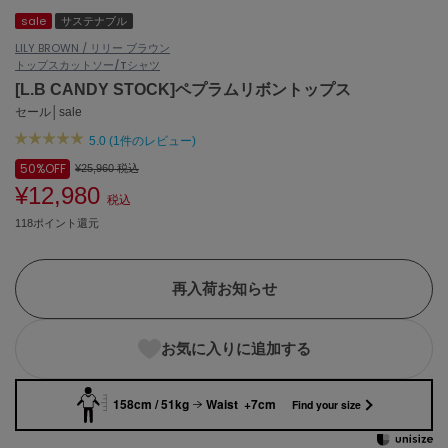
sale
サステナブル
ASICS
アシックス
LILY BROWN / リリー ブラウン
トップス
カットソー/Tシャツ
[L.B CANDY STOCK]ペプラムリボントップス
セール│sale
Ballelite
バレリット
5.0 (1件のレビュー)
50%
OFF
¥25,960
税込
BANDOLIER
バンドリヤー
¥12,980
税込
118ポイント還元
Barbour
バブアー
Beyond Closet
再入荷お知らせ
ビヨンドクローゼット
お気に入りに追加する
Calvin Klein
カルバン・クライン
158cm / 51kg
Waist +7cm
Find your size
CELFORD
セルフォード