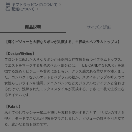
ギフトラッピングについて
配送について
célon
セロン
商品説明
サイズ／詳細
Clarks Premium
クラークス
【輝くビジューと大胆なリボンが共演する、主役級のペプラムトップス】
CODE A
コードエー
【Design/Styling】
フロントに配した大きなリボンが圧倒的な存在感を放つペプラムトップス。
COLE HAAN
ウエストをマークする配色のベルト部分には、「L.B CANDY STOCK」を象
コール ハーン
徴する煌めくビジューを贅沢にあしらい、クラス感のある華やぎを添えまし
た。コンパクトなシルエットとペプラムの裾が、スタイルアップを叶えつつ
CONVERSE
女性らしいラインを強調。デニムパンツなどカジュアルなアイテムと合わせ
コンバース
るだけで、洗練されたミックススタイルが完成する、まさに一枚で主役にな
るアイテムです。
DANSKIN
【Fabric】
ダンスキン
あえて少しワッシャー加工を施した素材を使用することで、リボンの甘さを
抑え、モードでこなれた印象をプラスしました。ビジューの輝きを引き立て
る、豊かな表情も魅力です。