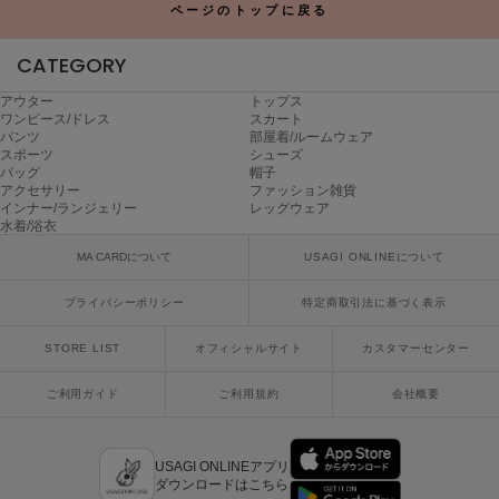
ページのトップに戻る
Sneakers by emmi
スニーカーズ バイ エミ
CATEGORY
Snow Peak
アウター
トップス
スノーピーク
ワンピース/ドレス
スカート
パンツ
部屋着/ルームウェア
スポーツ
シューズ
SNIDEL
バッグ
帽子
スナイデル
アクセサリー
ファッション雑貨
インナー/ランジェリー
レッグウェア
水着/浴衣
SNIDEL HOME
スナイデル ホーム
MA CARDについて
USAGI ONLINEについて
SOFER
プライバシーポリシー
特定商取引法に基づく表示
ソフェル
STORE LIST
オフィシャルサイト
カスタマーセンター
SOMEWHERE BUTTER.
サムウェアバター
ご利用ガイド
ご利用規約
会社概要
SORIN
ソリン
USAGI ONLINEアプリ
Stylevoice for xxx
ダウンロードはこちら
スタイルヴォイスフォー