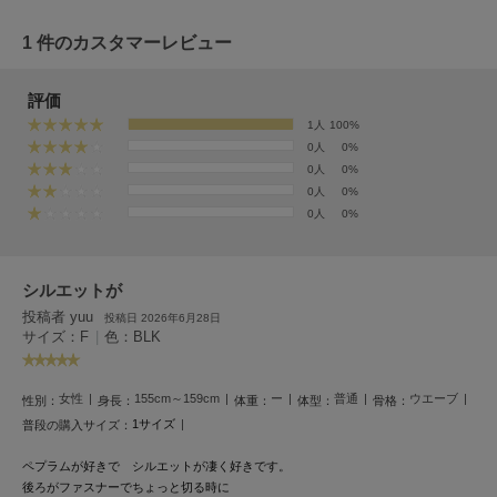
フレイアイディー
1 件のカスタマーレビュー
FURFUR
ファーファー
評価
1人
100%
0人
0%
gelato pique
ジェラート ピケ
0人
0%
0人
0%
GELATO PIQUE CAT&DOG
0人
0%
ジェラート ピケ キャットアンドドッグ
gelato pique Sleep
シルエットが
ジェラート ピケ スリープ
投稿者 yuu
投稿日 2026年6月28日
サイズ：F
|
色：BLK
GRAMICCI
グラミチ
女性
155cm～159cm
ー
普通
ウエーブ
性別：
身長：
体重：
体型：
骨格：
1サイズ
普段の購入サイズ：
Henon.
へノン
ペプラムが好きで シルエットが
凄く好きです。
後ろがファスナーでちょっと切る時に