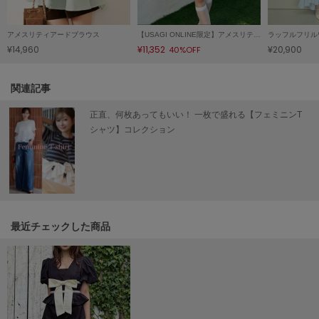
ヌル
アメスリティアードブラウス
【USAGI ONLINE限定】アメスリティアードワンピース
ラッフルフリル
¥14,960
¥11,352
¥20,900
40%OFF
On
オン
関連記事
Onitsuka Tiger
オニツカ タイガー
正直、何枚あってもいい！ 一枚で盛れる【フェミニンT
シャツ】コレクション
ORGUE
オルグ
ORR
オル
最近チェックした商品
PATRICK
パトリック
Philly chocolate
フィリーチョコレート