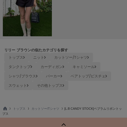
poláura
ポローラ
PUMA
プーマ
Reebok
リリー ブラウンの似たカテゴリを探す
リーボック
トップス
ニット
カットソー/Tシャツ
タンクトップ
カーディガン
キャミソール
SALOMON
シャツ/ブラウス
パーカー
ベアトップ/ビスチェ
サロモン
スウェット
その他トップス
sanrio house
サンリオハウス
SESAME STREET MARKET
セサミストリートマーケット
トップス
カットソー/Tシャツ
[L.B CANDY STOCK]ペプラムリボントッ
TO
プス
P
SHAKA
シャカ