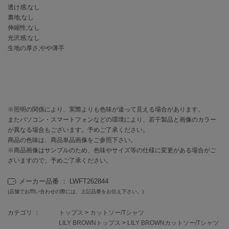
EIMY ISTOIRE
透け感;なし
エイミー イストワール
裏地;なし
伸縮性;なし
emmi
光沢感;なし
エミ
生地の厚さ;やや薄手
emmi atelier
エミ アトリエ
emmi yoga
エミヨガ
※照明の関係により、実際よりも色味が違って見える場合があります。
ETRÉ TOKYO
またパソコン・スマートフォンなどの環境により、若干製品と画像のカラー
エトレトウキョウ
が異なる場合もございます。予めご了承ください。
商品の色味は、商品単品画像をご参照下さい。
ey
※商品画像はサンプルのため、色味やサイズ等の仕様に変更がある場合がご
アイ
ざいますので、予めご了承ください。
メーカー品番 ： LWFT262844
(店舗でお問い合わせの際には、上記品番をお伝え下さい。)
FILA
フィラ
カテゴリ ：
トップス
>
カットソー/Tシャツ
LILY BROWNトップス
>
LILY BROWNカットソー/Tシャツ
FRAY I.D