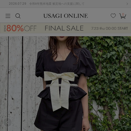
2026.07.29
令和8年熊本地震 被災地への支援に関して
0
MEN
MEN
KIDS
KIDS
BABY
BABY
BEAUTY
BEAUTY
LIFE STYLE
LIFE STYLE
検索
お気
カー
に入
ト
り
(674)
(2888)
B
C
D
E
F
G
I
J
K
L
M
N
ス/ドレス (1134)
P
Q
R
S
T
U
(543)
その
W
X
Y
Z
他
847)
ルームウェア (534)
ACYM
アシーム
(121)