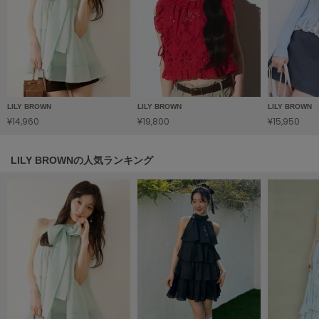
Mila Owen
ミラオーウェン
MOIGE
モワージュ
MUCHA
ミュシャ
LILY BROWN
LILY BROWN
LILY BROWN
¥14,960
¥19,800
¥15,950
NEW Balance
LILY BROWNの人気ランキング
ニューバランス
nezu
ネズ
NIKE
ナイキ
NOWNS
ナウンス
null.