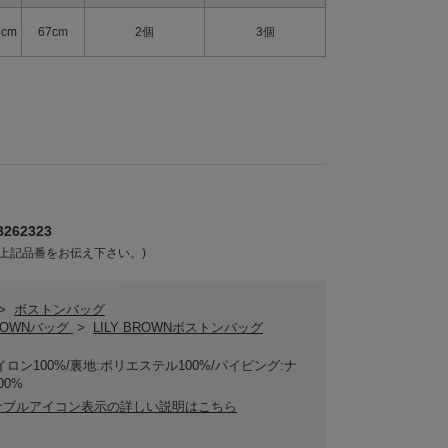
3cm
67cm
2個
3個
262323
上記品番をお伝え下さい。)
>
ボストンバッグ
BROWNバッグ
>
LILY BROWNボストンバッグ
イロン100%/裏地:ポリエステル100%/パイピング:ナ
00%
ナブルアイコン表示の詳しい説明はこちら