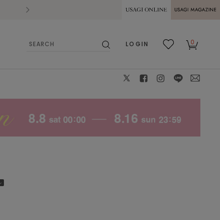
2026.07.28
熊本県熊本地方を震源とする地震の影響によ
USAGI ONLINE
USAGI
0
LOGIN
MAGAZINE
検
お気
カー
索
に入
ト
り
X
facebook
instagram
LINE
mail
ル
DNVY
F
: ✕