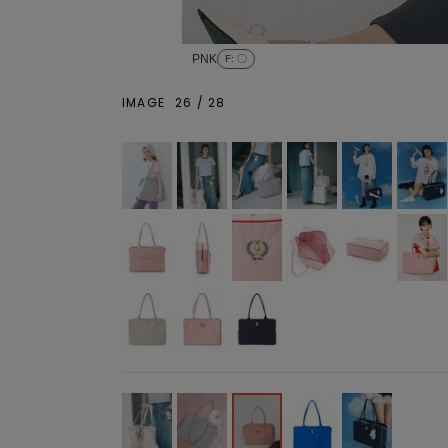
PNK
F
: 〇
IMAGE
26
/
28