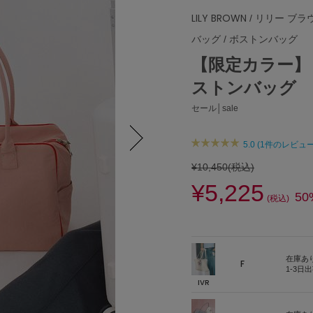
LILY BROWN
/ リリー ブラ
バッグ
/
ボストンバッグ
【限定カラー】【
ストンバッグ
セール│sale
5.0 (1件のレビュー
Next
¥10,450
(税込)
¥5,225
50
(税込)
在庫あ
F
1-3日
IVR