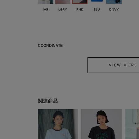
IVR
LGRY
PNK
BLU
DNVY
COORDINATE
VIEW MORE
関連商品