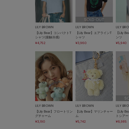
SOLD OUT
LILY BROWN
LILY BROWN
LILY BR
【Lily Bear】コンパクトT
【Lily Bear】エアラインT
【Lily 
シャツ(接触冷感)
シャツ
ンツ
¥4,752
¥3,960
¥5,940
S
LILY BROWN
LILY BROWN
LILY BR
【Lily Bear】フロートリン
【Lily Bear】マリンチャー
【Lily 
グチャーム
ム
トシアー
¥3,190
¥5,742
¥6,985