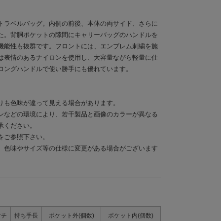
トラベルバッグ。内側の前後、本体の両サイド、さらに
た。背胴ポケットの隙間にキャリーバッグのハンドルを
機能性も抜群です。フロントには、エンブレム刺繍を施
は表情のあるナイロンを使用し、大容量ながら軽量に仕
ロングハンドルで使い勝手にも優れています。
りも色味が違って見える場合があります。
ンなどの環境により、若干製品と画像のカラーが異なる
承ください。
をご参照下さい。
、色味やサイズ等の仕様に変更がある場合がございます
マチ
持ち手長
ポケット外(個数)
ポケット内(個数)