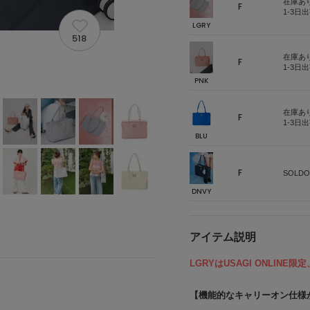
在庫あ
F
1-3日
LGRY
518
在庫あ
F
1-3日
PNK
在庫あ
F
1-3日
BLU
F
SOLDO
DNVY
アイテム説明
LGRYはUSAGI ONLINE
【機能的なキャリーオン仕様が