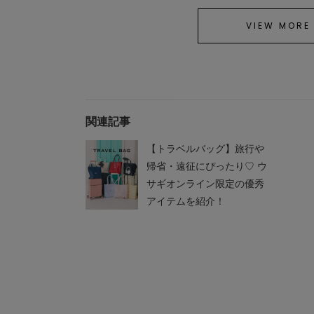
VIEW MORE
関連記事
LILY BROWN
【トラベルバッグ】旅行や
【USAGI ONLINE限定】
【Lily Bear】Tシャツ(接触
帰省・遠征にぴったり♡ ウ
冷感)
サギオンライン限定の優秀
¥4,752
アイテムを紹介！