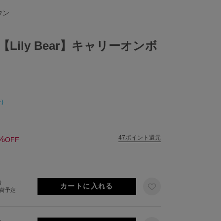
ウン
Lily Bear】キャリーオンボ
)
%
47ポイント還元
OFF
り
出荷予定