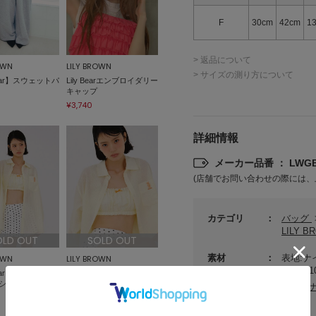
F
30cm
42cm
1
> 返品について
OWN
LILY BROWN
> サイズの測り方について
Bear】スウェットパ
Lily Bearエンブロイダリー
キャップ
¥3,740
詳細情報
メーカー品番 ： LWGB
(店舗でお問い合わせの際には、
カテゴリ
バッグ
LILY 
OLD OUT
SOLD OUT
素材
表地:ナ
OWN
LILY BROWN
イロン1
Bear】シュシュセッ
シアーストライプシャー
シャツ
リングビスチェ
サステ
¥4,455