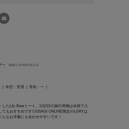
友達に
教える
アー
投稿日 2026年5月11日
ー
体型：
普通
骨格：
ー
Lily Bearトート。1泊2日の旅行荷物は余裕で入
おすすめです◎USAGI ONLINE限定のLGRYは
どんなお洋服にも合わせやすいです！