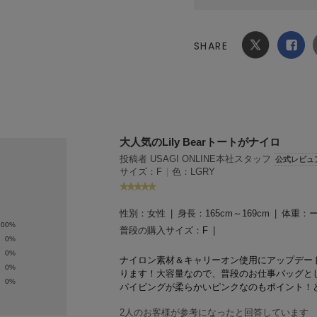
SHARE
Xでシ
facebook
ェア
でシェ
ア
大人気のLily Bearトートがナイロ
投稿者 USAGI ONLINE本社スタッフ
公式レビュ
サイズ：F
|
色：LGRY
性別：
女性
身長：
165cm～169cm
体重：
100%
普段の購入サイズ：
F
0%
0%
ナイロン素材＆キャリーオン使用にアップデートした
0%
ります！大容量なので、普段のお仕事バッグとしても
0%
パイピングが柔らかいピンクなのもポイント！
2人のお客様が参考になったと回答しています