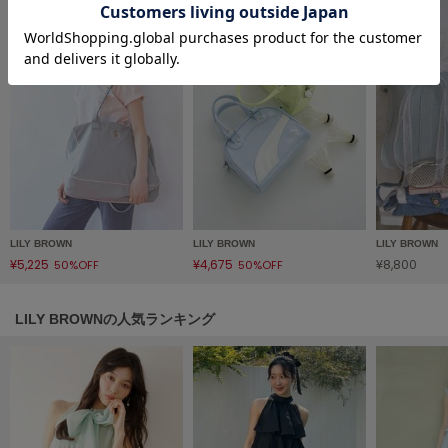
フレイアイディー
FURFUR
ファーファー
gelato pique
ジェラート ピケ
GELATO PIQUE CAT&DOG
ジェラート ピケ キャットアンドドッグ
LILY BROWN
LILY BROWN
LILY BROWN
gelato pique Sleep
¥5,225
¥4,675
¥8,800
ジェラート ピケ スリープ
50%OFF
50%OFF
GRAMICCI
LILY BROWNの人気ランキング
グラミチ
Henon.
へノン