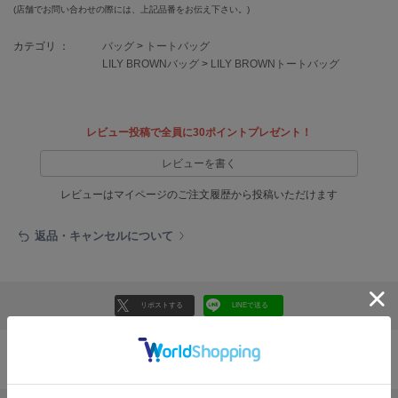
EIMY ISTOIRE
(店舗でお問い合わせの際には、上記品番をお伝え下さい。)
エイミー イストワール
カテゴリ ：
バッグ
>
トートバッグ
emmi
LILY BROWNバッグ
>
LILY BROWNトートバッグ
エミ
emmi atelier
エミ アトリエ
レビュー投稿で全員に30ポイントプレゼント！
emmi yoga
レビューを書く
エミヨガ
レビューはマイページのご注文履歴から投稿いただけます
ETRÉ TOKYO
エトレトウキョウ
返品・キャンセルについて
ey
アイ
リポストする
LINEで送る
FILA
フィラ
バッグの人気ランキング
FRAY I.D