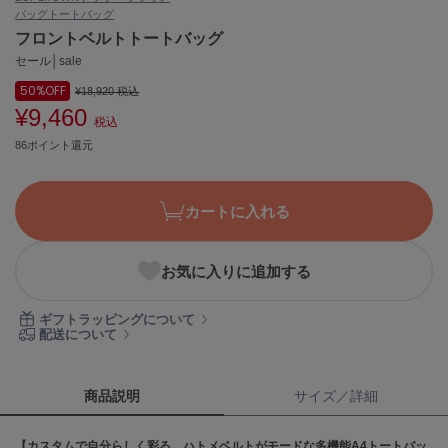
バッグ
トートバッグ
ASICS
アシックス
フロントベルトトートバッグ
セール│sale
50%
OFF
¥18,920
税込
¥9,460
Ballelite
税込
バレリット
86ポイント還元
BANDOLIER
バンドリヤー
カートに入れる
Barbour
バブアー
お気に入りに追加する
Beyond Closet
ビヨンドクローゼット
ギフトラッピングについて
配送について
Calvin Klein
カルバン・クライン
商品説明
サイズ／詳細
CELFORD
【カスタムで自分らしく彩る、ハトメベルトがモードな多機能A4トートバッ
セルフォード