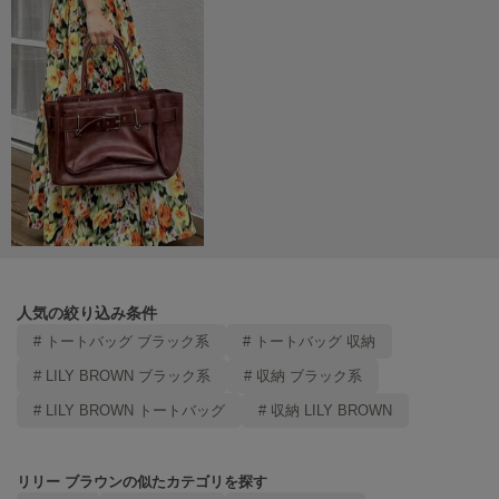
LILY BROWN
リリーブラウン
LILY BROWN Lingerie
リリーブラウンランジェリー
LITTLE UNION TOKYO
リトルユニオン トウキョウ
made of Organics
メイドオブオーガニクス
人気の絞り込み条件
MICHU COQUETTE
ミチュ コケット
# トートバッグ ブラック系
# トートバッグ 収納
# LILY BROWN ブラック系
# 収納 ブラック系
MIESROHE
ミースロエ
# LILY BROWN トートバッグ
# 収納 LILY BROWN
miies miim
ミーエスミーム
リリー ブラウンの似たカテゴリを探す