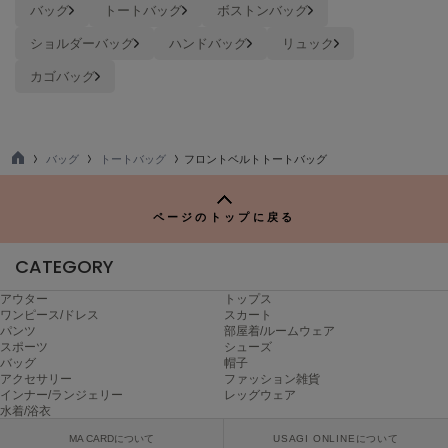
バッグ
トートバッグ
ボストンバッグ
Mila Owen
ミラオーウェン
ショルダーバッグ
ハンドバッグ
リュック
MOIGE
カゴバッグ
モワージュ
MUCHA
ミュシャ
バッグ
トートバッグ
フロントベルトトートバッグ
TO
P
NEW Balance
ページのトップに戻る
ニューバランス
CATEGORY
nezu
ネズ
アウター
トップス
ワンピース/ドレス
スカート
NIKE
パンツ
部屋着/ルームウェア
ナイキ
スポーツ
シューズ
バッグ
帽子
アクセサリー
ファッション雑貨
NOWNS
インナー/ランジェリー
レッグウェア
ナウンス
水着/浴衣
MA CARDについて
USAGI ONLINEについて
null.