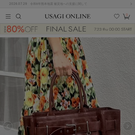
2026.07.29
令和8年熊本地震 被災地への支援に関して
0
MEN
MEN
KIDS
KIDS
BABY
BABY
BEAUTY
BEAUTY
LIFE STYLE
LIFE STYLE
検索
お気
カー
に入
ト
り
(682)
(3041)
B
C
D
E
F
G
I
J
K
L
M
N
ス/ドレス (1170)
P
Q
R
S
T
U
(568)
その
W
X
Y
Z
他
889)
ルームウェア (611)
ACYM
アシーム
(121)