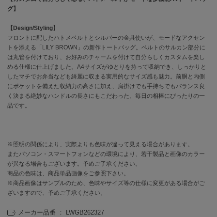
グ】
célon
セロン
【Design/Styling】
フロントに配したハトメベルトとシルバーの金具使いが、モードなアクセン
トを添える「LILY BROWN」の新作トートバッグ。ベルトのサルカン部分に
Clarks Premium
クラークス
は丸管を付けており、お好みのチャームを付けて自分らしくカスタムを楽し
める仕様に仕上げました。A4サイズがゆとりを持って収納でき、しっかりと
CODE A
したマチでお弁当なども綺麗に収まる実用的なサイズ感も魅力。前胴と内側
コードエー
にポケットを備えた収納力の高さに加え、肩掛けでも手持ちでもバランス良
く決まる絶妙なハンドルの長さにもこだわった、毎日の相棒にぴったりの一
COLE HAAN
品です。
コール ハーン
CONVERSE
コンバース
※照明の関係により、実際よりも色味が違って見える場合があります。
またパソコン・スマートフォンなどの環境により、若干製品と画像のカラー
が異なる場合もございます。予めご了承ください。
商品の色味は、商品単品画像をご参照下さい。
DANSKIN
ダンスキン
※商品画像はサンプルのため、色味やサイズ等の仕様に変更がある場合がご
ざいますので、予めご了承ください。
メーカー品番 ： LWGB262327