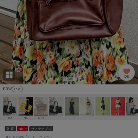
adidas
アディダス
(1992)
adidas by Stella McCartney
アディダス バイ ステラマッカートニー
870)
ALLISON BROWN
アリソンブラウン
06)
amabro
アマブロ
リー (633)
Ame no chi Hare
125
アメノチハレ
3
35
/
ョン雑貨 (854)
BRW
F
: ✕
AMOMMA
アモマ
/ランジェリー (127)
ánuans
ェア (121)
アニュアンス
BLK
YEL
BRW
ànuke
取 寄
sale
サステナブル
 (124)
アンヌーク
LILY BROWN / リリー ブラウン