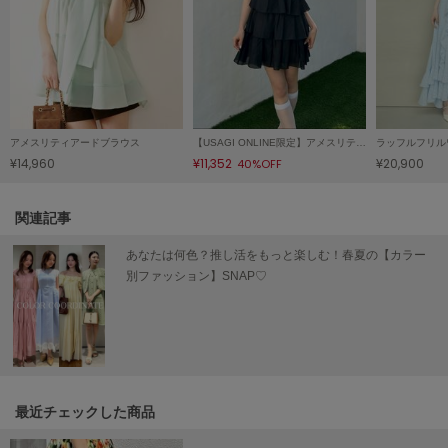
HUNTER
ハンター
HOKA ONEONE
ホカ オネオネ
アメスリティアードブラウス
【USAGI ONLINE限定】アメスリティアードワンピース
ラッフルフリル
KEEN
¥14,960
¥11,352
¥20,900
40%OFF
キーン
関連記事
LAATO
あなたは何色？推し活をもっと楽しむ！春夏の【カラー
ラート
別ファッション】SNAP♡
le
ル
le coq sportif
ルコックスポルティフ
最近チェックした商品
LeSportsac
レスポートサック