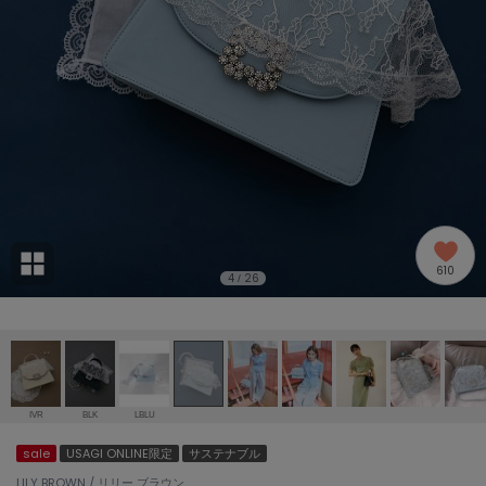
adidas
アディダス
(2005)
adidas by Stella McCartney
アディダス バイ ステラマッカートニー
916)
ALLISON BROWN
アリソンブラウン
07)
amabro
アマブロ
リー (664)
Ame no chi Hare
610
アメノチハレ
4
26
/
ョン雑貨 (865)
AMOMMA
アモマ
/ランジェリー (127)
ánuans
ェア (121)
アニュアンス
IVR
BLK
LBLU
ànuke
sale
USAGI ONLINE限定
サステナブル
 (124)
アンヌーク
LILY BROWN / リリー ブラウン