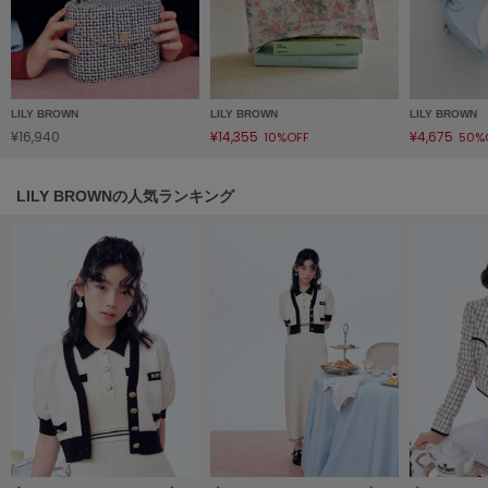
LILY BROWN
リリーブラウン
LILY BROWN Lingerie
リリーブラウンランジェリー
LILY BROWN
LILY BROWN
LILY BROWN
¥16,940
¥14,355
¥4,675
10%OFF
50%
LITTLE UNION TOKYO
リトルユニオン トウキョウ
LILY BROWNの人気ランキング
made of Organics
メイドオブオーガニクス
MICHU COQUETTE
ミチュ コケット
MIESROHE
ミースロエ
miies miim
ミーエスミーム