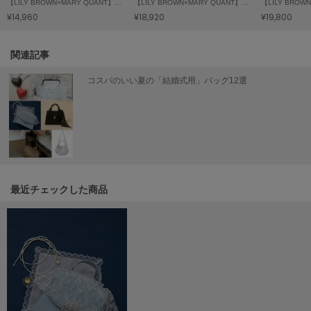
【LILY BROWN×MARY QUANT】ニットカーディガン
【LILY BROWN×MARY QUANT】ポロニットワンピース
Mila Owen
¥14,960
¥18,920
¥19,800
ミラオーウェン
MOIGE
関連記事
モワージュ
コスパのいい夏の「結婚式用」バッグ12選
MUCHA
ミュシャ
NEW Balance
ニューバランス
最近チェックした商品
nezu
ネズ
NIKE
ナイキ
NOWNS
ナウンス
null.