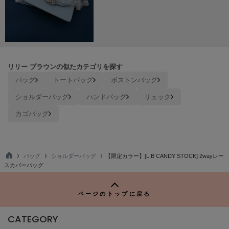
ヌル
On
オン
リリー ブラウンの似たカテゴリを探す
Onitsuka Tiger
バッグ
トートバッグ
ボストンバッグ
オニツカ タイガー
ショルダーバッグ
ハンドバッグ
リュック
ORGUE
オルグ
カゴバッグ
ORR
オル
バッグ
ショルダーバッグ
【限定カラー】[L.B CANDY STOCK] 2wayレー
TO
スカバーバッグ
P
PATRICK
パトリック
ページのトップに戻る
Philly chocolate
フィリーチョコレート
CATEGORY