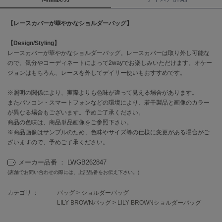
célon
【レースカバーが華やかなショルダーバッグ】
セロン
【Design/Styling】
Clarks Premium
レースカバーが華やかなショルダーバッグ。レースカバーは取り外し可能な
クラークス
ので、気分やコーディネートによって2wayでお楽しみいただけます。オケー
ジョンはもちろん、レースを外してデイリー使いもおすすめです。
CODE A
コードエー
※照明の関係により、実際よりも色味が違って見える場合があります。
またパソコン・スマートフォンなどの環境により、若干製品と画像のカラー
COLE HAAN
コール ハーン
が異なる場合もございます。予めご了承ください。
商品の色味は、商品単品画像をご参照下さい。
※商品画像はサンプルのため、色味やサイズ等の仕様に変更がある場合がご
CONVERSE
コンバース
ざいますので、予めご了承ください。
メーカー品番 ： LWGB262847
(店舗でお問い合わせの際には、上記品番をお伝え下さい。)
DANSKIN
ダンスキン
カテゴリ ：
バッグ
>
ショルダーバッグ
LILY BROWNバッグ
>
LILY BROWNショルダーバッグ