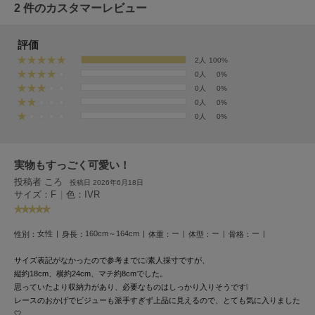
EIMY ISTOIRE
2 件のカスタマーレビュー
エイミー イストワール
emmi
評価
エミ
2人
100%
0人
0%
emmi atelier
0人
0%
エミ アトリエ
0人
0%
0人
0%
emmi yoga
エミヨガ
ETRÉ TOKYO
実物もすっごく可愛い！
エトレトウキョウ
投稿者 ころ
投稿日 2026年6月18日
サイズ：F
|
色：IVR
ey
アイ
女性
160cm～164cm
ー
ー
ー
性別：
身長：
体重：
体型：
骨格：
サイズ表記がなかったので参考までに❕
素人採寸ですが、
FILA
縦約18cm、横約24cm、マチ約8cmでした。
フィラ
思っていたより収納力があり、必要なものはしっかり入りそうです❕
レースのおかげでビジューも派手すぎず上品に見えるので、とても気に入りました
FRAY I.D
🤍