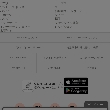
アウター
トップス
poláura
ポローラ
ワンピース/ドレス
スカート
パンツ
部屋着/ルームウェア
スポーツ
シューズ
PUMA
バッグ
帽子
プーマ
アクセサリー
ファッション雑貨
インナー/ランジェリー
レッグウェア
水着/浴衣
MA CARDについて
USAGI ONLINEについて
Reebok
リーボック
プライバシーポリシー
特定商取引法に基づく表示
STORE LIST
オフィシャルサイト
カスタマーセンター
SALOMON
サロモン
ご利用ガイド
ご利用規約
会社概要
sanrio house
サンリオハウス
USAGI ONLINEアプリ
ダウンロードはこちら
SESAME STREET MARKET
セサミストリートマーケット
SHAKA
シャカ