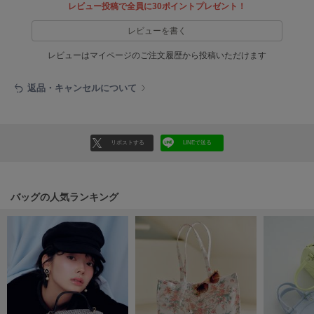
HUNTER
レビュー投稿で全員に30ポイントプレゼント！
ハンター
レビューを書く
HOKA ONEONE
ホカ オネオネ
レビューはマイページのご注文履歴から投稿いただけます
返品・キャンセルについて
KEEN
キーン
リポストする
LINEで送る
LAATO
ラート
バッグの人気ランキング
le
ル
le coq sportif
ルコックスポルティフ
LeSportsac
レスポートサック