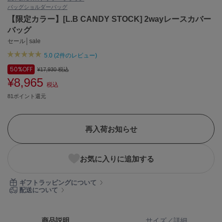
バッグ
ショルダーバッグ
ASICS
アシックス
【限定カラー】[L.B CANDY STOCK] 2wayレースカバー
バッグ
セール│sale
5.0 (2件のレビュー)
Ballelite
バレリット
50%
OFF
¥17,930
税込
¥8,965
BANDOLIER
税込
バンドリヤー
81ポイント還元
Barbour
バブアー
再入荷お知らせ
Beyond Closet
ビヨンドクローゼット
お気に入りに追加する
ギフトラッピングについて
Calvin Klein
配送について
カルバン・クライン
CELFORD
商品説明
サイズ／詳細
セルフォード