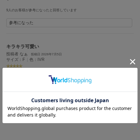
フレイアイディー
9人のお客様が参考になったと回答しています
FURFUR
ファーファー
参考になった
gelato pique
キラキラ可愛い
ジェラート ピケ
投稿者 なぁ
投稿日 2026年7月5日
サイズ：F
|
色：IVR
GELATO PIQUE CAT&DOG
ジェラート ピケ キャットアンドドッグ
女性
150cm～154cm
44kg以下
小柄
ー
性別：
身長：
体重：
体型：
骨格：
gelato pique Sleep
ジェラート ピケ スリープ
ビジューのキラキラが可愛いしレースを付けても可愛いです最低限!必要な物は入
ります!
GRAMICCI
グラミチ
1人のお客様が参考になったと回答しています
参考になった
Henon.
へノン