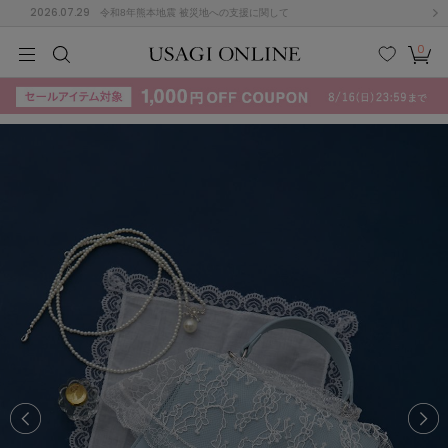
2026.07.29
令和8年熊本地震 被災地への支援に関して
0
MEN
MEN
KIDS
KIDS
BABY
BABY
BEAUTY
BEAUTY
LIFE STYLE
LIFE STYLE
検索
お気
カー
に入
ト
り
(715)
(3074)
B
C
D
E
F
G
I
J
K
L
M
N
ス/ドレス (1179)
P
Q
R
S
T
U
(570)
その
W
X
Y
Z
他
890)
ルームウェア (535)
ACYM
アシーム
(121)