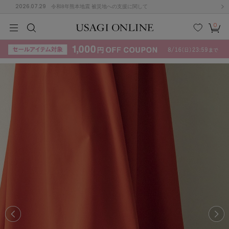
2026.07.29
令和8年熊本地震 被災地への支援に関して
0
MEN
MEN
KIDS
KIDS
BABY
BABY
BEAUTY
BEAUTY
LIFE STYLE
LIFE STYLE
検索
お気
カー
に入
ト
り
(715)
(3074)
B
C
D
E
F
G
I
J
K
L
M
N
ス/ドレス (1179)
P
Q
R
S
T
U
(570)
その
W
X
Y
Z
他
890)
ルームウェア (535)
ACYM
アシーム
(121)