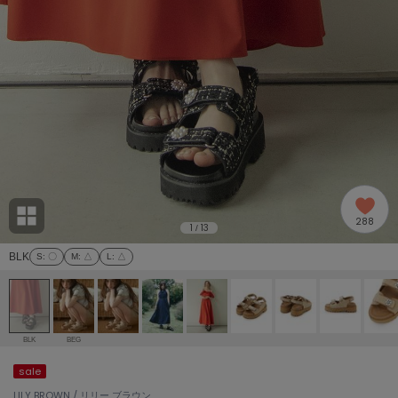
adidas
アディダス
(2005)
adidas by Stella McCartney
アディダス バイ ステラマッカートニー
916)
ALLISON BROWN
アリソンブラウン
07)
amabro
アマブロ
リー (664)
Ame no chi Hare
288
アメノチハレ
1
13
/
ョン雑貨 (865)
BLK
S
: 〇
M
: △
L
: △
AMOMMA
アモマ
/ランジェリー (127)
ánuans
ェア (121)
アニュアンス
BLK
BEG
ànuke
sale
 (124)
アンヌーク
LILY BROWN / リリー ブラウン