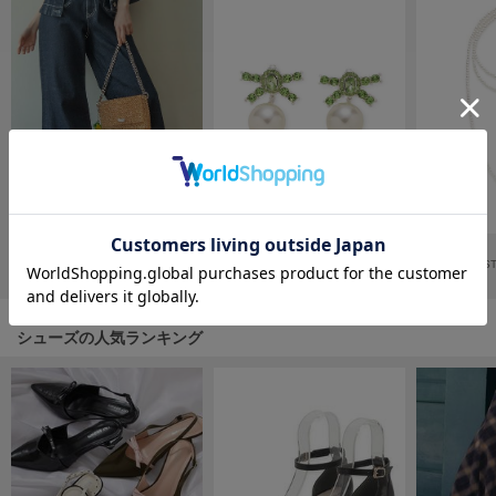
フレイアイディー
FURFUR
ファーファー
gelato pique
ジェラート ピケ
GELATO PIQUE CAT&DOG
ジェラート ピケ キャットアンドドッグ
SOLD OUT
SOLD OUT
[L.B CANDY STOCK]フルーツビーズバッグ
¥8,965
[L.B CANDY STOCK]ビジューリボンパールピアス
gelato pique Sleep
¥2,970
¥3,465
ジェラート ピケ スリープ
シューズの人気ランキング
GRAMICCI
グラミチ
Henon.
へノン