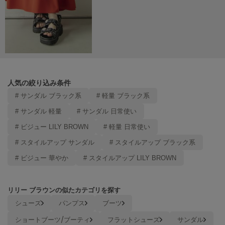
Mila Owen
ミラオーウェン
MOIGE
モワージュ
MUCHA
ミュシャ
人気の絞り込み条件
# サンダル ブラック系
# 軽量 ブラック系
NEW Balance
# サンダル 軽量
# サンダル 日常使い
ニューバランス
# ビジュー LILY BROWN
# 軽量 日常使い
nezu
# スタイルアップ サンダル
# スタイルアップ ブラック系
ネズ
# ビジュー 華やか
# スタイルアップ LILY BROWN
NIKE
ナイキ
リリー ブラウンの似たカテゴリを探す
NOWNS
ナウンス
シューズ
パンプス
ブーツ
ショートブーツ/ブーティ
フラットシューズ
サンダル
null.