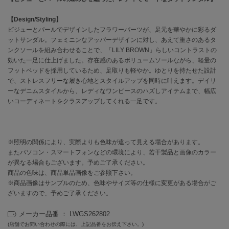
【Design/Styling】
célon
セロン
ビジューとパールでデザインしたフラワーパーツが、足元を華やかに彩るダ
ットサンダル。フェミニンなアッパーデザインに対し、あえて重さのあるタ
ンクソールを組み合わせることで、「LILY BROWN」らしいコントラストの
Clarks Premium
クラークス
効いた一足に仕上げました。存在感のあるボリュームソールながら、軽量の
フットベッドを採用しているため、足取りも軽やか。ゆとりを持たせた設計
CODE A
で、ストレスフリーな履き心地とスタイルアップを同時に叶えます。デイリ
コードエー
ーなデニムスタイルから、レディなワンピースのハズしアイテムまで、幅広
いコーディネートをクラスアップしてくれる一足です。
COLE HAAN
コール ハーン
CONVERSE
※照明の関係により、実際よりも色味が違って見える場合があります。
コンバース
またパソコン・スマートフォンなどの環境により、若干製品と画像のカラー
が異なる場合もございます。予めご了承ください。
商品の色味は、商品単品画像をご参照下さい。
※商品画像はサンプルのため、色味やサイズ等の仕様に変更がある場合がご
DANSKIN
ダンスキン
ざいますので、予めご了承ください。
メーカー品番 ： LWGS262802
(店舗でお問い合わせの際には、上記品番をお伝え下さい。)