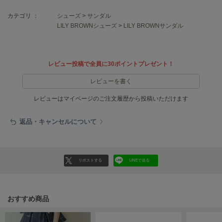
EIMY ISTOIRE
エイミー イストワール
カテゴリ ：
シューズ
>
サンダル
LILY BROWNシューズ
>
LILY BROWNサンダル
emmi
エミ
emmi atelier
レビュー投稿で全員に30ポイントプレゼント！
エミ アトリエ
レビューを書く
emmi yoga
エミヨガ
レビューはマイページのご注文履歴から投稿いただけます
ETRÉ TOKYO
返品・キャンセルについて
エトレトウキョウ
ey
アイ
リポストする
LINEで送る
FILA
フィラ
おすすめ商品
FRAY I.D