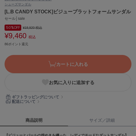
シューズ
サンダル
ASICS
アシックス
[L.B CANDY STOCK]ビジュープラットフォームサンダル
セール│sale
50%
OFF
¥18,920
税込
¥9,460
Ballelite
税込
バレリット
86ポイント還元
BANDOLIER
バンドリヤー
カートに入れる
Barbour
バブアー
お気に入りに追加する
Beyond Closet
ビヨンドクローゼット
ギフトラッピングについて
配送について
Calvin Klein
カルバン・クライン
商品説明
サイズ／詳細
CELFORD
【ビジューとパールの煌めきを纏った、レディでモードなダットサンダル】
セルフォード