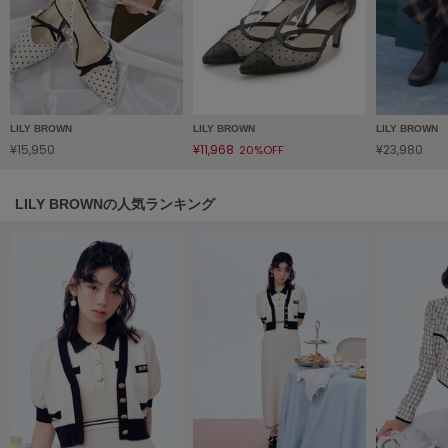
HUNTER
ハンター
HOKA ONEONE
ホカ オネオネ
LILY BROWN
LILY BROWN
LILY BROWN
¥15,950
¥11,968
¥23,980
20%OFF
KEEN
キーン
LILY BROWNの人気ランキング
LAATO
ラート
le
ル
le coq sportif
ルコックスポルティフ
LeSportsac
レスポートサック