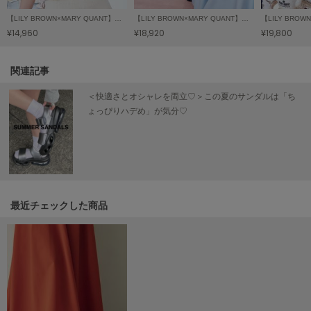
LILY BROWN
【LILY BROWN×MARY QUANT】ニットカーディガン
【LILY BROWN×MARY QUANT】ポロニットワンピース
リリーブラウン
¥14,960
¥18,920
¥19,800
LILY BROWN Lingerie
リリーブラウンランジェリー
関連記事
＜快適さとオシャレを両立♡＞この夏のサンダルは「ち
LITTLE UNION TOKYO
リトルユニオン トウキョウ
ょっぴりハデめ」が気分♡
made of Organics
メイドオブオーガニクス
MICHU COQUETTE
最近チェックした商品
ミチュ コケット
MIESROHE
ミースロエ
miies miim
ミーエスミーム