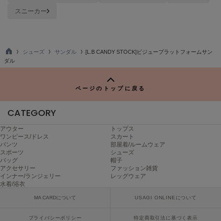
ヌル
スニーカー
On
オン
シューズ
サンダル
[L.B CANDY STOCK]ビジュープラットフォームサン
TO
ダル
P
Onitsuka Tiger
オニツカ タイガー
ページのトップに戻る
ORGUE
オルグ
CATEGORY
ORR
アウター
トップス
オル
ワンピース/ドレス
スカート
パンツ
部屋着/ルームウェア
スポーツ
シューズ
バッグ
帽子
アクセサリー
ファッション雑貨
PATRICK
インナー/ランジェリー
レッグウェア
パトリック
水着/浴衣
MA CARDについて
USAGI ONLINEについて
Philly chocolate
フィリーチョコレート
プライバシーポリシー
特定商取引法に基づく表示