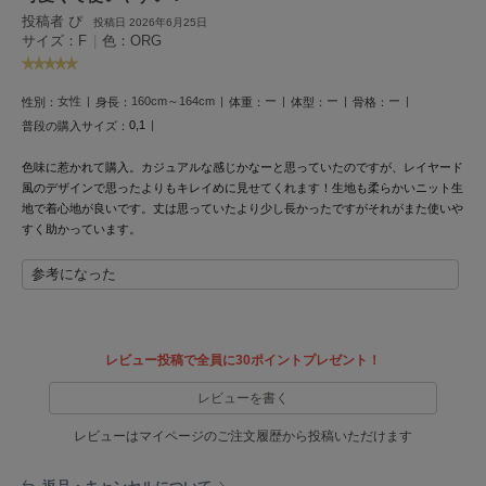
投稿者 ぴ
投稿日 2026年6月25日
LILY BROWN
サイズ：F
|
色：ORG
リリーブラウン
LILY BROWN Lingerie
女性
160cm～164cm
ー
ー
ー
性別：
身長：
体重：
体型：
骨格：
リリーブラウンランジェリー
0,1
普段の購入サイズ：
LITTLE UNION TOKYO
リトルユニオン トウキョウ
色味に惹かれて購入。カジュアルな感じかなーと思っていたのですが、レイヤード
風のデザインで思ったよりもキレイめに見せてくれます！生地も柔らかいニット生
地で着心地が良いです。丈は思っていたより少し長かったですがそれがまた使いや
すく助かっています。
made of Organics
メイドオブオーガニクス
参考になった
MICHU COQUETTE
ミチュ コケット
レビュー投稿で全員に30ポイントプレゼント！
MIESROHE
ミースロエ
レビューを書く
レビューはマイページのご注文履歴から投稿いただけます
miies miim
ミーエスミーム