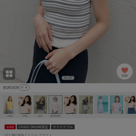
adidas
アディダス
(2005)
adidas by Stella McCartney
アディダス バイ ステラマッカートニー
916)
ALLISON BROWN
アリソンブラウン
07)
amabro
アマブロ
リー (664)
Ame no chi Hare
540
アメノチハレ
4
37
/
ョン雑貨 (865)
BORDER
F
: ✕
AMOMMA
アモマ
/ランジェリー (127)
ánuans
ェア (121)
アニュアンス
ORG
PNK
NVY
BORDER
ànuke
sale
USAGI ONLINE限定
サステナブル
 (124)
アンヌーク
LILY BROWN / リリー ブラウン