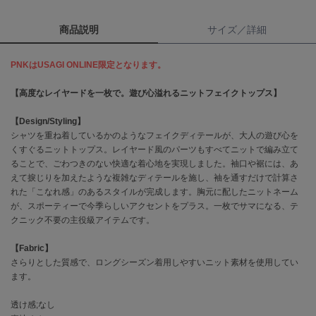
商品説明
サイズ／詳細
célon
セロン
PNKはUSAGI ONLINE限定となります。
Clarks Premium
クラークス
【高度なレイヤードを一枚で。遊び心溢れるニットフェイクトップス】
CODE A
コードエー
【Design/Styling】
シャツを重ね着しているかのようなフェイクディテールが、大人の遊び心を
くすぐるニットトップス。レイヤード風のパーツもすべてニットで編み立て
COLE HAAN
コール ハーン
ることで、ごわつきのない快適な着心地を実現しました。袖口や裾には、あ
えて捩じりを加えたような複雑なディテールを施し、袖を通すだけで計算さ
CONVERSE
れた「こなれ感」のあるスタイルが完成します。胸元に配したニットネーム
コンバース
が、スポーティーで今季らしいアクセントをプラス。一枚でサマになる、テ
クニック不要の主役級アイテムです。
【Fabric】
DANSKIN
さらりとした質感で、ロングシーズン着用しやすいニット素材を使用してい
ダンスキン
ます。
透け感;なし