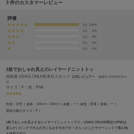
フレイアイディー
3 件のカスタマーレビュー
FURFUR
評価
ファーファー
3人
100%
0人
0%
0人
0%
gelato pique
0人
0%
ジェラート ピケ
0人
0%
GELATO PIQUE CAT&DOG
ジェラート ピケ キャットアンドドッグ
1枚でおしゃれ見えのレイヤードニットトッ
gelato pique Sleep
投稿者 USAGI ONLINE本社スタッフ
公式レビュアー
投稿日 2026年5月11
ジェラート ピケ スリープ
日
サイズ：F
|
色：PNK
GRAMICCI
グラミチ
女性
165cm～169cm
ー
普通
ー
性別：
身長：
体重：
体型：
骨格：
F
普段の購入サイズ：
Henon.
1枚でおしゃれ見えするレイヤードニットトップス。USAGI ONLINE限定のPNKは
へノン
柔らかいピンクで大人の方にもおすすめです！さらっとしたサマーニットで着心地
も抜群です◎