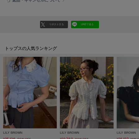
返品・キャンセルについて
Mila Owen
ミラオーウェン
MOIGE
リポストする
LINEで送る
モワージュ
MUCHA
ミュシャ
トップスの人気ランキング
NEW Balance
ニューバランス
nezu
ネズ
NIKE
ナイキ
NOWNS
ナウンス
LILY BROWN
LILY BROWN
LILY BROWN
null.