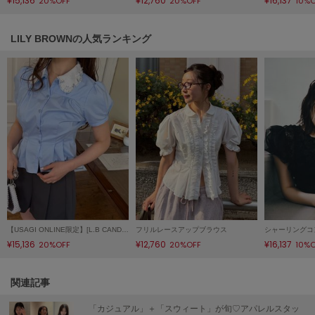
¥15,136
¥12,760
¥16,137
20%OFF
20%OFF
10%
ヌル
LILY BROWNの人気ランキング
On
オン
Onitsuka Tiger
オニツカ タイガー
ORGUE
オルグ
ORR
オル
【USAGI ONLINE限定】[L.B CANDY STOCK]ビジューアタッチドカラー ペプラムブラウス
フリルレースアップブラウス
¥15,136
¥12,760
¥16,137
20%OFF
20%OFF
10%
PATRICK
パトリック
関連記事
Philly chocolate
フィリーチョコレート
「カジュアル」＋「スウィート」が旬♡アパレルスタッ