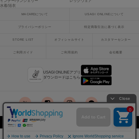
インナー/ランジェリー
レッグウェア
水着/浴衣
SUICOKE
MA CARDについて
USAGI ONLINEについて
スイコック
プライバシーポリシー
特定商取引法に基づく表示
SUPERGA
スペルガ
STORE LIST
オフィシャルサイト
カスタマーセンター
swanë
ご利用ガイド
ご利用規約
会社概要
スワネ
USAGI ONLINEアプリ
TAW&TOE
ダウンロードはこちら
トーアンドトー
TEVA
テバ
x
facebook
instagram
LINE
mail
The Barnnet
ザバーネット
Copyright © 2018 Usagi Online Co.,Ltd. All Rights Reserved.
THE NORTH FACE
ザ・ノース・フェイス
¥8,382
SOLD OUT
再入荷お知らせ
税込