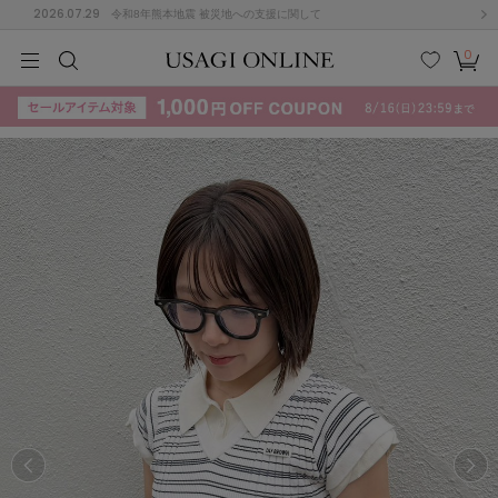
2026.07.29
令和8年熊本地震 被災地への支援に関して
0
MEN
MEN
KIDS
KIDS
BABY
BABY
BEAUTY
BEAUTY
LIFE STYLE
LIFE STYLE
検索
お気
カー
に入
ト
り
(715)
(3074)
B
C
D
E
F
G
I
J
K
L
M
N
ス/ドレス (1179)
P
Q
R
S
T
U
(570)
その
W
X
Y
Z
他
890)
ルームウェア (535)
ACYM
アシーム
(121)