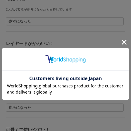
HUNTER
ハンター
2人のお客様が参考になったと回答しています
HOKA ONEONE
参考になった
ホカ オネオネ
レイヤードがかわいい！
KEEN
キーン
投稿者 bdbn
投稿日 2026年7月21日
サイズ：F
|
色：NVY
LAATO
女性
150cm～154cm
ー
小柄
ウエーブ
性別：
身長：
体重：
体型：
骨格：
ラート
XS
普段の購入サイズ：
le
普段XSを着用していても、ピッタリで短めに着ることが出来るので、クロップ丈
ル
が好きな方とかにオススメです！生地も分厚過ぎなくて夏でも着れます。
le coq sportif
参考になった
ルコックスポルティフ
LeSportsac
レスポートサック
可愛くて使いやすい！