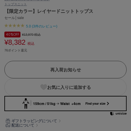
トップス
ニット
ASICS
アシックス
【限定カラー】レイヤードニットトップス
セール│sale
5.0 (3件のレビュー)
Ballelite
40%
OFF
¥13,970
税込
バレリット
¥8,382
税込
BANDOLIER
76ポイント還元
バンドリヤー
Barbour
再入荷お知らせ
バブアー
Beyond Closet
お気に入りに追加する
ビヨンドクローゼット
159cm / 51kg
Waist +4cm
Find your size
Calvin Klein
カルバン・クライン
ギフトラッピングについて
配送について
CELFORD
セルフォード