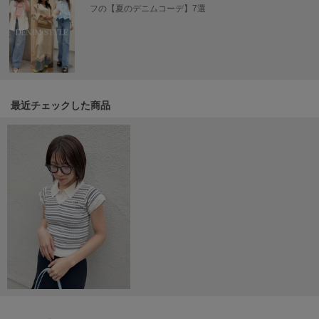
フの【夏のデニムコーデ】7選
poláura
ポローラ
PUMA
プーマ
最近チェックした商品
Reebok
リーボック
SALOMON
サロモン
sanrio house
サンリオハウス
SESAME STREET MARKET
セサミストリートマーケット
SHAKA
シャカ