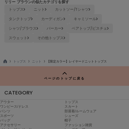
リリー ブラウンの似たカテゴリを探す
トップス
ニット
カットソー/Tシャツ
Sneakers by emmi
スニーカーズ バイ エミ
タンクトップ
カーディガン
キャミソール
Snow Peak
シャツ/ブラウス
パーカー
ベアトップ/ビスチェ
スノーピーク
スウェット
その他トップス
SNIDEL
スナイデル
SNIDEL HOME
トップス
ニット
【限定カラー】レイヤードニットトップス
スナイデル ホーム
TO
P
SOFER
ページのトップに戻る
ソフェル
CATEGORY
SOMEWHERE BUTTER.
サムウェアバター
アウター
トップス
ワンピース/ドレス
スカート
SORIN
パンツ
部屋着/ルームウェア
ソリン
スポーツ
シューズ
バッグ
帽子
Stylevoice for xxx
アクセサリー
ファッション雑貨
スタイルヴォイスフォー