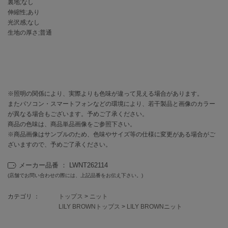
EIMY ISTOIRE
裏地;なし
エイミー イストワール
伸縮性;あり
光沢感;なし
emmi
生地の厚さ;普通
エミ
emmi atelier
エミ アトリエ
emmi yoga
※照明の関係により、実際よりも色味が違って見える場合があります。
エミヨガ
またパソコン・スマートフォンなどの環境により、若干製品と画像のカラー
が異なる場合もございます。予めご了承ください。
ETRÉ TOKYO
商品の色味は、商品単品画像をご参照下さい。
エトレトウキョウ
※商品画像はサンプルのため、色味やサイズ等の仕様に変更がある場合がご
ざいますので、予めご了承ください。
ey
アイ
メーカー品番 ： LWNT262114
(店舗でお問い合わせの際には、上記品番をお伝え下さい。)
FILA
カテゴリ ：
トップス
>
ニット
フィラ
LILY BROWNトップス
>
LILY BROWNニット
FRAY I.D