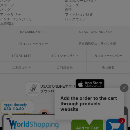
パンツ
部屋着/ルームウェア
poláura
スポーツ
シューズ
ポローラ
バッグ
帽子
アクセサリー
ファッション雑貨
インナー/ランジェリー
レッグウェア
PUMA
水着/浴衣
プーマ
MA CARDについて
USAGI ONLINEについて
プライバシーポリシー
特定商取引法に基づく表示
Reebok
リーボック
STORE LIST
オフィシャルサイト
カスタマーセンター
ご利用ガイド
ご利用規約
会社概要
SALOMON
サロモン
USAGI ONLINEアプリ
sanrio house
ダウンロードはこちら
サンリオハウス
SESAME STREET MARKET
セサミストリートマーケット
x
facebook
instagram
LINE
mail
SHAKA
シャカ