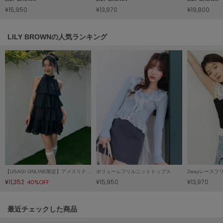
¥15,950
¥13,970
¥19,800
LILY BROWN
リリーブラウン
LILY BROWNの人気ランキング
LILY BROWN Lingerie
リリーブラウンランジェリー
LITTLE UNION TOKYO
リトルユニオン トウキョウ
made of Organics
メイドオブオーガニクス
MICHU COQUETTE
ミチュ コケット
MIESROHE
【USAGI ONLINE限定】アメスリティアードワンピース
ボリュームフリルニットトップス
2wayレース
ミースロエ
¥11,352
¥15,950
¥13,970
40%OFF
miies miim
ミーエスミーム
関連記事
最近チェックした商品