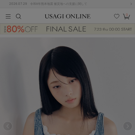
2026.07.29
令和8年熊本地震 被災地への支援に関して
0
MEN
MEN
KIDS
KIDS
BABY
BABY
BEAUTY
BEAUTY
LIFE STYLE
LIFE STYLE
検索
お気
カー
に入
ト
り
(675)
(2899)
B
C
D
E
F
G
I
J
K
L
M
N
ス/ドレス (1138)
P
Q
R
S
T
U
(545)
その
W
X
Y
Z
他
849)
ルームウェア (534)
ACYM
アシーム
(121)