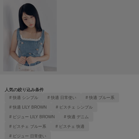
Mila Owen
ミラオーウェン
MOIGE
モワージュ
MUCHA
ミュシャ
NEW Balance
ニューバランス
nezu
ネズ
人気の絞り込み条件
# 快適 シンプル
# 快適 日常使い
# 快適 ブルー系
NIKE
ナイキ
# 快適 LILY BROWN
# ビスチェ シンプル
# ビジュー LILY BROWN
# 快適 デニム
NOWNS
ナウンス
# ビスチェ ブルー系
# ビスチェ 快適
# ビジュー 日常使い
null.