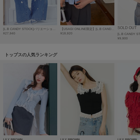
HUNTER
ハンター
HOKA ONEONE
ホカ オネオネ
SOLD OUT
[L.B CANDY STOCK]バリエーションビジューデニムパンツ
【USAGI ONLINE限定】[L.B CANDY STOCK]ビジューアタッチドカラー ペプラムブラウス
¥27,940
¥18,920
¥9,900
KEEN
キーン
トップスの人気ランキング
LAATO
ラート
le
ル
le coq sportif
ルコックスポルティフ
LeSportsac
レスポートサック
LILY BROWN
LILY BROWN
LILY BROWN