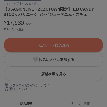
トップス
ベアトップ/ビスチェ
ASICS
アシックス
【USAGIONLINE・ZOZOTOWN限定】[L.B CANDY
STOCK]バリエーションビジューデニムビスチェ
¥17,930
税込
Ballelite
163ポイント還元
バレリット
BANDOLIER
バンドリヤー
カートに入れる
Barbour
バブアー
お気に入りに追加する
Beyond Closet
ビヨンドクローゼット
店舗在庫を見る
ギフトラッピングについて
配送について
Calvin Klein
カルバン・クライン
CELFORD
商品説明
サイズ／詳細
セルフォード