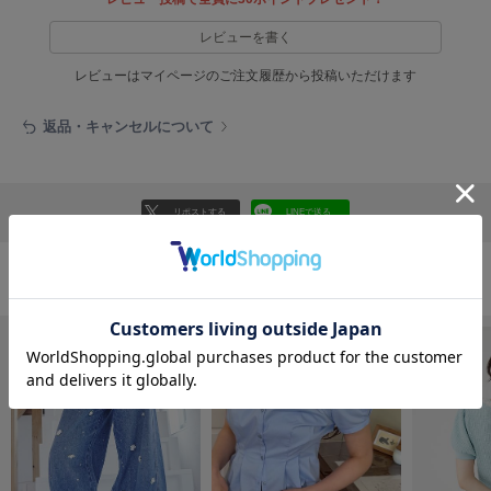
フレイアイディー
レビューを書く
FURFUR
ファーファー
レビューはマイページのご注文履歴から投稿いただけます
返品・キャンセルについて
gelato pique
ジェラート ピケ
GELATO PIQUE CAT&DOG
リポストする
LINEで送る
ジェラート ピケ キャットアンドドッグ
gelato pique Sleep
ジェラート ピケ スリープ
おすすめ商品
GRAMICCI
グラミチ
Henon.
へノン