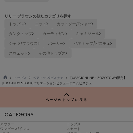
ヌル
リリー ブラウンの似たカテゴリを探す
トップス
ニット
カットソー/Tシャツ
On
オン
タンクトップ
カーディガン
キャミソール
Onitsuka Tiger
シャツ/ブラウス
パーカー
ベアトップ/ビスチェ
オニツカ タイガー
スウェット
その他トップス
ORGUE
オルグ
ORR
トップス
ベアトップ/ビスチェ
【USAGIONLINE・ZOZOTOWN限定】
オル
TO
[L.B CANDY STOCK]バリエーションビジューデニムビスチェ
P
ページのトップに戻る
PATRICK
パトリック
CATEGORY
Philly chocolate
アウター
トップス
フィリーチョコレート
ワンピース/ドレス
スカート