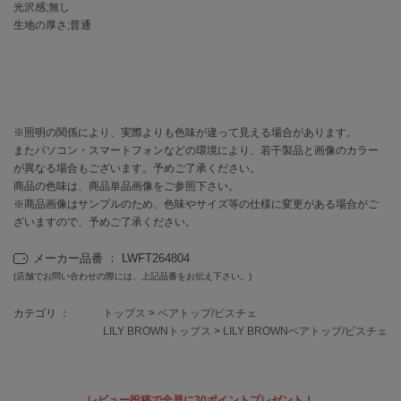
EIMY ISTOIRE
光沢感;無し
エイミー イストワール
生地の厚さ;普通
emmi
エミ
emmi atelier
エミ アトリエ
※照明の関係により、実際よりも色味が違って見える場合があります。
またパソコン・スマートフォンなどの環境により、若干製品と画像のカラー
emmi yoga
が異なる場合もございます。予めご了承ください。
エミヨガ
商品の色味は、商品単品画像をご参照下さい。
※商品画像はサンプルのため、色味やサイズ等の仕様に変更がある場合がご
ETRÉ TOKYO
エトレトウキョウ
ざいますので、予めご了承ください。
メーカー品番 ： LWFT264804
ey
アイ
(店舗でお問い合わせの際には、上記品番をお伝え下さい。)
カテゴリ ：
トップス
>
ベアトップ/ビスチェ
LILY BROWNトップス
>
LILY BROWNベアトップ/ビスチェ
FILA
フィラ
FRAY I.D
レビュー投稿で全員に30ポイントプレゼント！