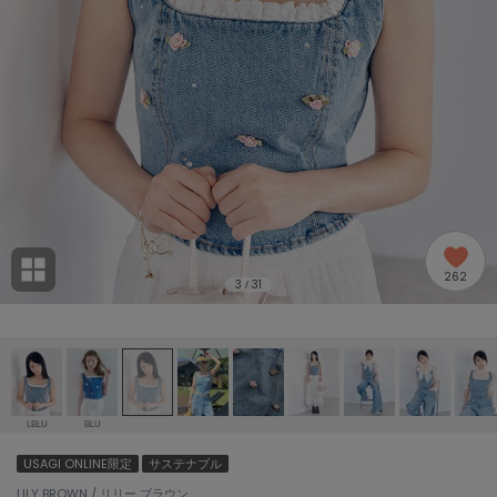
adidas
アディダス
(1994)
adidas by Stella McCartney
アディダス バイ ステラマッカートニー
889)
ALLISON BROWN
アリソンブラウン
98)
amabro
アマブロ
リー (649)
Ame no chi Hare
262
アメノチハレ
3
31
/
ョン雑貨 (853)
AMOMMA
アモマ
/ランジェリー (127)
ánuans
ェア (119)
アニュアンス
LBLU
BLU
ànuke
USAGI ONLINE限定
サステナブル
 (124)
アンヌーク
LILY BROWN / リリー ブラウン