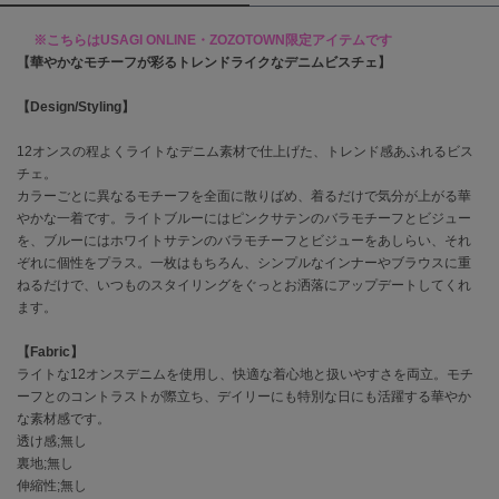
※こちらはUSAGI ONLINE・ZOZOTOWN限定アイテムです
célon
セロン
【華やかなモチーフが彩るトレンドライクなデニムビスチェ】
【Design/Styling】
Clarks Premium
クラークス
12オンスの程よくライトなデニム素材で仕上げた、トレンド感あふれるビス
CODE A
チェ。
コードエー
カラーごとに異なるモチーフを全面に散りばめ、着るだけで気分が上がる華
やかな一着です。ライトブルーにはピンクサテンのバラモチーフとビジュー
COLE HAAN
を、ブルーにはホワイトサテンのバラモチーフとビジューをあしらい、それ
コール ハーン
ぞれに個性をプラス。一枚はもちろん、シンプルなインナーやブラウスに重
ねるだけで、いつものスタイリングをぐっとお洒落にアップデートしてくれ
CONVERSE
ます。
コンバース
【Fabric】
ライトな12オンスデニムを使用し、快適な着心地と扱いやすさを両立。モチ
ーフとのコントラストが際立ち、デイリーにも特別な日にも活躍する華やか
DANSKIN
ダンスキン
な素材感です。
透け感;無し
裏地;無し
伸縮性;無し