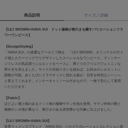
célon
商品説明
サイズ／詳細
セロン
Clarks Premium
【LILY BROWN×ANNA SUI ドット楊柳が奥行きを醸すバリエーションフラ
クラークス
ワーワンピース】
CODE A
【Design/Styling】
コードエー
「ANNA SUI」の貴重なアーカイブ柄を、「LILY BROWN」オリジナルのサイ
ズ感とカラーリングでリデザインしたスペシャルなワンピース。ヴィンテー
COLE HAAN
ジドレスの気品漂うシルエットをベースに、襟ぐりのフリルでフェミニンな
コール ハーン
華やぎを添えました。サイドの共紐リボンを絞れば、お好みのシルエットに
調整が可能。歩くたびにドラマチックに揺れる裾が、日常を特別なシーンへ
CONVERSE
と変えてくれます。インナーキャミソール付きなので、一枚で安心して着用
コンバース
いただけます。
【Fabric】
DANSKIN
ほどよい透け感のあるドット柄の楊柳サテン生地を使用。サテン特有の艶と
ダンスキン
楊柳のシボ感が重なり、奥行きのある表情豊かな印象に仕上げました。
【LILY BROWN×ANNA SUI】
世界ウィメンズブランド「ANNA SUI」とのコラボレーションコレクション第