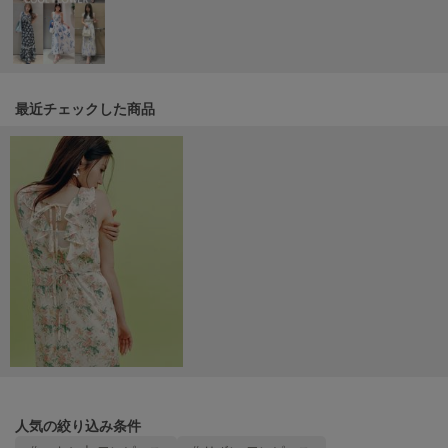
Mila Owen
ミラオーウェン
MOIGE
モワージュ
最近チェックした商品
MUCHA
ミュシャ
NEW Balance
ニューバランス
nezu
ネズ
NIKE
ナイキ
NOWNS
ナウンス
人気の絞り込み条件
null.