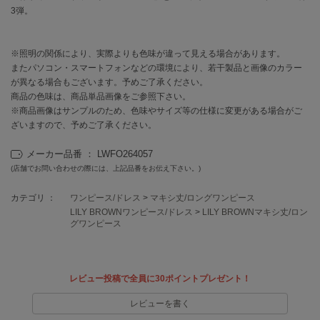
EIMY ISTOIRE
3弾。
エイミー イストワール
emmi
エミ
※照明の関係により、実際よりも色味が違って見える場合があります。
またパソコン・スマートフォンなどの環境により、若干製品と画像のカラー
が異なる場合もございます。予めご了承ください。
emmi atelier
エミ アトリエ
商品の色味は、商品単品画像をご参照下さい。
※商品画像はサンプルのため、色味やサイズ等の仕様に変更がある場合がご
emmi yoga
ざいますので、予めご了承ください。
エミヨガ
メーカー品番 ： LWFO264057
ETRÉ TOKYO
(店舗でお問い合わせの際には、上記品番をお伝え下さい。)
エトレトウキョウ
カテゴリ ：
ワンピース/ドレス
>
マキシ丈/ロングワンピース
ey
LILY BROWNワンピース/ドレス
>
LILY BROWNマキシ丈/ロン
アイ
グワンピース
FILA
レビュー投稿で全員に30ポイントプレゼント！
フィラ
レビューを書く
FRAY I.D