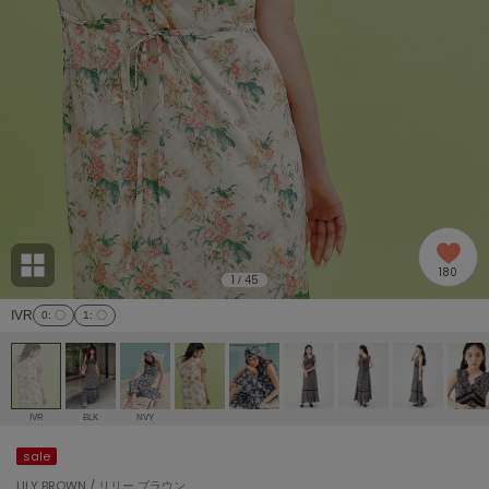
adidas
アディダス
(2005)
adidas by Stella McCartney
アディダス バイ ステラマッカートニー
916)
ALLISON BROWN
アリソンブラウン
07)
amabro
アマブロ
リー (664)
Ame no chi Hare
180
アメノチハレ
1
45
/
ョン雑貨 (865)
IVR
0
: 〇
1
: 〇
AMOMMA
アモマ
/ランジェリー (127)
ánuans
ェア (121)
アニュアンス
IVR
BLK
NVY
ànuke
sale
 (124)
アンヌーク
LILY BROWN / リリー ブラウン