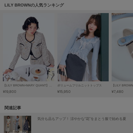
LILY BROWNの人気ランキング
LILY BROWN
リリーブラウン
LILY BROWN Lingerie
リリーブラウンランジェリー
LITTLE UNION TOKYO
リトルユニオン トウキョウ
made of Organics
メイドオブオーガニクス
MICHU COQUETTE
【LILY BROWN×MARY QUANT】ダブルボタンジャケット
ボリュームフリルニットトップス
ミチュ コケット
¥19,800
¥15,950
¥7,480
MIESROHE
ミースロエ
関連記事
気分も品もアップ！ 涼やかな“花”をまとう服で始める夏
miies miim
ミーエスミーム