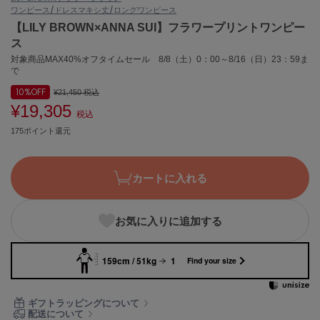
ワンピース/ドレス
マキシ丈/ロングワンピース
ASICS
アシックス
【LILY BROWN×ANNA SUI】フラワープリントワンピー
ス
対象商品MAX40%オフタイムセール 8/8（土）0：00～8/16（日）23：59ま
で
Ballelite
バレリット
10%
OFF
¥21,450
税込
¥19,305
税込
BANDOLIER
バンドリヤー
175ポイント還元
Barbour
バブアー
カートに入れる
Beyond Closet
ビヨンドクローゼット
お気に入りに追加する
159cm / 51kg
1
Find your size
Calvin Klein
カルバン・クライン
ギフトラッピングについて
CELFORD
配送について
セルフォード