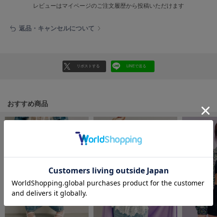
フレイアイディー
レビューはマイページのご注文履歴から投稿いただけます
FURFUR
返品・キャンセルについて
ファーファー
gelato pique
リポストする
LINEで送る
ジェラート ピケ
GELATO PIQUE CAT&DOG
ジェラート ピケ キャットアンドドッグ
おすすめ商品
gelato pique Sleep
ジェラート ピケ スリープ
GRAMICCI
グラミチ
Henon.
へノン