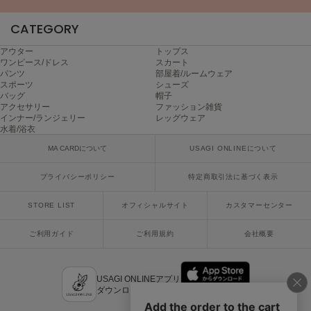
poláura
ポローラ
CATEGORY
PUMA
アウター
トップス
プーマ
ワンピース/ドレス
スカート
パンツ
部屋着/ルームウェア
スポーツ
シューズ
バッグ
帽子
アクセサリー
ファッション雑貨
Reebok
インナー/ランジェリー
レッグウェア
リーボック
水着/浴衣
MA CARDについて
USAGI ONLINEについて
SALOMON
プライバシーポリシー
特定商取引法に基づく表示
サロモン
STORE LIST
オフィシャルサイト
カスタマーセンター
sanrio house
サンリオハウス
ご利用ガイド
ご利用規約
会社概要
SESAME STREET MARKET
セサミストリートマーケット
USAGI ONLINEアプリ
ダウンロードはこちら
SHAKA
シャカ