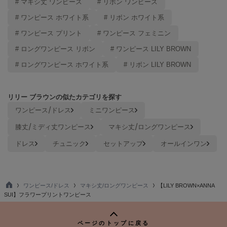
# マキシ丈 ワンピース
# リボン ワンピース
ヌル
# ワンピース ホワイト系
# リボン ホワイト系
# ワンピース プリント
# ワンピース フェミニン
On
# ロングワンピース リボン
# ワンピース LILY BROWN
オン
# ロングワンピース ホワイト系
# リボン LILY BROWN
Onitsuka Tiger
オニツカ タイガー
リリー ブラウンの似たカテゴリを探す
ORGUE
オルグ
ワンピース/ドレス
ミニワンピース
膝丈/ミディ丈ワンピース
マキシ丈/ロングワンピース
ORR
オル
ドレス
チュニック
セットアップ
オールインワン
PATRICK
パトリック
ワンピース/ドレス
マキシ丈/ロングワンピース
【LILY BROWN×ANNA
TO
SUI】フラワープリントワンピース
P
Philly chocolate
フィリーチョコレート
ページのトップに戻る