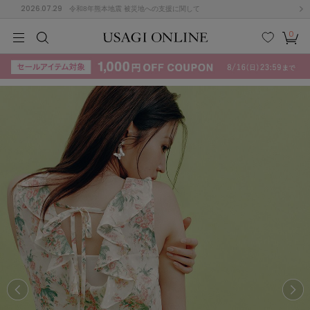
2026.07.29
令和8年熊本地震 被災地への支援に関して
0
MEN
MEN
KIDS
KIDS
BABY
BABY
BEAUTY
BEAUTY
LIFE STYLE
LIFE STYLE
検索
お気
カー
に入
ト
り
(715)
(3074)
B
C
D
E
F
G
I
J
K
L
M
N
ス/ドレス (1179)
P
Q
R
S
T
U
(570)
その
W
X
Y
Z
他
890)
ルームウェア (535)
ACYM
アシーム
(121)