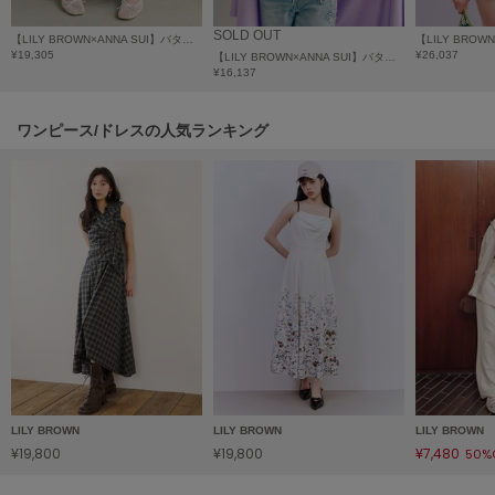
HUNTER
ハンター
SOLD OUT
【LILY BROWN×ANNA SUI】バタフライワイドデニムパンツ
¥19,305
¥26,037
【LILY BROWN×ANNA SUI】バタフライレースデニムビスチェトップス
HOKA ONEONE
¥16,137
ホカ オネオネ
ワンピース/ドレスの人気ランキング
KEEN
キーン
LAATO
ラート
le
ル
le coq sportif
ルコックスポルティフ
LILY BROWN
LILY BROWN
LILY BROWN
¥19,800
¥19,800
¥7,480
50%
LeSportsac
レスポートサック