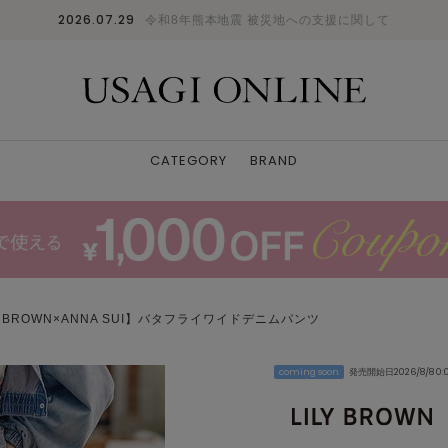
2026.07.29
令和8年熊本地震 被災地への支援に関して
CATEGORY
BRAND
Y BROWN×ANNA SUI】バタフライワイドデニムパンツ
coming soon
発売開始日2026/8/8 0:
LBLU
00
: ✕
0
: ✕
1
: ✕