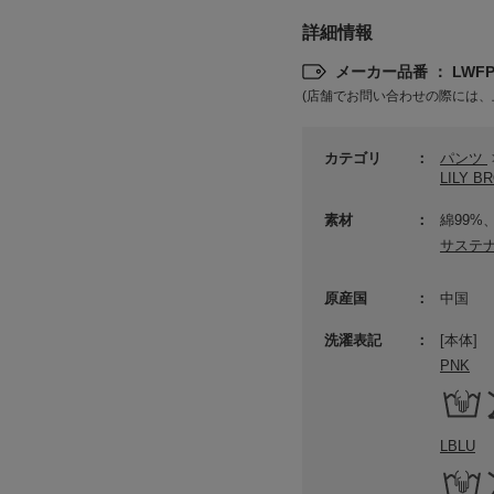
詳細情報
メーカー品番 ： LWFP2
(店舗でお問い合わせの際には、
カテゴリ
パンツ
LILY 
素材
綿99%
サステ
原産国
中国
洗濯表記
[本体]
PNK
LBLU