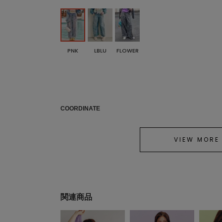
PNK
LBLU
FLOWER
COORDINATE
VIEW MORE
関連商品