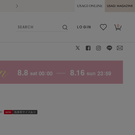
2026.07.28
熊本県熊本地方を震源とする地震の影響によ
USAGI ONLINE
USAGI
0
LOGIN
MAGAZINE
検
お気
カー
索
に入
ト
り
X
facebook
instagram
LINE
mail
00
sale
低身長サイズあり
FLOWER
00
: △
0
: 〇
1
: △