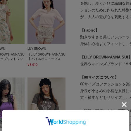
を施し、歩くたびに繊細な煌
ションのために作られた特別
が、大人の遊び心を刺激する
【Fabric】
動きやすさと美しいシルエッ
身体に心地よくフィットし、
OWN
LILY BROWN
BROWN×ANNA SU
【LILY BROWN×ANNA SU
【LILY BROWN×ANNA SUI
ワープリントワン
I】パイルポロトップス
世界ウィメンズブランド「AN
¥8,910
【00サイズについて】
00サイズはファッションを
身長が小さめの小柄な女性に
丈・袖丈などをリサイズし、
※照明の関係により、実際よ
またパソコン・スマートフォ
場合もございます。予めご了
OLD OUT