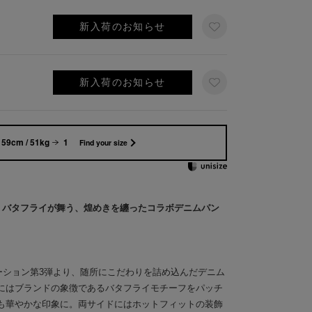
新入荷のお知らせ
新入荷のお知らせ
159cm / 51kg
1
Find your size
 SUI バタフライが舞う、煌めきを纏ったコラボデニムパン
ボレーション第3弾より、随所にこだわりを詰め込んだデニム
にはブランドの象徴であるバタフライモチーフをパッチ
も華やかな印象に。両サイドにはホットフィットの装飾