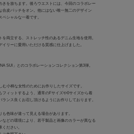
めきを放ちます。後ろウエストには、今回のコラボレー
な合皮パッチをオン。他にはない唯一無二のデザイン
スペシャルな一着です。
トを両立する、ストレッチ性のあるデニム生地を使用。
デイリーに愛用いただける質感に仕上げました。
】
NA SUI」とのコラボレーションコレクション第3弾。
楽しむ小柄な女性のためにお作りしたサイズです。
もフィットするよう、通常のFサイズや0サイズから着
バランス良くお召し頂けるようにお作りしております。
りも色味が違って見える場合があります。
ンなどの環境により、若干製品と画像のカラーが異なる
承ください。