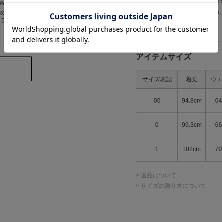
商品の色味は、商品単品画像
OWN
LILY BROWN
※商品画像はサンプルのため
BROWN×ANNA SU
【LILY BROWN×ANNA SU
カラーニットキャ
I】バタフライリンガース
ので、予めご了承ください。
トーンTシャツ
¥8,910
アイテムサイズ
サイズ表記
着丈
ウ
00
94.8cm
6
0
99.3cm
6
OLD OUT
OWN
LILY BROWN
1
102cm
7
BROWN×ANNA SU
【LILY BROWN×ANNA SU
フライモチーフ付
I】スウィムウェア
ラス
¥17,028
> 返品について
> サイズの測り方について