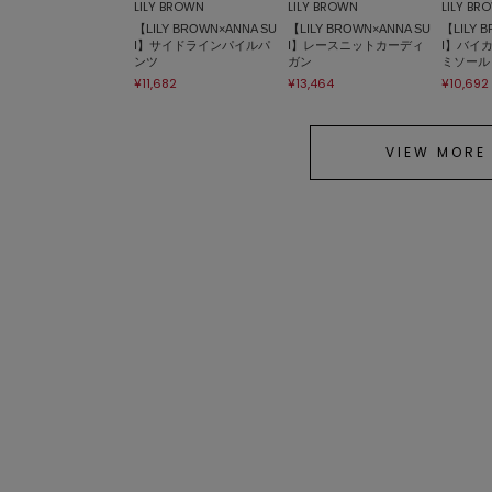
LILY BROWN
LILY BROWN
LILY BR
【LILY BROWN×ANNA SU
【LILY BROWN×ANNA SU
【LILY 
I】サイドラインパイルパ
I】レースニットカーディ
I】バイ
ンツ
ガン
ミソール
¥11,682
¥13,464
¥10,692
VIEW MORE
SOLD OUT
S
LILY BROWN
LILY BROWN
LILY BR
【LILY BROWN×ANNA SU
【LILY BROWN×ANNA SU
【LILY 
I】バリエーショントート
I】バタフライモチーフキ
I】バタ
バッグ
ャップ
きサング
¥14,355
¥6,732
¥8,019