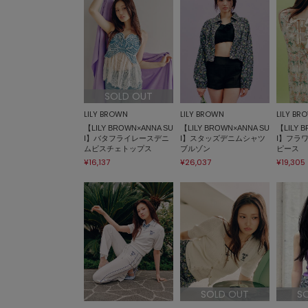
SOLD OUT
LILY BROWN
LILY BROWN
LILY BR
【LILY BROWN×ANNA SU
【LILY BROWN×ANNA SU
【LILY 
I】バタフライレースデニ
I】スタッズデニムシャツ
I】フラ
ムビスチェトップス
ブルゾン
ピース
¥16,137
¥26,037
¥19,305
SOLD OUT
S