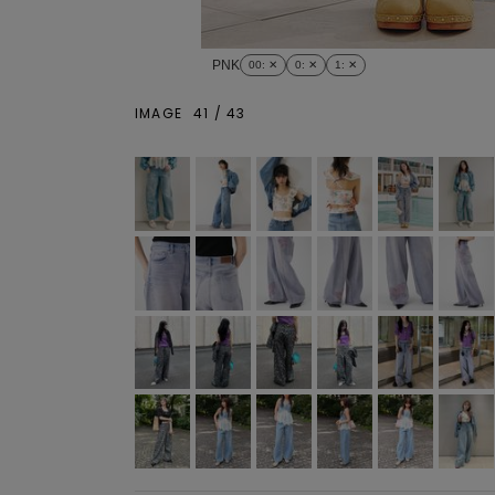
PNK
00
: ✕
0
: ✕
1
: ✕
IMAGE
41
/
43