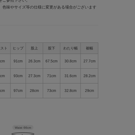
をご参照下さい。
、色味やサイズ等の仕様に変更がある場合がございます
エスト
ヒップ
股上
股下
わたり幅
裾幅
4cm
91cm
26.3cm
67.5cm
30.8cm
27.7cm
6cm
93cm
27.3cm
71cm
31.6cm
28.2cm
0cm
97cm
28cm
73cm
32.8cm
29cm
Waist
66cm