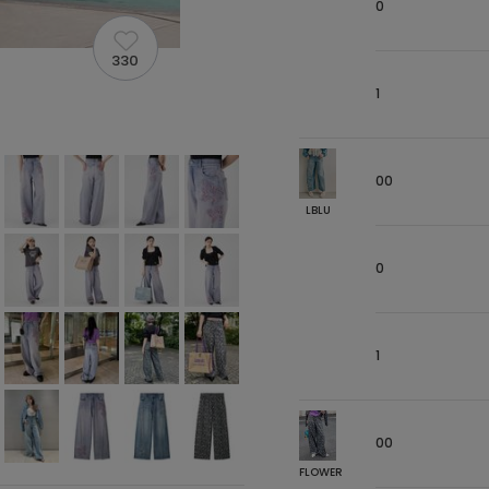
0
330
1
00
LBLU
0
1
00
FLOWER