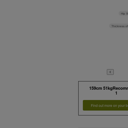
Hip
Thickness of
OWN
BROWN×ANNA SU
フライスターピア
159cm 51kgRecom
1
Find out more on your b