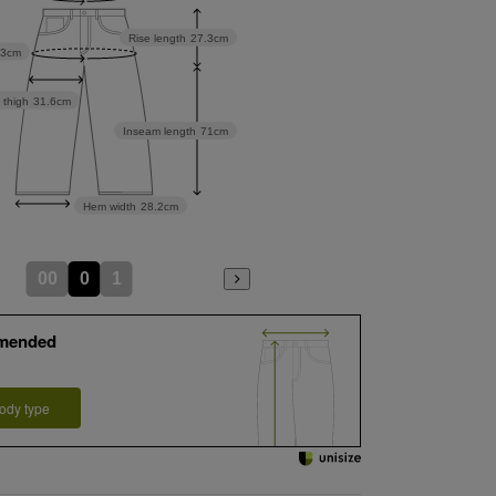
Rise length
27.3cm
93cm
 thigh
31.6cm
Inseam length
71cm
Hem width
28.2cm
00
0
1
mended
ody type